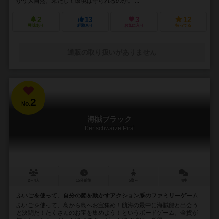
かう大自然。果たして環境は守られるのか。 ...
2
13
3
12
興味あり
経験あり
お気に入り
持ってる
通販の取り扱いがありません
2
No.
海賊ブラック
Der schwarze Pirat
2～4人
15分前後
5歳～
4件
ふいごを使って、自分の船を動かすアクション系のファミリーゲーム
ふいごを使って、島から島へお宝集め！航海の最中に海賊船と出会う
と決闘だ！たくさんのお宝を集めよう！というボードゲーム。金貨が