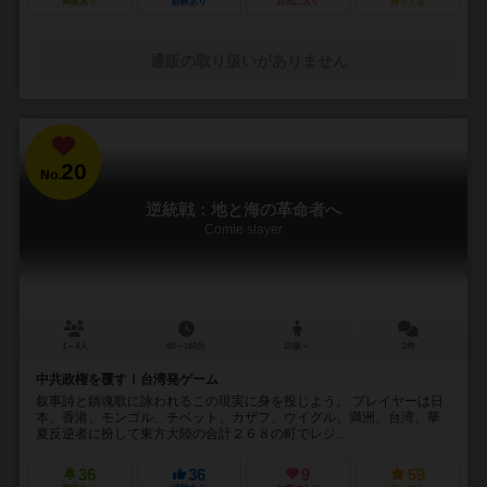
興味あり
経験あり
お気に入り
持ってる
通販の取り扱いがありません
20
No.
逆統戦：地と海の革命者へ
Comie slayer
1～4人
80～160分
15歳～
2件
中共政権を覆す！台湾発ゲーム
叙事詩と鎮魂歌に詠われるこの現実に身を投じよう。 プレイヤーは日
本、香港、モンゴル、チベット、カザフ、ウイグル、満洲、台湾、華
夏反逆者に扮して東方大陸の合計２６８の町でレジ...
36
36
9
59