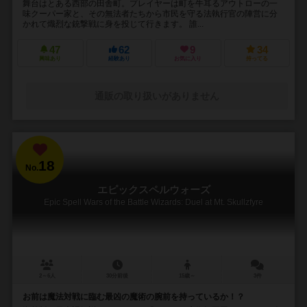
舞台はとある西部の田舎町。プレイヤーは町を牛耳るアウトローの一
味クーパー家と、その無法者たちから市民を守る法執行官の陣営に分
かれて熾烈な銃撃戦に身を投じて行きます。 誰...
47
62
9
34
興味あり
経験あり
お気に入り
持ってる
通販の取り扱いがありません
18
No.
エピックスペルウォーズ
Epic Spell Wars of the Battle Wizards: Duel at Mt. Skullzfyre
2～6人
30分前後
15歳～
3件
お前は魔法対戦に臨む最凶の魔術の腕前を持っているか！？