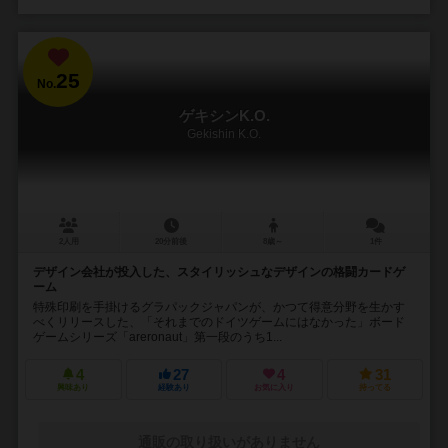
25
No.
ゲキシンK.O.
Gekishin K.O.
2人用
20分前後
8歳～
1件
デザイン会社が投入した、スタイリッシュなデザインの格闘カードゲ
ーム
特殊印刷を手掛けるグラパックジャパンが、かつて得意分野を生かす
べくリリースした、「それまでのドイツゲームにはなかった」ボード
ゲームシリーズ「areronaut」第一段のうち1...
4
27
4
31
興味あり
経験あり
お気に入り
持ってる
通販の取り扱いがありません