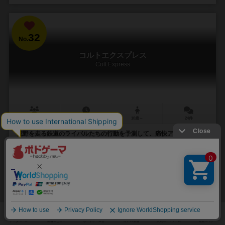
32
No.
コルトエクスプレス
Colt Express
2～6人
30～40分
10歳～
24件
荒野を走る鉄道のライバルたちの行動を予測して、痛快アクションを
決めろ！
西部劇のような世界観。プレーヤーは盗賊の１人となり、動き出し
た汽車の中で財布や宝石、金庫のお金を盗み出して大金持ちを目指し
ます。盗賊には６種類あり、それぞれ独自の能力を持っ...
509
1922
304
887
興味あり
経験あり
お気に入り
持ってる
再入荷までお待ち下さい