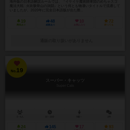
海外版の日本語解説ルールでは、『イケイケ魔術師軍団のめちゃスゴ
魔法大戦 : 火吹骸骨山の決闘』という何とも物凄いタイトルで流通して
いましたが、2020年に完全日本語版が出た際...
19
48
10
72
興味あり
経験あり
お気に入り
持ってる
通販の取り扱いがありません
19
No.
スーパー・キャッツ
Super Cats
3～6人
10～15分
8歳～
2件
24
145
17
93