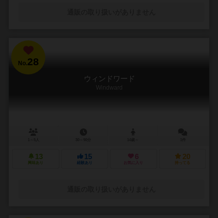
通販の取り扱いがありません
28
No.
ウィンドワード
Windward
1～5人
30～90分
14歳～
1件
13
15
6
20
興味あり
経験あり
お気に入り
持ってる
通販の取り扱いがありません