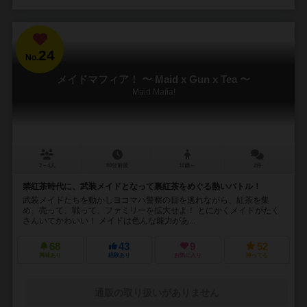
24
No.
メイドマフィア！ 〜 Maid x Gun x Tea 〜
Maid Mafia!
2～4人
60分前後
10歳～
2件
禁紅茶時代に、武装メイドとなって裏紅茶をめぐる熱いバトル！
武装メイドたちを動かしヨコマハ警察の目を逃れながら、紅茶を集
め、売って、戦って、ファミリーを拡大せよ！ とにかくメイドがたく
さんいてかわいい！ メイドは色んな能力があ...
68
43
9
52
興味あり
経験あり
お気に入り
持ってる
通販の取り扱いがありません