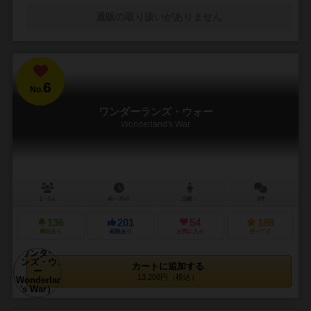
通販の取り扱いがありません
6
No.
ワンダーランズ・ウォー
Wonderland's War
2～5人
45～75分
13歳～
3件
136
201
54
189
興味あり
経験あり
お気に入り
持ってる
カートに追加する
13,200円（税込）