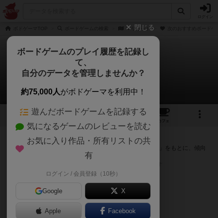
ログイン
閉じる
ボドゲーマTOP
ボードゲームの検索
マリオット
次のおすすめボードゲ
ボードゲームのプレイ履歴を記録し
て、
マリオット
自分のデータを管理しませんか？
次のおすすめボードゲーム
約75,000人
がボドゲーマを利用中！
遊んだボードゲームを記録する
1
1
6
トップ
画像
動画
レビュー
カフェ
気になるゲームのレビューを読む
『マリオット』が好きな方へのおすすめ
お気に入り作品・所有リストの共
このゲームのトップページで投票された「プレイ感の評価」をもとに、傾向
有
が近いボードゲームをランキング形式で紹介します。
※リストには一定の投票数がある作品のみを表示しています
ログイン / 会員登録（10秒）
Google
X
Apple
Facebook