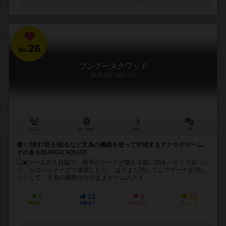
26
No.
ブングースクワッド
BUNGU SQUAD
2～4人
20～40分
8歳～
2件
書く/消す/切る/貼るなど文具の機能を使って対戦するアナログゲーム、
その名もBUNGU SQUAD
◯✖️ゲームの５目版で、相手のマークが繋がる前に間をハサミで切った
り、セロハンテープで修復したり、 はたまた消しゴムでマークを消し
たりして、文具の機能がそのままゲームのスキ...
6
10
4
13
興味あり
経験あり
お気に入り
持ってる