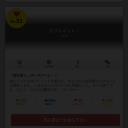
31
No.
リフトイット！
Lift it!
1～8人
30分前後
8歳～
8件
「頭を使う」ボードゲーム！？
頭にフックが付いたバンドを着けて、与えられた指示通りにブロック
を操作します。 いずれか１人がゴールに到達したら、ゲーム終了で
す。そして、その人の勝利です。 プレイヤー...
132
564
45
268
興味あり
経験あり
お気に入り
持ってる
再入荷までお待ち下さい