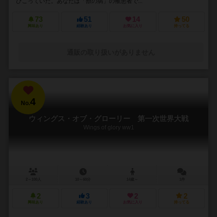
びこっていた。あなたは「獣の病」の罹患者で...
73
51
14
50
興味あり
経験あり
お気に入り
持ってる
通販の取り扱いがありません
4
No.
ウィングス・オブ・グローリー 第一次世界大戦
Wings of glory ww1
2～100人
10～60分
14歳～
1件
2
3
2
2
興味あり
経験あり
お気に入り
持ってる