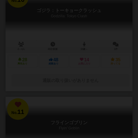
No.
ゴジラ：トーキョークラッシュ
Godzilla: Tokyo Clash
2～4人
45分前後
10歳～
1件
28
48
14
35
興味あり
経験あり
お気に入り
持ってる
通販の取り扱いがありません
11
No.
フラインゴブリン
Flyin' Goblin