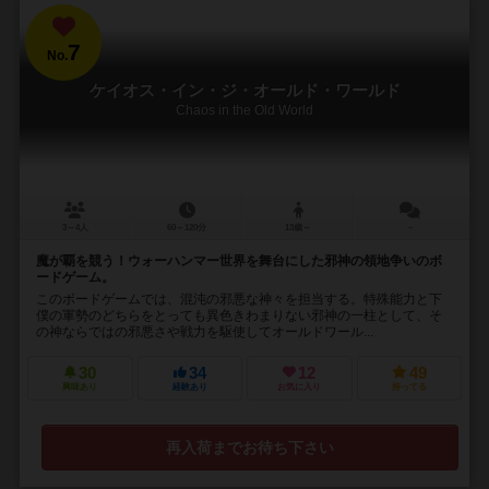
7
No.
ケイオス・イン・ジ・オールド・ワールド
Chaos in the Old World
3～4人
60～120分
13歳～
－
魔が覇を競う！ウォーハンマー世界を舞台にした邪神の領地争いのボ
ードゲーム。
このボードゲームでは、混沌の邪悪な神々を担当する。特殊能力と下
僕の軍勢のどちらをとっても異色きわまりない邪神の一柱として、そ
の神ならではの邪悪さや戦力を駆使してオールドワール...
30
34
12
49
興味あり
経験あり
お気に入り
持ってる
再入荷までお待ち下さい