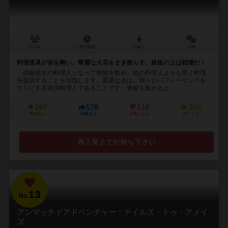
2～4人
45分前後
10歳～
13件
料理道具が宙を舞い、華麗な火花をまき散らす。鉄板の上は戦場だ！
鉄板焼きの料理人となって食材を集め、他の料理人よりも早く料理
を提供することを目指します。重要な点は、我々がパフォーマンスを
ウリにする実演料理人であることです。食材を集めると...
197
576
118
343
興味あり
経験あり
お気に入り
持ってる
再入荷までお待ち下さい
13
No.
アンマッチドアドベンチャー：テイルズ・トゥ・アメイ
ズ