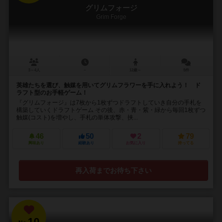
グリムフォージ
Grim Forge
3～4人
－
12歳～
5件
英雄たちを選び、触媒を用いてグリムフラワーを手に入れよう！ ド
ラフト型のお手軽ゲーム！
『グリムフォージ』は7枚から1枚ずつドラフトしていき自分の手札を
構築していくドラフトゲーム その後、赤・青・紫・緑から毎回1枚ずつ
触媒(コスト)を増やし、手札の単体攻撃、挟...
46
50
2
79
興味あり
経験あり
お気に入り
持ってる
再入荷までお待ち下さい
10