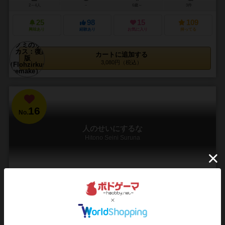
2～4人
－
6歳～
3件
25
98
15
109
興味あり
経験あり
お気に入り
持ってる
カートに追加する
3,080円（税込）
16
No.
人のせいにするな
Hitono Seini Suruna
3～5人
20分前後
5歳～
2件
責任をなすりつけろ！
「お前がやったんだろ！！」 やった覚えのないミスや罪を押し付けら
れたことはありますか？ もしかして、押し付けた側？ このゲームに必