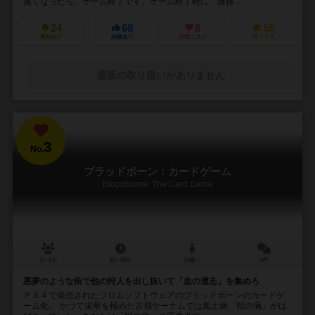
無くなったら、ゲーム終了です。ゲーム終了時に、獲得...
24
68
8
55
興味あり
経験あり
お気に入り
持ってる
通販の取り扱いがありません
3
No.
ブラッドボーン：カードゲーム
Bloodborne: The Card Game
3～5人
30～45分
14歳～
4件
悪夢のような街で他の狩人を出し抜いて「血の遺志」を集めろ
ＰＳ４で発売されたフロムソフトウェアのブラッドボーンのカードゲ
ーム化。 かつて栄華を極めた古都ヤーナムでは風土病「獣の病」がは