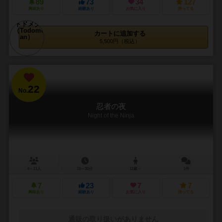
89
73
34
127
興味あり
経験あり
お気に入り
持ってる
カートに追加する
5,500円（税込）
22
No.
忍者の夜
Night of the Ninja
4～11人
15～30分
12歳～
1件
7
23
7
7
興味あり
経験あり
お気に入り
持ってる
通販の取り扱いがありません