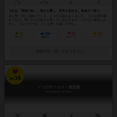
2～6人
20～30分
7歳～
3件
それは「弱者の剣」。強きを覆し、世界を改める。革命の一振り。
永い間、争いが続いている、６つの王国がありました。 どの王国も疲
れており、争いからの脱出を狙っているのですが、なかなか成功しま
せん。 プレイヤーは、そんな争いの真っ只中に...
71
100
15
102
興味あり
経験あり
お気に入り
持ってる
通販の取り扱いがありません
15
No.
ノミのサーカス：復刻版
Flohzirkus: remake