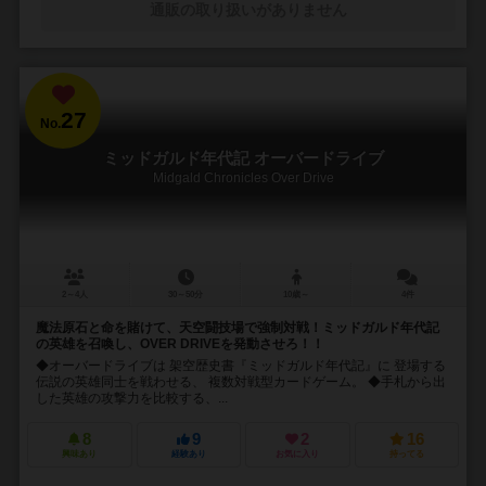
通販の取り扱いがありません
27
No.
ミッドガルド年代記 オーバードライブ
Midgald Chronicles Over Drive
2～4人
30～50分
10歳～
4件
魔法原石と命を賭けて、天空闘技場で強制対戦！ミッドガルド年代記
の英雄を召喚し、OVER DRIVEを発動させろ！！
◆オーバードライブは 架空歴史書『ミッドガルド年代記』に 登場する
伝説の英雄同士を戦わせる、 複数対戦型カードゲーム。 ◆手札から出
した英雄の攻撃力を比較する、...
8
9
2
16
興味あり
経験あり
お気に入り
持ってる