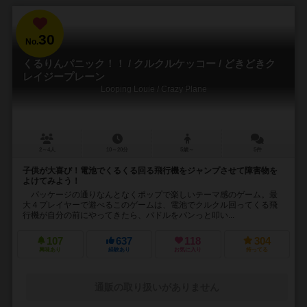
30
No.
くるりんパニック！！ / クルクルケッコー / どきどきク
レイジープレーン
Looping Louie / Crazy Plane
2～4人
10～20分
5歳～
5件
子供が大喜び！電池でくるくる回る飛行機をジャンプさせて障害物を
よけてみよう！
パッケージの通りなんとなくポップで楽しいテーマ感のゲーム。最
大４プレイヤーで遊べるこのゲームは、電池でクルクル回ってくる飛
行機が自分の前にやってきたら、パドルをバンっと叩い...
107
637
118
304
興味あり
経験あり
お気に入り
持ってる
通販の取り扱いがありません