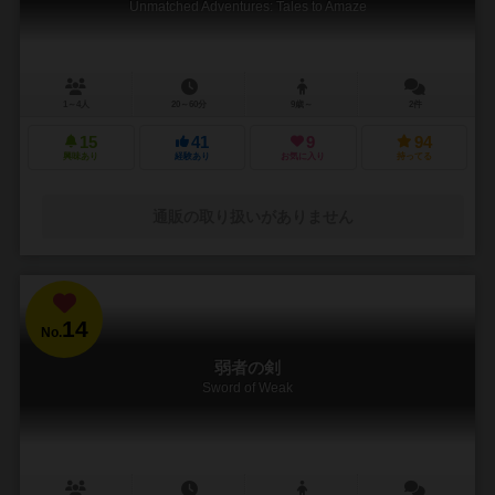
Unmatched Adventures: Tales to Amaze
1～4人
20～60分
9歳～
2件
15
41
9
94
興味あり
経験あり
お気に入り
持ってる
通販の取り扱いがありません
14
No.
弱者の剣
Sword of Weak