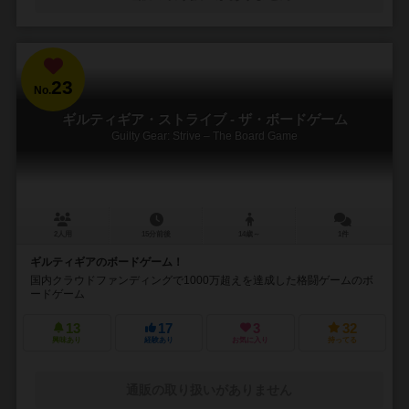
23
No.
ギルティギア・ストライブ - ザ・ボードゲーム
Guilty Gear: Strive – The Board Game
2人用
15分前後
14歳～
1件
ギルティギアのボードゲーム！
国内クラウドファンディングで1000万超えを達成した格闘ゲームのボ
ードゲーム
13
17
3
32
興味あり
経験あり
お気に入り
持ってる
通販の取り扱いがありません