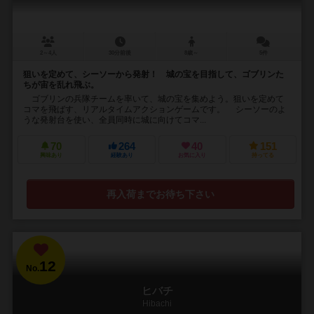
2～4人
30分前後
8歳～
5件
狙いを定めて、シーソーから発射！ 城の宝を目指して、ゴブリンた
ちが宙を乱れ飛ぶ。
ゴブリンの兵隊チームを率いて、城の宝を集めよう。狙いを定めて
コマを飛ばす、リアルタイムアクションゲームです。 シーソーのよ
うな発射台を使い、全員同時に城に向けてコマ...
70
264
40
151
興味あり
経験あり
お気に入り
持ってる
再入荷までお待ち下さい
12
No.
ヒバチ
Hibachi