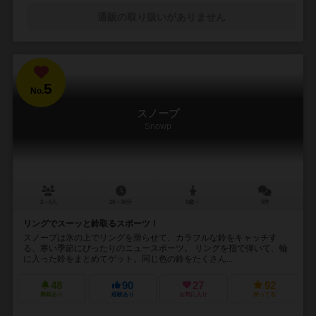
通販の取り扱いがありません
5
No.
スノープ
Snowp
2～6人
20～30分
8歳～
5件
リングでスーッと鈴取るスポーツ！
スノープは氷の上でリングを滑らせて、カラフルな鈴をキャッチす
る、寒い季節にぴったりのニュースポーツ。 リングを指で弾いて、輪
に入った鈴をまとめてゲット。同じ色の鈴をたくさん...
48
90
27
92
興味あり
経験あり
お気に入り
持ってる