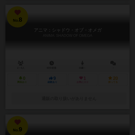
8
No.
アニマ：シャドウ・オブ・オメガ
ANIMA: SHADOW OF OMEGA
2～5人
60分前後
10歳～
－
0
9
1
20
興味あり
経験あり
お気に入り
持ってる
通販の取り扱いがありません
9
No.