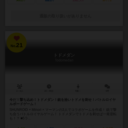
興味あり
経験あり
お気に入り
持ってる
通販の取り扱いがありません
21
No.
トドメダン
Todomedan
2～5人
20～45分
8歳～
6件
今だ！撃ち込め！トドメダン！銃を拾いトドメを刺せ！バトルロイヤ
ルボードゲーム！
SHUNROID × Minori × マーマンの3人でコラボゲームを作成！ 銃で撃
ち合うバトルロイヤルゲーム！ トドメダンでトドメを刺せば一発逆転
も！？ ■5ラ...