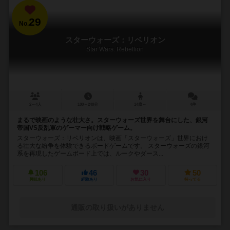
29
No.
スターウォーズ：リベリオン
Star Wars: Rebellion
2～4人
180～240分
14歳～
4件
まるで映画のような壮大さ。スターウォーズ世界を舞台にした、銀河
帝国VS反乱軍のゲーマー向け戦略ゲーム。
スターウォーズ：リベリオンは、映画「スターウォーズ」世界におけ
る壮大な紛争を体験できるボードゲームです。 スターウォーズの銀河
系を再現したゲームボード上では、ルークやダース...
106
46
30
50
興味あり
経験あり
お気に入り
持ってる
通販の取り扱いがありません