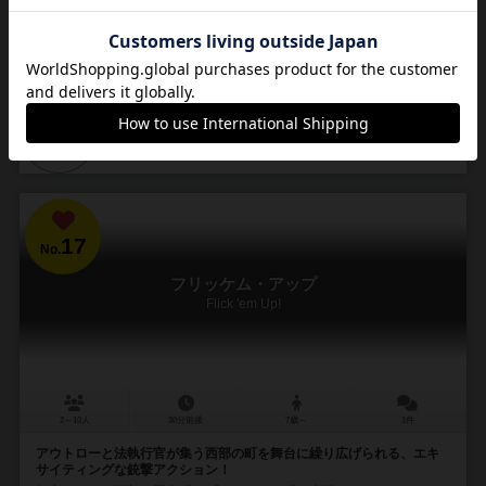
要なのは決めつける度胸と、難癖をつける...
18
6
4
13
興味あり
経験あり
お気に入り
持ってる
カートに追加する
2,200円（税込）
17
No.
フリッケム・アップ
Flick 'em Up!
2～10人
30分前後
7歳～
1件
アウトローと法執行官が集う西部の町を舞台に繰り広げられる、エキ
サイティングな銃撃アクション！