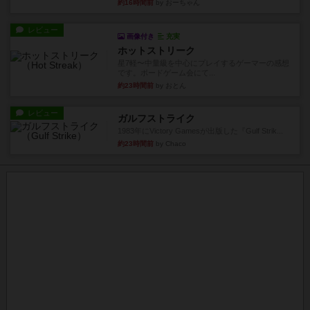
約16時間前
by おーちゃん
レビュー
画像付き
充実
ホットストリーク
星7軽〜中量級を中心にプレイするゲーマーの感想
です。ボードゲーム会にて...
約23時間前
by おとん
レビュー
ガルフストライク
1983年にVictory Gamesが出版した『Gulf Strik...
約23時間前
by Chaco