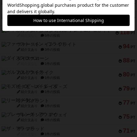
ブラヴェスト
140
PT
紹介文なし
1件の投稿
ドブル：ポケットモンスター
122
PT
紹介文あり
4件の投稿
ジャンヌ・ダルク-オルレアン ドロー＆ライト
118
PT
紹介文なし
5件の投稿
ファースト・イン・フライト
94
PT
紹介文あり
3件の投稿
ダイススローン
88
PT
紹介文なし
1件の投稿
ガルフストライク
80
PT
紹介文あり
1件の投稿
モズビ－ズ・レイダ－ズ
79
PT
紹介文あり
1件の投稿
リー対グラント
77
PT
紹介文あり
1件の投稿
ブレーキング・アウェイ
75
PT
紹介文あり
4件の投稿
ザ・フラッド
71
PT
紹介文なし
1件の投稿