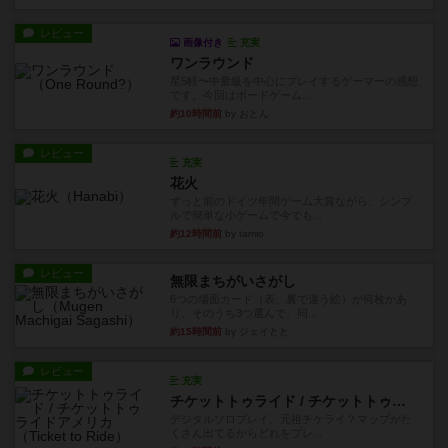
レビュー
画像付き
充実
ワンラウンド
星5軽〜中量級を中心にプレイするゲーマーの感想
です。今回はボードゲーム...
約10時間前
by おとん
レビュー
充実
花火
ずっと前のドイツ年間ゲーム大賞ながら、シンプ
ルで簡単な小ゲームで今でも...
約12時間前
by tamio
レビュー
無限まちがいさがし
6つの場面カード（表、裏で違う絵）が何枚かあ
り、そのうち3つ選んで、同...
約15時間前
by ジェイとと
レビュー
充実
チケットトゥライド / チケットトゥライドアメリカ
デジタルソロプレイ。元祖チケライ？マップがた
くさん出てるからどれをプレ...