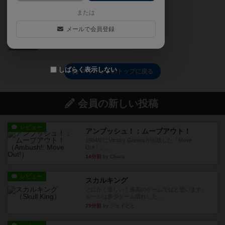
または
メールで会員登録
0
しばらく表示しない
マリオットのトップに戻る
会員の新しい投稿
レビュー
アンブッシュ！：ムーブアウト！
1984年にVictory Gamesが出版した『Move
Out！』...
14分前
by Chaco
レビュー
スカルキング
とにかく楽しい！最高のゲームではと思います。
ルールは多少ゲーム慣れした...
29分前
by ジェイとと