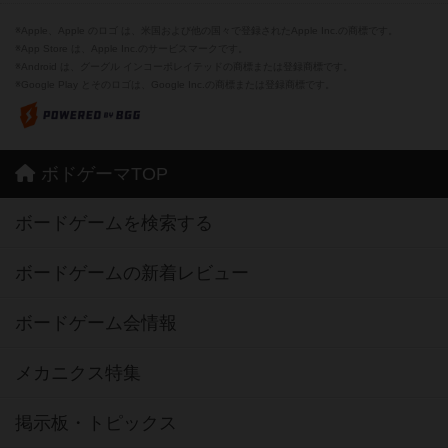
※Apple、Apple のロゴ は、米国および他の国々で登録されたApple Inc.の商標です。
※App Store は、Apple Inc.のサービスマークです。
※Android は、グーグル インコーポレイテッドの商標または登録商標です。
※Google Play とそのロゴは、Google Inc.の商標または登録商標です。
ボドゲーマTOP
ボードゲームを検索する
ボードゲームの新着レビュー
ボードゲーム会情報
メカニクス特集
掲示板・トピックス