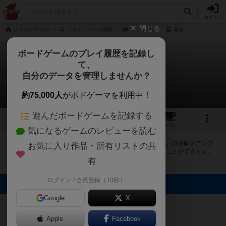
ログイン
閉じる
ボドゲーマTOP
ボードゲームの検索
マリオット
画像
ボードゲームのプレイ履歴を記録し
て、
マリオット
自分のデータを管理しませんか？
1件の画像
約75,000人
がボドゲーマを利用中！
遊んだボードゲームを記録する
1
1
6
トップ
画像
動画
レビュー
カフェ
気になるゲームのレビューを読む
ボドゲーマにログインすると、
「マリオット（MARIOT）」
の画像をアップ
お気に入り作品・所有リストの共
ロード出来たり、他のユーザーの投稿画像に評価を付けることができます。
また、トップ6の画像は様々なページで表示されます。
有
ログイン / 会員登録（10秒）
トップに表示される画像
Google
X
モコモコ
Apple
Facebook