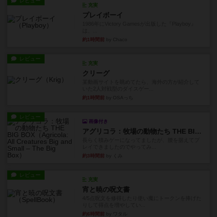
レビュー
充実
プレイボーイ
1986年にVictory Gamesが出版した『Playboy』
は、...
約1時間前
by Chaco
レビュー
充実
クリーグ
某動画サイトを眺めてたら、海外の方が紹介して
いた2人対戦型のダイスゲー...
約1時間前
by OSAっち
レビュー
画像付き
アグリコラ：牧場の動物たち THE BIG BOX
長らく積みゲーになってましたが、腰を据えてプ
レイできましたのでやってみ...
約3時間前
by くみ
レビュー
充実
宵と暁の呪文書
4/5点呪文を修得したり使い魔にトークンを捧げた
りして得点を増やしてい...
約6時間前
by ワタル