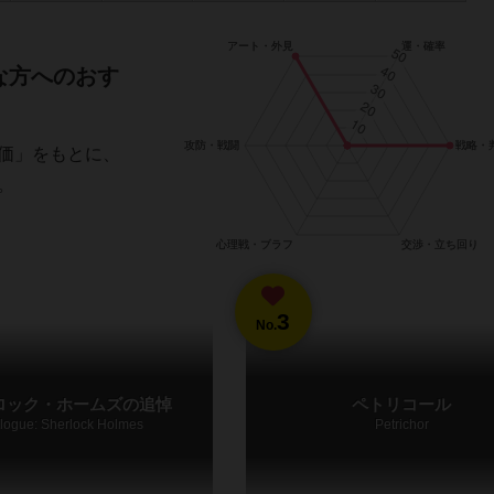
な方へのおす
価」をもとに、
。
3
No.
ロック・ホームズの追悼
ペトリコール
logue: Sherlock Holmes
Petrichor