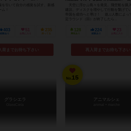
線を引いて自分の感覚を試す、新感
天空に浮かぶ島々を発見。飛空船を購
ーム！
建設。ディスクを増やして行動を繋げて
帝国を成功へと導け！ 遊ぶ人数によっ
定ラウンド（回）が終了したら...
403
51
235
128
224
23
経験あり
お気に入り
持ってる
興味あり
経験あり
お気に入り
入荷までお待ち下さい
再入荷までお待ち下さい
15
No.
グラシエラ
アニマルシェ
GlassCiela
animal + marche