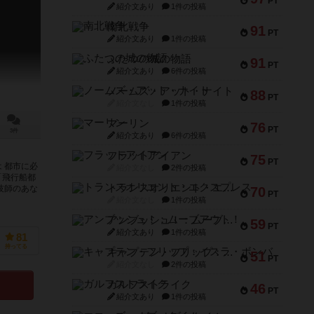
PT
紹介文あり
1件の投稿
南北戦争
91
PT
紹介文あり
1件の投稿
ふたつの城の物語
91
PT
紹介文あり
6件の投稿
ノームズ・アット・ナイト
88
PT
紹介文なし
1件の投稿
マーリン
76
PT
3件
紹介文あり
6件の投稿
フラットアイアン
75
PT
 都市に必
紹介文なし
2件の投稿
「飛行船都
トランスオリエント・エクスプレス
技師のあな
70
PT
紹介文なし
1件の投稿
アンブッシュ！：ムーブアウト！
59
PT
紹介文あり
1件の投稿
81
持ってる
キャプテン・フリップ：イスラ・ボンバ
51
PT
紹介文なし
2件の投稿
ガルフストライク
46
PT
紹介文あり
1件の投稿