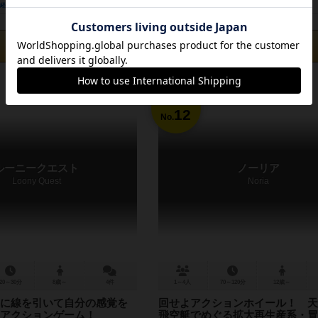
経験あり
お気に入り
持ってる
興味あり
経験あり
お気に入り
カートに追加する
カートに追加する
1,760円（税込）
5,500円（税込）
12
No.
ルーニークエスト
ノーリア
Loony Quest
Noria
20～30分
8歳～
4件
1～4人
70～120分
12歳～
に線を引いて自分の感覚を
回せよアクションホイール！ 天
アクションゲーム！
飛空艇でめぐる拡大再生産系・冒