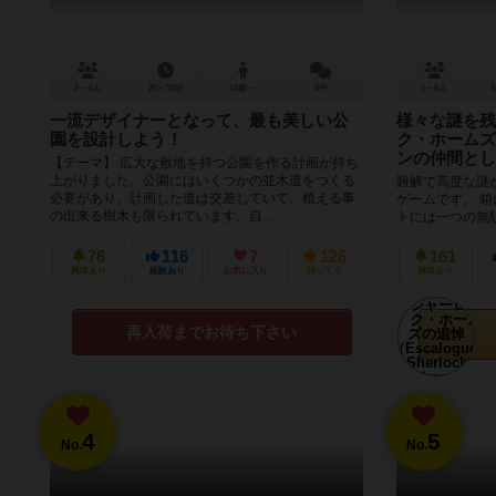
2～4人
20～30分
14歳～
8件
1～6人
1
一流デザイナーとなって、最も美しい公
様々な謎を残
園を設計しよう！
ク・ホームズ
ンの仲間とし
【テーマ】 広大な敷地を持つ公園を作る計画が持ち
上がりました。公園にはいくつかの並木道をつくる
難解で高度な謎
必要があり、計画した道は交差していて、植える事
ゲームです。 
の出来る樹木も限られています。自...
トには一つの無駄
を絞り上げて謎を.
76
116
7
126
161
興味あり
経験あり
お気に入り
持ってる
興味あり
再入荷までお待ち下さい
4
5
No.
No.