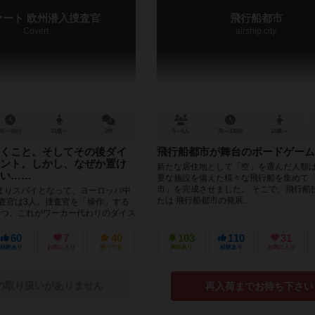
ァート 欧州潜入捜査官
飛行船都市
Covert
airship city
45～90分
10歳～
2件
3～4人
75～120分
14歳～
くこと。そしてその後ダイ
飛行船都市が舞台のボードゲーム
ント。しかし、なぜか置け
新たな居住地として「空」を選んだ人類は
い……
要な施設を備えた様々な飛行船を集めて
市」を完成させました。 そこで、飛行船
まりスパイとなって、ヨーロッパ中
たは 飛行船都市の発展...
捜査官は3人。捜査官を「操作」する
5つ。これがワーカー代わりのダイス
る。 ...
60
7
40
103
110
31
経験あり
お気に入り
持ってる
興味あり
経験あり
お気に入り
の取り扱いがありません
再入荷までお待ち下さい