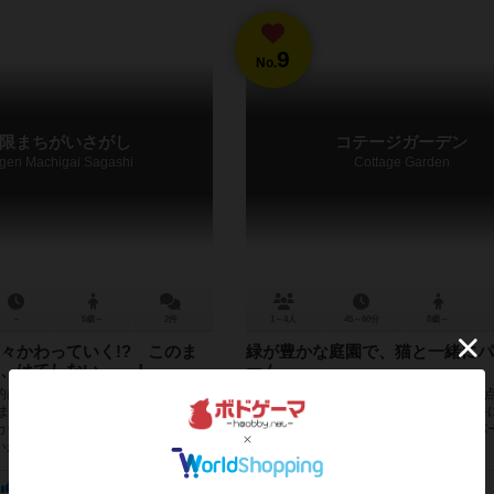
9
No.
限まちがいさがし
コテージガーデン
gen Machigai Sagashi
Cottage Garden
－
5歳～
2件
1～4人
45～60分
8歳～
々かわっていく!? このま
緑が豊かな庭園で、猫と一緒にパ
、はてしない……！
ーム
的は誰よりも多く、まちがいを見つ
庭師となって、自分の庭を造っていき得
 まちがいが見つからなくなったら、
ードゲーム。 草花が描かれたタイルを手
カードを新しく入れ替えます。そう
分の庭に敷き詰めます。 植木鉢や鉢カバ
が増えたり減...
なるので、上に植木を植えない...
57
5
83
317
636
77