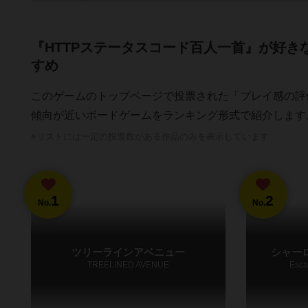
『HTTPステータスコード百人一首』が好き
すめ
このゲームのトップページで投票された「プレイ感の評
傾向が近いボードゲームをランキング形式で紹介します
※リストには一定の投票数がある作品のみを表示しています
1
2
No.
No.
ツリーラインアベニュー
シャー
TREELINED AVENUE
Esca