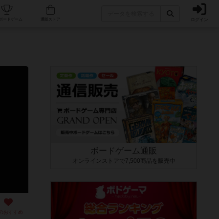
ログイン
カフェ/店舗
人気ボードゲーム
通販ストア
ボードゲーム通販
オンラインストアで7,500商品を販売中
のおすすめ