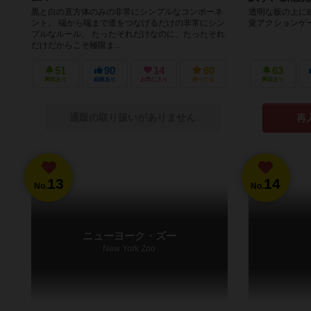
黒と白の直方体のみの非常にシンプルなコンポーネ
透明な板の上に
ント。 端から端まで道をつなげるだけの非常にシン
覚アクションゲ
プルなルール。 たったそれだけなのに、たったそれ
だけだからこそ極限ま...
51
90
14
60
63
興味あり
経験あり
お気に入り
持ってる
興味あり
通販の取り扱いがありません
再
13
14
No.
No.
ニューヨーク・ズー
New York Zoo