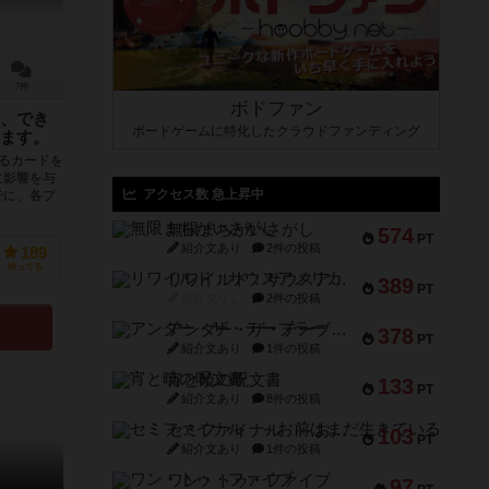
7件
ボドファン
、でき
ボードゲームに特化したクラウドファンディング
ます。
るカードを
に影響を与
アクセス数 急上昇中
でに、各プ
無限まちがいさがし
574
PT
紹介文あり
2件の投稿
189
持ってる
リワイルド：サウスアメリカ
389
PT
紹介文なし
2件の投稿
アンダー・ザ・テーブラー
378
PT
紹介文あり
1件の投稿
宵と暁の呪文書
133
PT
紹介文あり
8件の投稿
セミファイナル ～お前はまだ生きている～
103
PT
紹介文あり
1件の投稿
ワン・トゥ・ファイブ
97