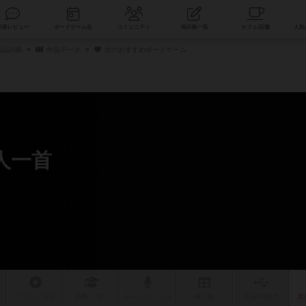
索
新着レビュー
ボードゲーム会
コミュニティ
掲示板一覧
商品詳細
作品データ
次のおすすめボードゲーム
人一首
ム
リプレイ
日記
戦略
・コツ
ルール
/インスト
掲示板
拡張/関連
作
次