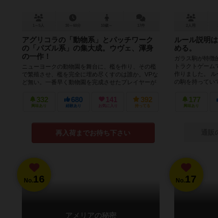
1～5人
30～60分
10歳～
17件
2人用
アグリコラの「動物系」とパッチワーク
ルール説明は
の「パズル系」の集大成。ウヴェ、渾身
める。
の一作！
ガラス駒が特徴
トラクトゲーム
ニューヨークの動物園を舞台に、檻を作り、その檻
作りました。 ル
で繁殖させ、檻を完全に埋め尽くすのは誰か。VPな
の駒を持っていて、
ど無い。一番早く動物園を完成させたプレイヤーが
勝利となる！ このゲームでは...
332
680
141
392
177
興味あり
経験あり
お気に入り
持ってる
興味あり
通販
再入荷までお待ち下さい
16
17
No.
No.
アメリアの秘密