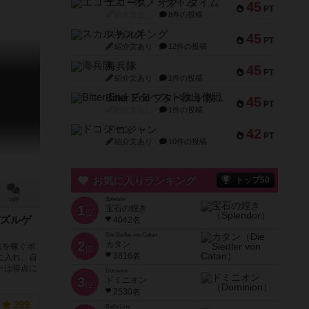
エコーズ・オブ・タイム
45
PT
紹介文なし
8件の投稿
スカルキング
45
PT
紹介文あり
12件の投稿
海兵隊
45
PT
紹介文あり
1件の投稿
Bitter End ブタペスト救出作戦
45
PT
紹介文なし
1件の投稿
ドコジャン
42
PT
紹介文あり
10件の投稿
お気に入りランキング
トップ50
Splendor
14件
1
宝石の煌き
位
ズルゲ
4042名
Die Siedler von Catan
2
カタン
点を稼ぐボ
位
3616名
に入れ、自
ーは得点に
Dominion
3
ドミニオン
位
2530名
399
Battle Line