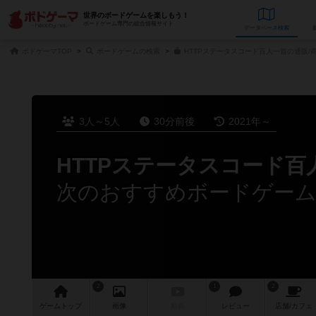
世界のボードゲームを楽しもう！
ボードゲーム専門の総合情報サイト
データベース
検
ボドゲーマTOP
ボードゲームの検索
HTTPステータスコード百人一首の通販/
3人～5人
30分前後
2021年～
HTTPステータスコード百
次のおすすめボードゲー
2
1
2
ゲーム
トップ
画像
動画
レビュー
店舗/
カフェ