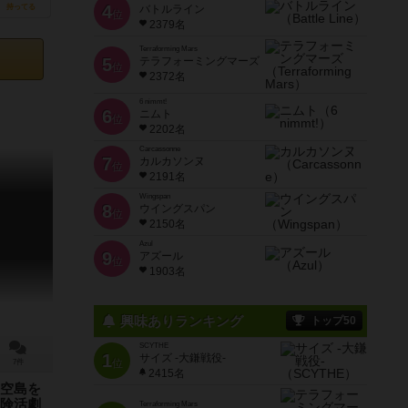
4
持ってる
バトルライン
位
2379名
Terraforming Mars
5
テラフォーミングマーズ
位
2372名
6 nimmt!
6
ニムト
位
2202名
Carcassonne
7
カルカソンヌ
位
2191名
Wingspan
8
ウイングスパン
位
2150名
Azul
9
アズール
位
1903名
興味ありランキング
トップ50
SCYTHE
1
サイズ -大鎌戦役-
位
7件
2415名
空島を
険活劇
Terraforming Mars