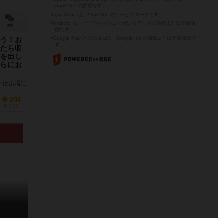
Apple Inc.の商標です。
※App Store は、Apple Inc.のサービスマークです。
※Android は、グーグル インコーポレイテッドの商標または登録商
8件
標です。
※Google Play とそのロゴは、Google Inc.の商標または登録商標で
う！お
す。
たら収
を出し
らにお
ーは広場に
まった多く
らなるお店
204
持ってる