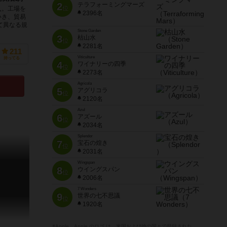
2
テラフォーミングマーズ
位
入。工場を
2396名
いき、貿易
て異なる規
Stone Garden
3
枯山水
位
2281名
211
Viticulture
持ってる
4
ワイナリーの四季
位
2273名
Agricola
5
アグリコラ
位
2120名
Azul
6
アズール
位
2034名
Splendor
7
宝石の煌き
位
2031名
Wingspan
8
ウイングスパン
位
2006名
7 Wonders
9
世界の七不思議
位
1920名
※Apple、Apple のロゴ は、米国および他の国々で登録された