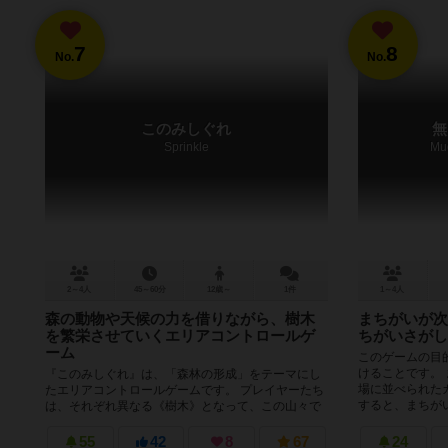
7
8
No.
No.
このみしぐれ
無
Sprinkle
Mu
2～4人
45～60分
12歳～
1件
1～4人
森の動物や天候の力を借りながら、樹木
まちがいが次
を繁栄させていくエリアコントロールゲ
ちがいさがし
ーム
このゲームの目
けることです。
『このみしぐれ』は、「森林の形成」をテーマにし
場に並べられた
たエリアコントロールゲームです。 プレイヤーたち
すると、まちがい
は、それぞれ異なる《樹木》となって、この山々で
最も繁栄した種族になることを目指...
55
42
8
67
24