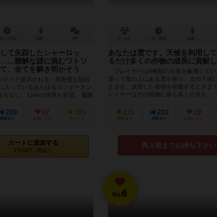
20～270分
12歳～
7件
1～4人
20～80分
14歳～
して失踪したシャーロッ
あなたは雲です。天候を利用して
……難解な謎に挑むワトソ
るだけ多くの作物の成長に貢献し
て、全てを解き明かそう
プレイヤーは4種類の天候を象徴してい
使って畑の上にある雲を操り、次の天候
が次々と提示される、高密度な脱出
えます。成長した植物を収穫するときま
箱に入っているあらゆるコンポーネン
レイヤーはその植物に最も多くの水を...
もなし。 Lineの使用も必須。 脳髄
..
269
87
280
215
202
29
経験あり
お気に入り
持ってる
興味あり
経験あり
お気に入り
カートに追加する
再入荷までお待ち下さい
3,520円（税込）
6
No.