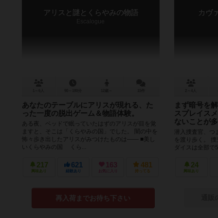
アリスと謎とくらやみの物語
カヴ
Escalogue
1～6人
90～180分
12歳～
15件
2～4人
あなたのテーブルにアリスが現れる、た
まず暗号を解
った一度の脱出ゲーム＆物語体験。
スプレイスメ
ないことが多
ある夜、ベッドで眠っていたはずのアリスが目を覚
ますと、そこは「くらやみの国」でした。 闇の中を
潜入捜査官、つ
怖々歩き出したアリスがみつけたものは―― ■美し
を渡り歩く。 
いくらやみの国 くら...
ダイスは全部で
プレイスメントとな
217
621
163
481
24
興味あり
経験あり
お気に入り
持ってる
興味あり
通販
再入荷までお待ち下さい