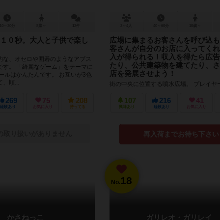
10～30分
8歳～
12件
2～4人
40～60分
10歳～
１０秒。大人と子供で楽し
広場に集まるお客さんを呼び込も
客さんが自分のお店に入ってくれ
入が得られる！収入を得たら広告
的な、オセロや囲碁のようなアブス
たり、公共建築物を建てたり、さ
です。 「綺麗なゲーム」をテーマに
店を発展させよう！
ールはかんたんです。 お互いが3色
順...
街の中央に位置する噴水広場。 プレイヤ
面したお店の経営者です。 噴水広場に集
のお客さんを呼び込み、収入を得て、さ
269
75
208
107
216
41
の発展を目指しましょう！ ...
経験あり
お気に入り
持ってる
興味あり
経験あり
お気に入り
の取り扱いがありません
再入荷までお待ち下さい
18
No.
かさねっこ
ガリレオ・ガリレイ