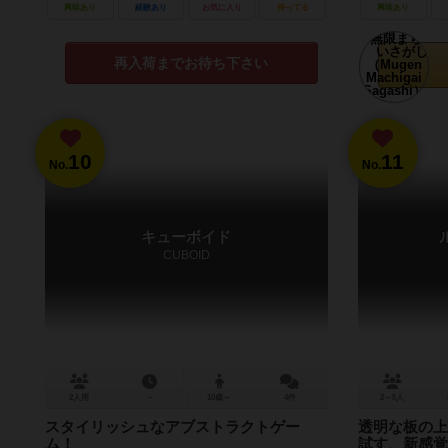
興味あり
経験あり
お気に入り
持ってる
興味あり
再入荷までお待ち下さい
10
11
No.
No.
キューボイド
CUBOID
2人用
－
10歳～
4件
2～5人
スタイリッシュなアブストラクトゲー
透明な板の上
ム！
試す、新感覚