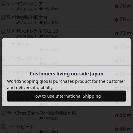
インドネシア
78
PT
紹介文あり
2件の投稿
宵と暁の呪文書
75
PT
紹介文あり
8件の投稿
リスボン・トラム 28
73
PT
紹介文あり
9件の投稿
アマナイト
73
PT
紹介文なし
1件の投稿
ブラヴェスト
66
PT
紹介文なし
1件の投稿
スペクタキュラー
60
PT
紹介文なし
1件の投稿
スモールワールド
59
PT
紹介文あり
13件の投稿
ギャンブラー
58
PT
紹介文なし
2件の投稿
Bitter End ブタペスト救出作戦
52
PT
紹介文なし
1件の投稿
ラピード
46
PT
紹介文なし
1件の投稿