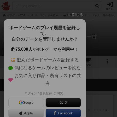
ログイン
閉じる
ボドゲーマTOP
ボードゲームの検索
HTTPステータスコード百人一首の通販/
ボードゲームのプレイ履歴を記録し
て、
HTTPステータスコード百人一首
自分のデータを管理しませんか？
拡張/関連作品 0件
約75,000人
がボドゲーマを利用中！
遊んだボードゲームを記録する
2
1
2
トップ
画像
動画
レビュー
カフェ
気になるゲームのレビューを読む
お気に入り作品・所有リストの共
有
会員の新しい投稿
ログイン / 会員登録（10秒）
レビュー
画像付き
充実
Google
X
フラットアイアン
世界に浸れる度 ☆☆☆☆★楽しさ ☆☆☆☆★
Apple
Facebook
タイパ ☆☆☆☆☆マンハッ...