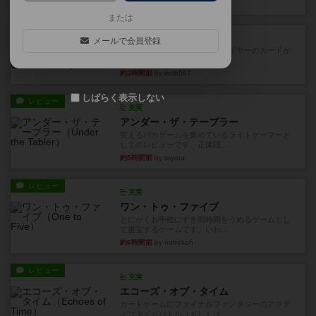
約1時間前
by DKnewyork
または
レビュー
花火：スターマイン
メールで会員登録
自分のカードは見えず他のプレイヤーのカードが
見える状態でカードを教えた...
約3時間前
by mob567
しばらく表示しない
レビュー
充実
アンダー・ザ・テーブラー
笑えるバカゲームを集めているライトゲーマーと
してのレビューです。正体隠...
約5時間前
by toyota
レビュー
充実
ワン・トゥ・ファイブ
とにかくお手軽にすき間時間をうめるゲームとし
て重宝するゲームです。いわ...
約6時間前
by nabekoh
レビュー
充実
エコーズ・オブ・タイム
カードゲームにファイナルファンタジーのアクテ
ィブタイムバトル（もしくは...