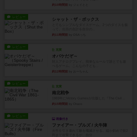
約10時間前
by ジェイとと
レビュー
シャット・ザ・ボックス
とてもシンプルなダイスゲーム。2つのダイスを振
って、出目の合計を自分の...
約11時間前
by OSAっち
レビュー
充実
オバケだぞ～
対人アナログプレイ。簡単なルールで誰とでも遊
べるゲーム。こんなの子ども...
約12時間前
by おーちゃん
レビュー
充実
南北戦争
1983年にVictory Gamesが出版した『The Civil ...
約15時間前
by Chaco
レビュー
画像付き
ファイアー・ブルズ / 火牛陣
火牛を引き連れて敵を殲滅させる。縦か斜めで前2
列まで攻撃できるが、自分...