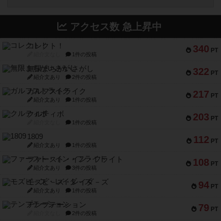
アクセス数 急上昇中
コレクト！
340
PT
紹介文なし
1件の投稿
無限まちがいさがし
322
PT
紹介文あり
2件の投稿
ガルフストライク
217
PT
紹介文あり
1件の投稿
クルティボ
203
PT
紹介文なし
1件の投稿
1809
112
PT
紹介文あり
1件の投稿
ファースト・イン・フライト
108
PT
紹介文あり
3件の投稿
モズビ－ズ・レイダ－ズ
94
PT
紹介文あり
1件の投稿
テンプテーション
79
PT
紹介文なし
2件の投稿