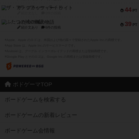
ザ・フラッフィー・ライト
44
PT
紹介文なし
0件の投稿
ふたつの城の物語
39
PT
紹介文あり
6件の投稿
※Apple、Apple のロゴ は、米国および他の国々で登録されたApple Inc.の商標です。
※App Store は、Apple Inc.のサービスマークです。
※Android は、グーグル インコーポレイテッドの商標または登録商標です。
※Google Play とそのロゴは、Google Inc.の商標または登録商標です。
ボドゲーマTOP
ボードゲームを検索する
ボードゲームの新着レビュー
ボードゲーム会情報