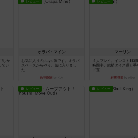
レビュー
レビュー
オラパ・マイン
マーリン
!しか
お気に入りのplayte製です。オラパ
４人プレイ。インスト1時
ってい
スペースからやり、気に入りまし
時間半。結構ダイス運と手
た...
ド運...
約4時間前
by くみ
約5時間前
by oliber
レビュー
レビュー