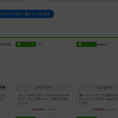
ータスコード百人一首のトップに戻る
レビュー
レビュー
牛陣
フリップ７
コンセプト
せる。
カードをめくるかパスをするかを決
親のプレイヤーがお題を決
きる
めてパスした時のカード数字が得点
れたヒントの中から他のプ
になる...
に当て...
約3時間前
by mob567
約4時間前
by mob567