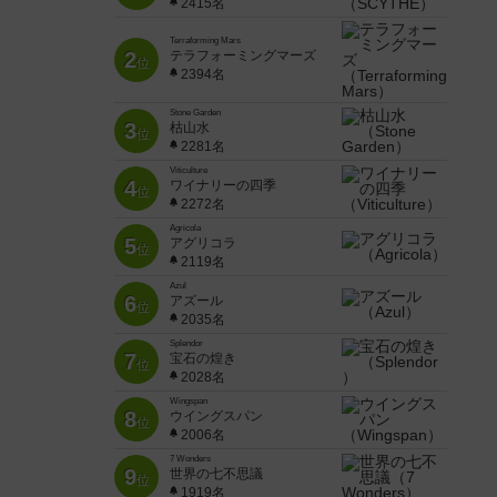
2415名
Terraforming Mars
2
テラフォーミングマーズ
位
2394名
Stone Garden
3
枯山水
位
2281名
Viticulture
4
ワイナリーの四季
位
2272名
Agricola
5
アグリコラ
位
2119名
Azul
6
アズール
位
2035名
Splendor
7
宝石の煌き
位
2028名
Wingspan
8
ウイングスパン
位
2006名
7 Wonders
9
世界の七不思議
位
1919名