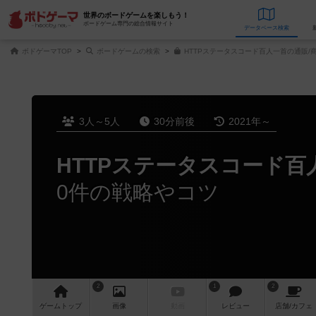
世界のボードゲームを楽しもう！
ボードゲーム専門の総合情報サイト
データベース
検
ボドゲーマTOP
ボードゲームの検索
HTTPステータスコード百人一首の通販/
3人～5人
30分前後
2021年～
HTTPステータスコード百
0件の戦略やコツ
2
1
2
ゲーム
トップ
画像
動画
レビュー
店舗/
カフェ