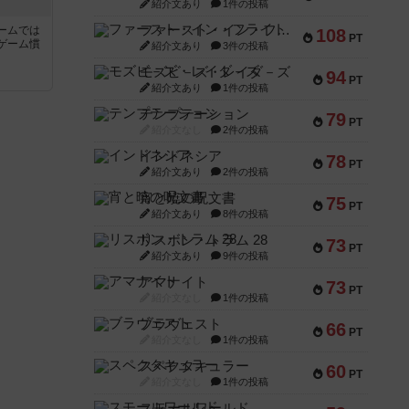
紹介文あり
1件の投稿
ファースト・イン・フライト
ームでは
108
PT
ゲーム慣
紹介文あり
3件の投稿
モズビ－ズ・レイダ－ズ
94
PT
と
紹介文あり
1件の投稿
テンプテーション
79
PT
紹介文なし
2件の投稿
インドネシア
78
PT
紹介文あり
2件の投稿
宵と暁の呪文書
75
PT
紹介文あり
8件の投稿
リスボン・トラム 28
73
PT
紹介文あり
9件の投稿
アマナイト
73
PT
紹介文なし
1件の投稿
ブラヴェスト
66
PT
紹介文なし
1件の投稿
スペクタキュラー
60
PT
紹介文なし
1件の投稿
スモールワールド