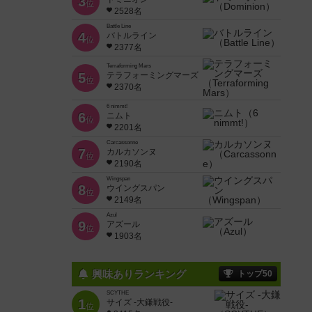
3
位
2528名
Battle Line
4
バトルライン
位
2377名
Terraforming Mars
5
テラフォーミングマーズ
位
2370名
6 nimmt!
6
ニムト
位
2201名
Carcassonne
7
カルカソンヌ
位
2190名
Wingspan
8
ウイングスパン
位
2149名
Azul
9
アズール
位
1903名
興味ありランキング
トップ50
SCYTHE
1
サイズ -大鎌戦役-
位