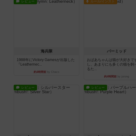
レビュー
ルール/インスト
海兵隊
パーミッド
1988年にVictory Gamesが出版した
おばあちゃんは猫が大好きです
『Leathernec...
し、あまりにも多くの猫を飼
るた...
約4時間前
by Chaco
約4時間前
by jurong
レビュー
レビュー