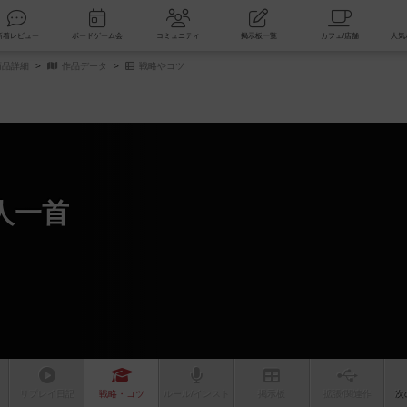
索
新着レビュー
ボードゲーム会
コミュニティ
掲示板一覧
商品詳細
作品データ
戦略やコツ
人一首
リプレイ
日記
戦略
・コツ
ルール
/インスト
掲示板
拡張/関連
作
次