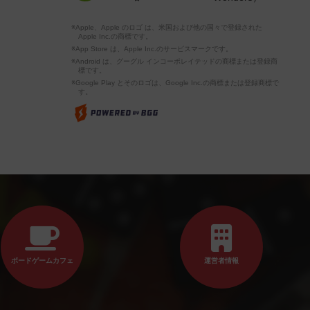
※Apple、Apple のロゴ は、米国および他の国々で登録された
Apple Inc.の商標です。
※App Store は、Apple Inc.のサービスマークです。
※Android は、グーグル インコーポレイテッドの商標または登録商
標です。
※Google Play とそのロゴは、Google Inc.の商標または登録商標で
す。
ボードゲームカフェ
運営者情報