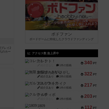
ボドファン
ボードゲームに特化したクラウドファンディング
間プレイ2
札のカー
アクセス数 急上昇中
コレクト！
340
PT
紹介文なし
1件の投稿
無限まちがいさがし
322
PT
紹介文あり
2件の投稿
ガルフストライク
217
PT
紹介文あり
1件の投稿
クルティボ
203
PT
紹介文なし
1件の投稿
1809
112
PT