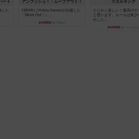
ハート
アンブッシュ！：ムーブアウト！
スカルキング
出版した
1984年にVictory Gamesが出版した
とにかく楽しい！最高のゲ
『Move Out！』...
と思います。ルールは多少
れした...
約6時間前
by Chaco
約6時間前
by ジェイと