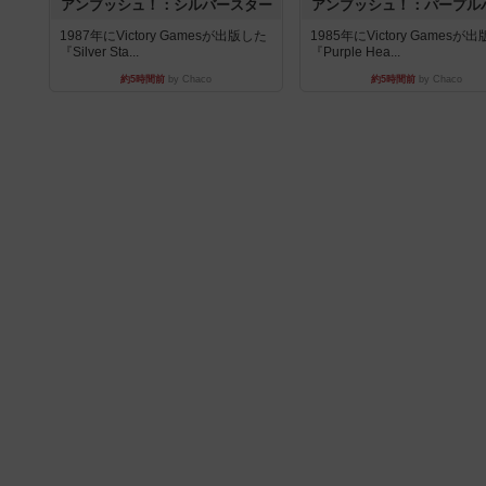
アンブッシュ！：シルバースター
アンブッシュ！：パープル
1987年にVictory Gamesが出版した
1985年にVictory Gamesが
『Silver Sta...
『Purple Hea...
約5時間前
by Chaco
約5時間前
by Chaco