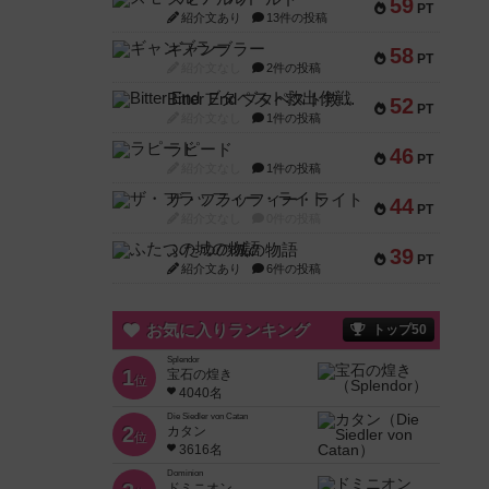
59
PT
紹介文あり
13件の投稿
ギャンブラー
58
PT
紹介文なし
2件の投稿
Bitter End ブタペスト救出作戦
52
PT
紹介文なし
1件の投稿
ラピード
46
PT
紹介文なし
1件の投稿
ザ・フラッフィー・ライト
44
PT
紹介文なし
0件の投稿
ふたつの城の物語
39
PT
紹介文あり
6件の投稿
お気に入りランキング
トップ50
Splendor
1
宝石の煌き
位
4040名
Die Siedler von Catan
2
カタン
位
3616名
Dominion
ドミニオン