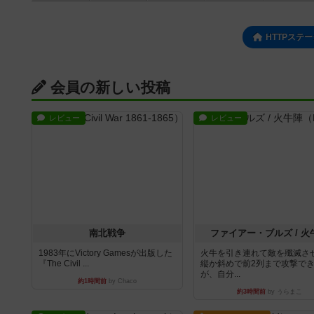
HTTPステ
会員の新しい投稿
レビュー
レビュー
南北戦争
ファイアー・ブルズ / 火
1983年にVictory Gamesが出版した
火牛を引き連れて敵を殲滅さ
『The Civil ...
縦か斜めで前2列まで攻撃で
が、自分...
約1時間前
by Chaco
約3時間前
by うらまこ