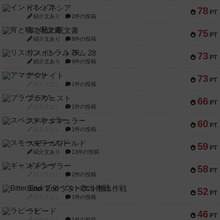
インドネシア
78
PT
紹介文あり
2件の投稿
宵と暁の呪文書
75
PT
紹介文あり
8件の投稿
リスボン・トラム 28
73
PT
紹介文あり
9件の投稿
アマナイト
73
PT
紹介文なし
1件の投稿
ブラヴェスト
66
PT
紹介文なし
1件の投稿
スペクタキュラー
60
PT
紹介文なし
1件の投稿
スモールワールド
59
PT
紹介文あり
13件の投稿
ギャンブラー
58
PT
紹介文なし
2件の投稿
Bitter End ブタペスト救出作戦
52
PT
紹介文なし
1件の投稿
ラピード
46
PT
紹介文なし
1件の投稿