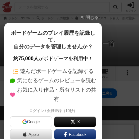
ログイン
閉じる
ボドゲーマTOP
ボードゲームの検索
HTTPステータスコード百人一首の通販/
ボードゲームのプレイ履歴を記録し
て、
HTTPステータスコード百人一首
自分のデータを管理しませんか？
0件のルール/インスト
約75,000人
がボドゲーマを利用中！
遊んだボードゲームを記録する
2
1
2
トップ
画像
動画
レビュー
カフェ
気になるゲームのレビューを読む
お気に入り作品・所有リストの共
HTTPステータスコード百人一首のトップに戻る
有
ログイン / 会員登録（10秒）
会員の新しい投稿
Google
X
レビュー
充実
Apple
Facebook
エコーズ・オブ・タイム