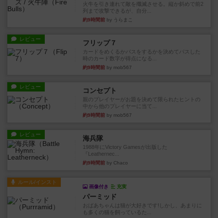
火牛を引き連れて敵を殲滅させる。縦か斜めで前2
列まで攻撃できるが、自分...
約9時間前
by うらまこ
レビュー
フリップ７
カードをめくるかパスをするかを決めてパスした
時のカード数字が得点になる...
約9時間前
by mob567
レビュー
コンセプト
親のプレイヤーがお題を決めて限られたヒントの
中から他のプレイヤーに当て...
約9時間前
by mob567
レビュー
海兵隊
1988年にVictory Gamesが出版した
『Leathernec...
約9時間前
by Chaco
ルール/インスト
画像付き
充実
パーミッド
おばあちゃんは猫が大好きです!しかし、あまりに
も多くの猫を飼っているた...