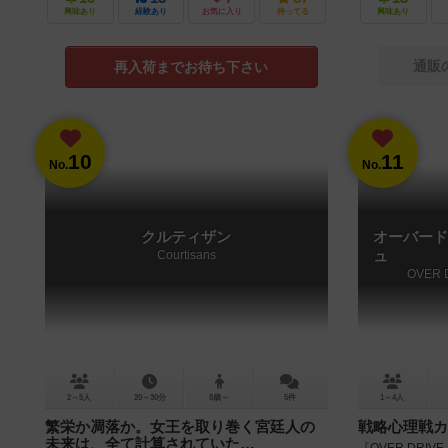
興味あり
経験あり
お気に入り
持ってる
興味あり
通販
再入荷までお待ち下さい
10
11
No.
No.
クルティザン
オーバード
Courtisans
ュ
OVER 
2～5人
20～30分
8歳～
5件
1～4人
繁栄か凋落か。女王を取り巻く宮廷人の
戦略心理戦カ
未来は、全て計算されていた…
『OVER DRI