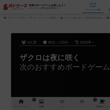
世界のボードゲームを楽しもう！
ボードゲーム専門の総合情報サイト
データベース
検
ボドゲーマTOP
ボードゲームの検索
ザクロは夜に咲くの通販/商品詳細
4人用
90分～120分
2025年～
ザクロは夜に咲く
次のおすすめボードゲー
1
2
ゲーム
トップ
画像
動画
レビュー
店舗/
カフェ