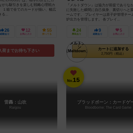
ながら駆引きを楽しむ戦略心理戦カ
『メルトダウン』は協力が前提でありな
。 １箱で全てのカードが揃い、幅広
に失敗した瞬間に自己保身、裏切りへと
...
ームです。 プレイヤーは原子炉管理チー
炉出力を管理します。 各プレイ...
26
12
55
24
9
5
経験あり
お気に入り
持ってる
興味あり
経験あり
お気に入り
カートに追加する
入荷までお待ち下さい
2,750円（税込）
15
No.
雷轟：山吹
ブラッドボーン：カードゲ
Raigou
Bloodborne: The Card Game