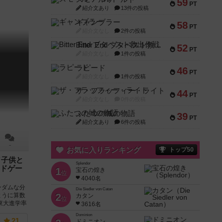
59
PT
紹介文あり
13件の投稿
ギャンブラー
58
PT
紹介文なし
2件の投稿
Bitter End ブタペスト救出作戦
52
PT
紹介文なし
1件の投稿
ラピード
46
PT
紹介文なし
1件の投稿
ザ・フラッフィー・ライト
44
PT
紹介文なし
0件の投稿
ふたつの城の物語
39
PT
紹介文あり
6件の投稿
－
お気に入りランキング
トップ50
／子供と
Splendor
ドゲー
1
宝石の煌き
位
4040名
ンダムな分
Die Siedler von Catan
2
ように算数
カタン
位
東大進学率
3616名
Dominion
21
ドミニオン