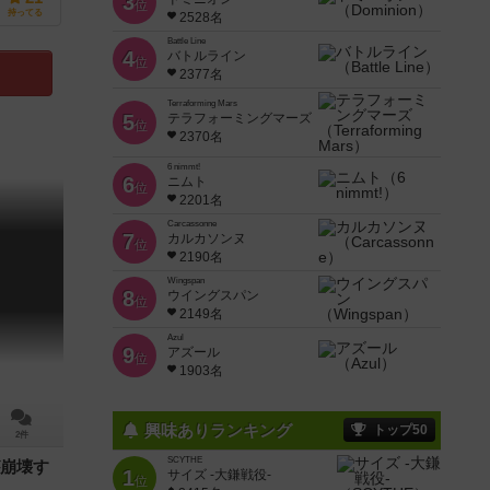
3
位
持ってる
2528名
Battle Line
4
バトルライン
位
2377名
Terraforming Mars
5
テラフォーミングマーズ
位
2370名
6 nimmt!
6
ニムト
位
2201名
Carcassonne
7
カルカソンヌ
位
2190名
Wingspan
8
ウイングスパン
位
2149名
Azul
9
アズール
位
1903名
興味ありランキング
トップ50
2件
SCYTHE
崩壊す
1
サイズ -大鎌戦役-
位