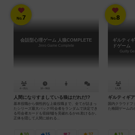
7
8
No.
No.
会話型心理ゲーム 人狼COMPLETE
ギルティギ
Jinro Game Complete
ドゲーム
Guilty G
4～25人
10～90分
－
2人用
人間になりすましている狼はだれだ!?
ギルティギア
基本役職から個性的な上級役職まで、全てが詰まっ
国内クラウドファ
たシリーズ最大パック!司会者をランダムで決定でき
た格闘ゲームの
る司会者カードも収録!噓を見破れるかvs.欺けるか。
正体を隠して人間に紛れる...
10
15
7
37
13