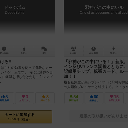
ドッジボム
邪神がこの中にいル
DodgeBomb
One of us becomes an evil god
10～30分
8歳～
3件
4～8人
40分前後
12歳～
けろ!!
「邪神がこの中にいる！」新版。
イン及びバランス調整とともに、
mb』は手札の効果を使って危険なカー
記録用チップ、拡張カード、ルー
ていくゲームです。 時には爆弾を自
加！！
に爆弾を押し付けたり...!? シンプ
.
最も狂気度が高いプレイヤーに邪神が降
の人類側プレイヤーと対決する。クトゥ
隠匿ゲーム「邪神がこの中にいる！」が
復活。 カードのリデザイン、ゲーム...
5
3
8
54
60
15
経験あり
お気に入り
持ってる
興味あり
経験あり
お気に入り
カートに追加する
通販の取り扱いがありませ
1,650円（税込）