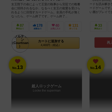
ードを読み解き
女王陛下の命によって王室の執事から宮廷での晩餐
ードゲームです
会に招待されるなか、なるべく女王の寵愛を受けら
い層がプレイできる
れるように目指すカードゲーム。全員の手札が無く
なったら、ゲーム終了です。ゲーム終了...
87
178
40
131
33
興味あり
経験あり
お気に入り
持ってる
興味あり
カートに追加する
再
4,400円（税込）
13
14
No.
No.
超人ロックゲーム
Locke the superman