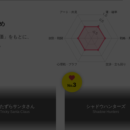
め
価」をもとに、
。
3
No.
たずらサンタさん
シャドウハンターズ
Tricky Santa Claus
Shadow Hunters