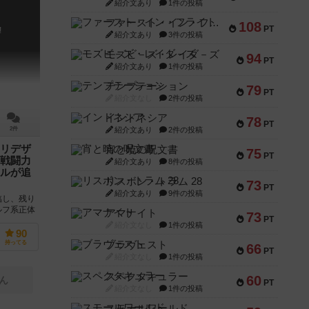
紹介文あり
1件の投稿
ファースト・イン・フライト
108
PT
!
紹介文あり
3件の投稿
モズビ－ズ・レイダ－ズ
94
PT
紹介文あり
1件の投稿
テンプテーション
79
PT
紹介文なし
2件の投稿
インドネシア
78
PT
紹介文あり
2件の投稿
2件
リデザ
宵と暁の呪文書
75
PT
戦闘力
紹介文あり
8件の投稿
ルが追
リスボン・トラム 28
73
PT
紹介文あり
9件の投稿
臨し、残り
ルフ系正体
アマナイト
73
PT
新版として
紹介文なし
1件の投稿
90
ブラヴェスト
持ってる
66
PT
紹介文なし
1件の投稿
スペクタキュラー
60
ん
PT
紹介文なし
1件の投稿
スモールワールド