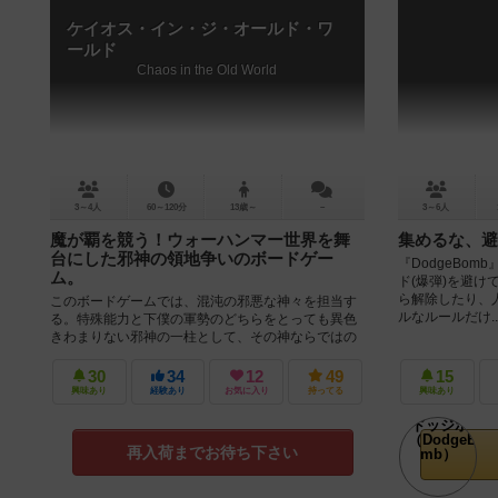
ケイオス・イン・ジ・オールド・ワ
ールド
Chaos in the Old World
3～4人
60～120分
13歳～
－
3～6人
魔が覇を競う！ウォーハンマー世界を舞
集めるな、避
台にした邪神の領地争いのボードゲー
『DodgeBo
ム。
ド(爆弾)を避け
ら解除したり、人
このボードゲームでは、混沌の邪悪な神々を担当す
ルなルールだけ..
る。特殊能力と下僕の軍勢のどちらをとっても異色
きわまりない邪神の一柱として、その神ならではの
邪悪さや戦力を駆使してオールドワール...
30
34
12
49
15
興味あり
経験あり
お気に入り
持ってる
興味あり
再入荷までお待ち下さい