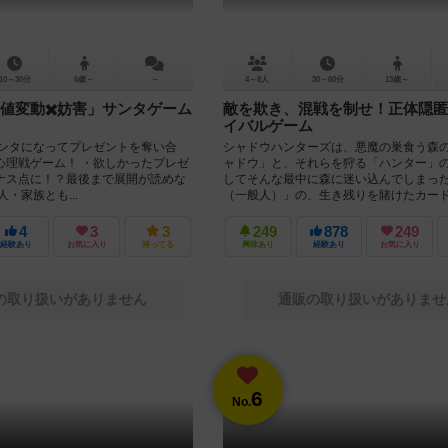
10～30分
6歳～
－
4～8人
30～60分
13歳～
値変動✖️妨害」サンタゲーム
敵を欺き、混戦を制せ！正体隠匿
イバルゲーム
サンタになってプレゼントを奪い合
シャドウハンターズは、悪魔の巣食う森
心理戦ゲーム！ ・欲しかったプレゼ
ャドウ」と、それらを狩る「ハンター」
ナス点に！？最後まで展開が読めな
してそんな最中に森に迷い込んでしまっ
・家族とも...
（一般人）」の、生き残りを賭けたカード.
4
3
3
249
878
249
経験あり
お気に入り
持ってる
興味あり
経験あり
お気に入り
の取り扱いがありません
通販の取り扱いがありませ
6
No.