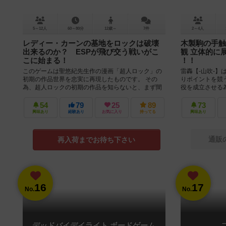
5～12人
60～80分
12歳～
7件
2～4人
レディー・カーンの基地をロックは破壊
木製駒の手触
出来るのか？ ESPが飛び交う戦いがこ
観 立体的に
こに始まる！
！！
このゲームは聖悠紀先生作の漫画「超人ロック」の
雷轟【-山吹-】
初期の作品世界を忠実に再現したものです。 その
りポイントを競
為、超人ロックの初期の作品を知らないと、まず間
役を成立させる
違いなく面白くないと思います。 ...
の術で解放しなけ
54
79
25
89
73
興味あり
経験あり
お気に入り
持ってる
興味あり
通販
再入荷までお待ち下さい
16
17
No.
No.
デッドバイデイライト ボードゲーム