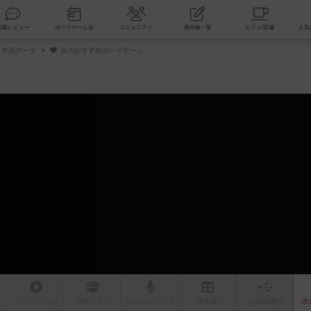
索
新着レビュー
ボードゲーム会
コミュニティ
掲示板一覧
作品データ
次のおすすめボードゲーム
ム
リプレイ
日記
戦略
・コツ
ルール
/インスト
掲示板
拡張/関連
作
次