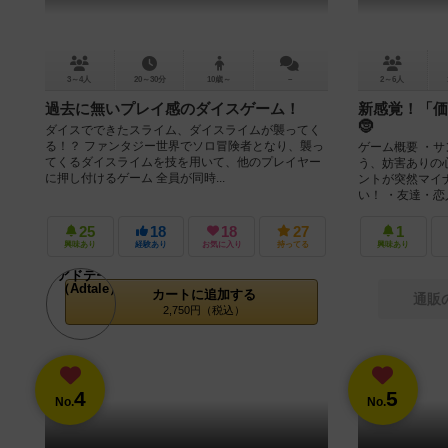
3～4人
20～30分
10歳～
－
2～6人
過去に無いプレイ感のダイスゲーム！
新感覚！「価
🤶
ダイスでできたスライム、ダイスライムが襲ってく
る！？ ファンタジー世界でソロ冒険者となり、襲っ
ゲーム概要 ・
てくるダイスライムを技を用いて、他のプレイヤー
う、妨害ありの
に押し付けるゲーム 全員が同時...
ントが突然マイ
い！ ・友達・恋人
25
18
18
27
1
興味あり
経験あり
お気に入り
持ってる
興味あり
カートに追加する
通販
2,750円（税込）
4
5
No.
No.