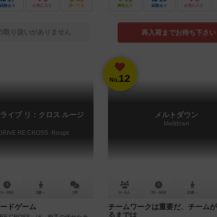
経験あり
お気に入り
持ってる
興味あり
経験あり
お気に入り
の取り扱いがありません
再入荷までお待ち下さい
12
No.
ライブ リ：クロス ルージ
メルトダウン
Meltdown
DRIVE RE:CROSS -Rouge
5～20分
8歳～
1件
4～6人
30～60分
10歳～
ードゲーム
チームワークは重要だ、チームが
るまでは
VE RE:CROSS』は、相手の伏せたカ