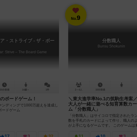
9
No.
ア・ストライブ - ザ・ボー
分数職人
Bunsu Shokunin
ear: Strive – The Board Game
15分前後
14歳～
1件
2～4人
10分前後
のボードゲーム！
＼東大進学率No.1の筑駒生考案
大人が一緒に遊べる知育算数カー
ンディングで1000万超えを達成し
ム「分数職人」
ボードゲーム
「分数職人」はサイコロで指定されたラ
数を手札のカードによって作り、職人の
が上手になるゲームです。 このゲームは
No.1を誇る進学校”筑波大学附...
17
3
32
11
10
3