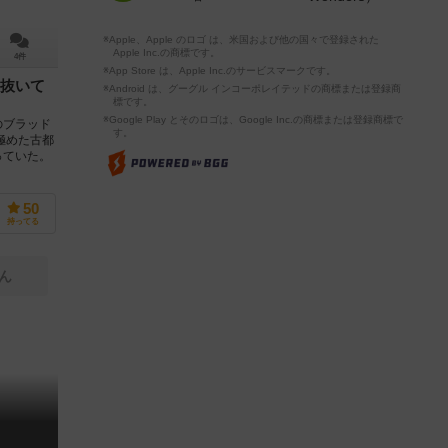
※Apple、Apple のロゴ は、米国および他の国々で登録された
Apple Inc.の商標です。
4件
※App Store は、Apple Inc.のサービスマークです。
抜いて
※Android は、グーグル インコーポレイテッドの商標または登録商
標です。
※Google Play とそのロゴは、Google Inc.の商標または登録商標で
のブラッド
す。
極めた古都
っていた。
50
持ってる
ん