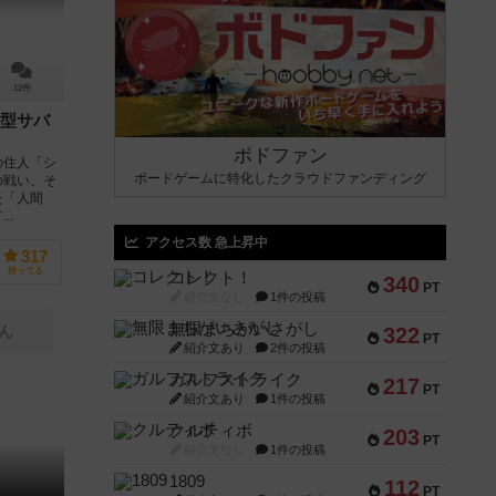
12件
型サバ
ボドファン
の住人「シ
ボードゲームに特化したクラウドファンディング
の戦い、そ
た「人間
..
アクセス数 急上昇中
317
持ってる
コレクト！
340
PT
紹介文なし
1件の投稿
無限まちがいさがし
ん
322
PT
紹介文あり
2件の投稿
ガルフストライク
217
PT
紹介文あり
1件の投稿
クルティボ
203
PT
紹介文なし
1件の投稿
1809
112
PT