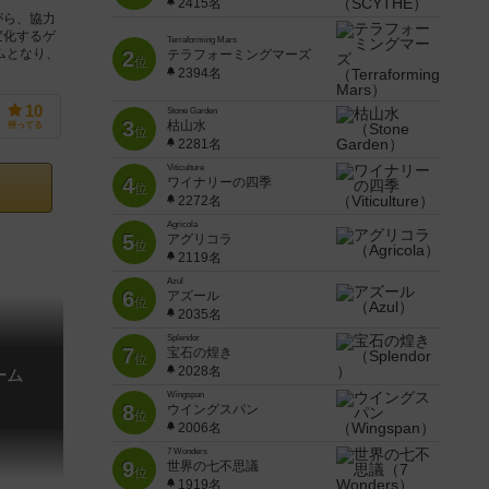
2415名
がら、協力
変化するゲ
Terraforming Mars
ムとなり、
2
テラフォーミングマーズ
位
2394名
10
Stone Garden
3
枯山水
持ってる
位
2281名
Viticulture
4
ワイナリーの四季
位
2272名
Agricola
5
アグリコラ
位
2119名
Azul
6
アズール
位
2035名
Splendor
7
宝石の煌き
位
2028名
ーム
Wingspan
8
ウイングスパン
位
2006名
7 Wonders
9
世界の七不思議
位
1919名