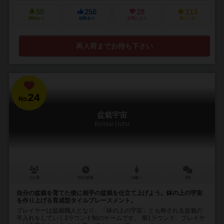
50
256
28
113
興味あり
経験あり
お気に入り
持ってる
再入荷までお待ち下さい
24
No.
盆栽宇宙
Bonsai Uchu
2人用
30分前後
14歳～
3件
自分の盆栽を育てた後に相手の盆栽を仕立て上げよう。鉢の上の宇宙
を作り上げる育成型タイルプレースメント。
プレイヤーは盆栽職人となり、「鉢の上の宇宙」とも称される盆栽の
手入れをしていく2ラウンド制のゲームです。 第1ラウンド、プレイヤ