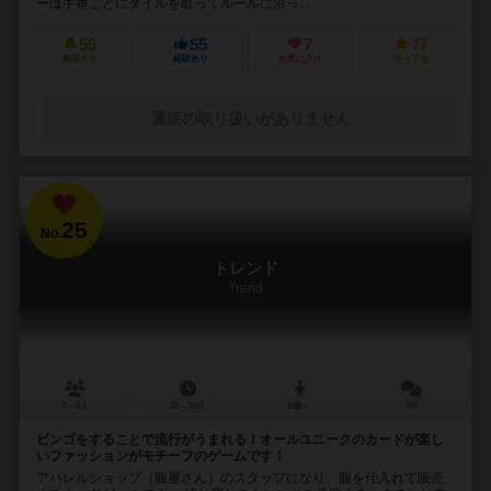
ーは手番ごとにタイルを取ってルールに沿っ...
56
55
7
77
興味あり
経験あり
お気に入り
持ってる
通販の取り扱いがありません
25
No.
トレンド
Trend
2～5人
15～30分
8歳～
3件
ビンゴをすることで流行がうまれる！オールユニークのカードが楽し
いファッションがモチーフのゲームです！
アパレルショップ（服屋さん）のスタッフになり、服を仕入れて販売