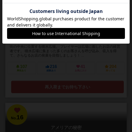
2～4人
40～60分
10歳～
8件
広場に集まるお客さんを呼び込もう！お客さんが自分のお店に入って
くれたら収入が得られる！収入を得たら広告を出したり、公共建築物
を建てたり、さらにお店を発展させよう！
街の中央に位置する噴水広場。 プレイヤーは広場に面したお店の経営
者です。 噴水広場に集まった多くのお客さんを呼び込み、収入を得
て、さらなるお店の発展を目指しましょう！ ...
107
216
41
204
興味あり
経験あり
お気に入り
持ってる
再入荷までお待ち下さい
16
No.
アメリアの秘密