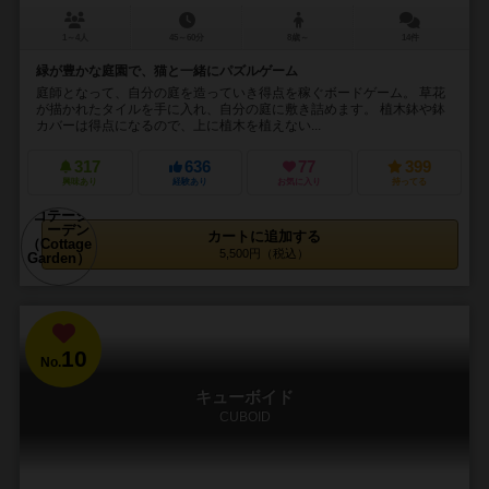
1～4人
45～60分
8歳～
14件
緑が豊かな庭園で、猫と一緒にパズルゲーム
庭師となって、自分の庭を造っていき得点を稼ぐボードゲーム。 草花
が描かれたタイルを手に入れ、自分の庭に敷き詰めます。 植木鉢や鉢
カバーは得点になるので、上に植木を植えない...
317
636
77
399
興味あり
経験あり
お気に入り
持ってる
カートに追加する
5,500円（税込）
10
No.
キューボイド
CUBOID