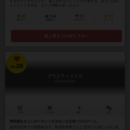
するカードゲームです。 移り変わるトレンドを予測する、あるいは自
らトレンドを作る、という体験が楽しめます。 ...
42
114
20
87
興味あり
経験あり
お気に入り
持ってる
再入荷までお待ち下さい
26
No.
グラビティメイズ
Gravity Maze
1人用
5～30分
8歳～
5件
透明感あるコンポーネントがきれいな立体パズルゲーム。
論理的思考力や問題解決力、数理的考察力など 思考力を育むために最