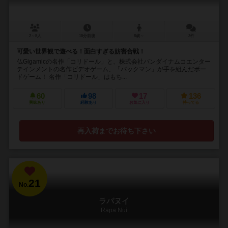
2～5人
15分前後
8歳～
3件
可愛い世界観で遊べる！面白すぎる妨害合戦！
仏Gigamicの名作「コリドール」と、株式会社バンダイナムコエンター
テインメントの名作ビデオゲーム、「パックマン」が手を組んだボー
ドゲーム！ 名作「コリドール」はもち...
60
98
17
136
興味あり
経験あり
お気に入り
持ってる
再入荷までお待ち下さい
21
No.
ラパヌイ
Rapa Nui