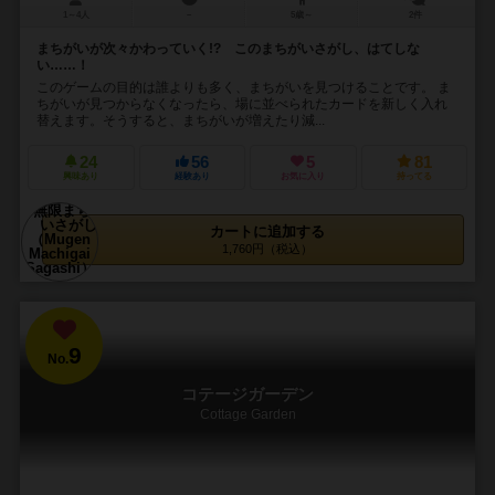
1～4人
－
5歳～
2件
まちがいが次々かわっていく!? このまちがいさがし、はてしな
い……！
このゲームの目的は誰よりも多く、まちがいを見つけることです。 ま
ちがいが見つからなくなったら、場に並べられたカードを新しく入れ
替えます。そうすると、まちがいが増えたり減...
24
56
5
81
興味あり
経験あり
お気に入り
持ってる
カートに追加する
1,760円（税込）
9
No.
コテージガーデン
Cottage Garden