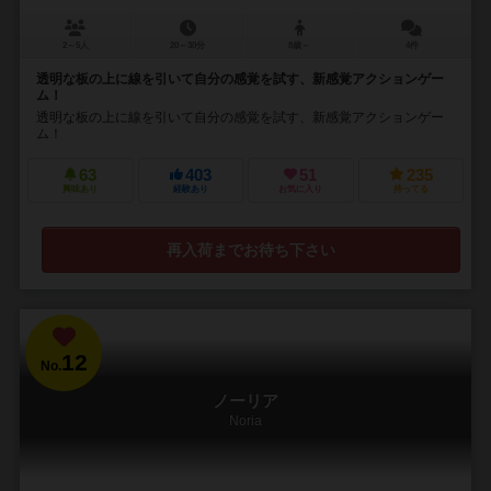
2～5人
20～30分
8歳～
4件
透明な板の上に線を引いて自分の感覚を試す、新感覚アクションゲー
ム！
透明な板の上に線を引いて自分の感覚を試す、新感覚アクションゲー
ム！
63
403
51
235
興味あり
経験あり
お気に入り
持ってる
再入荷までお待ち下さい
12
No.
ノーリア
Noria