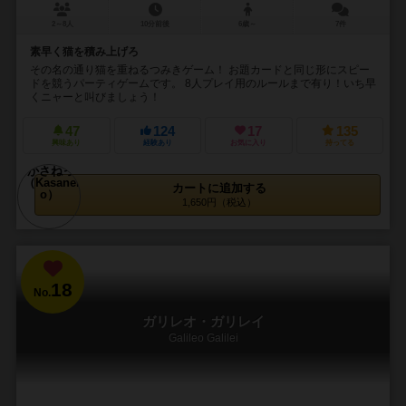
2～8人
10分前後
6歳～
7件
素早く猫を積み上げろ
その名の通り猫を重ねるつみきゲーム！ お題カードと同じ形にスピー
ドを競うパーティゲームです。 8人プレイ用のルールまで有り！いち早
くニャーと叫びましょう！
47
124
17
135
興味あり
経験あり
お気に入り
持ってる
カートに追加する
1,650円（税込）
18
No.
ガリレオ・ガリレイ
Galileo Galilei