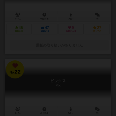
2～4人
45分前後
10歳～
4件
45
47
9
27
興味あり
経験あり
お気に入り
持ってる
通販の取り扱いがありません
22
No.
ピックス
PIX
4～9人
40分前後
8歳～
8件