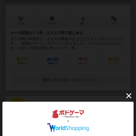
2人用
10～30分
8歳～
12件
ルール説明は１０秒。大人と子供で楽しめる。
ガラス駒が特徴的な、オセロや囲碁のようなアブストラクトゲームで
す。 「綺麗なゲーム」をテーマに作りました。 ルールはかんたんで
す。 お互いが3色の駒を持っていて、順...
177
269
75
208
興味あり
経験あり
お気に入り
持ってる
通販の取り扱いがありません
15
No.
アニマルシェ
animal + marche