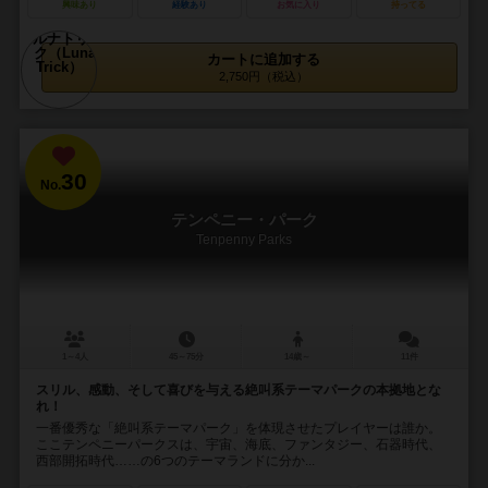
興味あり
経験あり
お気に入り
持ってる
カートに追加する
2,750円（税込）
30
No.
テンペニー・パーク
Tenpenny Parks
1～4人
45～75分
14歳～
11件
スリル、感動、そして喜びを与える絶叫系テーマパークの本拠地とな
れ！
一番優秀な「絶叫系テーマパーク」を体現させたプレイヤーは誰か。
ここテンペニーパークスは、宇宙、海底、ファンタジー、石器時代、
西部開拓時代……の6つのテーマランドに分か...