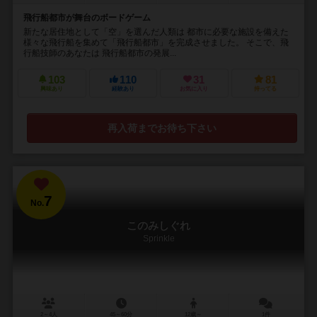
飛行船都市が舞台のボードゲーム
新たな居住地として「空」を選んだ人類は 都市に必要な施設を備えた
様々な飛行船を集めて「飛行船都市」を完成させました。 そこで、飛
行船技師のあなたは 飛行船都市の発展...
103
110
31
81
興味あり
経験あり
お気に入り
持ってる
再入荷までお待ち下さい
7
No.
このみしぐれ
Sprinkle
2～4人
45～60分
12歳～
1件