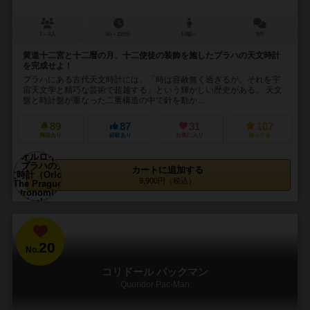
1～4人
60～120分
14歳～
8件
黄道十二宮と十二暦の月、十二使徒の装飾を施したプラハの天文時計
を完成せよ！
プラハにある古代天文時計には、「時は容赦無く過ぎるが、それを宇
宙天文学と精巧な芸術で超越する」という輝かしい歴史がある。 天文
盤と時計盤が重なった二重構造の中で針を動か...
89
87
31
107
興味あり
経験あり
お気に入り
持ってる
カートに追加する
9,900円（税込）
20
No.
コリドール パックマン
Quoridor Pac-Man