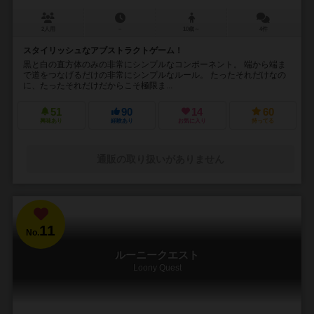
2人用
－
10歳～
4件
スタイリッシュなアブストラクトゲーム！
黒と白の直方体のみの非常にシンプルなコンポーネント。 端から端ま
で道をつなげるだけの非常にシンプルなルール。 たったそれだけなの
に、たったそれだけだからこそ極限ま...
51
90
14
60
興味あり
経験あり
お気に入り
持ってる
通販の取り扱いがありません
11
No.
ルーニークエスト
Loony Quest