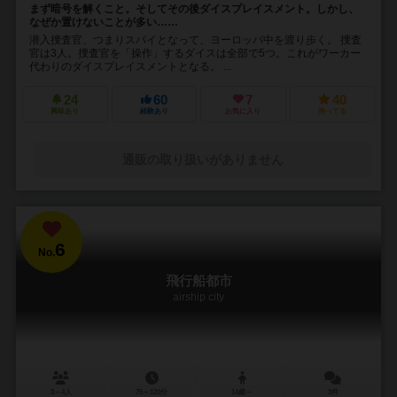
まず暗号を解くこと。そしてその後ダイスプレイスメント。しかし、
なぜか置けないことが多い……
潜入捜査官、つまりスパイとなって、ヨーロッパ中を渡り歩く。 捜査
官は3人。捜査官を「操作」するダイスは全部で5つ。これがワーカー
代わりのダイスプレイスメントとなる。 ...
24
60
7
40
興味あり
経験あり
お気に入り
持ってる
通販の取り扱いがありません
6
No.
飛行船都市
airship city
3～4人
75～120分
14歳～
3件