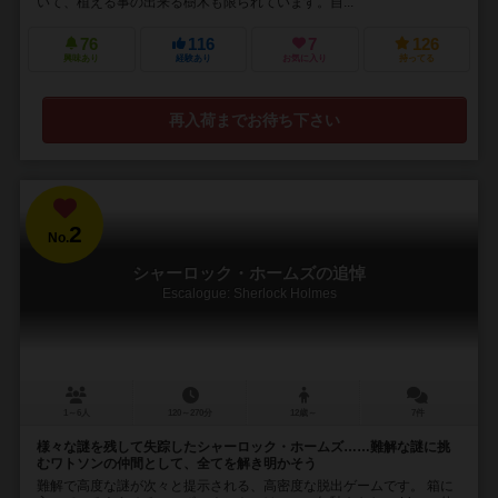
いて、植える事の出来る樹木も限られています。自...
76
116
7
126
興味あり
経験あり
お気に入り
持ってる
再入荷までお待ち下さい
2
No.
シャーロック・ホームズの追悼
Escalogue: Sherlock Holmes
1～6人
120～270分
12歳～
7件
様々な謎を残して失踪したシャーロック・ホームズ……難解な謎に挑
むワトソンの仲間として、全てを解き明かそう
難解で高度な謎が次々と提示される、高密度な脱出ゲームです。 箱に