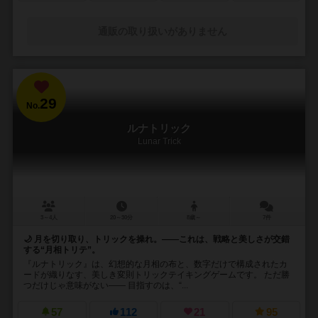
通販の取り扱いがありません
29
No.
ルナトリック
Lunar Trick
3～4人
20～30分
8歳～
7件
🌙 月を切り取り、トリックを操れ。――これは、戦略と美しさが交錯
する“月相トリテ”。
『ルナトリック』は、幻想的な月相の布と、数字だけで構成されたカ
ードが織りなす、美しき変則トリックテイキングゲームです。 ただ勝
つだけじゃ意味がない―― 目指すのは、“...
57
112
21
95