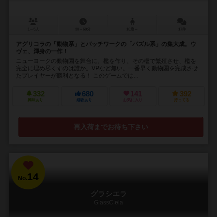
1～5人
30～60分
10歳～
17件
アグリコラの「動物系」とパッチワークの「パズル系」の集大成。ウ
ヴェ、渾身の一作！
ニューヨークの動物園を舞台に、檻を作り、その檻で繁殖させ、檻を
完全に埋め尽くすのは誰か。VPなど無い。一番早く動物園を完成させ
たプレイヤーが勝利となる！ このゲームでは...
332
680
141
392
興味あり
経験あり
お気に入り
持ってる
再入荷までお待ち下さい
14
No.
グラシエラ
GlassCiela