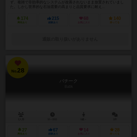
ず、複雑で非効率的なシステムが改善されないまま放置されていまし
た。しかし世界的な石油需要の高まりと品質要求に耐え...
174
215
68
140
興味あり
経験あり
お気に入り
持ってる
通販の取り扱いがありません
28
No.
バチーク
Batik
2人用
10～20分
6歳～
2件
27
67
14
28
興味あり
経験あり
お気に入り
持ってる