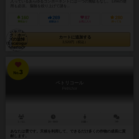
入っているあらゆるコンポーネントには一つの無駄もなし。 Lineの使
用も必須。 脳髄を絞り上げて謎を...
160
269
87
280
興味あり
経験あり
お気に入り
持ってる
カートに追加する
3,520円（税込）
3
No.
ペトリコール
Petrichor
1～4人
20～80分
14歳～
7件
あなたは雲です。天候を利用して、できるだけ多くの作物の成長に貢
献します。