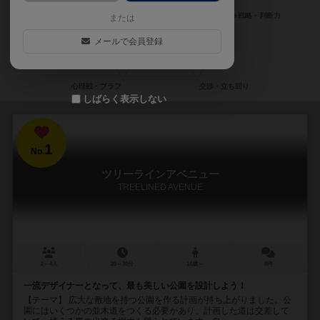
または
メールで会員登録
しばらく表示しない
1
No.
ツリーラインアベニュー
TREELINED AVENUE
2～4人
20～30分
14歳～
8件
一流デザイナーとなって、最も美しい公園を設計しよう！
【テーマ】 広大な敷地を持つ公園を作る計画が持ち上がりました。公
園にはいくつかの並木道をつくる必要があり、計画した道は交差して