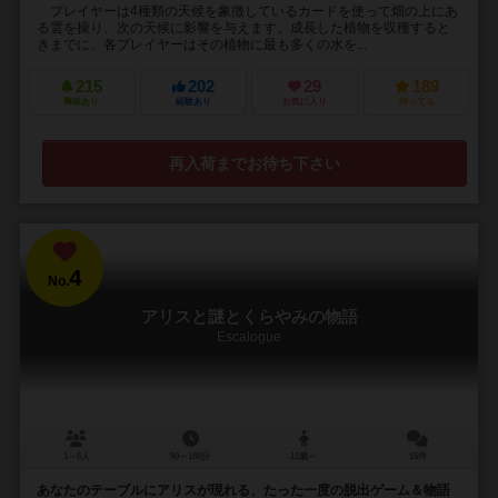
プレイヤーは4種類の天候を象徴しているカードを使って畑の上にあ
る雲を操り、次の天候に影響を与えます。成長した植物を収穫すると
きまでに、各プレイヤーはその植物に最も多くの水を...
215
202
29
189
興味あり
経験あり
お気に入り
持ってる
再入荷までお待ち下さい
4
No.
アリスと謎とくらやみの物語
Escalogue
1～6人
90～180分
12歳～
15件
あなたのテーブルにアリスが現れる、たった一度の脱出ゲーム＆物語