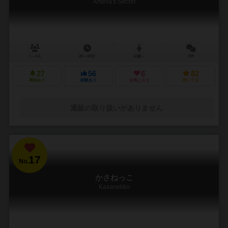
Amelia's Secret
1～4人
20～60分
12歳～
3件
27
56
6
82
興味あり
経験あり
お気に入り
持ってる
通販の取り扱いがありません
17
No.
かさねっこ
Kasanekko