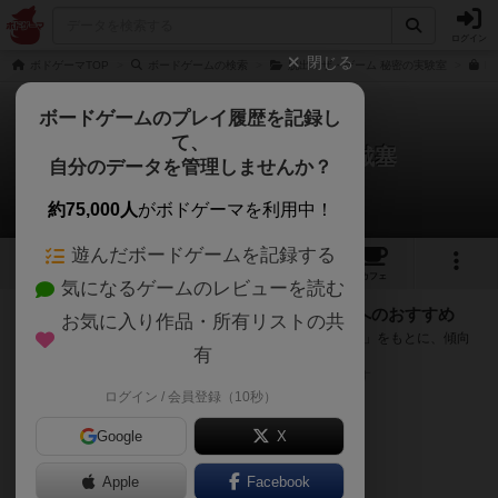
ログイン
閉じる
ボドゲーマTOP
ボードゲームの検索
脱出：ザ・ゲーム 秘密の実験室
E
ボードゲームのプレイ履歴を記録し
て、
脱出：ザ・ゲーム 禁断の城塞
自分のデータを管理しませんか？
次のおすすめボードゲーム
約75,000人
がボドゲーマを利用中！
遊んだボードゲームを記録する
1
2
13
トップ
画像
動画
レビュー
カフェ
気になるゲームのレビューを読む
『脱出：ザ・ゲーム 禁断の城塞』が好きな方へのおすすめ
お気に入り作品・所有リストの共
このゲームのトップページで投票された「プレイ感の評価」をもとに、傾向
有
が近いボードゲームをランキング形式で紹介します。
※リストには一定の投票数がある作品のみを表示しています
ログイン / 会員登録（10秒）
Google
X
Apple
Facebook