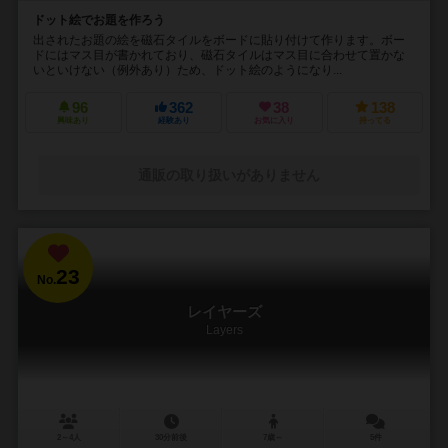
ドット絵でお題を作ろう
出されたお題の絵を磁石タイルをボードに貼り付けて作ります。ボー
ドにはマス目が書かれており、磁石タイルはマス目に合わせて置かな
いといけない（例外あり）ため、ドット絵のようになり...
96
362
38
138
興味あり
経験あり
お気に入り
持ってる
通販の取り扱いがありません
23
No.
レイヤーズ
Layers
2～4人
30分前後
7歳～
5件