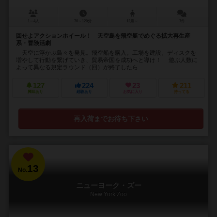
1～4人
70～120分
12歳～
7件
回せよアクションホイール！ 天空島を飛空艇でめぐる拡大再生産
系・冒険活劇
天空に浮かぶ島々を発見。飛空船を購入。工場を建設。ディスクを
増やして行動を繋げていき、貿易帝国を成功へと導け！ 遊ぶ人数に
よって異なる規定ラウンド（回）が終了したら...
127
224
23
211
興味あり
経験あり
お気に入り
持ってる
再入荷までお待ち下さい
13
No.
ニューヨーク・ズー
New York Zoo