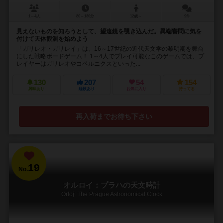
1～4人
80～130分
12歳～
9件
見えないものを知ろうとして、望遠鏡を覗き込んだ。異端審問に気を
付けて天体観測を始めよう
「ガリレオ・ガリレイ」は、16～17世紀の近代天文学の黎明期を舞台
にした戦略ボードゲーム！ 1～4人でプレイ可能なこのゲームでは、プ
レイヤーはガリレオやコペルニクスといった...
130
207
54
154
興味あり
経験あり
お気に入り
持ってる
再入荷までお待ち下さい
19
No.
オルロイ：プラハの天文時計
Orloj: The Prague Astronomical Clock