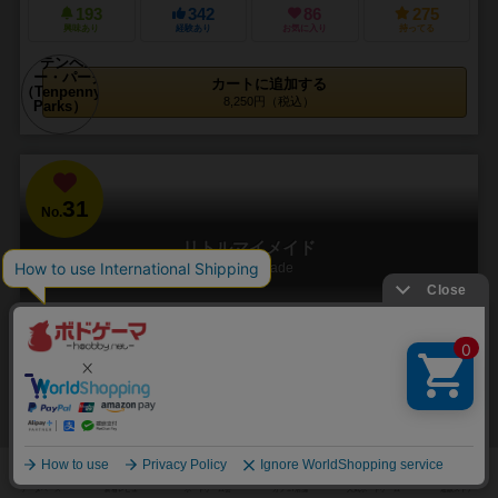
193
342
86
275
興味あり
経験あり
お気に入り
持ってる
カートに追加する
8,250円（税込）
31
No.
リトルマイメイド
Little My Made
2～4人
20～30分
10歳～
5件
少女メイドを育てるゲーム
少女メイドを育てる、ワーカープレースメント育成ゲームです。 最初
に好きなメイドを選び、その娘を６年間（６ラウンド）育てます。 仕
事を教えたり、いろいろな仕事を体験させたり...