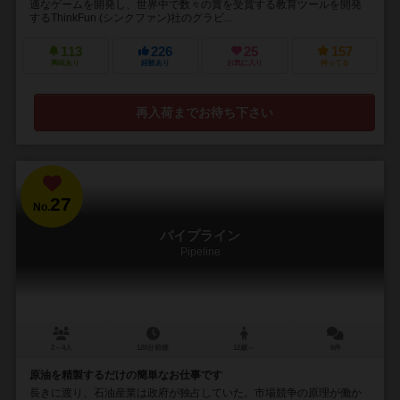
適なゲームを開発し、世界中で数々の賞を受賞する教育ツールを開発
するThinkFun (シンクファン)社のグラビ...
113
226
25
157
興味あり
経験あり
お気に入り
持ってる
再入荷までお待ち下さい
27
No.
パイプライン
Pipeline
2～4人
120分前後
12歳～
6件
原油を精製するだけの簡単なお仕事です
長きに渡り、石油産業は政府が独占していた。市場競争の原理が働か