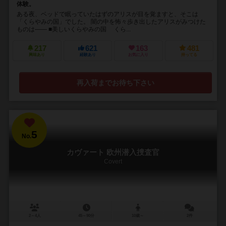
体験。
ある夜、ベッドで眠っていたはずのアリスが目を覚ますと、そこは
「くらやみの国」でした。 闇の中を怖々歩き出したアリスがみつけた
ものは―― ■美しいくらやみの国 くら...
217
621
163
481
興味あり
経験あり
お気に入り
持ってる
再入荷までお待ち下さい
5
No.
カヴァート 欧州潜入捜査官
Covert
2～4人
45～90分
10歳～
2件