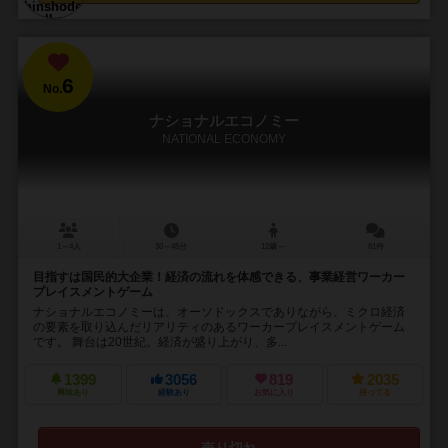
6
No.
ナショナルエコノミー
NATIONAL ECONOMY
1～4人
30～45分
12歳～
61件
目指すは国民的大企業！経済の流れを体感できる、事業経営ワーカー
プレイスメントゲーム
ナショナルエコノミーは、オーソドックスでありながら、ミクロ経済
の要素を取り込んだリアリティのあるワーカープレイスメントゲーム
です。 舞台は20世紀。経済が盛り上がり、多...
1399
3056
819
2035
興味あり
経験あり
お気に入り
持ってる