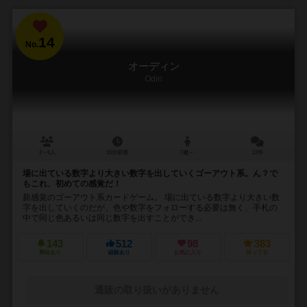
14
No.
オーディン
Odin
2～6人
15分前後
7歳～
12件
場に出ている数字より大きい数字を出していくゴーアウト系。ん？で
もこれ、初めての感覚だ！
新感覚のゴーアウト系カードゲーム。 場に出ている数字より大きい数
字を出していくのだが、色や数字をフォローする必要は無く、手札の
中で同じ色あるいは同じ数字を出すことができ...
143
512
98
383
興味あり
経験あり
お気に入り
持ってる
通販の取り扱いがありません