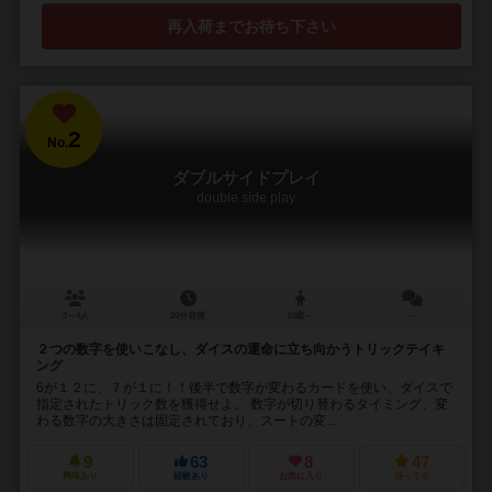
再入荷までお待ち下さい
2
No.
ダブルサイドプレイ
double side play
3～4人
20分前後
10歳～
－
２つの数字を使いこなし、ダイスの運命に立ち向かうトリックテイキ
ング
6が１２に、７が１に！！後半で数字が変わるカードを使い、ダイスで
指定されたトリック数を獲得せよ。 数字が切り替わるタイミング、変
わる数字の大きさは固定されており、スートの変...
9
63
8
47
興味あり
経験あり
お気に入り
持ってる