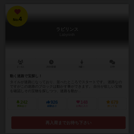
4
No.
ラビリンス
Labyrinth
2～4人
20分前後
8歳～
17件
動く迷路で宝探し！
タイルが迷路になっており、並べたところでスタートです。 迷路なの
ですがこの迷路のブロックは動かす事ができます。 自分が欲しい宝物
を確認しその宝物を探しつつ、迷路を動か...
242
926
148
679
興味あり
経験あり
お気に入り
持ってる
再入荷までお待ち下さい