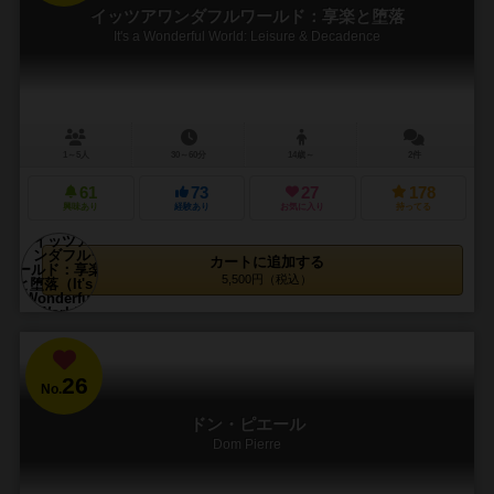
イッツアワンダフルワールド：享楽と堕落
It's a Wonderful World: Leisure & Decadence
1～5人
30～60分
14歳～
2件
61
73
27
178
興味あり
経験あり
お気に入り
持ってる
カートに追加する
5,500円（税込）
26
No.
ドン・ピエール
Dom Pierre