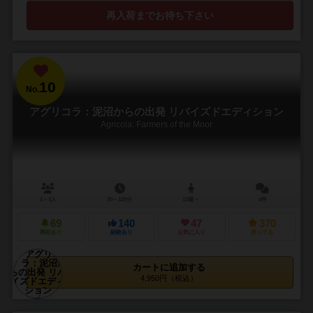
再入荷までお待ち下さい
10
No.
アグリコラ：泥沼からの出発 リバイズドエディション
Agricola: Farmers of the Moor
1～4人
30～120分
12歳～
4件
69
140
47
370
興味あり
経験あり
お気に入り
持ってる
カートに追加する
4,950円（税込）