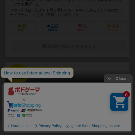
ーアウト系ゲーム
リヴォルヴは、誰よりも早く手札のカードを出し切ることを目指すカ
ードゲーム。 ４点以上獲得したら勝利です。
95
223
51
169
興味あり
経験あり
お気に入り
持ってる
通販の取り扱いがありません
32
No.
勝手にしやがれ
Katteni Shiyagare
2人用
5～10分
6歳～
2件