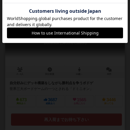
16
No.
ドミニオン：第二版
Dominion (Second Edition)
2～4人
30分前後
14歳～
49件
自分好みにデッキ構築をしながら勝利点を争うボドゲ
世界三大ボードゲームの一つとされる「ドミニオン」
673
3687
1565
3446
興味あり
経験あり
お気に入り
持ってる
再入荷までお待ち下さい