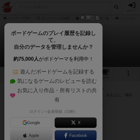
ログイン
閉じる
ボドゲーマTOP
ボードゲームの検索
ドミニオン：第二版
ドミニオン：
ボードゲームのプレイ履歴を記録し
て、
ドミニオン：陰謀
自分のデータを管理しませんか？
次のおすすめボードゲーム
約75,000人
がボドゲーマを利用中！
遊んだボードゲームを記録する
1
10
202
トップ
画像
動画
レビュー
カフェ
気になるゲームのレビューを読む
『ドミニオン：陰謀』が好きな方へのおすすめ
お気に入り作品・所有リストの共
このゲームのトップページで投票された「プレイ感の評価」をもとに、傾向
有
が近いボードゲームをランキング形式で紹介します。
※リストには一定の投票数がある作品のみを表示しています
ログイン / 会員登録（10秒）
Google
X
Apple
Facebook