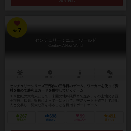
売り切れ
7
No.
センチュリー：ニューワールド
Century: A New World
2～4人
30～45分
8歳～
11件
センチュリーシリーズ三部作の三作目のゲーム。ワーカーを使って資
材を集めて勝利点カードを獲得していくゲーム
１６世紀の大商人として、未開の地を限界まで進み、その土地の資源
を狩猟、採掘、収穫によって手に入れて、交易ルートを確立して現地
人と交易し、莫大な富を得ることを目指すボードゲーム...
267
698
99
491
興味あり
経験あり
お気に入り
持ってる