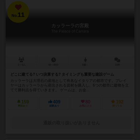
11
No.
カッラーラの宮殿
The Palace of Carrara
2～4人
60～80分
8歳～
10件
どこに建てる? いつ決算する? タイミングも重要な建設ゲーム
カッラーラは大理石の産地として有名なイタリアの都市です。プレイ
ヤーはカッラーラから産出される資材を購入し、6つの都市に建物を立
てて勝利点を得ていきます。 ゲームは、お金...
159
409
80
192
興味あり
経験あり
お気に入り
持ってる
通販の取り扱いがありません