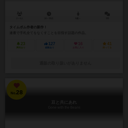
2～6人
10～30分
8歳～
3件
タイムボム作者の新作！
連番で手札全てをなくすことを目指す話題の作品。
23
127
16
41
興味あり
経験あり
お気に入り
持ってる
通販の取り扱いがありません
28
No.
豆と共にあれ
Gone with the Beans