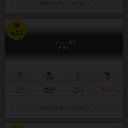
通販の取り扱いがありません
21
No.
アール・エコ
R-Eco
2～5人
20分前後
8歳～
2件
21
212
26
138
興味あり
経験あり
お気に入り
持ってる
通販の取り扱いがありません