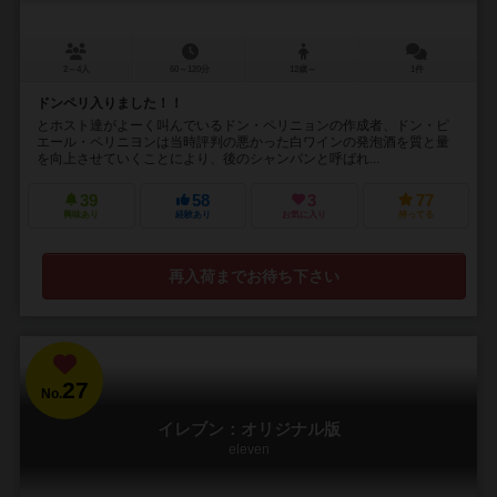
2～4人
60～120分
12歳～
1件
ドンペリ入りました！！
とホスト達がよーく叫んでいるドン・ペリニョンの作成者、ドン・ピ
エール・ペリニヨンは当時評判の悪かった白ワインの発泡酒を質と量
を向上させていくことにより、後のシャンパンと呼ばれ...
39
58
3
77
興味あり
経験あり
お気に入り
持ってる
再入荷までお待ち下さい
27
No.
イレブン：オリジナル版
eleven