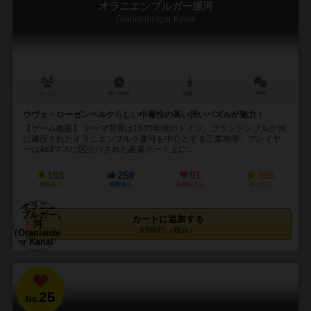
オラニエンブルガー運河
Oranienburger Kanal
1～2人
45～90分
12歳～
19件
ウヴェ・ローゼンベルクらしい中毒性の高い渋いパズルが魅力！
【ゲーム概要】 テーマ背景は1830年頃のドイツ、ブランデンブルク州
に建設されたオラニエンブルク運河を中心とする工業地帯。プレイヤ
ーは4x3マスに区分けされた産業ボード上に...
183
258
91
305
興味あり
経験あり
お気に入り
持ってる
カートに追加する
9,680円（税込）
25
No.