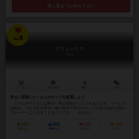
再入荷までお待ち下さい
9
No.
グリュックス
Glüx
2～4人
30～45分
8歳～
15件
明るい部屋にたくさんのチップを配置しよう
ゲームボード上には明るい色の部分がいくつかあります。ゲームの
目的は、それぞれの明るい色の部分で自分のチップの目の合計が他の
プレーヤーより大きくすることです。 自分の...
192
886
150
340
興味あり
経験あり
お気に入り
持ってる