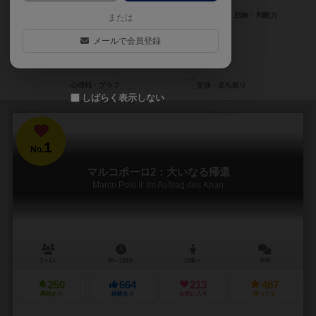
または
メールで会員登録
しばらく表示しない
1
No.
マルコポーロ2：大いなる帰還
Marco Polo II: Im Auftrag des Khan
2～4人
60～120分
12歳～
16件
250
664
213
467
興味あり
経験あり
お気に入り
持ってる