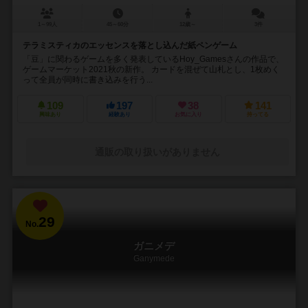
1～99人
45～60分
12歳～
3件
テラミスティカのエッセンスを落とし込んだ紙ペンゲーム
「豆」に関わるゲームを多く発表しているHoy_Gamesさんの作品で、
ゲームマーケット2021秋の新作。 カードを混ぜて山札とし、1枚めく
って全員が同時に書き込みを行う...
109
197
38
141
興味あり
経験あり
お気に入り
持ってる
通販の取り扱いがありません
29
No.
ガニメデ
Ganymede