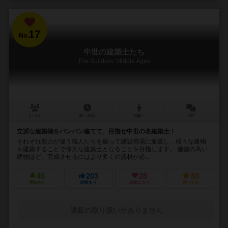
17
No.
中世の建築士たち
The Builders: Middle Ages
2～4人
30～40分
10歳～
4件
立派な建築物をバンバン建てて、目指せ中世の名建築士！
それぞれ能力が違う職人たちを雇って建設現場に派遣し、様々な建物
を建築することで偉大な建築士となることを目指します。 価値の高い
建物ほど、完成させるにはより多くの資材が必...
45
203
28
83
興味あり
経験あり
お気に入り
持ってる
通販の取り扱いがありません