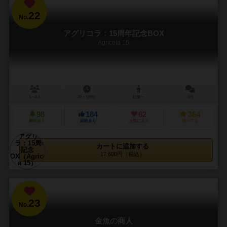
22
No.
アグリコラ：15周年記念BOX
Agricola 15
1～4人
30～120分
12歳～
6件
98
184
62
364
興味あり
経験あり
お気に入り
持ってる
カートに追加する
17,600円（税込）
23
No.
金魚の商人