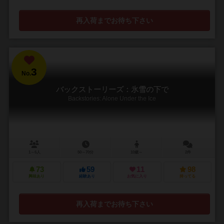
再入荷までお待ち下さい
3
No.
バックストーリーズ：氷雪の下で
Backstories: Alone Under the Ice
1～6人
50～70分
10歳～
2件
73
59
11
98
興味あり
経験あり
お気に入り
持ってる
再入荷までお待ち下さい