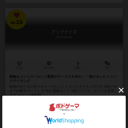
15
No.
アニマナイズ
Animanize
3～4人
30～45分
10歳～
6件
動物をコントロールして最高のサーカスを作れ！ 一捻りきいたトリッ
クテイキング
動物のサーカス作りをテーマとした トリックテイキングです 4色1〜9
までの数字カードと 2〜8の 動物カード 2枚のライオンカードを使用し
ます ラウンド開始時...
56
235
50
143
興味あり
経験あり
お気に入り
持ってる
再入荷までお待ち下さい