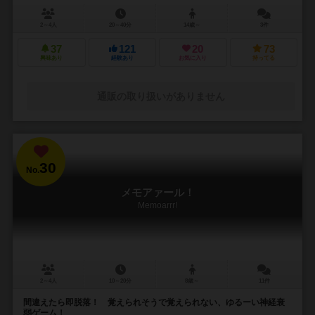
2～4人
20～40分
14歳～
3件
37
121
20
73
興味あり
経験あり
お気に入り
持ってる
通販の取り扱いがありません
30
No.
メモアァール！
Memoarrr!
2～4人
10～20分
8歳～
11件
間違えたら即脱落！ 覚えられそうで覚えられない、ゆるーい神経衰
弱ゲーム！