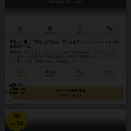
Marchant of Goldfish
2～6人
20分前後
8歳～
6件
手札と市場で「両替」が可能な、手札を自分でコントロールできる大
富豪系ゲーム
手札をいち早くなくしていくのが目的の大富豪系ゲームです。 しか
し、普通の大富豪だと手札を配られた時点で強弱はハッキリしてしま
います。 この「金魚の商人」の特徴として、プレ...
33
124
16
109
興味あり
経験あり
お気に入り
持ってる
カートに追加する
1,980円（税込）
24
No.