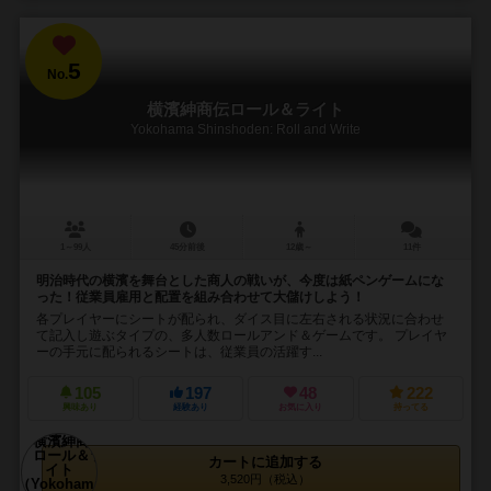
5
No.
横濱紳商伝ロール＆ライト
Yokohama Shinshoden: Roll and Write
1～99人
45分前後
12歳～
11件
明治時代の横濱を舞台とした商人の戦いが、今度は紙ペンゲームにな
った！従業員雇用と配置を組み合わせて大儲けしよう！
各プレイヤーにシートが配られ、ダイス目に左右される状況に合わせ
て記入し遊ぶタイプの、多人数ロールアンド＆ゲームです。 プレイヤ
ーの手元に配られるシートは、従業員の活躍す...
105
197
48
222
興味あり
経験あり
お気に入り
持ってる
カートに追加する
3,520円（税込）