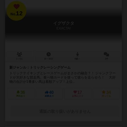
12
No.
イグザクタ
EXACTA!
1～5人
15～30分
8歳～
2件
新ジャンル：トリックレーシングゲーム
トリックテイキングとレースゲームがまさかの融合？！ ジャンクフー
ドが大好きな競走馬。食べ物カードを使って彼らを走らせろ！ 大好
物の合計が1番多い馬は着順アップ！上位...
36
40
17
34
興味あり
経験あり
お気に入り
持ってる
通販の取り扱いがありません