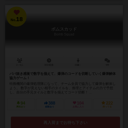
18
No.
ボムスカッド
Bomb Squad
2～5人
30分前後
10歳～
9件
ババ抜き感覚で数字を揃えて、爆弾のコードを切断していく爆弾解体
協力ゲーム！
特務機関の爆弾処理隊になって、チーム全員で協力して爆弾を解体し
よう。 数字が見えない相手のタイルを、推理とアイテムの力で予想
し、自分の手元タイルと数字を揃えてコード切断！ ...
94
388
104
222
興味あり
経験あり
お気に入り
持ってる
再入荷までお待ち下さい