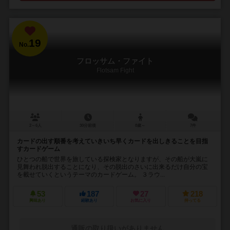
19
No.
フロッサム・ファイト
Flotsam Fight
2～6人
30分前後
8歳～
7件
カードの出す順番を考えていきいち早くカードを出しきることを目指
すカードゲーム
ひとつの船で世界を旅している探検家となりますが、その船が大嵐に
見舞われ脱出することになり、その脱出のさいに出来るだけ自分の宝
を載せていくというテーマのカードゲーム。 ３ラウ...
53
187
27
218
興味あり
経験あり
お気に入り
持ってる
通販の取り扱いがありません