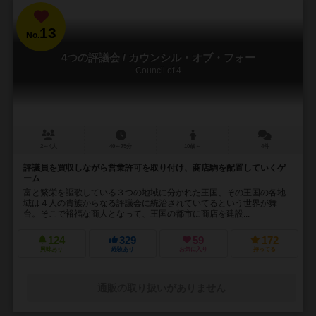
13
No.
4つの評議会 / カウンシル・オブ・フォー
Council of 4
2～4人
40～75分
10歳～
4件
評議員を買収しながら営業許可を取り付け、商店駒を配置していくゲ
ーム
富と繁栄を謳歌している３つの地域に分かれた王国、その王国の各地
域は４人の貴族からなる評議会に統治されていてるという世界が舞
台。そこで裕福な商人となって、王国の都市に商店を建設...
124
329
59
172
興味あり
経験あり
お気に入り
持ってる
通販の取り扱いがありません