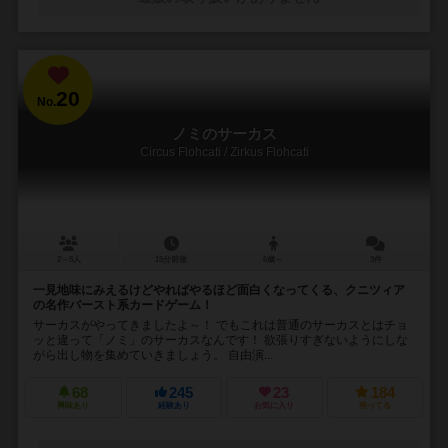
20
No.
ノミのサーカス
Circus Flohcati / Zirkus Flohcati
2～5人
15分前後
6歳～
3件
一見地味にみえるけどやればやるほど面白くなってくる、クニツィア
の名作バースト系カードゲーム！
サーカスがやってきましたよ～！ でもこれは普通のサーカスとはチョ
ッと違って「ノミ」のサーカスなんです！ 欲張りすぎないようにしな
がら出し物を集めていきましょう。 自由演...
68
245
23
184
興味あり
経験あり
お気に入り
持ってる