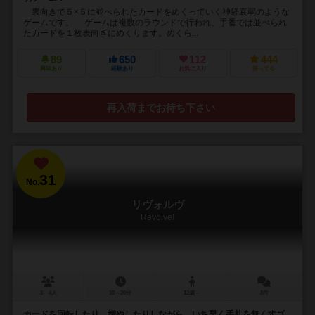
裏向きで５×５に並べられたカードをめくっていく神経衰弱のような
ゲームです。 ゲームは複数のラウンドで行われ、手番では並べられ
たカードを１枚表向きにめくります。めくら...
89
650
112
444
興味あり
経験あり
お気に入り
持ってる
再入荷までお待ち下さい
31
No.
リヴォルヴ
Revolve!
3～4人
10～20分
12歳～
8件
カードを回転したり、増やしたりしながら、いち早く手札を無くすゴ