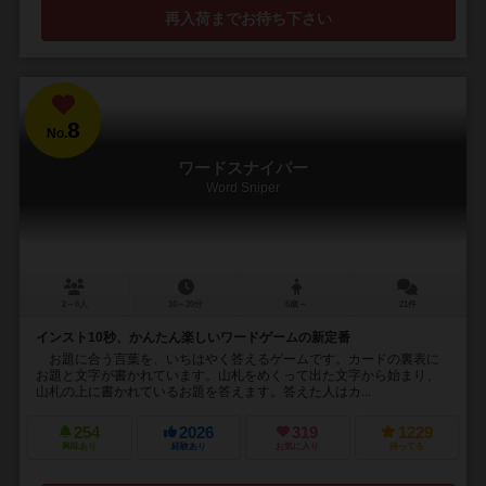
再入荷までお待ち下さい
8
No.
ワードスナイパー
Word Sniper
2～6人
10～20分
6歳～
21件
インスト10秒、かんたん楽しいワードゲームの新定番
お題に合う言葉を、いちはやく答えるゲームです。カードの裏表に
お題と文字が書かれています。山札をめくって出た文字から始まり、
山札の上に書かれているお題を答えます。答えた人はカ...
254
2026
319
1229
興味あり
経験あり
お気に入り
持ってる