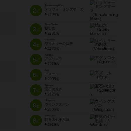
Terraforming Mars
2
テラフォーミングマーズ
位
2394名
Stone Garden
3
枯山水
位
2281名
Viticulture
4
ワイナリーの四季
位
2272名
Agricola
5
アグリコラ
位
2119名
Azul
6
アズール
位
2035名
Splendor
7
宝石の煌き
位
2028名
Wingspan
8
ウイングスパン
位
2006名
7 Wonders
9
世界の七不思議
位
1919名