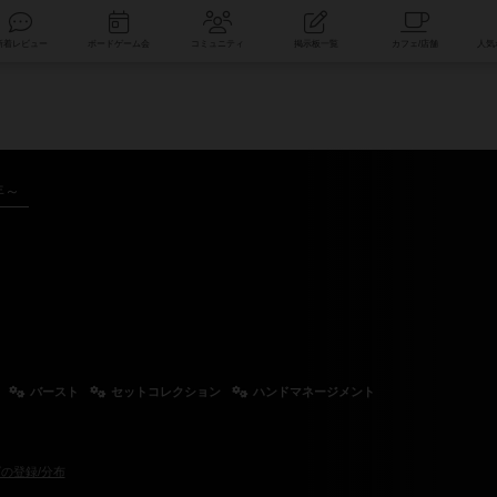
索
新着レビュー
ボードゲーム会
コミュニティ
掲示板一覧
年～
バースト
セットコレクション
ハンドマネージメント
の登録/分布