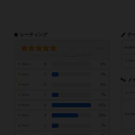
レーティング
テ
政治経済
レーティングを行うには
ログイン
が必要です
その他の
0
0%
10点の人
1
7%
9点の人
メ
0
0%
8点の人
プレイヤ
1
7%
7点の人
6
43%
6点の人
得点や資
4
29%
5点の人
1
7%
4点の人