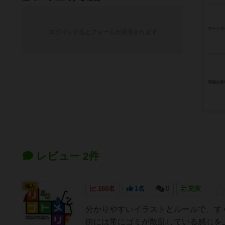
アートワ
ログインするとフォームが表示されます
関連企業
レビュー 2件
仙人
160名
1名
0
充実
分かりやすいイラストとルールで、す
街には常にゴミが散乱している感じを