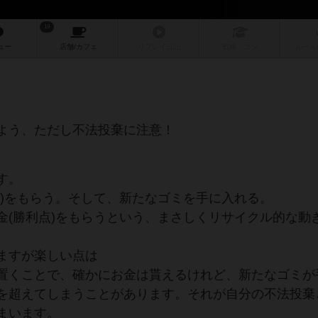
19
ュー
店舗/
カフェ
リプレイ
日記
戦略
・コツ
ルール
よう、ただし不法投棄に注意！
す。
点)をもらう。そして、新たなゴミを手に入れる。
金(勝利点)をもらうという、まさしくリサイクル的な動
ますが楽しい点は
置くことで、確かにお金は貰えるけれど、新たなゴミが
を超えてしまうことがあります。それが自分の不法投棄
まいます。