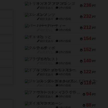
トリオンフ ア マレンゴ
236
PT
紹介文あり
1件の投稿
エレメンツ
232
PT
紹介文あり
4件の投稿
バー！パーティー
212
PT
紹介文なし
1件の投稿
ギョッと
154
PT
紹介文あり
1件の投稿
クルティボ
152
PT
紹介文なし
1件の投稿
ブラヴェスト
140
PT
紹介文なし
1件の投稿
ドブル：ポケットモンスター
122
PT
紹介文あり
4件の投稿
ジャンヌ・ダルク-オルレアン ドロー＆ライト
118
PT
紹介文なし
5件の投稿
ファースト・イン・フライト
94
PT
紹介文あり
3件の投稿
ダイススローン
88
PT
紹介文なし
1件の投稿