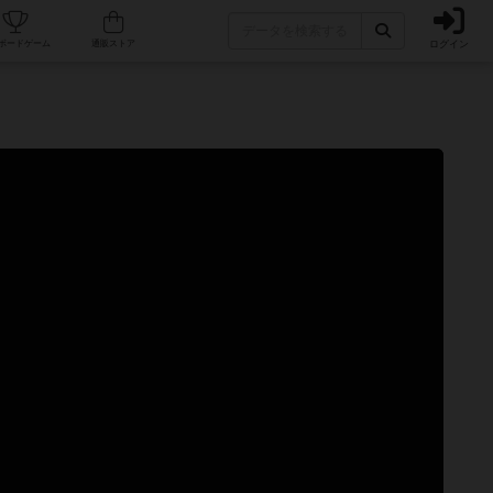
ログイン
カフェ/店舗
人気ボードゲーム
通販ストア