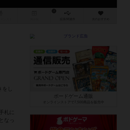
2
/インスト
掲示板
拡張/関連
作
次のおすすめ
きをし
ボードゲーム通販
オンラインストアで7,500商品を販売中
手札に
となっ