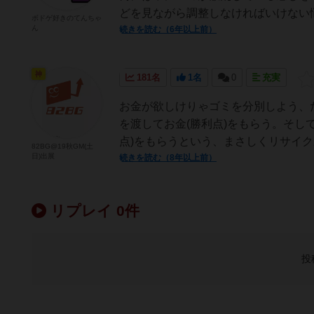
どを見ながら調整しなければいけない悩
ボドゲ好きのてんちゃ
ん
続きを読む（6年以上前）
神
181名
1名
0
充実
お金が欲しけりゃゴミを分別しよう、
を渡してお金(勝利点)をもらう。そし
点)をもらうという、まさしくリサイク
82BG@19秋GM(土
日)出展
続きを読む（8年以上前）
リプレイ 0件
投