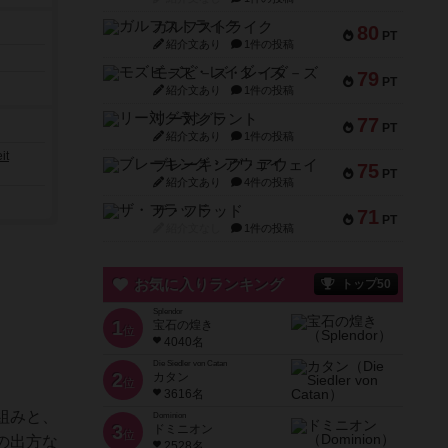
ガルフストライク
80
PT
紹介文あり
1件の投稿
モズビ－ズ・レイダ－ズ
79
PT
紹介文あり
1件の投稿
リー対グラント
77
PT
紹介文あり
1件の投稿
it
ブレーキング・アウェイ
75
PT
紹介文あり
4件の投稿
ザ・フラッド
71
PT
紹介文なし
1件の投稿
お気に入りランキング
トップ50
Splendor
1
宝石の煌き
位
4040名
Die Siedler von Catan
2
カタン
位
3616名
組みと、
Dominion
3
ドミニオン
位
の出方な
2528名