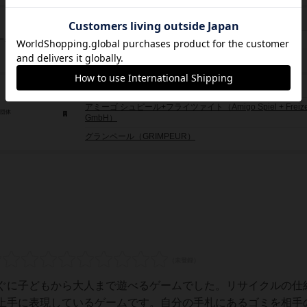
クレメンス・フランツ（Klemens Franz）
ペーター・シュヴァ・ガボール（Péter Szábo Gabór）
ーク
川崎 晋（Susumu Kawasaki）
999ゲームズ（999 Games）
アミーゴ シュピール+フライツァイト（Amigo Spiel + Freize
/団体
GmbH）
グランペール（GRIMPEUR）
ぐに子どもから大人まで遊べるゲームでした。リサイクルの仕
上手に表現しているゲームです。自分の手札にあるゴミを相手