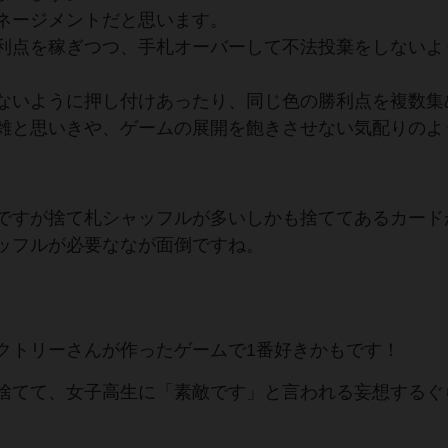
ネージメントだと思います。
利点を稼ぎつつ、手札オーバーして不法投棄をしないよ
ないように押し付けあったり、同じ色の勝利点を複数集
雑と思いきや、ゲームの展開を飽きさせない気配りのよ
ですが捨て札シャッフルが多いしかも捨ててあるカード
ッフルが必要ななが面倒ですね。
クトリーさんが作ったゲームで1番好きかもです！
捨てて、女子高生に「素敵です」と言われる妄想するぐ