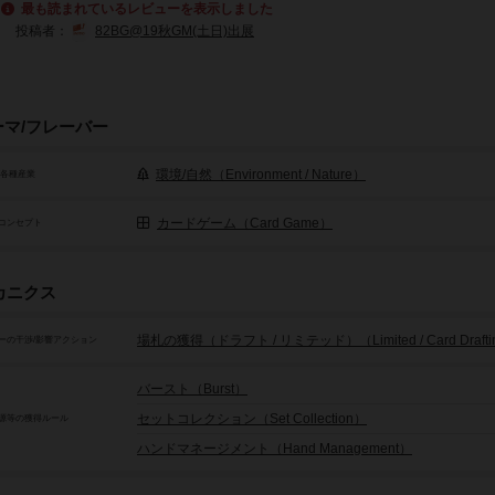
最も読まれているレビューを表示しました
投稿者：
82BG@19秋GM(土日)出展
ーマ/フレーバー
環境/自然（Environment / Nature）
/各種産業
カードゲーム（Card Game）
コンセプト
カニクス
場札の獲得（ドラフト / リミテッド）（Limited / Card Drafti
ーの干渉/影響アクション
バースト（Burst）
セットコレクション（Set Collection）
源等の獲得ルール
ハンドマネージメント（Hand Management）