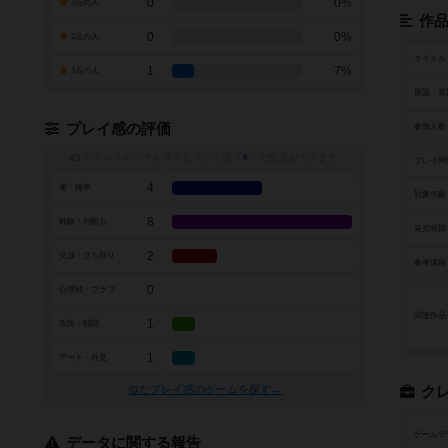
0
0%
3点の人
作
0
0%
2点の人
タイトル
1
7%
1点の人
原題・英
プレイ感の評価
参加人数
トグルスイッチを押すとプレイ感（
※
）の投票ができます
プレイ時
4
運・確率
対象年齢
8
戦略・判断力
発売時期
2
交渉・立ち回り
参考価格
0
心理戦・ブラフ
関連作品
1
攻防・戦闘
1
アート・外見
似たプレイ感のゲームを探す→
ク
ゲームデ
データに関する報告