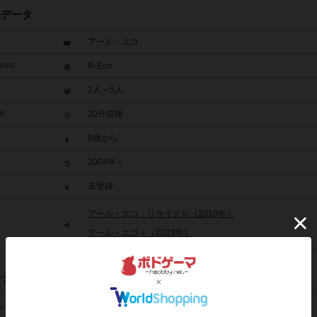
品データ
アール・エコ
R-Eco
題表記
2人～5人
20分前後
間
8歳から
2004年～
未登録
アール・エコ：リサイクル（2010年）
アール・エコ＋（2023年）
レジット
川崎 晋（Susumu Kawasaki）
ザイン