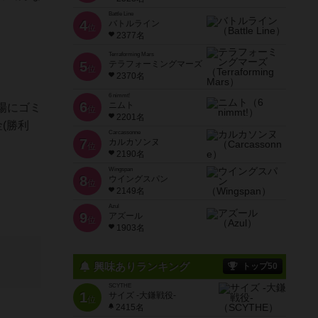
Battle Line
4
バトルライン
位
2377名
Terraforming Mars
5
テラフォーミングマーズ
位
2370名
6 nimmt!
6
ニムト
場にゴミ
位
2201名
(勝利
Carcassonne
7
カルカソンヌ
位
2190名
Wingspan
8
ウイングスパン
位
2149名
Azul
9
アズール
位
1903名
興味ありランキング
トップ50
SCYTHE
1
サイズ -大鎌戦役-
位
2415名