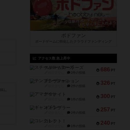
ボドファン
ボードゲームに特化したクラウドファンディング
アクセス数 急上昇中
スチームローラーズ
686
PT
紹介文なし
2件の投稿
テンプテーション
326
PT
紹介文なし
2件の投稿
ng）
アマナイト
300
PT
紹介文なし
1件の投稿
ギャンブラー
257
PT
紹介文なし
2件の投稿
コレクト！
240
PT
紹介文なし
1件の投稿