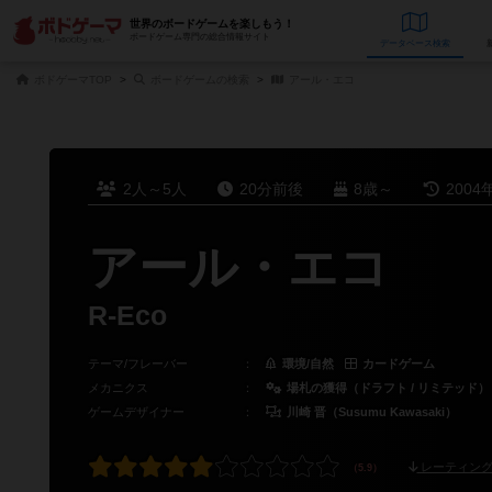
世界のボードゲームを楽しもう！
ボードゲーム専門の総合情報サイト
データベース
検
ボドゲーマTOP
ボードゲームの検索
アール・エコ
2人～5人
20分前後
8歳～
2004
アール・エコ
R-Eco
テーマ/フレーバー
：
環境/自然
カードゲーム
メカニクス
：
場札の獲得（ドラフト / リミテッド）
ゲームデザイナー
：
川崎 晋（Susumu Kawasaki）
レーティング