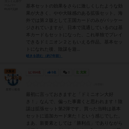
ヨシくん@ゲ
ームバー
基本セットの効果をさらに激しくしたような効
RUST元帥
果が大きく、やや大味感のある拡張セット。海
外では第２版として王国カードのみがパッケー
ジされていますが、日本で流通しているのは基
本カードもセットになった、これ単独でプレイ
できるドミニオン２ともいえる作品。基本セッ
トになれた後、陰謀を遊...
続きを読む（約7年前）
大賢者
654名
0名
0
充実
星野☆船長
最初に言っておきますと「ドミニオン大好
き！」なんで、偏った事書くと思われます！陰
謀は拡張セット第2弾です。買った当時は基本
セットに追加カード来た！という感じでした。
まあ、新要素としては「勝利点」でありながら