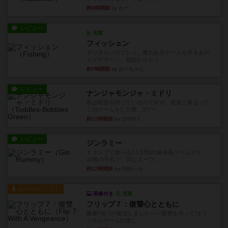
約6時間前
by わー
レビュー
充実
フィッシェン
デジタルソロプレイ。毒のあるゲームを作るあの
人がデザイン。箱絵からもう...
約7時間前
by おーちゃん
レビュー
ナンジャモンジャ・ミドリ
私は吃音を持っているのですが、友達と集まって
このゲームをした際、3ゲー...
約11時間前
by 155973
レビュー
ジンラミー
トランプで遊べる2人対戦の麻雀風ゲームです。
10枚の手札で、同じスーツ...
約12時間前
by OSAっち
ルール/インスト
画像付き
充実
フリップ７：復讐心とともに
概要Flip 7が復活しました――復讐を伴って!オリ
ジナルゲームの楽し...