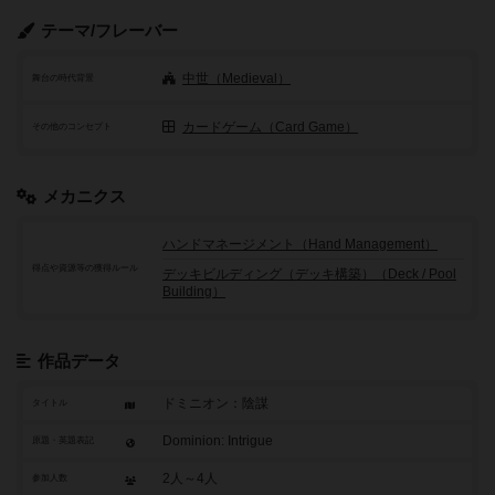
テーマ/フレーバー
中世（Medieval）
舞台の時代背景
カードゲーム（Card Game）
その他のコンセプト
メカニクス
ハンドマネージメント（Hand Management）
得点や資源等の獲得ルール
デッキビルディング（デッキ構築）（Deck / Pool
Building）
作品データ
ドミニオン：陰謀
タイトル
Dominion: Intrigue
原題・英題表記
2人～4人
参加人数