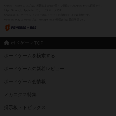
※Apple、Apple のロゴ は、米国および他の国々で登録されたApple Inc.の商標です。
※App Store は、Apple Inc.のサービスマークです。
※Android は、グーグル インコーポレイテッドの商標または登録商標です。
※Google Play とそのロゴは、Google Inc.の商標または登録商標です。
ボドゲーマTOP
ボードゲームを検索する
ボードゲームの新着レビュー
ボードゲーム会情報
メカニクス特集
掲示板・トピックス