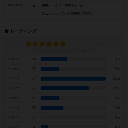
999ゲームズ（999 Games）
関連企業/団体
ホビージャパン（Hobby Japan）
レーティング
レーティングを行うには
ログイン
が必要です
14
13%
10点の人
10
9%
9点の人
34
31%
8点の人
25
23%
7点の人
10
9%
6点の人
12
11%
5点の人
0
0%
4点の人
4
4%
3点の人