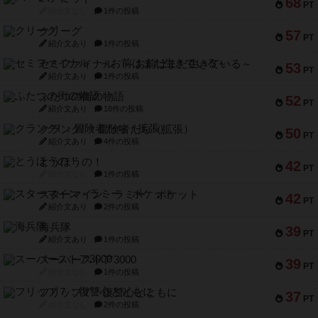
68
PT
紹介文なし
1件の投稿
クリーグ
57
PT
紹介文あり
1件の投稿
セミファイナル ～お前はまだ生きている～
53
PT
紹介文あり
1件の投稿
ふたつの街の物語
52
PT
紹介文あり
18件の投稿
クランク! ：冒険者たち（拡張）
50
PT
紹介文あり
4件の投稿
とうほうの！
42
PT
紹介文なし
1件の投稿
スターマイン・ラミー ポケット
42
PT
紹介文あり
2件の投稿
海兵隊
39
PT
紹介文あり
1件の投稿
スーパーストア3000
39
PT
紹介文なし
1件の投稿
フリップ７：復讐心とともに
37
PT
紹介文なし
2件の投稿