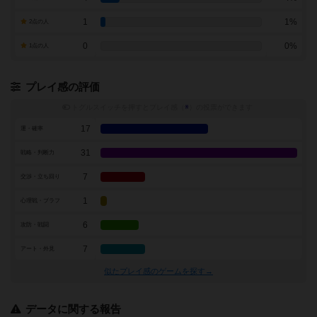
1
1%
2点の人
0
0%
1点の人
プレイ感の評価
トグルスイッチを押すとプレイ感（
※
）の投票ができます
17
運・確率
31
戦略・判断力
7
交渉・立ち回り
1
心理戦・ブラフ
6
攻防・戦闘
7
アート・外見
似たプレイ感のゲームを探す→
データに関する報告