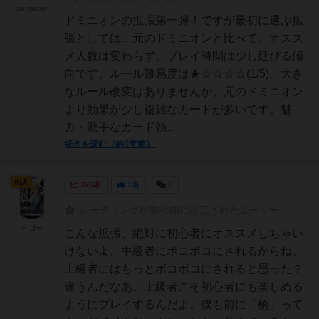
anemone
ドミニオンの拡張第一弾！ですが最初に選ぶ拡
張としては…元のドミニオンと比べて、オスス
メ人数は変わらず、プレイ時間は少し延びる傾
向です。ルール難易度は★☆☆☆☆(1/5)、大き
なルール改変はありませんが、元のドミニオン
より効果が少し複雑なカードが多いです。魅
力・派手なカード効...
続きを読む（約4年前）
仙人
376名
1名
0
レーティングが非公開に設定されたユーザー
sh_jsa
こんな拡張、絶対に初心者にオススメしちゃい
けないよ。中級者にボコボコにされるからね。
上級者にはもっとボコボコにされると思った？
違うんだなあ。上級者こそ初心者にも楽しめる
ようにプレイするんだよ。僕も前に「橋」って