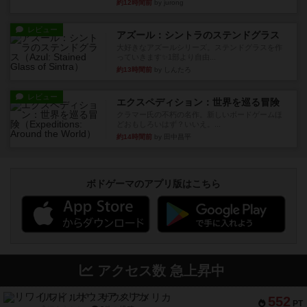
約12時間前
by jurong
レビュー
アズール：シントラのステンドグラス
大好きなアズールシリーズ。ステンドグラスを作
っていきます✨1部より自由...
約13時間前
by しんたろ
レビュー
エクスペディション：世界を巡る冒険
クラマー氏の不朽の名作。新しいボードゲームほ
どおもしろいはず？いいえ。...
約14時間前
by 田中昌平
ボドゲーマのアプリ版はこちら
アクセス数 急上昇中
リワイルド：サウスアメリカ
552
PT