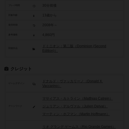
30分前後
プレイ時間
13歳から
対象年齢
2008年～
発売時期
4,860円
参考価格
ドミニオン：第二版（Dominion (Second
関連作品
Edition)）
クレジット
ドナルド・ヴァッカリーノ（Donald X.
ゲームデザイン
Vaccarino）
マサイアス・カトライン（Matthias Catrein）
ジュリアン・デルヴァル（Julien Delval）
アートワーク
マーティン・ホフマン（Martin Hoffmann）
リオ グランデ ゲームス（Rio Grande Games）