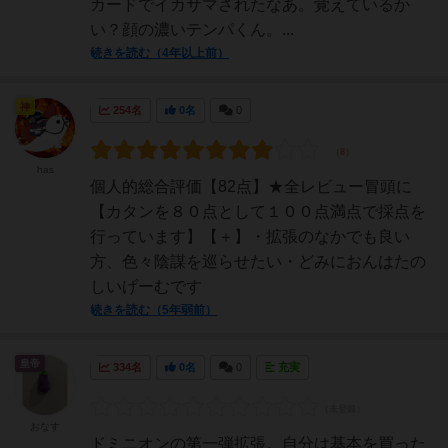
カードでイカサマされたなあ。覚えているか
い？顔の濃いテンパくん。...
続きを読む（4年以上前）
神
254名
0名
0
has
個人的総合評価【82点】★全レビュー冒頭に
【カタンを８０点として１００点満点で採点を
行っています】【＋】・拡張のなかでも良い
方、色々陰謀を巡らせたい・どみにおんはたの
しいげーむです
続きを読む（5年弱前）
皇帝
334名
0名
0
充実
おなす
ドミニオンの第一弾拡張。自分は基本を買った