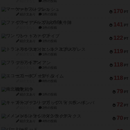
紹介文なし
2件の投稿
マーケットフレッシュ
170
PT
紹介文あり
1件の投稿
ファイアー・ブルズ / 火牛陣
141
PT
紹介文なし
1件の投稿
ワン・トゥ・ファイブ
122
PT
紹介文あり
1件の投稿
トランスオリエント・エクスプレス
119
PT
紹介文なし
1件の投稿
フラットアイアン
118
PT
紹介文なし
2件の投稿
エコーズ・オブ・タイム
118
PT
紹介文なし
8件の投稿
南北戦争
79
PT
紹介文あり
1件の投稿
キャプテン・フリップ：イスラ・ボンバ
72
PT
紹介文なし
2件の投稿
メメントオンラインタクティクス
70
PT
紹介文あり
4件の投稿
パーミッド