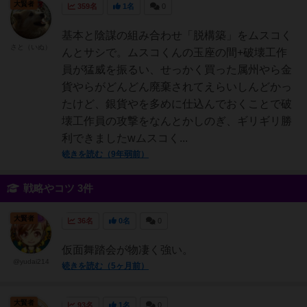
大賢者
359名
1名
0
基本と陰謀の組み合わせ「脱構築」をムスコく
さと（いぬ）
んとサシで。ムスコくんの玉座の間+破壊工作
員が猛威を振るい、せっかく買った属州やら金
貨やらがどんどん廃棄されてえらいしんどかっ
たけど、銀貨やを多めに仕込んでおくことで破
壊工作員の攻撃をなんとかしのぎ、ギリギリ勝
利できましたwムスコく...
続きを読む（9年弱前）
戦略やコツ 3件
大賢者
36名
0名
0
仮面舞踏会が物凄く強い。
@yudai214
続きを読む（5ヶ月前）
大賢者
93名
1名
0