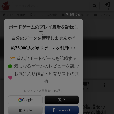
ログイン
閉じる
ボドゲーマTOP
ボードゲームの検索
ドミニオン：第二版
ドミニオン：
ボードゲームのプレイ履歴を記録し
て、
自分のデータを管理しませんか？
ドミニオン：陰謀
約75,000人
がボドゲーマを利用中！
Dominion: Intrigue
遊んだボードゲームを記録する
気になるゲームのレビューを読む
お気に入り作品・所有リストの共
有
1
10
202
トップ
画像
動画
レビュー
カフェ
ログイン / 会員登録（10秒）
Google
X
成長型カードゲーム、ドミニオンの拡張セッ
Apple
Facebook
ト第１弾！様々な陰謀を掻い潜りながら勝利