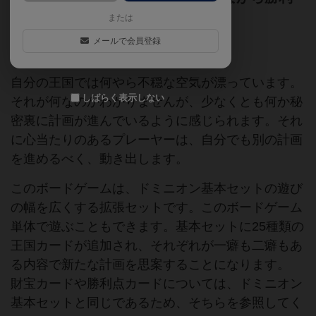
点を得よう！
または
メールで会員登録
アラカルトカードゲーム賞
独立拡張
自分の王国では何やら不穏な空気が漂っています。
しばらく表示しない
それが何なのかわかりませんが、少なくとも何か秘
密裏に計画が進んでいるように感じられます。それ
に心当たりのあるプレーヤーは、自分でも別の計画
を進めるべく、動き出します。
このボードゲームは、ドミニオン基本セットの遊び
の幅を広くする拡張セットです。このボードゲーム
単体で遊ぶこともできます。基本セットに25種類の
王国カードが追加され、それぞれが一癖も二癖もあ
る内容で新たな計画を思案することになります。
財宝カードや勝利点カードについては、ドミニオン
基本セットと同じであるため、そちらを参照してく