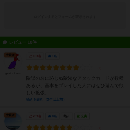
ログインするとフォームが表示されます
レビュー 10件
大賢者
163名
1名
gekidokinzo
陰謀の名に恥じぬ陰湿なアタックカードが数種
あるが、基本をプレイした人にはぜひ遊んで欲
しい拡張。
続きを読む（3年以上前）
大賢者
203名
0名
0
充実