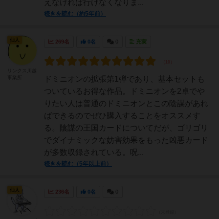
えなければ行けなくなりま...
続きを読む（約5年前）
仙人
269名
0名
0
充実
リンクス川越
事業所
ドミニオンの拡張第1弾であり、基本セットも
ついているお得な作品。ドミニオンを2卓でや
りたい人は普通のドミニオンとこの陰謀があれ
ばできるのでぜひ購入することをオススメす
る。陰謀の王国カードについてだが、ゴリゴリ
でダイナミックな妨害効果をもった凶悪カード
が多数収録されている。呪...
続きを読む（5年以上前）
仙人
236名
0名
0