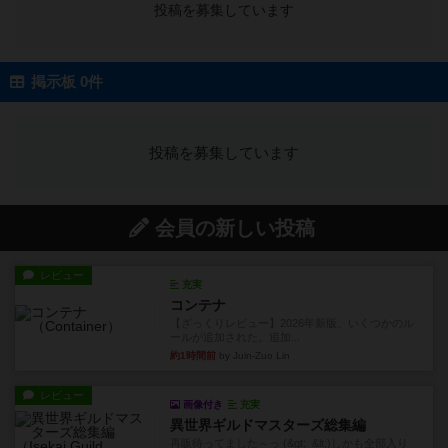
投稿を募集しています
掲示板 0件
投稿を募集しています
会員の新しい投稿
レビュー
充実
コンテナ
【ざっくりレビュー】2026年新版、いくつかのル
ールが追加された。追加...
約1時間前
by Juin-Zuo Lin
レビュー
画像付き
充実
異世界ギルドマスターズ総集編
再販待ってました～っ (&gt;_&lt;)しかも全部入り