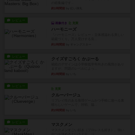
の総集編です...
約1時間前
by 紅い弾丸
レビュー
画像付き
充実
ハーモニーズ
『ハーモニーズ』レビュー：立体感溢れる美しい
箱庭づくり。万人受けする良...
約1時間前
by ギャングスター
レビュー
クイズすごろく かぶーる
箱絵のデザインは小学校低学年向きの風情があり
ますが、問題のレベルによっ...
約1時間前
by いち
レビュー
充実
クルーバージュ
リプレイ性のある推理ゲームかつ手軽に遊べる素
晴らしいゲームで、対戦、協...
約2時間前
by いち
レビュー
マスクメン
マスクメンすごい好き（プロレスも好き）。強い
やつを決めるというより、ジ...