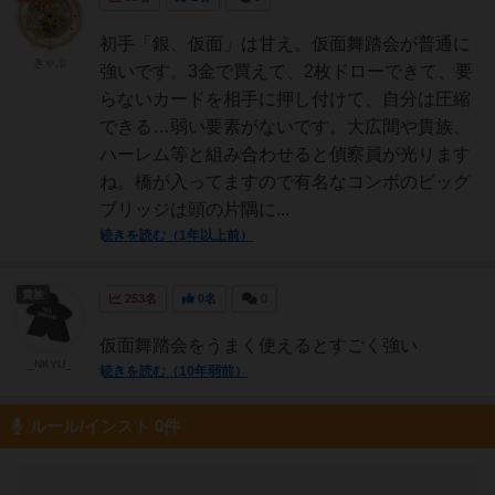
初手「銀、仮面」は甘え。仮面舞踏会が普通に
きゃぷ
強いです。3金で買えて、2枚ドローできて、要
らないカードを相手に押し付けて、自分は圧縮
できる…弱い要素がないです。大広間や貴族、
ハーレム等と組み合わせると偵察員が光ります
ね。橋が入ってますので有名なコンボのビッグ
ブリッジは頭の片隅に...
続きを読む（1年以上前）
貴族
253名
0名
0
仮面舞踏会をうまく使えるとすごく強い
_NKYU_
続きを読む（10年弱前）
ルール/インスト 0件