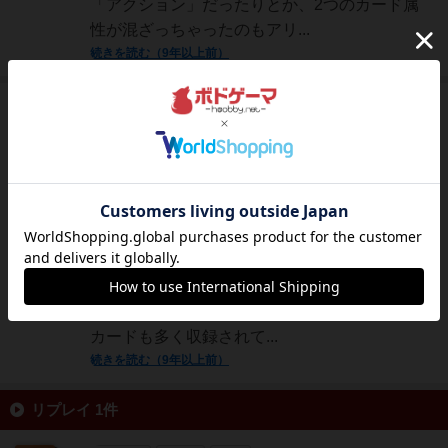
「アクション」だったりとか、2つのカード属
性が混ざっちゃったのもアリ...
続きを読む（9年以上前）
勇者
240名
0名
0
ishikawahaanpai
人気のデッキ構築ゲーム、ドミニオンの拡張版
です。この陰謀のセットは、相手の妨害をする
いやらしいアタックカード満載で、新しい要素
としては、勝利点とアクションカード、勝利点
と財宝カードが合わさったカードが登場してい
ます。全体的に泥仕合になりそうなアクション
カードも多く収録されて...
続きを読む（9年以上前）
リプレイ 1件