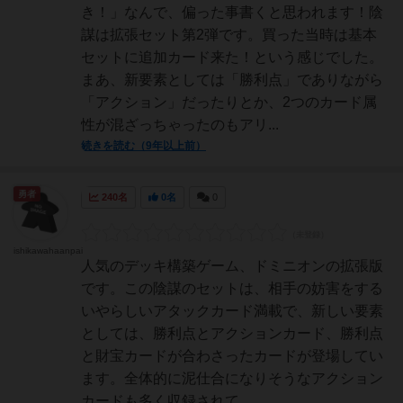
き！」なんで、偏った事書くと思われます！陰
謀は拡張セット第2弾です。買った当時は基本
セットに追加カード来た！という感じでした。
まあ、新要素としては「勝利点」でありながら
「アクション」だったりとか、2つのカード属
性が混ざっちゃったのもアリ...
続きを読む（9年以上前）
勇者
240名
0名
0
ishikawahaanpai
人気のデッキ構築ゲーム、ドミニオンの拡張版
です。この陰謀のセットは、相手の妨害をする
いやらしいアタックカード満載で、新しい要素
としては、勝利点とアクションカード、勝利点
と財宝カードが合わさったカードが登場してい
ます。全体的に泥仕合になりそうなアクション
カードも多く収録されて...