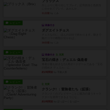
ブリックス
久しぶりに取り出してプレイ。記号担当と色担当
に分かれてプレイ。あかんか...
31分前
by くみ
レビュー
画像付き
ダグエイトチェス
チェスなのに、ほんの10分で終わります。動きで
敵のコマの種類が分かれば...
38分前
by くみ
レビュー
画像付き
充実
宝石の煌き：デュエル 偽造者
筆者が最も好きな2人用ボードゲームである『宝石
の煌めき デュエル』に、...
約2時間前
by 手動人形
レビュー
充実
クランク! ：冒険者たち（拡張）
クランク！のプレイヤーごとに能力の違うキャラ
クターを使用できるようにな...
約3時間前
by ぽっぽーくるっぽー