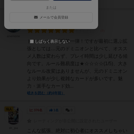
続きを読む（3年以上前）
または
メールで会員登録
大賢者
203名
0名
0
充実
anemone
ドミニオンの拡張第一弾！ですが最初に選ぶ拡
しばらく表示しない
張としては…元のドミニオンと比べて、オスス
メ人数は変わらず、プレイ時間は少し延びる傾
向です。ルール難易度は★☆☆☆☆(1/5)、大き
なルール改変はありませんが、元のドミニオン
より効果が少し複雑なカードが多いです。魅
力・派手なカード効...
続きを読む（約4年前）
仙人
376名
1名
0
レーティングが非公開に設定されたユーザー
sh_jsa
こんな拡張、絶対に初心者にオススメしちゃい