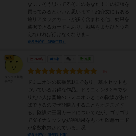
な……そう思ってるそこのあなた！この拡張を
買ってみるといいと思います！紹介文にもある
通りアタックカードが多く含まれる他、効果を
選択できるカードもあり、戦略をまたひとつ考
えなければ行けなくなりま...
続きを読む（約5年前）
仙人
269名
0名
0
充実
リンクス川越
事業所
ドミニオンの拡張第1弾であり、基本セットも
ついているお得な作品。ドミニオンを2卓でや
りたい人は普通のドミニオンとこの陰謀があれ
ばできるのでぜひ購入することをオススメす
る。陰謀の王国カードについてだが、ゴリゴリ
でダイナミックな妨害効果をもった凶悪カード
が多数収録されている。呪...
続きを読む（5年以上前）