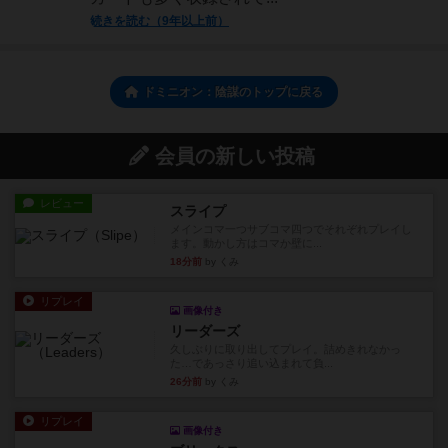
続きを読む（9年以上前）
ドミニオン：陰謀のトップに戻る
会員の新しい投稿
レビュー
スライプ
メインコマ一つサブコマ四つでそれぞれプレイし
ます。動かし方はコマか壁に...
18分前
by くみ
リプレイ
画像付き
リーダーズ
久しぶりに取り出してプレイ。詰めきれなかっ
た…であっさり追い込まれて負...
26分前
by くみ
リプレイ
画像付き