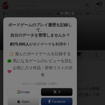
ログイン
閉じる
ボドゲーマTOP
ボードゲームの検索
ドミニオン：第二版
ドミニオン：
ボードゲームのプレイ履歴を記録し
て、
ドミニオン：陰謀
自分のデータを管理しませんか？
10件のレビュー
約75,000人
がボドゲーマを利用中！
遊んだボードゲームを記録する
1
10
202
トップ
画像
動画
レビュー
カフェ
気になるゲームのレビューを読む
お気に入り作品・所有リストの共
大賢者
163名
1名
有
ログイン / 会員登録（10秒）
gekidokinzo
陰謀の名に恥じぬ陰湿なアタックカードが数種
Google
X
あるが、基本をプレイした人にはぜひ遊んで欲
しい拡張。
Apple
Facebook