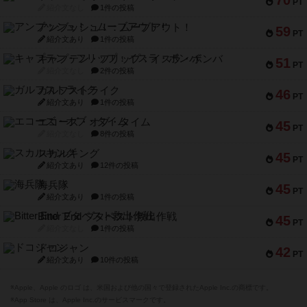
70
PT
紹介文なし
1件の投稿
アンブッシュ！：ムーブアウト！
59
PT
紹介文あり
1件の投稿
キャプテン・フリップ：イスラ・ボンバ
51
PT
紹介文なし
2件の投稿
ガルフストライク
46
PT
紹介文あり
1件の投稿
エコーズ・オブ・タイム
45
PT
紹介文なし
8件の投稿
スカルキング
45
PT
紹介文あり
12件の投稿
海兵隊
45
PT
紹介文あり
1件の投稿
Bitter End ブタペスト救出作戦
45
PT
紹介文なし
1件の投稿
ドコジャン
42
PT
紹介文あり
10件の投稿
※Apple、Apple のロゴ は、米国および他の国々で登録されたApple Inc.の商標です。
※App Store は、Apple Inc.のサービスマークです。