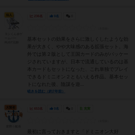
仙人
236名
0名
0
ヨシくん@ゲ
ームバー
基本セットの効果をさらに激しくしたような効
RUST元帥
果が大きく、やや大味感のある拡張セット。海
外では第２版として王国カードのみがパッケー
ジされていますが、日本で流通しているのは基
本カードもセットになった、これ単独でプレイ
できるドミニオン２ともいえる作品。基本セッ
トになれた後、陰謀を遊...
続きを読む（約7年前）
大賢者
653名
0名
0
充実
星野☆船長
最初に言っておきますと「ドミニオン大好