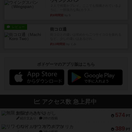
ウイングスパン
２人で何度かプレイ。ここでも指摘されているよ
うに、一部強力な鳥(カラス...
約8時間前
by S
レビュー
街コロ通
街コロとの違いは初めから二つサイコロを振れる
など、少しの違いはあるけれ...
約13時間前
by くみ
ボドゲーマのアプリ版はこちら
アクセス数 急上昇中
無限まちがいさがし
574
PT
紹介文あり
2件の投稿
リワイルド：サウスアメリカ
389
PT
紹介文なし
2件の投稿