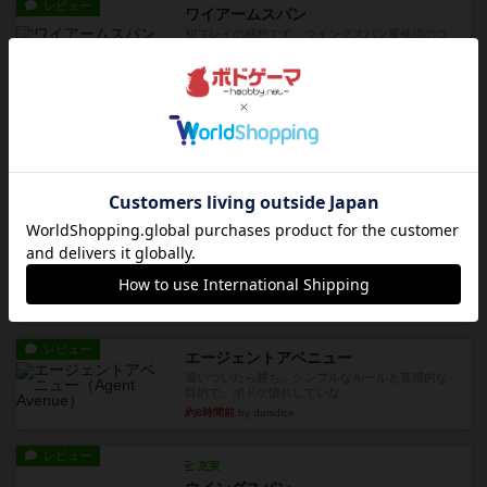
レビュー
ワイアームスパン
初プレイの感想です。ウイングスパン履修済のコ
メントとなります。ウイング...
約3時間前
by daisdice
レビュー
ふたつの街の物語
タイルを4×4で並べて街づくりします。ただし、
街は各プレイヤーの間にあ...
約7時間前
by ジェイとと
ルール/インスト
画像付き
ざりかに将棋
３種類の駒だけが登場する超シンプルな将棋系ゲ
ーム入門作品です♪(＾＾)...
約7時間前
by あんちっく
レビュー
エージェントアベニュー
追いついたら勝ち。シンプルなルールと直感的な
目的で、ボドゲ慣れしていな...
約8時間前
by daisdice
レビュー
充実