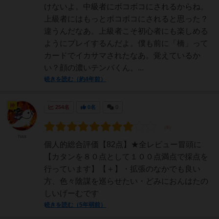
けないよ。中級者にボコボコにされるからね。
上級者にはもっとボコボコにされると思った？
違うんだなあ。上級者こそ初心者にも楽しめる
ようにプレイするんだよ。僕も前に「橋」って
カードでイカサマされたなあ。覚えているか
い？顔の濃いテンパくん。...
続きを読む（約4年前）
神
254名
0名
0
has
個人的総合評価【82点】★全レビュー冒頭に
【カタンを８０点として１００点満点で採点を
行っています】【＋】・拡張のなかでも良い
方、色々陰謀を巡らせたい・どみにおんはたの
しいげーむです
続きを読む（5年弱前）