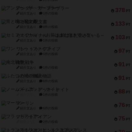
アンダー・ザ・テーブラー
378
PT
紹介文あり
1件の投稿
宵と暁の呪文書
133
PT
紹介文あり
8件の投稿
セミファイナル ～お前はまだ生きている～
103
PT
紹介文あり
1件の投稿
ワン・トゥ・ファイブ
97
PT
紹介文あり
1件の投稿
南北戦争
91
PT
紹介文あり
1件の投稿
ふたつの城の物語
91
PT
紹介文あり
6件の投稿
ノームズ・アット・ナイト
88
PT
紹介文なし
1件の投稿
マーリン
76
PT
紹介文あり
6件の投稿
フラットアイアン
75
PT
紹介文なし
2件の投稿
トランスオリエント・エクスプレス