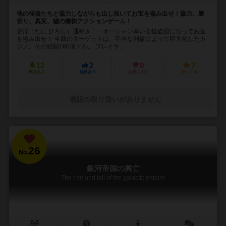
他の怪盗たちと協力しながらも出し抜いてお宝を盗み出せ！協力、裏
切り、真実、嘘の痛快アクションゲーム！
谷洋（たに ひろし）通称タニ・オーシャン率いる怪盗団になってお宝
を盗み出せ！ 今回のターゲットは、不当な利益によって巨大化したカ
ジノ。その総額160億ドル。 プレイヤ...
12
2
0
7
興味あり
経験あり
お気に入り
持ってる
通販の取り扱いがありません
26
No.
銀河帝国の興亡
The rise and fall of the galactic empire