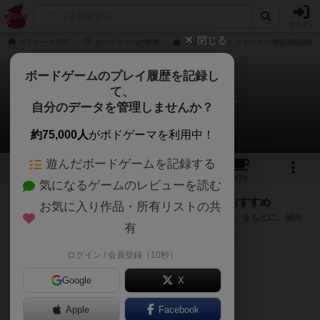
ログイン
閉じる
ボドゲーマTOP
ボードゲームの検索
クリプティッド スポットの通販/商品詳細
ボードゲームのプレイ履歴を記録し
て、
クリプティッド スポット
自分のデータを管理しませんか？
次のおすすめボードゲーム
約75,000人
がボドゲーマを利用中！
遊んだボードゲームを記録する
3
2
トップ
画像
動画
レビュー
カフェ
気になるゲームのレビューを読む
『クリプティッド スポット』が好きな方へのおすすめ
お気に入り作品・所有リストの共
このゲームのトップページで投票された「プレイ感の評価」をもとに、傾向
有
が近いボードゲームをランキング形式で紹介します。
※リストには一定の投票数がある作品のみを表示しています
ログイン / 会員登録（10秒）
Google
X
Apple
Facebook