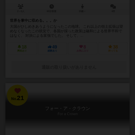
2～6人
60分前後
10歳～
4件
世界を掌中に収める。。。か
大国がひしめきあうようになったこの地球。 これ以上の領土拡張は望
めなくなったこの状況で、各国が採った政策は融和による世界平和で
はなく、 対決による富強でした。 そして、...
18
49
8
38
興味あり
経験あり
お気に入り
持ってる
通販の取り扱いがありません
21
No.
フォー・ア・クラウン
For a Crown