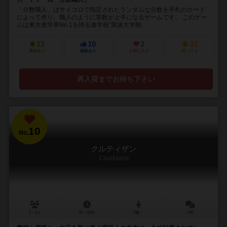
「分数職人」はサイコロで指定されたランダムな分数を手札のカード
によって作り、職人のように算数が上手になるゲームです。 このゲー
ムは東大進学率No.1を誇る進学校”筑波大学附...
11
10
3
21
興味あり
経験あり
お気に入り
持ってる
再入荷までお待ち下さい
10
No.
クルティザン
Courtisans
2～5人
20～30分
8歳～
5件