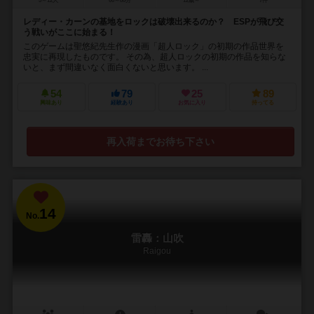
5～12人
60～80分
12歳～
7件
レディー・カーンの基地をロックは破壊出来るのか？ ESPが飛び交
う戦いがここに始まる！
このゲームは聖悠紀先生作の漫画「超人ロック」の初期の作品世界を
忠実に再現したものです。 その為、超人ロックの初期の作品を知らな
いと、まず間違いなく面白くないと思います。 ...
54
79
25
89
興味あり
経験あり
お気に入り
持ってる
再入荷までお待ち下さい
14
No.
雷轟：山吹
Raigou