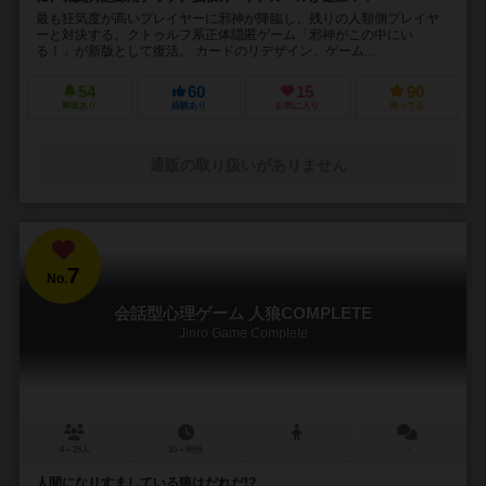
最も狂気度が高いプレイヤーに邪神が降臨し、残りの人類側プレイヤ
ーと対決する。クトゥルフ系正体隠匿ゲーム「邪神がこの中にい
る！」が新版として復活。 カードのリデザイン、ゲーム...
54
60
15
90
興味あり
経験あり
お気に入り
持ってる
通販の取り扱いがありません
7
No.
会話型心理ゲーム 人狼COMPLETE
Jinro Game Complete
4～25人
10～90分
－
人間になりすましている狼はだれだ!?