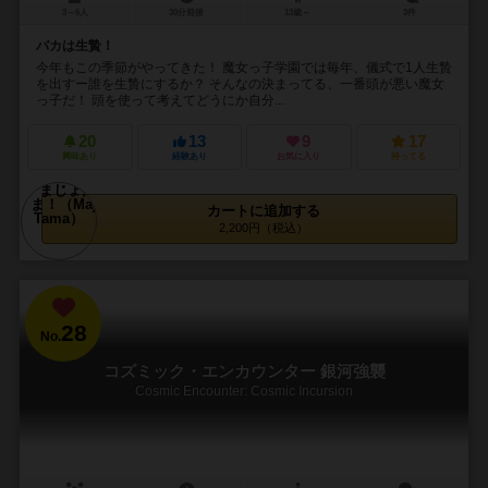
3～6人
30分前後
13歳～
3件
バカは生贄！
今年もこの季節がやってきた！ 魔女っ子学園では毎年、儀式で1人生贄
を出すー誰を生贄にするか？ そんなの決まってる、一番頭が悪い魔女
っ子だ！ 頭を使って考えてどうにか自分...
20
13
9
17
興味あり
経験あり
お気に入り
持ってる
カートに追加する
2,200円（税込）
28
No.
コズミック・エンカウンター 銀河強襲
Cosmic Encounter: Cosmic Incursion