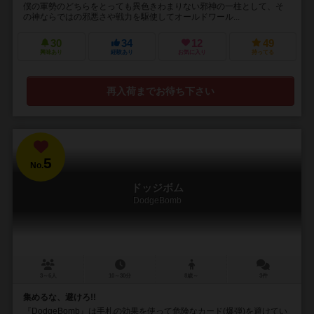
僕の軍勢のどちらをとっても異色きわまりない邪神の一柱として、そ
の神ならではの邪悪さや戦力を駆使してオールドワール...
30
34
12
49
興味あり
経験あり
お気に入り
持ってる
再入荷までお待ち下さい
5
No.
ドッジボム
DodgeBomb
3～6人
10～30分
8歳～
3件
集めるな、避けろ!!
『DodgeBomb』は手札の効果を使って危険なカード(爆弾)を避けてい