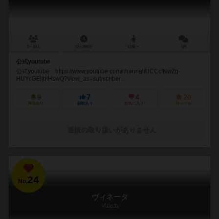
5～19人
10～999分
10歳～
1件
公式youtube
公式youtube https://www.youtube.com/channel/UCCcINwZg-
HUYcGEljblHswQ?view_as=subscriber ...
9
7
4
20
興味あり
経験あり
お気に入り
持ってる
通販の取り扱いがありません
24
No.
ヴィネータ
Vineta