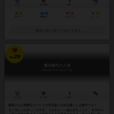
3～6人
60分前後
10歳～
1件
12
28
14
70
興味あり
経験あり
お気に入り
持ってる
通販の取り扱いがありません
29
No.
魔法都市の人狼
Werewolf of magic city
6～23人
60～90分
10歳～
－
処刑ごとに特殊なイベントが引き起こされる新しい人狼ゲーム！
空に浮かぶ世界――天空界。その中心――魔法都市ノリア。 世界中の
人間と技術が集まるこの場所である日事件が起きる。次々と獣に食い