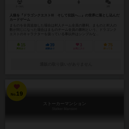
2～14人
－
2件
人狼を『ドラゴンクエストⅢ そして伝説へ…』の世界に落とし込んだ
カードゲーム
まものを全員追放した場合は村人チーム全員の勝利、まものと村人の
数が同じになった場合はまものチーム全員の勝利という、ドラゴンク
エストのキャラクターを扱っている事以外はシンプルな...
15
39
3
75
興味あり
経験あり
お気に入り
持ってる
通販の取り扱いがありません
19
No.
ストーカーマンション
Stalker Mansion