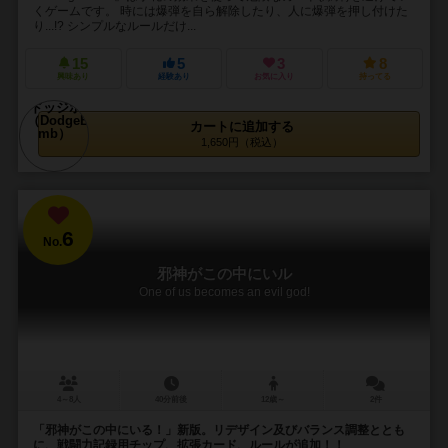
くゲームです。 時には爆弾を自ら解除したり、人に爆弾を押し付けた
り...!? シンプルなルールだけ...
15
5
3
8
興味あり
経験あり
お気に入り
持ってる
カートに追加する
1,650円（税込）
6
No.
邪神がこの中にいル
One of us becomes an evil god!
4～8人
40分前後
12歳～
2件
「邪神がこの中にいる！」新版。リデザイン及びバランス調整ととも
に、戦闘力記録用チップ、拡張カード、ルールが追加！！