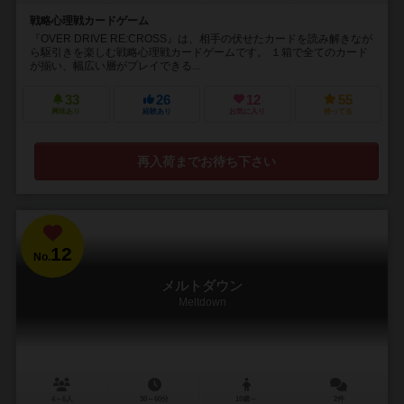
戦略心理戦カードゲーム
『OVER DRIVE RE:CROSS』は、相手の伏せたカードを読み解きなが
ら駆引きを楽しむ戦略心理戦カードゲームです。 １箱で全てのカード
が揃い、幅広い層がプレイできる...
33
26
12
55
興味あり
経験あり
お気に入り
持ってる
再入荷までお待ち下さい
12
No.
メルトダウン
Meltdown
4～6人
30～60分
10歳～
2件