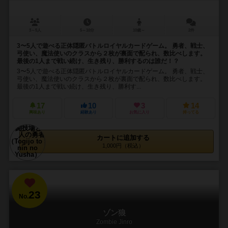
3～5人
5～10分
10歳～
2件
3〜5人で遊べる正体隠匿バトルロイヤルカードゲーム。 勇者、戦士、
弓使い、魔法使いのクラスから２枚が裏面で配られ、数比べします。
最後の1人まで戦い続け、生き残り、勝利するのは誰だ！？
3〜5人で遊べる正体隠匿バトルロイヤルカードゲーム。 勇者、戦士、
弓使い、魔法使いのクラスから２枚が裏面で配られ、数比べします。
最後の1人まで戦い続け、生き残り、勝利す...
17
10
3
14
興味あり
経験あり
お気に入り
持ってる
カートに追加する
1,000円（税込）
23
No.
ゾン狼
Zombie Jinro