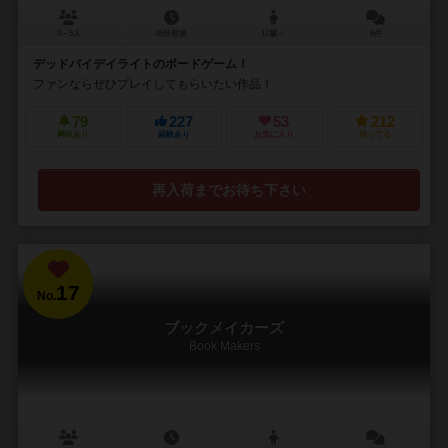
3～5人
45分前後
17歳～
6件
デッドバイデイライトのボードゲーム！
ファンならぜひプレイしてもらいたい作品！
79
227
53
212
興味あり
経験あり
お気に入り
持ってる
再入荷までお待ち下さい
17
No.
ブックメイカーズ
Book Makers