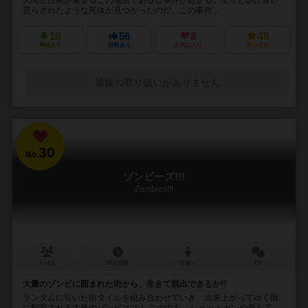
荒らされたような死体が見つかったのだ。この事件...
10
56
8
48
興味あり
経験あり
お気に入り
持ってる
通販の取り扱いがありません
30
No.
ゾンビーズ!!!
Zombies!!!
2～6人
60分前後
12歳～
2件
大量のゾンビに囲まれた街から、生きて脱出できるか⁉︎
ランダムに引いた街タイルを組み合わせていき、出来上がってゆく街
に配置される大量のゾンビコマ！ この中を、ショットガンや斧を手