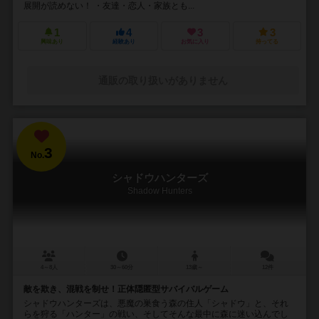
展開が読めない！ ・友達・恋人・家族とも...
1
4
3
3
興味あり
経験あり
お気に入り
持ってる
通販の取り扱いがありません
3
No.
シャドウハンターズ
Shadow Hunters
4～8人
30～60分
13歳～
12件
敵を欺き、混戦を制せ！正体隠匿型サバイバルゲーム
シャドウハンターズは、悪魔の巣食う森の住人「シャドウ」と、それ
らを狩る「ハンター」の戦い、そしてそんな最中に森に迷い込んでし