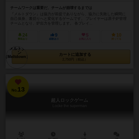
チームワークは重要だ、チームが崩壊するまでは
『メルトダウン』は協力が前提でありながら、協力に失敗した瞬間に
自己保身、裏切りへと変化するゲームです。 プレイヤーは原子炉管理
チームとなり、炉出力を管理します。 各プレイ...
24
9
5
10
興味あり
経験あり
お気に入り
持ってる
カートに追加する
2,750円（税込）
13
No.
超人ロックゲーム
Locke the superman