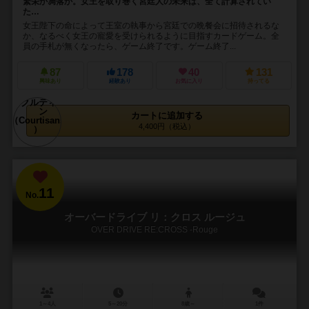
繁栄か凋落か。女王を取り巻く宮廷人の未来は、全て計算されてい
た…
女王陛下の命によって王室の執事から宮廷での晩餐会に招待されるな
か、なるべく女王の寵愛を受けられるように目指すカードゲーム。全
員の手札が無くなったら、ゲーム終了です。ゲーム終了...
87
178
40
131
興味あり
経験あり
お気に入り
持ってる
カートに追加する
4,400円（税込）
11
No.
オーバードライブ リ：クロス ルージュ
OVER DRIVE RE:CROSS -Rouge
1～4人
5～20分
8歳～
1件