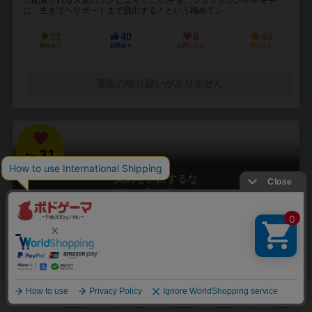
に、生きてヘリポートまで脱出する！という極めてシ...
21
40
6
49
興味あり
経験あり
お気に入り
持ってる
通販の取り扱いがありません
31
No.
人のせいにするな
Hitono Seini Suruna
3～5人
20分前後
5歳～
2件
責任をなすりつけろ！
「お前がやったんだろ！！」 やった覚えのないミスや罪を押し付けら