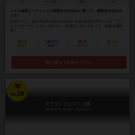
2～4人
45分前後
10歳～
4件
バトル漫画トーナメントの展開を自分好みに操って、優勝者を読み当
てる！
公式サイト http://bookmakers.sakura.ne.jp/ 架空の少年マンガ『ブッ
クメイカーズ』 いろいろあった。本当にいろいろあって、物語は最終
章！...
78
177
26
144
興味あり
経験あり
お気に入り
持ってる
再入荷までお待ち下さい
18
No.
ドラゴンクエスト人狼
DRAGON QUEST ZINROU