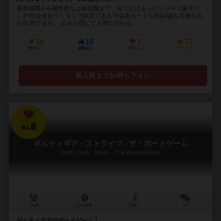
基本役職から個性的な上級役職まで、全てが詰まったシリーズ最大パ
ック!司会者をランダムで決定できる司会者カードも収録!噓を見破れる
かvs.欺けるか。 正体を隠して人間に紛れる...
10
15
7
37
興味あり
経験あり
お気に入り
持ってる
再入荷までお待ち下さい
8
No.
ギルティギア・ストライブ - ザ・ボードゲーム
Guilty Gear: Strive – The Board Game
2人用
15分前後
14歳～
1件
ギルティギアのボードゲーム！