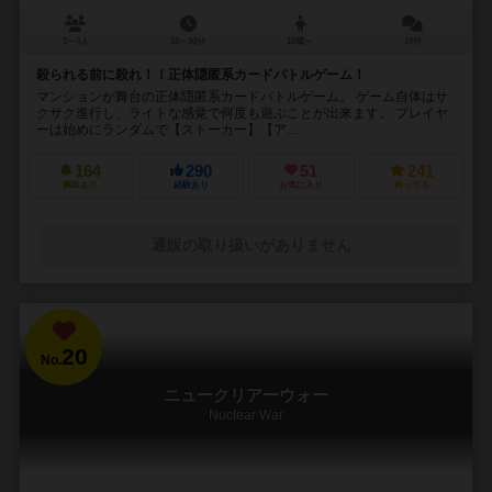
3～4人
15～30分
15歳～
10件
殺られる前に殺れ！！正体隠匿系カードバトルゲーム！
マンションが舞台の正体隠匿系カードバトルゲーム。 ゲーム自体はサ
クサク進行し、ライトな感覚で何度も遊ぶことが出来ます。 プレイヤ
ーは始めにランダムで【ストーカー】【ア...
164
290
51
241
興味あり
経験あり
お気に入り
持ってる
通販の取り扱いがありません
20
No.
ニュークリアーウォー
Nuclear War