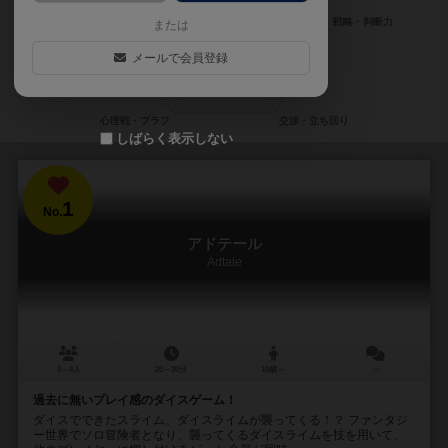
または
メールで会員登録
しばらく表示しない
1
No.
アドテール
Adtale
3～4人
20～30分
10歳～
－
過去に無いプレイ感のダイスゲーム！
ダイスでできたスライム、ダイスライムが襲ってくる！？ ファンタジ
ー世界でソロ冒険者となり、襲ってくるダイスライムを技を用いて、