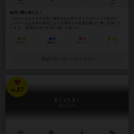
1～6人
－
3件
銀河に覇を唱えよ！
このゲームは１９８８年に発売された同タイトルのリメイク版です。
このゲームは未来の銀河における国同士の命運を賭けた争いを描いて
います。 各国はそれぞれ思い描いた道へと...
25
9
4
43
興味あり
経験あり
お気に入り
持ってる
通販の取り扱いがありません
27
No.
まじょたま！
Majo Tama