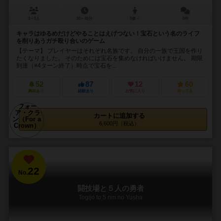
3～5人
30～45分
8歳～
5件
キャラはゆるめだけどやることはえげつない！宝石という名のライフ
を削りあうガチ殴り合いのゲーム
【テーマ】 プレイヤーはそれぞれ名族です。 自分の一族で王国を作り
たくなりました。 そのためには宝石を集めなければいけません。 期限
到達（※4ターン終了）時点で宝石を...
52
87
12
60
興味あり
経験あり
お気に入り
持ってる
カートに追加する
6,600円（税込）
22
No.
闘技場と５人の勇者
Togijo to 5 nin no Yusha