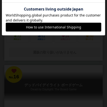
3～5人
30～45分
14歳～
4件
悪夢のような街で他の狩人を出し抜いて「血の遺志」を集めろ
ＰＳ４で発売されたフロムソフトウェアのブラッドボーンのカードゲ
ーム化。 かつて栄華を極めた古都ヤーナムでは風土病「獣の病」がは
びこっていた。あなたは「獣の病」の罹患者で...
73
51
14
50
興味あり
経験あり
お気に入り
持ってる
通販の取り扱いがありません
16
No.
デッドバイデイライト ボードゲーム
Dead by Daylight: The Board Game