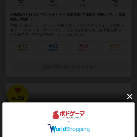
2～4人
15～40分
14歳～
14件
木製駒の手触りに 中二心をくすぐる世界観 立体的に展開していく盤面
幅広い戦術 ！！
雷轟【-山吹-】は… ポーカーや麻雀のように役を作りポイントを競う
セットコレクションゲームです。 役を成立させる為には木駒を積み、
塔を建てて、雷の術で解放しなければいけま...
73
68
24
73
興味あり
経験あり
お気に入り
持ってる
通販の取り扱いがありません
15
No.
ブラッドボーン：カードゲーム
Bloodborne: The Card Game