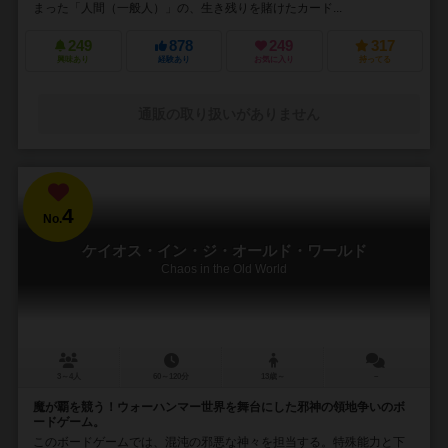
まった「人間（一般人）」の、生き残りを賭けたカード...
249
878
249
317
興味あり
経験あり
お気に入り
持ってる
通販の取り扱いがありません
4
No.
ケイオス・イン・ジ・オールド・ワールド
Chaos in the Old World
3～4人
60～120分
13歳～
－
魔が覇を競う！ウォーハンマー世界を舞台にした邪神の領地争いのボ
ードゲーム。
このボードゲームでは、混沌の邪悪な神々を担当する。特殊能力と下