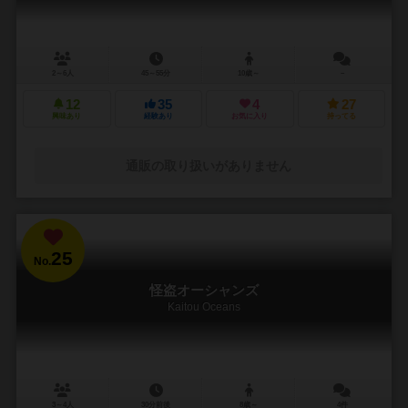
2～6人
45～55分
10歳～
－
12
35
4
27
興味あり
経験あり
お気に入り
持ってる
通販の取り扱いがありません
25
No.
怪盗オーシャンズ
Kaitou Oceans
3～4人
30分前後
8歳～
4件