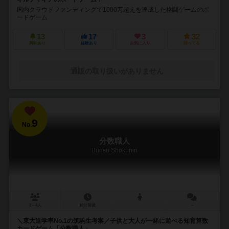
国内クラウドファンディングで1000万超えを達成した格闘ゲームのボ
ードゲーム
13
17
3
32
興味あり
経験あり
お気に入り
持ってる
通販の取り扱いがありません
9
No.
分数職人
Bunsu Shokunin
2～4人
10分前後
－
＼東大進学率No.1の筑駒生考案／子供と大人が一緒に遊べる知育算数
カードゲーム「分数職人」