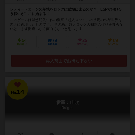
5～12人
60～80分
12歳～
7件
レディー・カーンの基地をロックは破壊出来るのか？ ESPが飛び交
う戦いがここに始まる！
このゲームは聖悠紀先生作の漫画「超人ロック」の初期の作品世界を
忠実に再現したものです。 その為、超人ロックの初期の作品を知らな
いと、まず間違いなく面白くないと思います。 ...
54
79
25
89
興味あり
経験あり
お気に入り
持ってる
再入荷までお待ち下さい
14
No.
雷轟：山吹
Raigou