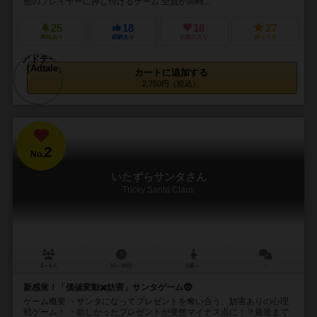
他のプレイヤーに押し付けるゲーム 全員が同時...
25
18
18
27
興味あり
経験あり
お気に入り
持ってる
カートに追加する
2,750円（税込）
2
No.
いたずらサンタさん
Tricky Santa Claus
2～6人
10～30分
6歳～
－
新感覚！「価値変動✖️妨害」サンタゲーム🤶
ゲーム概要 ・サンタになってプレゼントを奪い合う、妨害ありの心理
戦ゲーム！ ・欲しかったプレゼントが突然マイナス点に！？最後まで