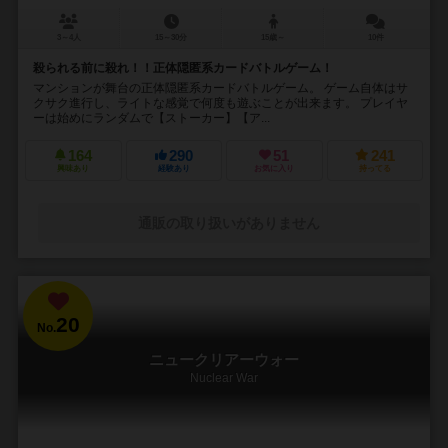
3～4人
15～30分
15歳～
10件
殺られる前に殺れ！！正体隠匿系カードバトルゲーム！
マンションが舞台の正体隠匿系カードバトルゲーム。 ゲーム自体はサ
クサク進行し、ライトな感覚で何度も遊ぶことが出来ます。 プレイヤ
ーは始めにランダムで【ストーカー】【ア...
164
290
51
241
興味あり
経験あり
お気に入り
持ってる
通販の取り扱いがありません
20
No.
ニュークリアーウォー
Nuclear War