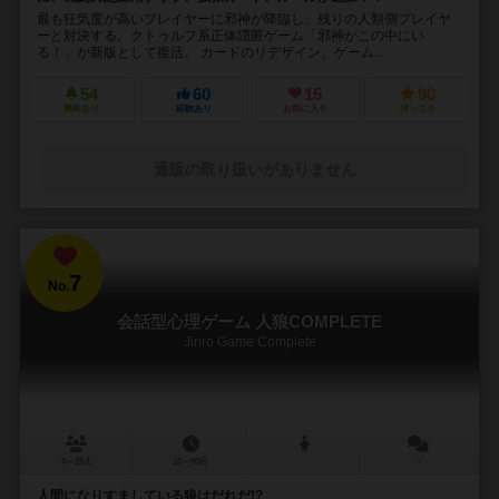
最も狂気度が高いプレイヤーに邪神が降臨し、残りの人類側プレイヤ
ーと対決する。クトゥルフ系正体隠匿ゲーム「邪神がこの中にい
る！」が新版として復活。 カードのリデザイン、ゲーム...
54
60
15
90
興味あり
経験あり
お気に入り
持ってる
通販の取り扱いがありません
7
No.
会話型心理ゲーム 人狼COMPLETE
Jinro Game Complete
4～25人
10～90分
－
人間になりすましている狼はだれだ!?