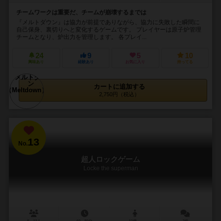
チームワークは重要だ、チームが崩壊するまでは
『メルトダウン』は協力が前提でありながら、協力に失敗した瞬間に
自己保身、裏切りへと変化するゲームです。 プレイヤーは原子炉管理
チームとなり、炉出力を管理します。 各プレイ...
24
9
5
10
興味あり
経験あり
お気に入り
持ってる
カートに追加する
2,750円（税込）
13
No.
超人ロックゲーム
Locke the superman