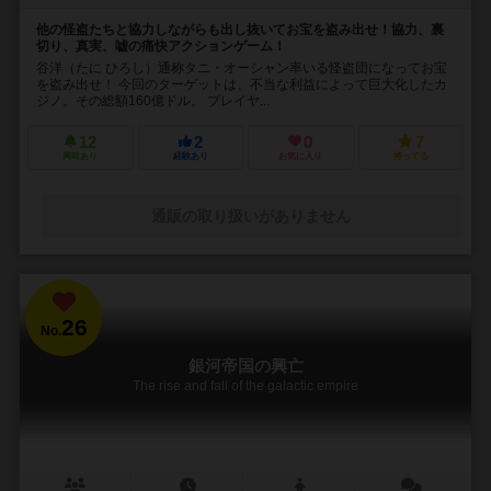
他の怪盗たちと協力しながらも出し抜いてお宝を盗み出せ！協力、裏
切り、真実、嘘の痛快アクションゲーム！
谷洋（たに ひろし）通称タニ・オーシャン率いる怪盗団になってお宝
を盗み出せ！ 今回のターゲットは、不当な利益によって巨大化したカ
ジノ。その総額160億ドル。 プレイヤ...
12
2
0
7
興味あり
経験あり
お気に入り
持ってる
通販の取り扱いがありません
26
No.
銀河帝国の興亡
The rise and fall of the galactic empire