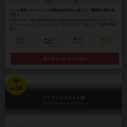
2～4人
45分前後
10歳～
4件
バトル漫画トーナメントの展開を自分好みに操って、優勝者を読み当
てる！
公式サイト http://bookmakers.sakura.ne.jp/ 架空の少年マンガ『ブッ
クメイカーズ』 いろいろあった。本当にいろいろあって、物語は最終
章！...
78
177
26
144
興味あり
経験あり
お気に入り
持ってる
再入荷までお待ち下さい
18
No.
ドラゴンクエスト人狼
DRAGON QUEST ZINROU