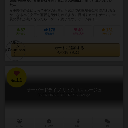
繁栄か凋落か。女王を取り巻く宮廷人の未来は、全て計算されてい
た…
女王陛下の命によって王室の執事から宮廷での晩餐会に招待されるな
か、なるべく女王の寵愛を受けられるように目指すカードゲーム。全
員の手札が無くなったら、ゲーム終了です。ゲーム終了...
87
178
40
131
興味あり
経験あり
お気に入り
持ってる
カートに追加する
4,400円（税込）
11
No.
オーバードライブ リ：クロス ルージュ
OVER DRIVE RE:CROSS -Rouge
1～4人
5～20分
8歳～
1件