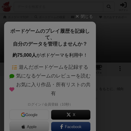
ログイン
閉じる
ボドゲーマTOP
ボードゲームの検索
コンプリセス
次のおすすめボード
ボードゲームのプレイ履歴を記録し
て、
コンプリセス
自分のデータを管理しませんか？
次のおすすめボードゲーム
約75,000人
がボドゲーマを利用中！
遊んだボードゲームを記録する
1
2
1
トップ
画像
動画
レビュー
カフェ
気になるゲームのレビューを読む
『コンプリセス』が好きな方へのおすすめ
お気に入り作品・所有リストの共
このゲームのトップページで投票された「プレイ感の評価」をもとに、傾向
有
が近いボードゲームをランキング形式で紹介します。
※リストには一定の投票数がある作品のみを表示しています
ログイン / 会員登録（10秒）
Google
X
Apple
Facebook