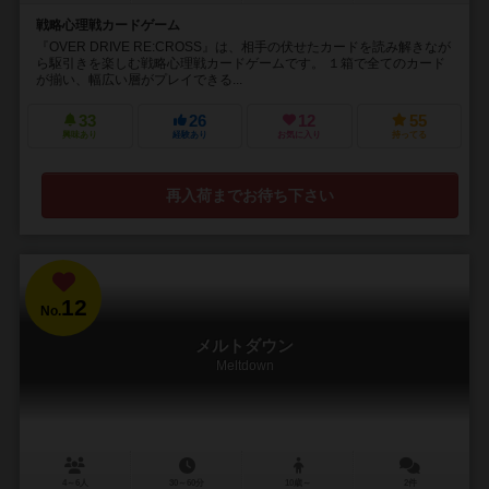
戦略心理戦カードゲーム
『OVER DRIVE RE:CROSS』は、相手の伏せたカードを読み解きなが
ら駆引きを楽しむ戦略心理戦カードゲームです。 １箱で全てのカード
が揃い、幅広い層がプレイできる...
33
26
12
55
興味あり
経験あり
お気に入り
持ってる
再入荷までお待ち下さい
12
No.
メルトダウン
Meltdown
4～6人
30～60分
10歳～
2件