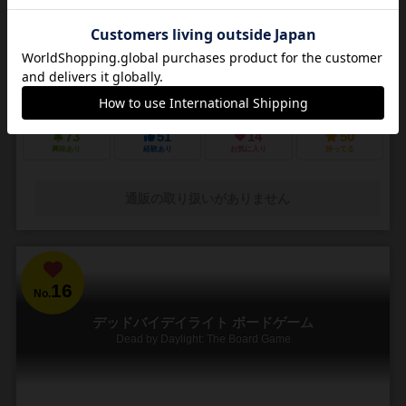
3～5人
30～45分
14歳～
4件
悪夢のような街で他の狩人を出し抜いて「血の遺志」を集めろ
ＰＳ４で発売されたフロムソフトウェアのブラッドボーンのカードゲ
ーム化。 かつて栄華を極めた古都ヤーナムでは風土病「獣の病」がは
びこっていた。あなたは「獣の病」の罹患者で...
73
51
14
50
興味あり
経験あり
お気に入り
持ってる
通販の取り扱いがありません
16
No.
デッドバイデイライト ボードゲーム
Dead by Daylight: The Board Game