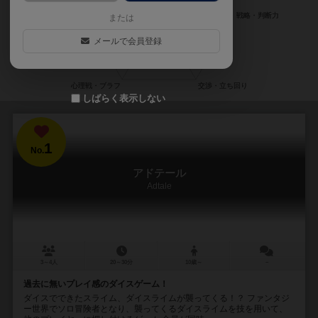
または
メールで会員登録
しばらく表示しない
1
No.
アドテール
Adtale
3～4人
20～30分
10歳～
－
過去に無いプレイ感のダイスゲーム！
ダイスでできたスライム、ダイスライムが襲ってくる！？ ファンタジ
ー世界でソロ冒険者となり、襲ってくるダイスライムを技を用いて、