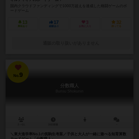
国内クラウドファンディングで1000万超えを達成した格闘ゲームのボ
ードゲーム
13
17
3
32
興味あり
経験あり
お気に入り
持ってる
通販の取り扱いがありません
9
No.
分数職人
Bunsu Shokunin
2～4人
10分前後
－
＼東大進学率No.1の筑駒生考案／子供と大人が一緒に遊べる知育算数
カードゲーム「分数職人」