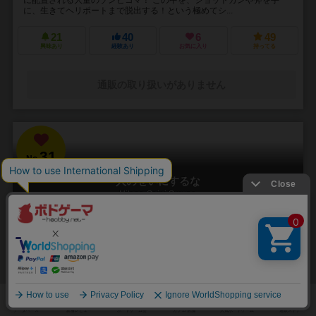
に、生きてヘリポートまで脱出する！という極めてシ...
21
40
6
49
興味あり
経験あり
お気に入り
持ってる
通販の取り扱いがありません
31
No.
人のせいにするな
Hitono Seini Suruna
3～5人
20分前後
5歳～
2件
責任をなすりつけろ！
「お前がやったんだろ！！」 やった覚えのないミスや罪を押し付けら