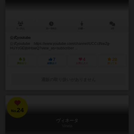
5～19人
10～999分
10歳～
1件
公式youtube
公式youtube https://www.youtube.com/channel/UCCcINwZg-
HUYcGEljblHswQ?view_as=subscriber ...
9
7
4
20
興味あり
経験あり
お気に入り
持ってる
通販の取り扱いがありません
24
No.
ヴィネータ
Vineta