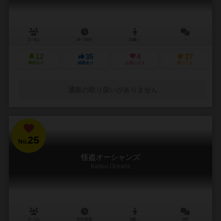
2～6人
45～55分
10歳～
－
12
35
4
27
興味あり
経験あり
お気に入り
持ってる
通販の取り扱いがありません
25
No.
怪盗オーシャンズ
Kaitou Oceans
3～4人
30分前後
8歳～
4件