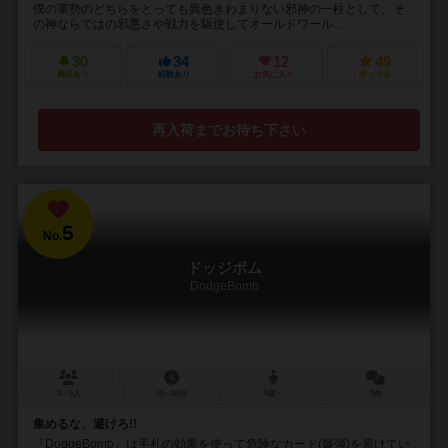
僕の軍勢のどちらをとっても異色きわまりない邪神の一柱として、そ
の神ならではの邪悪さや戦力を駆使してオールドワール...
30
34
12
49
興味あり
経験あり
お気に入り
持ってる
再入荷までお待ち下さい
5
No.
ドッジボム
DodgeBomb
3～6人
10～30分
8歳～
3件
集めるな、避けろ!!
『DodgeBomb』は手札の効果を使って危険なカード(爆弾)を避けてい