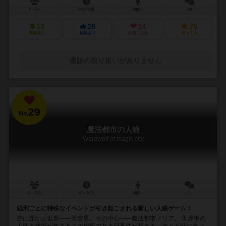
3～6人
60分前後
10歳～
1件
12
28
14
70
興味あり
経験あり
お気に入り
持ってる
通販の取り扱いがありません
29
No.
魔法都市の人狼
Werewolf of magic city
6～23人
60～90分
10歳～
－
処刑ごとに特殊なイベントが引き起こされる新しい人狼ゲーム！
空に浮かぶ世界――天空界。その中心――魔法都市ノリア。 世界中の
人間と技術が集まるこの場所である日事件が起きる。次々と獣に食い