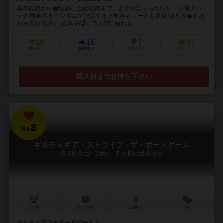
基本役職から個性的な上級役職まで、全てが詰まったシリーズ最大パ
ック!司会者をランダムで決定できる司会者カードも収録!噓を見破れる
かvs.欺けるか。 正体を隠して人間に紛れる...
10
15
7
37
興味あり
経験あり
お気に入り
持ってる
再入荷までお待ち下さい
8
No.
ギルティギア・ストライブ - ザ・ボードゲーム
Guilty Gear: Strive – The Board Game
2人用
15分前後
14歳～
1件
ギルティギアのボードゲーム！