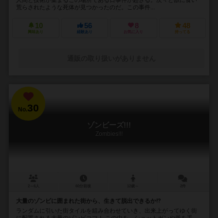
荒らされたような死体が見つかったのだ。この事件...
10
56
8
48
興味あり
経験あり
お気に入り
持ってる
通販の取り扱いがありません
30
No.
ゾンビーズ!!!
Zombies!!!
2～6人
60分前後
12歳～
2件
大量のゾンビに囲まれた街から、生きて脱出できるか⁉︎
ランダムに引いた街タイルを組み合わせていき、出来上がってゆく街
に配置される大量のゾンビコマ！ この中を、ショットガンや斧を手