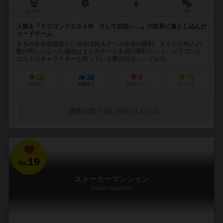
2～14人
－
2件
人狼を『ドラゴンクエストⅢ そして伝説へ…』の世界に落とし込んだ
カードゲーム
まものを全員追放した場合は村人チーム全員の勝利、まものと村人の
数が同じになった場合はまものチーム全員の勝利という、ドラゴンク
エストのキャラクターを扱っている事以外はシンプルな...
15
39
3
75
興味あり
経験あり
お気に入り
持ってる
通販の取り扱いがありません
19
No.
ストーカーマンション
Stalker Mansion