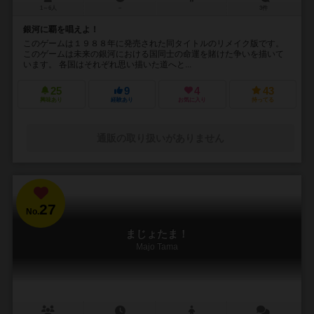
1～6人
－
3件
銀河に覇を唱えよ！
このゲームは１９８８年に発売された同タイトルのリメイク版です。
このゲームは未来の銀河における国同士の命運を賭けた争いを描いて
います。 各国はそれぞれ思い描いた道へと...
25
9
4
43
興味あり
経験あり
お気に入り
持ってる
通販の取り扱いがありません
27
No.
まじょたま！
Majo Tama