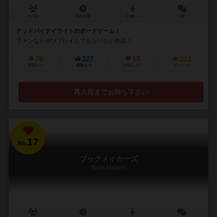
3～5人
45分前後
17歳～
6件
デッドバイデイライトのボードゲーム！
ファンならぜひプレイしてもらいたい作品！
79
227
53
212
興味あり
経験あり
お気に入り
持ってる
再入荷までお待ち下さい
17
No.
ブックメイカーズ
Book Makers