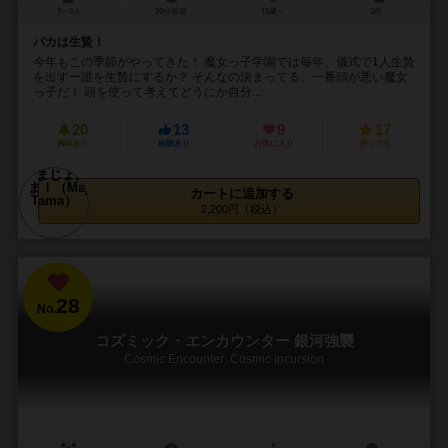
3～6人
30分前後
13歳～
3件
バカは生贄！
今年もこの季節がやってきた！ 魔女っ子学園では毎年、儀式で1人生贄
を出すー誰を生贄にするか？ そんなの決まってる、一番頭が悪い魔女
っ子だ！ 頭を使って考えてどうにか自分...
20
13
9
17
興味あり
経験あり
お気に入り
持ってる
カートに追加する
2,200円（税込）
28
No.
コズミック・エンカウンター 銀河強襲
Cosmic Encounter: Cosmic Incursion