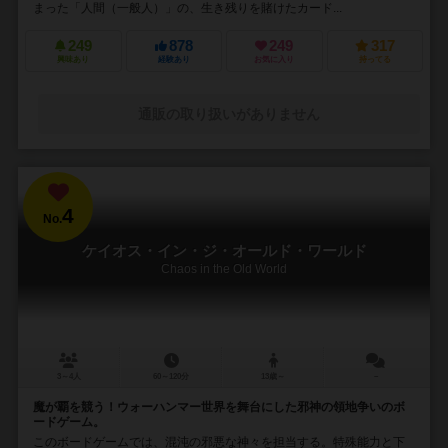
まった「人間（一般人）」の、生き残りを賭けたカード...
249
878
249
317
興味あり
経験あり
お気に入り
持ってる
通販の取り扱いがありません
4
No.
ケイオス・イン・ジ・オールド・ワールド
Chaos in the Old World
3～4人
60～120分
13歳～
－
魔が覇を競う！ウォーハンマー世界を舞台にした邪神の領地争いのボ
ードゲーム。
このボードゲームでは、混沌の邪悪な神々を担当する。特殊能力と下