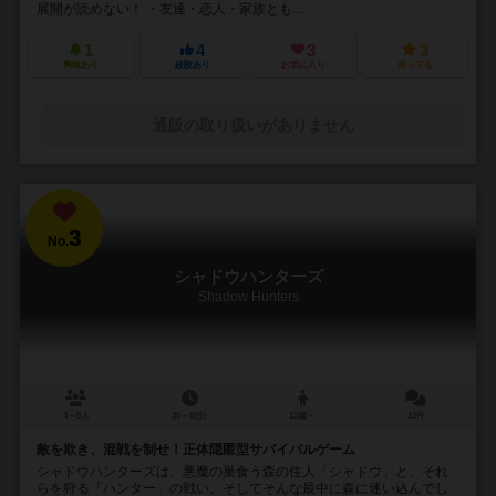
展開が読めない！ ・友達・恋人・家族とも...
1
4
3
3
興味あり
経験あり
お気に入り
持ってる
通販の取り扱いがありません
3
No.
シャドウハンターズ
Shadow Hunters
4～8人
30～60分
13歳～
12件
敵を欺き、混戦を制せ！正体隠匿型サバイバルゲーム
シャドウハンターズは、悪魔の巣食う森の住人「シャドウ」と、それ
らを狩る「ハンター」の戦い、そしてそんな最中に森に迷い込んでし