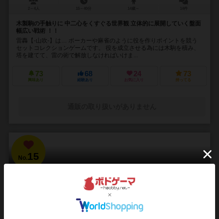
2～4人
15～40分
14歳～
14件
木製駒の手触りに 中二心をくすぐる世界観 立体的に展開していく盤面
幅広い戦術 ！！
雷轟【-山吹-】は… ポーカーや麻雀のように役を作りポイントを競う
セットコレクションゲームです。 役を成立させる為には木駒を積み、
塔を建てて、雷の術で解放しなければいけま...
73
68
24
73
興味あり
経験あり
お気に入り
持ってる
通販の取り扱いがありません
15
No.
ブラッドボーン：カードゲーム
Bloodborne: The Card Game