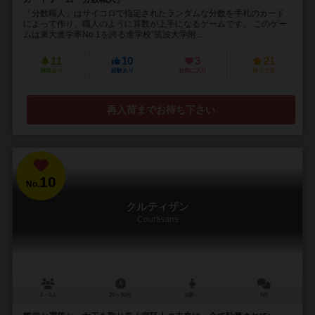
「分数職人」はサイコロで指定されたランダムな分数を手札のカード
によって作り、職人のように算数が上手になるゲームです。 このゲー
ムは東大進学率No.1を誇る進学校”筑波大学附...
11
10
3
21
興味あり
経験あり
お気に入り
持ってる
再入荷までお待ち下さい
10
No.
クルティザン
Courtisans
2～5人
20～30分
8歳～
5件