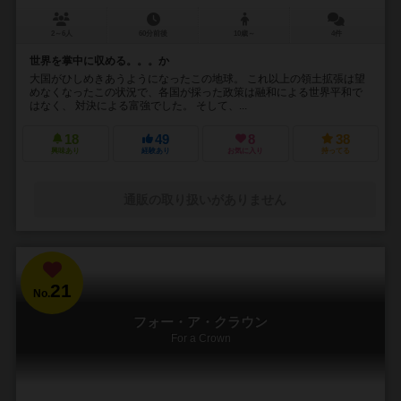
2～6人
60分前後
10歳～
4件
世界を掌中に収める。。。か
大国がひしめきあうようになったこの地球。 これ以上の領土拡張は望
めなくなったこの状況で、各国が採った政策は融和による世界平和で
はなく、 対決による富強でした。 そして、...
18
49
8
38
興味あり
経験あり
お気に入り
持ってる
通販の取り扱いがありません
21
No.
フォー・ア・クラウン
For a Crown