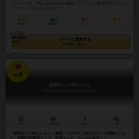
くゲームです。 時には爆弾を自ら解除したり、人に爆弾を押し付けた
り...!? シンプルなルールだけ...
15
5
3
8
興味あり
経験あり
お気に入り
持ってる
カートに追加する
1,650円（税込）
6
No.
邪神がこの中にいル
One of us becomes an evil god!
4～8人
40分前後
12歳～
2件
「邪神がこの中にいる！」新版。リデザイン及びバランス調整ととも
に、戦闘力記録用チップ、拡張カード、ルールが追加！！