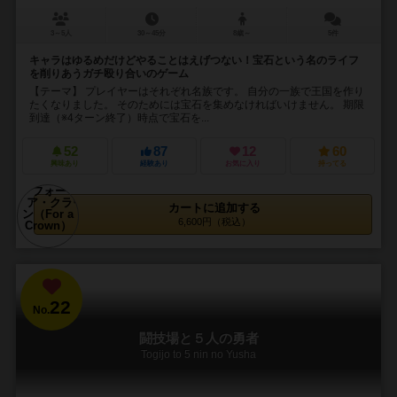
3～5人
30～45分
8歳～
5件
キャラはゆるめだけどやることはえげつない！宝石という名のライフ
を削りあうガチ殴り合いのゲーム
【テーマ】 プレイヤーはそれぞれ名族です。 自分の一族で王国を作り
たくなりました。 そのためには宝石を集めなければいけません。 期限
到達（※4ターン終了）時点で宝石を...
52
87
12
60
興味あり
経験あり
お気に入り
持ってる
カートに追加する
6,600円（税込）
22
No.
闘技場と５人の勇者
Togijo to 5 nin no Yusha