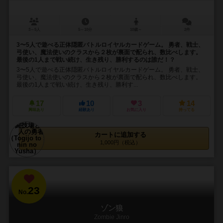
3～5人
5～10分
10歳～
2件
3〜5人で遊べる正体隠匿バトルロイヤルカードゲーム。 勇者、戦士、
弓使い、魔法使いのクラスから２枚が裏面で配られ、数比べします。
最後の1人まで戦い続け、生き残り、勝利するのは誰だ！？
3〜5人で遊べる正体隠匿バトルロイヤルカードゲーム。 勇者、戦士、
弓使い、魔法使いのクラスから２枚が裏面で配られ、数比べします。
最後の1人まで戦い続け、生き残り、勝利す...
17
10
3
14
興味あり
経験あり
お気に入り
持ってる
カートに追加する
1,000円（税込）
23
No.
ゾン狼
Zombie Jinro