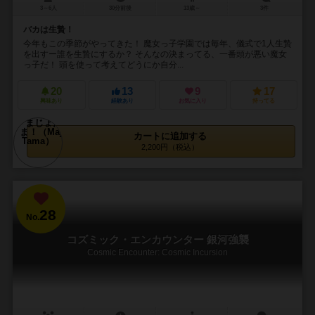
3～6人
30分前後
13歳～
3件
バカは生贄！
今年もこの季節がやってきた！ 魔女っ子学園では毎年、儀式で1人生贄
を出すー誰を生贄にするか？ そんなの決まってる、一番頭が悪い魔女
っ子だ！ 頭を使って考えてどうにか自分...
20
13
9
17
興味あり
経験あり
お気に入り
持ってる
カートに追加する
2,200円（税込）
28
No.
コズミック・エンカウンター 銀河強襲
Cosmic Encounter: Cosmic Incursion