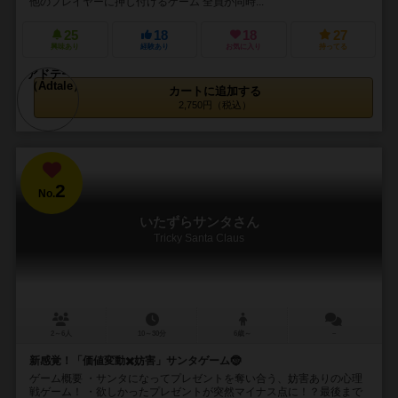
他のプレイヤーに押し付けるゲーム 全員が同時...
25
18
18
27
興味あり
経験あり
お気に入り
持ってる
カートに追加する
2,750円（税込）
2
No.
いたずらサンタさん
Tricky Santa Claus
2～6人
10～30分
6歳～
－
新感覚！「価値変動✖️妨害」サンタゲーム🤶
ゲーム概要 ・サンタになってプレゼントを奪い合う、妨害ありの心理
戦ゲーム！ ・欲しかったプレゼントが突然マイナス点に！？最後まで