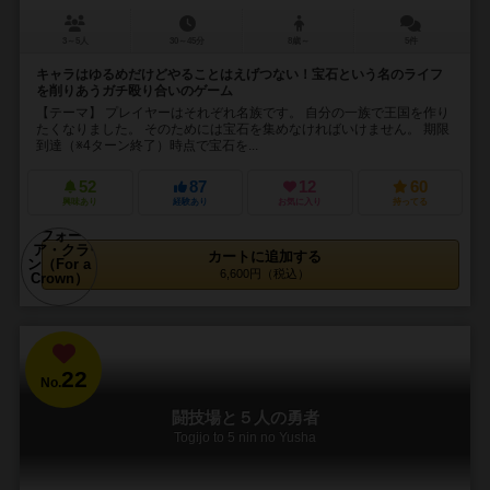
3～5人
30～45分
8歳～
5件
キャラはゆるめだけどやることはえげつない！宝石という名のライフ
を削りあうガチ殴り合いのゲーム
【テーマ】 プレイヤーはそれぞれ名族です。 自分の一族で王国を作り
たくなりました。 そのためには宝石を集めなければいけません。 期限
到達（※4ターン終了）時点で宝石を...
52
87
12
60
興味あり
経験あり
お気に入り
持ってる
カートに追加する
6,600円（税込）
22
No.
闘技場と５人の勇者
Togijo to 5 nin no Yusha