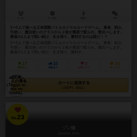
3～5人
5～10分
10歳～
2件
3〜5人で遊べる正体隠匿バトルロイヤルカードゲーム。 勇者、戦士、
弓使い、魔法使いのクラスから２枚が裏面で配られ、数比べします。
最後の1人まで戦い続け、生き残り、勝利するのは誰だ！？
3〜5人で遊べる正体隠匿バトルロイヤルカードゲーム。 勇者、戦士、
弓使い、魔法使いのクラスから２枚が裏面で配られ、数比べします。
最後の1人まで戦い続け、生き残り、勝利す...
17
10
3
14
興味あり
経験あり
お気に入り
持ってる
カートに追加する
1,000円（税込）
23
No.
ゾン狼
Zombie Jinro