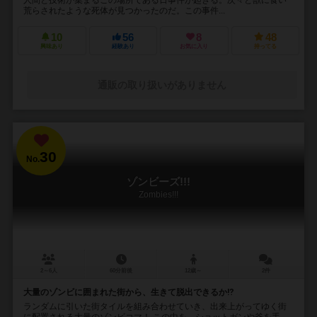
荒らされたような死体が見つかったのだ。この事件...
10
56
8
48
興味あり
経験あり
お気に入り
持ってる
通販の取り扱いがありません
30
No.
ゾンビーズ!!!
Zombies!!!
2～6人
60分前後
12歳～
2件
大量のゾンビに囲まれた街から、生きて脱出できるか⁉︎
ランダムに引いた街タイルを組み合わせていき、出来上がってゆく街
に配置される大量のゾンビコマ！ この中を、ショットガンや斧を手