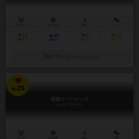
2～6人
45～55分
10歳～
－
12
35
4
27
興味あり
経験あり
お気に入り
持ってる
通販の取り扱いがありません
25
No.
怪盗オーシャンズ
Kaitou Oceans
3～4人
30分前後
8歳～
4件