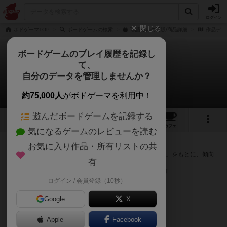
ログイン
閉じる
ボドゲーマTOP
ボードゲームの検索
珍語辞典の通販/商品詳細
作品デー
ボードゲームのプレイ履歴を記録し
て、
珍語辞典
自分のデータを管理しませんか？
次のおすすめボードゲーム
約75,000人
がボドゲーマを利用中！
遊んだボードゲームを記録する
2
3
トップ
画像
動画
レビュー
カフェ
気になるゲームのレビューを読む
『珍語辞典』が好きな方へのおすすめ
お気に入り作品・所有リストの共
このゲームのトップページで投票された「プレイ感の評価」をもとに、傾向
有
が近いボードゲームをランキング形式で紹介します。
※リストには一定の投票数がある作品のみを表示しています
ログイン / 会員登録（10秒）
Google
X
Apple
Facebook