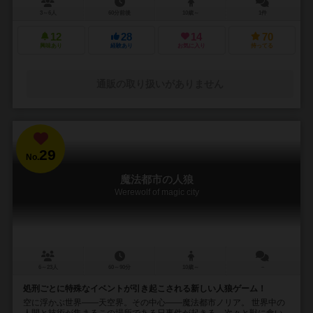
3～6人
60分前後
10歳～
1件
12
28
14
70
興味あり
経験あり
お気に入り
持ってる
通販の取り扱いがありません
29
No.
魔法都市の人狼
Werewolf of magic city
6～23人
60～90分
10歳～
－
処刑ごとに特殊なイベントが引き起こされる新しい人狼ゲーム！
空に浮かぶ世界――天空界。その中心――魔法都市ノリア。 世界中の
人間と技術が集まるこの場所である日事件が起きる。次々と獣に食い