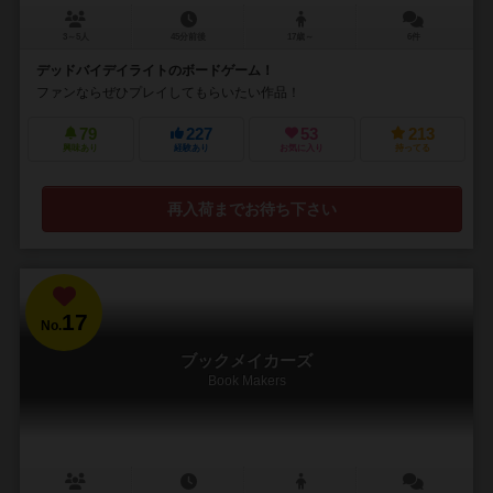
3～5人
45分前後
17歳～
6件
デッドバイデイライトのボードゲーム！
ファンならぜひプレイしてもらいたい作品！
79
227
53
213
興味あり
経験あり
お気に入り
持ってる
再入荷までお待ち下さい
17
No.
ブックメイカーズ
Book Makers