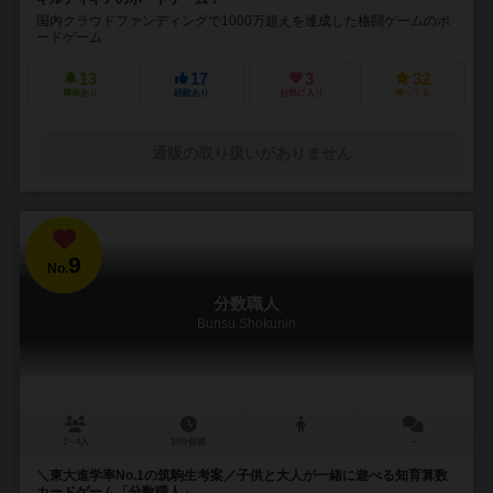
国内クラウドファンディングで1000万超えを達成した格闘ゲームのボ
ードゲーム
13
17
3
32
興味あり
経験あり
お気に入り
持ってる
通販の取り扱いがありません
9
No.
分数職人
Bunsu Shokunin
2～4人
10分前後
－
＼東大進学率No.1の筑駒生考案／子供と大人が一緒に遊べる知育算数
カードゲーム「分数職人」