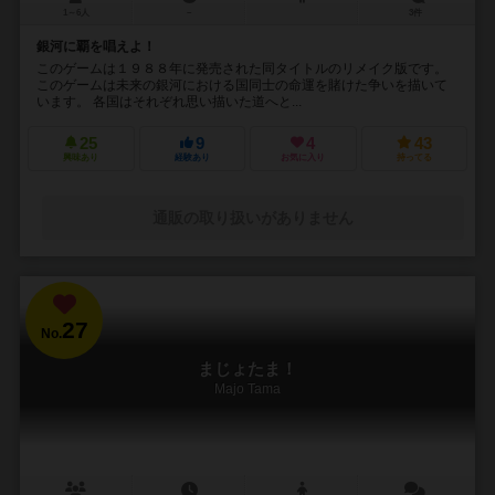
1～6人
－
3件
銀河に覇を唱えよ！
このゲームは１９８８年に発売された同タイトルのリメイク版です。
このゲームは未来の銀河における国同士の命運を賭けた争いを描いて
います。 各国はそれぞれ思い描いた道へと...
25
9
4
43
興味あり
経験あり
お気に入り
持ってる
通販の取り扱いがありません
27
No.
まじょたま！
Majo Tama