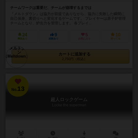
チームワークは重要だ、チームが崩壊するまでは
『メルトダウン』は協力が前提でありながら、協力に失敗した瞬間に
自己保身、裏切りへと変化するゲームです。 プレイヤーは原子炉管理
チームとなり、炉出力を管理します。 各プレイ...
24
9
5
10
興味あり
経験あり
お気に入り
持ってる
カートに追加する
2,750円（税込）
13
No.
超人ロックゲーム
Locke the superman