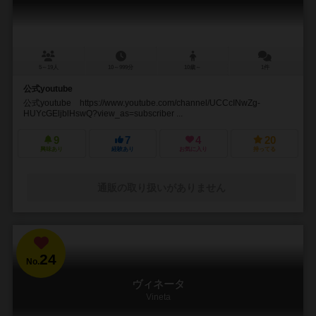
5～19人
10～999分
10歳～
1件
公式youtube
公式youtube https://www.youtube.com/channel/UCCcINwZg-
HUYcGEljblHswQ?view_as=subscriber ...
9
7
4
20
興味あり
経験あり
お気に入り
持ってる
通販の取り扱いがありません
24
No.
ヴィネータ
Vineta