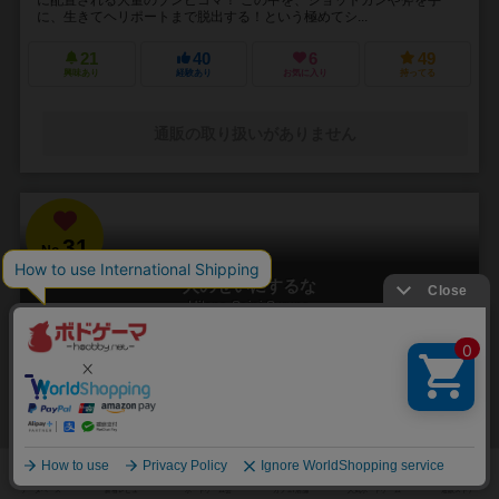
に、生きてヘリポートまで脱出する！という極めてシ...
21
40
6
49
興味あり
経験あり
お気に入り
持ってる
通販の取り扱いがありません
31
No.
人のせいにするな
Hitono Seini Suruna
3～5人
20分前後
5歳～
2件
責任をなすりつけろ！
「お前がやったんだろ！！」 やった覚えのないミスや罪を押し付けら