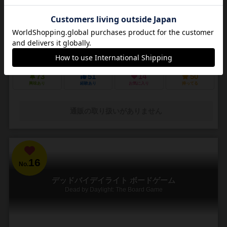
3～5人
30～45分
14歳～
4件
悪夢のような街で他の狩人を出し抜いて「血の遺志」を集めろ
ＰＳ４で発売されたフロムソフトウェアのブラッドボーンのカードゲ
ーム化。 かつて栄華を極めた古都ヤーナムでは風土病「獣の病」がは
びこっていた。あなたは「獣の病」の罹患者で...
73
51
14
50
興味あり
経験あり
お気に入り
持ってる
通販の取り扱いがありません
16
No.
デッドバイデイライト ボードゲーム
Dead by Daylight: The Board Game