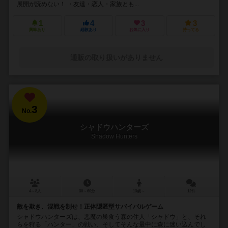
展開が読めない！ ・友達・恋人・家族とも...
1
4
3
3
興味あり
経験あり
お気に入り
持ってる
通販の取り扱いがありません
3
No.
シャドウハンターズ
Shadow Hunters
4～8人
30～60分
13歳～
12件
敵を欺き、混戦を制せ！正体隠匿型サバイバルゲーム
シャドウハンターズは、悪魔の巣食う森の住人「シャドウ」と、それ
らを狩る「ハンター」の戦い、そしてそんな最中に森に迷い込んでし