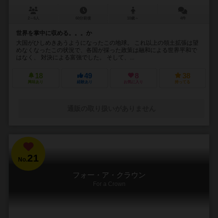
2～6人
60分前後
10歳～
4件
世界を掌中に収める。。。か
大国がひしめきあうようになったこの地球。 これ以上の領土拡張は望
めなくなったこの状況で、各国が採った政策は融和による世界平和で
はなく、 対決による富強でした。 そして、...
18
49
8
38
興味あり
経験あり
お気に入り
持ってる
通販の取り扱いがありません
21
No.
フォー・ア・クラウン
For a Crown