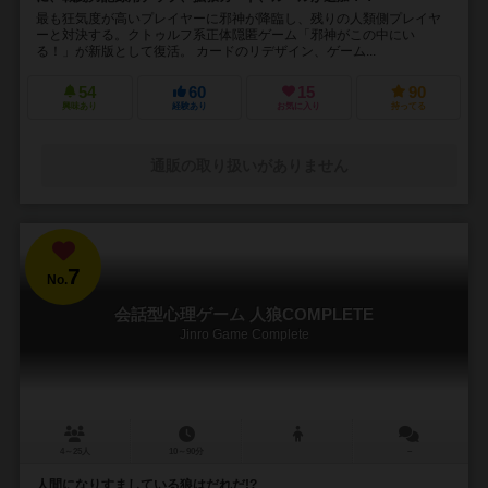
最も狂気度が高いプレイヤーに邪神が降臨し、残りの人類側プレイヤ
ーと対決する。クトゥルフ系正体隠匿ゲーム「邪神がこの中にい
る！」が新版として復活。 カードのリデザイン、ゲーム...
54
60
15
90
興味あり
経験あり
お気に入り
持ってる
通販の取り扱いがありません
7
No.
会話型心理ゲーム 人狼COMPLETE
Jinro Game Complete
4～25人
10～90分
－
人間になりすましている狼はだれだ!?