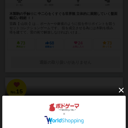
2～4人
15～40分
14歳～
14件
木製駒の手触りに 中二心をくすぐる世界観 立体的に展開していく盤面
幅広い戦術 ！！
雷轟【-山吹-】は… ポーカーや麻雀のように役を作りポイントを競う
セットコレクションゲームです。 役を成立させる為には木駒を積み、
塔を建てて、雷の術で解放しなければいけま...
73
68
24
73
興味あり
経験あり
お気に入り
持ってる
通販の取り扱いがありません
15
No.
ブラッドボーン：カードゲーム
Bloodborne: The Card Game