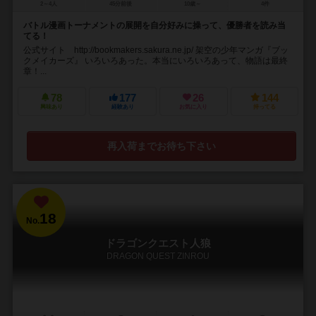
2～4人
45分前後
10歳～
4件
バトル漫画トーナメントの展開を自分好みに操って、優勝者を読み当
てる！
公式サイト http://bookmakers.sakura.ne.jp/ 架空の少年マンガ『ブッ
クメイカーズ』 いろいろあった。本当にいろいろあって、物語は最終
章！...
78
177
26
144
興味あり
経験あり
お気に入り
持ってる
再入荷までお待ち下さい
18
No.
ドラゴンクエスト人狼
DRAGON QUEST ZINROU