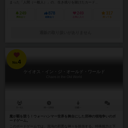
まった「人間（一般人）」の、生き残りを賭けたカード...
249
878
249
317
興味あり
経験あり
お気に入り
持ってる
通販の取り扱いがありません
4
No.
ケイオス・イン・ジ・オールド・ワールド
Chaos in the Old World
3～4人
60～120分
13歳～
－
魔が覇を競う！ウォーハンマー世界を舞台にした邪神の領地争いのボ
ードゲーム。
このボードゲームでは、混沌の邪悪な神々を担当する。特殊能力と下