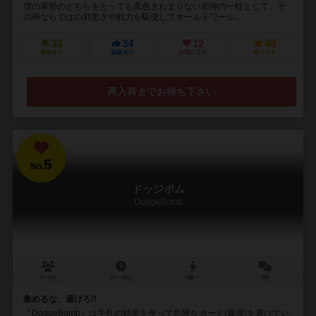
僕の軍勢のどちらをとっても異色きわまりない邪神の一柱として、そ
の神ならではの邪悪さや戦力を駆使してオールドワール...
30
34
12
49
興味あり
経験あり
お気に入り
持ってる
再入荷までお待ち下さい
5
No.
ドッジボム
DodgeBomb
3～6人
10～30分
8歳～
3件
集めるな、避けろ!!
『DodgeBomb』は手札の効果を使って危険なカード(爆弾)を避けてい