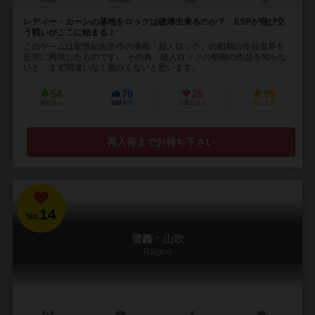
5～12人
60～80分
12歳～
7件
レディー・カーンの基地をロックは破壊出来るのか？ ESPが飛び交
う戦いがここに始まる！
このゲームは聖悠紀先生作の漫画「超人ロック」の初期の作品世界を
忠実に再現したものです。 その為、超人ロックの初期の作品を知らな
いと、まず間違いなく面白くないと思います。 ...
54
79
25
89
興味あり
経験あり
お気に入り
持ってる
再入荷までお待ち下さい
14
No.
雷轟：山吹
Raigou