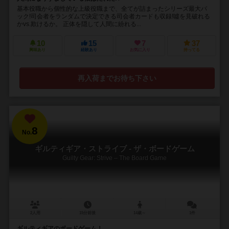
基本役職から個性的な上級役職まで、全てが詰まったシリーズ最大パ
ック!司会者をランダムで決定できる司会者カードも収録!噓を見破れる
かvs.欺けるか。 正体を隠して人間に紛れる...
10
15
7
37
興味あり
経験あり
お気に入り
持ってる
再入荷までお待ち下さい
8
No.
ギルティギア・ストライブ - ザ・ボードゲーム
Guilty Gear: Strive – The Board Game
2人用
15分前後
14歳～
1件
ギルティギアのボードゲーム！