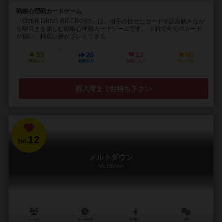
戦略心理戦カードゲーム
『OVER DRIVE RE:CROSS』は、相手の伏せたカードを読み解きなが
ら駆引きを楽しむ戦略心理戦カードゲームです。 １箱で全てのカード
が揃い、幅広い層がプレイできる...
33
26
12
55
興味あり
経験あり
お気に入り
持ってる
再入荷までお待ち下さい
12
No.
メルトダウン
Meltdown
4～6人
30～60分
10歳～
2件