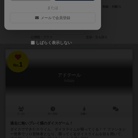
または
メールで会員登録
しばらく表示しない
1
No.
アドテール
Adtale
3～4人
20～30分
10歳～
－
過去に無いプレイ感のダイスゲーム！
ダイスでできたスライム、ダイスライムが襲ってくる！？ ファンタジ
ー世界でソロ冒険者となり、襲ってくるダイスライムを技を用いて、