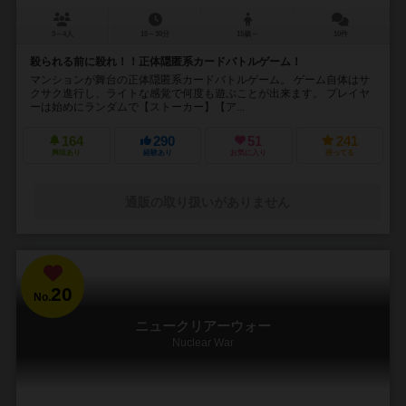
3～4人
15～30分
15歳～
10件
殺られる前に殺れ！！正体隠匿系カードバトルゲーム！
マンションが舞台の正体隠匿系カードバトルゲーム。 ゲーム自体はサ
クサク進行し、ライトな感覚で何度も遊ぶことが出来ます。 プレイヤ
ーは始めにランダムで【ストーカー】【ア...
164
290
51
241
興味あり
経験あり
お気に入り
持ってる
通販の取り扱いがありません
20
No.
ニュークリアーウォー
Nuclear War