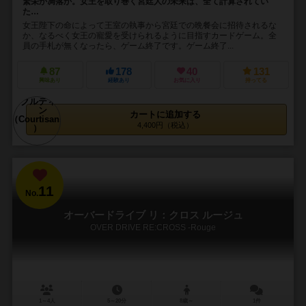
繁栄か凋落か。女王を取り巻く宮廷人の未来は、全て計算されてい
た…
女王陛下の命によって王室の執事から宮廷での晩餐会に招待されるな
か、なるべく女王の寵愛を受けられるように目指すカードゲーム。全
員の手札が無くなったら、ゲーム終了です。ゲーム終了...
87
178
40
131
興味あり
経験あり
お気に入り
持ってる
カートに追加する
4,400円（税込）
11
No.
オーバードライブ リ：クロス ルージュ
OVER DRIVE RE:CROSS -Rouge
1～4人
5～20分
8歳～
1件