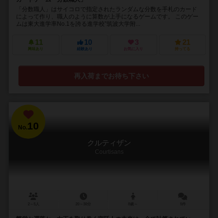
「分数職人」はサイコロで指定されたランダムな分数を手札のカード
によって作り、職人のように算数が上手になるゲームです。 このゲー
ムは東大進学率No.1を誇る進学校”筑波大学附...
11
10
3
21
興味あり
経験あり
お気に入り
持ってる
再入荷までお待ち下さい
10
No.
クルティザン
Courtisans
2～5人
20～30分
8歳～
5件