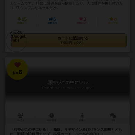
くゲームです。 時には爆弾を自ら解除したり、人に爆弾を押し付けた
り...!? シンプルなルールだけ...
15
5
3
8
興味あり
経験あり
お気に入り
持ってる
カートに追加する
1,650円（税込）
6
No.
邪神がこの中にいル
One of us becomes an evil god!
4～8人
40分前後
12歳～
2件
「邪神がこの中にいる！」新版。リデザイン及びバランス調整ととも
に、戦闘力記録用チップ、拡張カード、ルールが追加！！