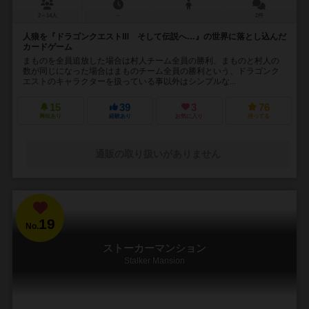
2～14人
－
2件
人狼を『ドラゴンクエストⅢ そして伝説へ…』の世界に落とし込んだ
カードゲーム
まものを全員追放した場合は村人チーム全員の勝利、まものと村人の
数が同じになった場合はまものチーム全員の勝利という、ドラゴンク
エストのキャラクターを扱っている事以外はシンプルな...
15
39
3
76
興味あり
経験あり
お気に入り
持ってる
通販の取り扱いがありません
19
No.
ストーカーマンション
Stalker Mansion