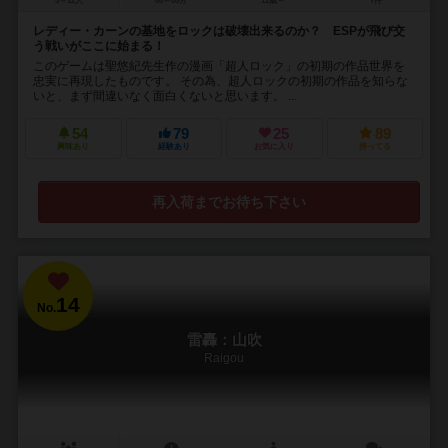
5～12人
60～80分
12歳～
7件
レディー・カーンの基地をロックは破壊出来るのか？ ESPが飛び交
う戦いがここに始まる！
このゲームは聖悠紀先生作の漫画「超人ロック」の初期の作品世界を
忠実に再現したものです。 その為、超人ロックの初期の作品を知らな
いと、まず間違いなく面白くないと思います。 ...
54
79
25
89
興味あり
経験あり
お気に入り
持ってる
再入荷までお待ち下さい
14
No.
雷轟：山吹
Raigou