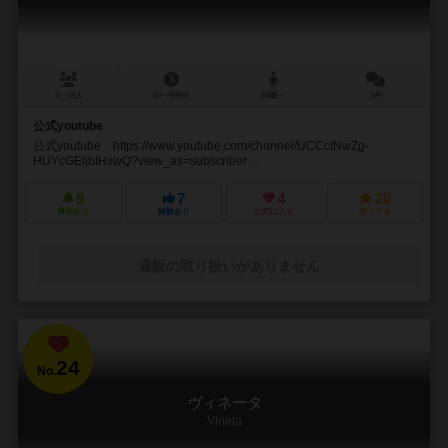
5～19人
10～999分
10歳～
1件
公式youtube
公式youtube https://www.youtube.com/channel/UCCcINwZg-
HUYcGEljblHswQ?view_as=subscriber ...
9
7
4
20
興味あり
経験あり
お気に入り
持ってる
通販の取り扱いがありません
24
No.
ヴィネータ
Vineta