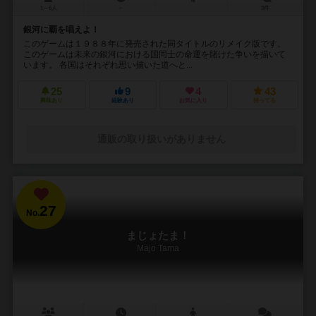
1～6人
－
3件
銀河に覇を唱えよ！
このゲームは１９８８年に発売された同タイトルのリメイク版です。
このゲームは未来の銀河における国同士の命運を賭けた争いを描いて
います。 各国はそれぞれ思い描いた道へと...
25
9
4
43
興味あり
経験あり
お気に入り
持ってる
通販の取り扱いがありません
27
No.
まじょたま！
Majo Tama