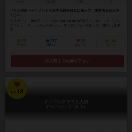
2～4人
45分前後
10歳～
4件
バトル漫画トーナメントの展開を自分好みに操って、優勝者を読み当
てる！
公式サイト http://bookmakers.sakura.ne.jp/ 架空の少年マンガ『ブッ
クメイカーズ』 いろいろあった。本当にいろいろあって、物語は最終
章！...
78
177
26
144
興味あり
経験あり
お気に入り
持ってる
再入荷までお待ち下さい
18
No.
ドラゴンクエスト人狼
DRAGON QUEST ZINROU