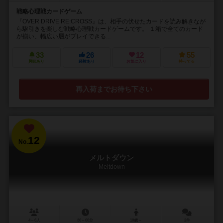
戦略心理戦カードゲーム
『OVER DRIVE RE:CROSS』は、相手の伏せたカードを読み解きなが
ら駆引きを楽しむ戦略心理戦カードゲームです。 １箱で全てのカード
が揃い、幅広い層がプレイできる...
33
26
12
55
興味あり
経験あり
お気に入り
持ってる
再入荷までお待ち下さい
12
No.
メルトダウン
Meltdown
4～6人
30～60分
10歳～
2件