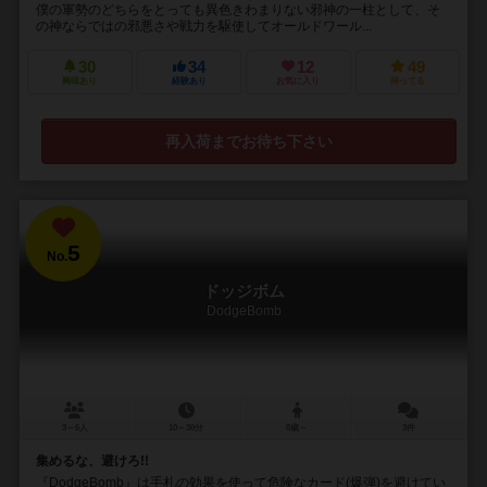
僕の軍勢のどちらをとっても異色きわまりない邪神の一柱として、そ
の神ならではの邪悪さや戦力を駆使してオールドワール...
30
34
12
49
興味あり
経験あり
お気に入り
持ってる
再入荷までお待ち下さい
5
No.
ドッジボム
DodgeBomb
3～6人
10～30分
8歳～
3件
集めるな、避けろ!!
『DodgeBomb』は手札の効果を使って危険なカード(爆弾)を避けてい