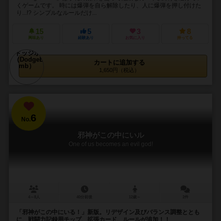
くゲームです。 時には爆弾を自ら解除したり、人に爆弾を押し付けた
り...!? シンプルなルールだけ...
15
5
3
8
興味あり
経験あり
お気に入り
持ってる
カートに追加する
1,650円（税込）
6
No.
邪神がこの中にいル
One of us becomes an evil god!
4～8人
40分前後
12歳～
2件
「邪神がこの中にいる！」新版。リデザイン及びバランス調整ととも
に、戦闘力記録用チップ、拡張カード、ルールが追加！！