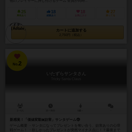
他のプレイヤーに押し付けるゲーム 全員が同時...
25
18
18
27
興味あり
経験あり
お気に入り
持ってる
カートに追加する
2,750円（税込）
2
No.
いたずらサンタさん
Tricky Santa Claus
2～6人
10～30分
6歳～
－
新感覚！「価値変動✖️妨害」サンタゲーム🤶
ゲーム概要 ・サンタになってプレゼントを奪い合う、妨害ありの心理
戦ゲーム！ ・欲しかったプレゼントが突然マイナス点に！？最後まで