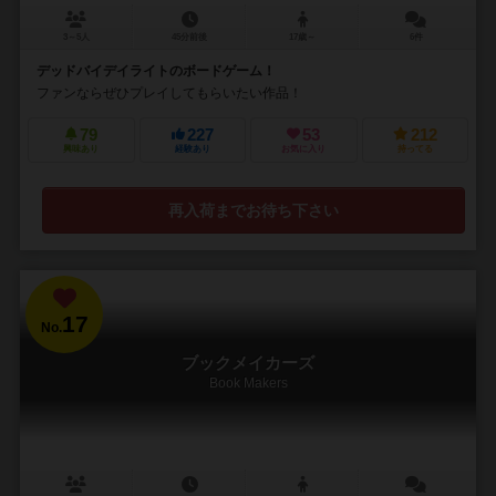
3～5人
45分前後
17歳～
6件
デッドバイデイライトのボードゲーム！
ファンならぜひプレイしてもらいたい作品！
79
227
53
212
興味あり
経験あり
お気に入り
持ってる
再入荷までお待ち下さい
17
No.
ブックメイカーズ
Book Makers