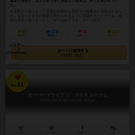
繁栄か凋落か。女王を取り巻く宮廷人の未来は、全て計算されてい
た…
女王陛下の命によって王室の執事から宮廷での晩餐会に招待されるな
か、なるべく女王の寵愛を受けられるように目指すカードゲーム。全
員の手札が無くなったら、ゲーム終了です。ゲーム終了...
87
178
40
131
興味あり
経験あり
お気に入り
持ってる
カートに追加する
4,400円（税込）
11
No.
オーバードライブ リ：クロス ルージュ
OVER DRIVE RE:CROSS -Rouge
1～4人
5～20分
8歳～
1件