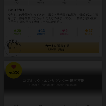
3～6人
30分前後
13歳～
3件
バカは生贄！
今年もこの季節がやってきた！ 魔女っ子学園では毎年、儀式で1人生贄
を出すー誰を生贄にするか？ そんなの決まってる、一番頭が悪い魔女
っ子だ！ 頭を使って考えてどうにか自分...
20
13
9
17
興味あり
経験あり
お気に入り
持ってる
カートに追加する
2,200円（税込）
28
No.
コズミック・エンカウンター 銀河強襲
Cosmic Encounter: Cosmic Incursion