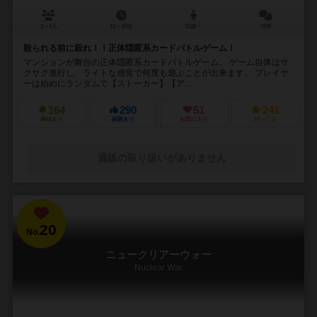
3～4人
15～30分
15歳～
10件
殺られる前に殺れ！！正体隠匿系カードバトルゲーム！
マンションが舞台の正体隠匿系カードバトルゲーム。 ゲーム自体はサ
クサク進行し、ライトな感覚で何度も遊ぶことが出来ます。 プレイヤ
ーは始めにランダムで【ストーカー】【ア...
164
290
51
241
興味あり
経験あり
お気に入り
持ってる
通販の取り扱いがありません
20
No.
ニュークリアーウォー
Nuclear War