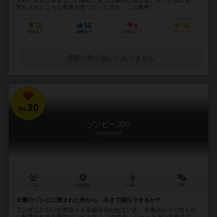
荒らされたような死体が見つかったのだ。この事件...
10
56
8
48
興味あり
経験あり
お気に入り
持ってる
通販の取り扱いがありません
30
No.
ゾンビーズ!!!
Zombies!!!
2～6人
60分前後
12歳～
2件
大量のゾンビに囲まれた街から、生きて脱出できるか⁉︎
ランダムに引いた街タイルを組み合わせていき、出来上がってゆく街
に配置される大量のゾンビコマ！ この中を、ショットガンや斧を手