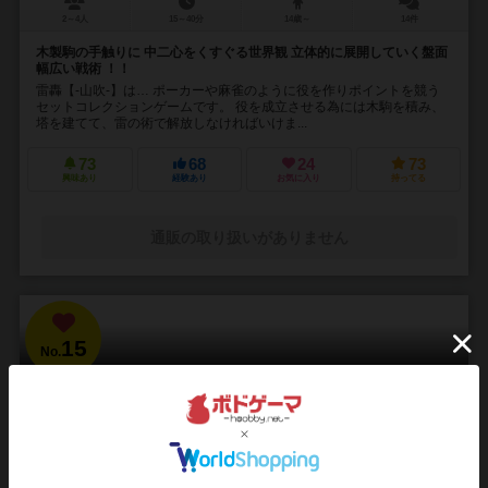
2～4人
15～40分
14歳～
14件
木製駒の手触りに 中二心をくすぐる世界観 立体的に展開していく盤面
幅広い戦術 ！！
雷轟【-山吹-】は… ポーカーや麻雀のように役を作りポイントを競う
セットコレクションゲームです。 役を成立させる為には木駒を積み、
塔を建てて、雷の術で解放しなければいけま...
73
68
24
73
興味あり
経験あり
お気に入り
持ってる
通販の取り扱いがありません
15
No.
ブラッドボーン：カードゲーム
Bloodborne: The Card Game