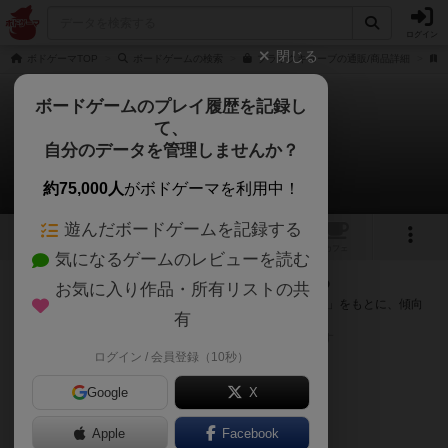
ログイン
閉じる
ボドゲーマTOP
ボードゲームの検索
ブラックキューブの通販/商品詳細
ボードゲームのプレイ履歴を記録し
て、
ブラックキューブ
自分のデータを管理しませんか？
次のおすすめボードゲーム
約75,000人
がボドゲーマを利用中！
遊んだボードゲームを記録する
2
トップ
画像
動画
レビュー
カフェ
気になるゲームのレビューを読む
『ブラックキューブ』が好きな方へのおすすめ
お気に入り作品・所有リストの共
このゲームのトップページで投票された「プレイ感の評価」をもとに、傾向
有
が近いボードゲームをランキング形式で紹介します。
※リストには一定の投票数がある作品のみを表示しています
ログイン / 会員登録（10秒）
Google
X
Apple
Facebook