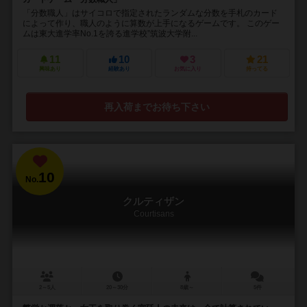
「分数職人」はサイコロで指定されたランダムな分数を手札のカード
によって作り、職人のように算数が上手になるゲームです。 このゲー
ムは東大進学率No.1を誇る進学校”筑波大学附...
11
10
3
21
興味あり
経験あり
お気に入り
持ってる
再入荷までお待ち下さい
10
No.
クルティザン
Courtisans
2～5人
20～30分
8歳～
5件