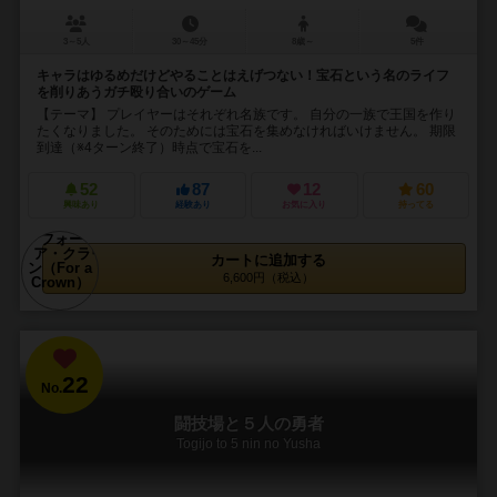
3～5人
30～45分
8歳～
5件
キャラはゆるめだけどやることはえげつない！宝石という名のライフ
を削りあうガチ殴り合いのゲーム
【テーマ】 プレイヤーはそれぞれ名族です。 自分の一族で王国を作り
たくなりました。 そのためには宝石を集めなければいけません。 期限
到達（※4ターン終了）時点で宝石を...
52
87
12
60
興味あり
経験あり
お気に入り
持ってる
カートに追加する
6,600円（税込）
22
No.
闘技場と５人の勇者
Togijo to 5 nin no Yusha