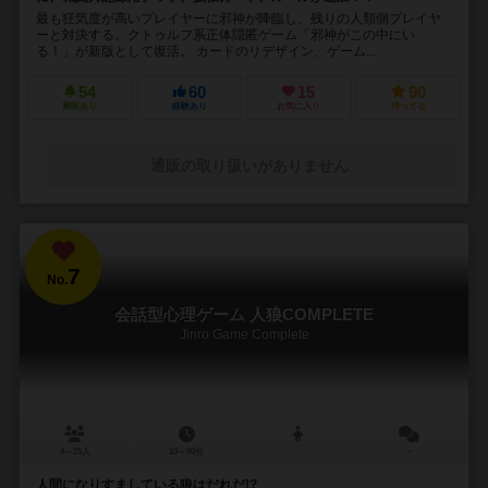
最も狂気度が高いプレイヤーに邪神が降臨し、残りの人類側プレイヤ
ーと対決する。クトゥルフ系正体隠匿ゲーム「邪神がこの中にい
る！」が新版として復活。 カードのリデザイン、ゲーム...
54
60
15
90
興味あり
経験あり
お気に入り
持ってる
通販の取り扱いがありません
7
No.
会話型心理ゲーム 人狼COMPLETE
Jinro Game Complete
4～25人
10～90分
－
人間になりすましている狼はだれだ!?