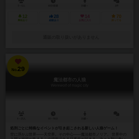
3～6人
60分前後
10歳～
1件
12
28
14
70
興味あり
経験あり
お気に入り
持ってる
通販の取り扱いがありません
29
No.
魔法都市の人狼
Werewolf of magic city
6～23人
60～90分
10歳～
－
処刑ごとに特殊なイベントが引き起こされる新しい人狼ゲーム！
空に浮かぶ世界――天空界。その中心――魔法都市ノリア。 世界中の
人間と技術が集まるこの場所である日事件が起きる。次々と獣に食い