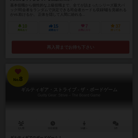
基本役職から個性的な上級役職まで、全てが詰まったシリーズ最大パ
ック!司会者をランダムで決定できる司会者カードも収録!噓を見破れる
かvs.欺けるか。 正体を隠して人間に紛れる...
10
15
7
37
興味あり
経験あり
お気に入り
持ってる
再入荷までお待ち下さい
8
No.
ギルティギア・ストライブ - ザ・ボードゲーム
Guilty Gear: Strive – The Board Game
2人用
15分前後
14歳～
1件
ギルティギアのボードゲーム！