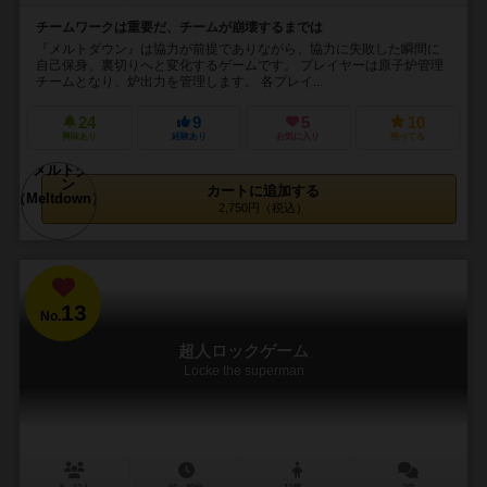
チームワークは重要だ、チームが崩壊するまでは
『メルトダウン』は協力が前提でありながら、協力に失敗した瞬間に
自己保身、裏切りへと変化するゲームです。 プレイヤーは原子炉管理
チームとなり、炉出力を管理します。 各プレイ...
24
9
5
10
興味あり
経験あり
お気に入り
持ってる
カートに追加する
2,750円（税込）
13
No.
超人ロックゲーム
Locke the superman