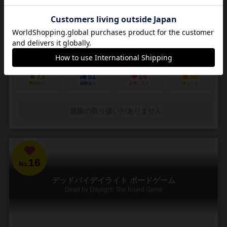
3～5人
30～45分
14歳～
4件
悪夢のような街で他の狩人を出し抜いて「血の遺志」を集めろ
ＰＳ４で発売されたフロムソフトウェアのブラッドボーンのカードゲ
ーム化。 かつて栄華を極めた古都ヤーナムでは風土病「獣の病」がは
びこっていた。あなたは「獣の病」の罹患者で...
73
51
14
50
興味あり
経験あり
お気に入り
持ってる
通販の取り扱いがありません
16
No.
デッドバイデイライト ボードゲーム
Dead by Daylight: The Board Game