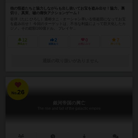
他の怪盗たちと協力しながらも出し抜いてお宝を盗み出せ！協力、裏
切り、真実、嘘の痛快アクションゲーム！
谷洋（たに ひろし）通称タニ・オーシャン率いる怪盗団になってお宝
を盗み出せ！ 今回のターゲットは、不当な利益によって巨大化したカ
ジノ。その総額160億ドル。 プレイヤ...
12
2
0
7
興味あり
経験あり
お気に入り
持ってる
通販の取り扱いがありません
26
No.
銀河帝国の興亡
The rise and fall of the galactic empire