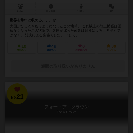
2～6人
60分前後
10歳～
4件
世界を掌中に収める。。。か
大国がひしめきあうようになったこの地球。 これ以上の領土拡張は望
めなくなったこの状況で、各国が採った政策は融和による世界平和で
はなく、 対決による富強でした。 そして、...
18
49
8
38
興味あり
経験あり
お気に入り
持ってる
通販の取り扱いがありません
21
No.
フォー・ア・クラウン
For a Crown