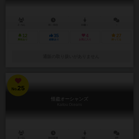
2～6人
45～55分
10歳～
－
12
35
4
27
興味あり
経験あり
お気に入り
持ってる
通販の取り扱いがありません
25
No.
怪盗オーシャンズ
Kaitou Oceans
3～4人
30分前後
8歳～
4件