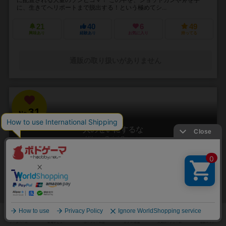
に、生きてヘリポートまで脱出する！という極めてシ...
21
40
6
49
興味あり
経験あり
お気に入り
持ってる
通販の取り扱いがありません
31
No.
人のせいにするな
Hitono Seini Suruna
3～5人
20分前後
5歳～
2件
責任をなすりつけろ！
「お前がやったんだろ！！」 やった覚えのないミスや罪を押し付けら