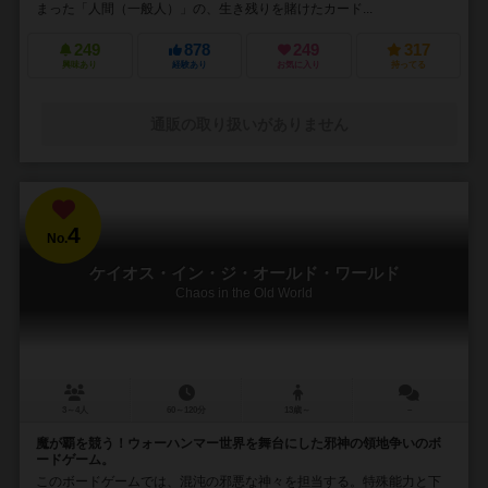
まった「人間（一般人）」の、生き残りを賭けたカード...
249
878
249
317
興味あり
経験あり
お気に入り
持ってる
通販の取り扱いがありません
4
No.
ケイオス・イン・ジ・オールド・ワールド
Chaos in the Old World
3～4人
60～120分
13歳～
－
魔が覇を競う！ウォーハンマー世界を舞台にした邪神の領地争いのボ
ードゲーム。
このボードゲームでは、混沌の邪悪な神々を担当する。特殊能力と下