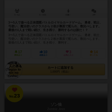
3～5人
5～10分
10歳～
2件
3〜5人で遊べる正体隠匿バトルロイヤルカードゲーム。 勇者、戦士、
弓使い、魔法使いのクラスから２枚が裏面で配られ、数比べします。
最後の1人まで戦い続け、生き残り、勝利するのは誰だ！？
3〜5人で遊べる正体隠匿バトルロイヤルカードゲーム。 勇者、戦士、
弓使い、魔法使いのクラスから２枚が裏面で配られ、数比べします。
最後の1人まで戦い続け、生き残り、勝利す...
17
10
3
14
興味あり
経験あり
お気に入り
持ってる
カートに追加する
1,000円（税込）
23
No.
ゾン狼
Zombie Jinro