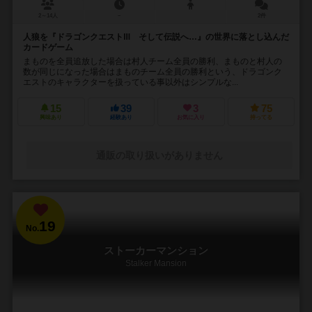
2～14人
－
2件
人狼を『ドラゴンクエストⅢ そして伝説へ…』の世界に落とし込んだ
カードゲーム
まものを全員追放した場合は村人チーム全員の勝利、まものと村人の
数が同じになった場合はまものチーム全員の勝利という、ドラゴンク
エストのキャラクターを扱っている事以外はシンプルな...
15
39
3
75
興味あり
経験あり
お気に入り
持ってる
通販の取り扱いがありません
19
No.
ストーカーマンション
Stalker Mansion