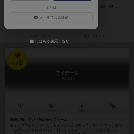
または
メールで会員登録
しばらく表示しない
1
No.
アドテール
Adtale
3～4人
20～30分
10歳～
－
過去に無いプレイ感のダイスゲーム！
ダイスでできたスライム、ダイスライムが襲ってくる！？ ファンタジ
ー世界でソロ冒険者となり、襲ってくるダイスライムを技を用いて、