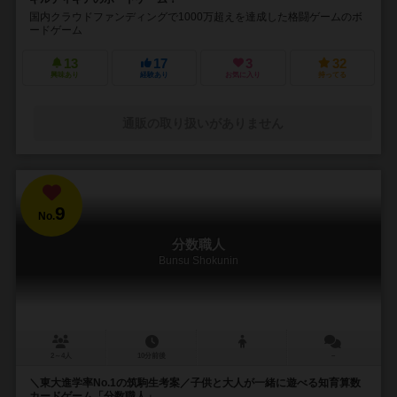
国内クラウドファンディングで1000万超えを達成した格闘ゲームのボ
ードゲーム
13
17
3
32
興味あり
経験あり
お気に入り
持ってる
通販の取り扱いがありません
9
No.
分数職人
Bunsu Shokunin
2～4人
10分前後
－
＼東大進学率No.1の筑駒生考案／子供と大人が一緒に遊べる知育算数
カードゲーム「分数職人」