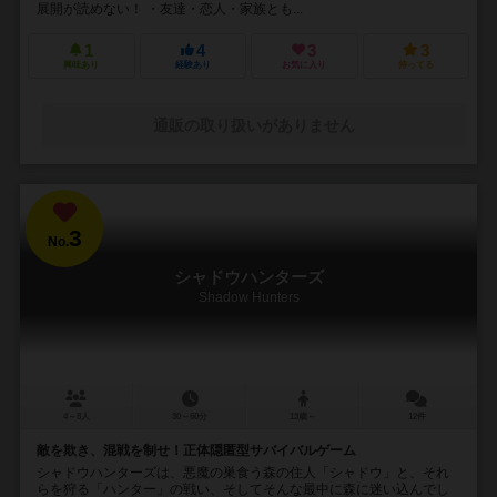
展開が読めない！ ・友達・恋人・家族とも...
1
4
3
3
興味あり
経験あり
お気に入り
持ってる
通販の取り扱いがありません
3
No.
シャドウハンターズ
Shadow Hunters
4～8人
30～60分
13歳～
12件
敵を欺き、混戦を制せ！正体隠匿型サバイバルゲーム
シャドウハンターズは、悪魔の巣食う森の住人「シャドウ」と、それ
らを狩る「ハンター」の戦い、そしてそんな最中に森に迷い込んでし