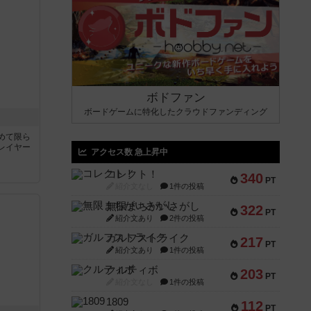
ボドファン
ボードゲームに特化したクラウドファンディング
めて限ら
レイヤー
アクセス数 急上昇中
コレクト！
340
PT
紹介文なし
1件の投稿
無限まちがいさがし
322
PT
紹介文あり
2件の投稿
ガルフストライク
217
PT
紹介文あり
1件の投稿
クルティボ
203
PT
紹介文なし
1件の投稿
1809
112
PT