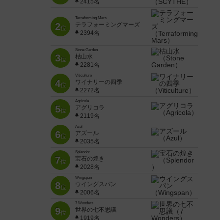
2415名
Terraforming Mars
2
テラフォーミングマーズ
位
2394名
Stone Garden
3
枯山水
位
2281名
Viticulture
4
ワイナリーの四季
位
2272名
Agricola
5
アグリコラ
位
2119名
Azul
6
アズール
位
2035名
Splendor
7
宝石の煌き
位
2028名
Wingspan
8
ウイングスパン
位
2006名
7 Wonders
9
世界の七不思議
位
1919名