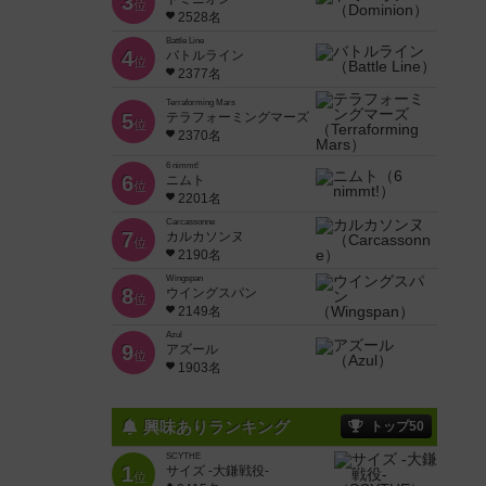
3
位
2528名
Battle Line
4
バトルライン
位
2377名
Terraforming Mars
5
テラフォーミングマーズ
位
2370名
6 nimmt!
6
ニムト
位
2201名
Carcassonne
7
カルカソンヌ
位
2190名
Wingspan
8
ウイングスパン
位
2149名
Azul
9
アズール
位
1903名
興味ありランキング
トップ50
SCYTHE
1
サイズ -大鎌戦役-
位