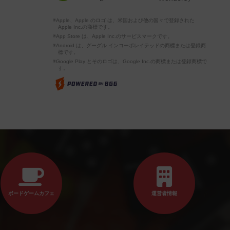
※Apple、Apple のロゴ は、米国および他の国々で登録された
Apple Inc.の商標です。
※App Store は、Apple Inc.のサービスマークです。
※Android は、グーグル インコーポレイテッドの商標または登録商
標です。
※Google Play とそのロゴは、Google Inc.の商標または登録商標で
す。
ボードゲームカフェ
運営者情報