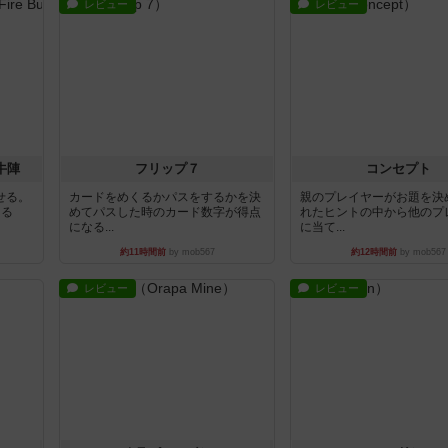
レビュー
レビュー
牛陣
フリップ７
コンセプト
せる。
カードをめくるかパスをするかを決
親のプレイヤーがお題を決
きる
めてパスした時のカード数字が得点
れたヒントの中から他のプ
になる...
に当て...
約11時間前
by mob567
約12時間前
by mob567
レビュー
レビュー