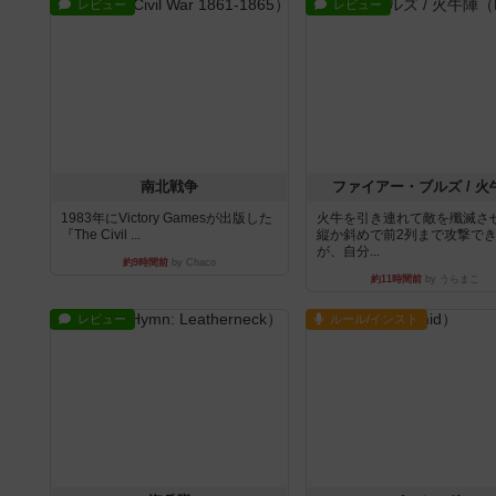
レビュー
レビュー
南北戦争
ファイアー・ブルズ / 火
1983年にVictory Gamesが出版した
火牛を引き連れて敵を殲滅さ
『The Civil ...
縦か斜めで前2列まで攻撃で
が、自分...
約9時間前
by Chaco
約11時間前
by うらまこ
レビュー
ルール/インスト