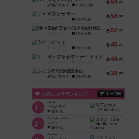
59
PT
紹介文あり
13件の投稿
ギャンブラー
58
PT
紹介文なし
2件の投稿
Bitter End ブタペスト救出作戦
52
PT
紹介文なし
1件の投稿
ラピード
46
PT
紹介文なし
1件の投稿
ザ・フラッフィー・ライト
44
PT
紹介文なし
0件の投稿
ふたつの城の物語
39
PT
紹介文あり
6件の投稿
お気に入りランキング
トップ50
Splendor
1
宝石の煌き
位
4040名
Die Siedler von Catan
2
カタン
位
3616名
Dominion
ドミニオン