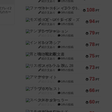
紹介文あり
1件の投稿
ファースト・イン・フライト
間プレイ2
108
PT
札のカー
紹介文あり
3件の投稿
モズビ－ズ・レイダ－ズ
94
PT
紹介文あり
1件の投稿
テンプテーション
79
PT
紹介文なし
2件の投稿
インドネシア
78
PT
紹介文あり
2件の投稿
宵と暁の呪文書
75
PT
紹介文あり
8件の投稿
リスボン・トラム 28
73
PT
紹介文あり
9件の投稿
アマナイト
73
PT
紹介文なし
1件の投稿
ブラヴェスト
66
PT
紹介文なし
1件の投稿
スペクタキュラー
60
PT
紹介文なし
1件の投稿
スモールワールド