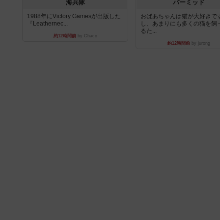
海兵隊
パーミッド
1988年にVictory Gamesが出版した
おばあちゃんは猫が大好きです
『Leathernec...
し、あまりにも多くの猫を飼
るた...
約12時間前
by Chaco
約12時間前
by jurong