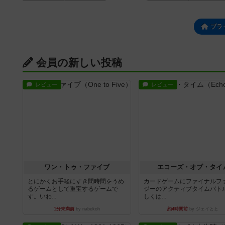
ブラ
会員の新しい投稿
レビュー
レビュー
ワン・トゥ・ファイブ
エコーズ・オブ・タイ
とにかくお手軽にすき間時間をうめ
カードゲームにファイナルフ
るゲームとして重宝するゲームで
ジーのアクティブタイムバト
す。いわ...
しくは...
1分未満前
by nabekoh
約4時間前
by ジェイとと