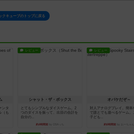
ックキューブのトップに戻る
レビュー
レビュー
ム
シャット・ザ・ボックス
オバケだぞ～
ァンタ
とてもシンプルなダイスゲーム。2
対人アナログプレイ。簡単
ル（も
つのダイスを振って、出目の合計を
で誰とでも遊べるゲーム。
自分の...
子ども...
約4時間前
by OSAっち
約6時間前
by おーちゃ