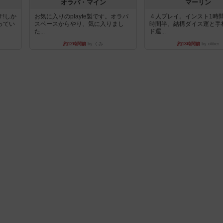
オラパ・マイン
マーリン
!しか
お気に入りのplayte製です。オラパ
４人プレイ。インスト1時
ってい
スペースからやり、気に入りまし
時間半。結構ダイス運と手
た...
ド運...
約12時間前
by くみ
約13時間前
by oliber