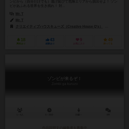
ンビから（自分だけでも）逃げ延びて危険エリアから脱出せよ！ ゾン
ビがあふれる世界を生き残れ！ 対...
Mr. T
Mr. T
クリエイティブハウスキューズ（Creative House Q's）
キューズゲー
18
43
9
49
興味あり
経験あり
お気に入り
持ってる
ゾンビが来るぞ！
Zombi ga kuruzo
1～4人
5～20分
10歳～
0件
作品説明文の編集者を募集中