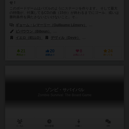
せ！
このボードゲームはパズルのようにステージを作ります。 そして最大
の特徴が、付属してるCDの曲（15分）が終わるまでにゴール、或いは
勝利条件を満たさないといけないこと。そ...
ギョーム・レマーリー（Guillaume Lémery）
ニコラス・シュレーヴィッツ
ビバウウン（Biboun）
イゴール・プルーチン（Igor Polouchine）
イエロ（IELLO）
デヴィル（Devir）
エグモント ポルスカ（Egmo
21
20
8
24
興味あり
経験あり
お気に入り
持ってる
ゾンビ・サバイバル
Zombie Survival: The Board Game
1～4人
90分前後
13歳～
0件