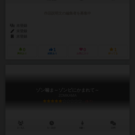
作品説明文の編集者を募集中
未登録
未登録
未登録
0
1
0
1
興味あり
経験あり
お気に入り
持ってる
ゾン噛ま～ゾンビにかまれて～
ZOMKAMA
5.7
3～5人
5～15分
8歳～
13件