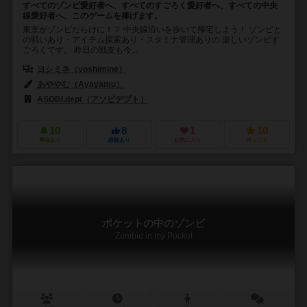
すべてのゾンビ愛好者へ、すべてのすごろく愛好者へ、すべての中央
線愛好者へ、このゲームを捧げます。
東京がゾンビだらけに！？ 中央線沿いを歩いて帰宅しよう！ ゾンビと
の戦いあり・アイテム探索あり・スタミナ管理ありの 楽しいゾンビす
ごろくです。 昨日の戦友も今...
ヨシミネ（yoshimine）
あややむ（Ayayamu）
ASOBI.dept（アソビデプト）
10
8
1
10
興味あり
経験あり
お気に入り
持ってる
ポケットの中のゾンビ
Zombie in my Pocket