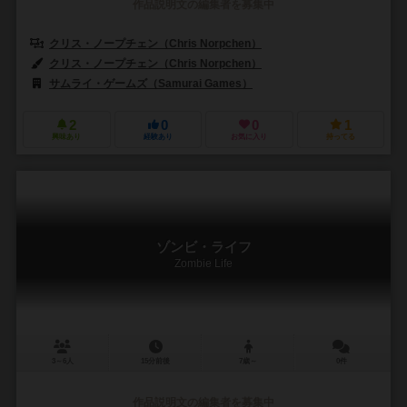
作品説明文の編集者を募集中
クリス・ノープチェン（Chris Norpchen）
クリス・ノープチェン（Chris Norpchen）
サムライ・ゲームズ（Samurai Games）
2
0
0
1
興味あり
経験あり
お気に入り
持ってる
ゾンビ・ライフ
Zombie Life
3～6人
15分前後
7歳～
0件
作品説明文の編集者を募集中