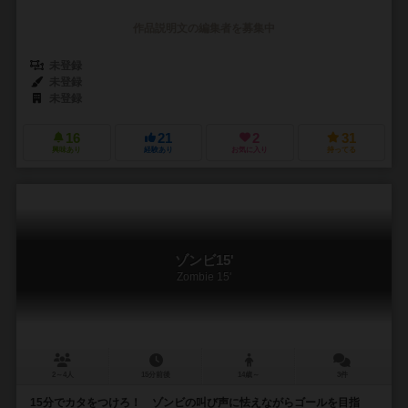
作品説明文の編集者を募集中
未登録
未登録
未登録
16
21
2
31
興味あり
経験あり
お気に入り
持ってる
ゾンビ15'
Zombie 15'
2～4人
15分前後
14歳～
3件
15分でカタをつけろ！ ゾンビの叫び声に怯えながらゴールを目指