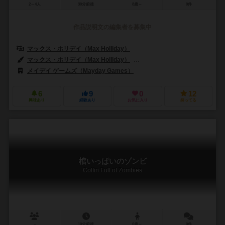
2～4人
30分前後
8歳～
0件
作品説明文の編集者を募集中
マックス・ホリデイ（Max Holliday）
マックス・ホリデイ（Max Holliday）
ジョン・ウェルタ（John Hue
メイデイ ゲームズ（Mayday Games）
6
9
0
12
興味あり
経験あり
お気に入り
持ってる
棺いっぱいのゾンビ
Coffin Full of Zombies
－
10分前後
6歳～
0件