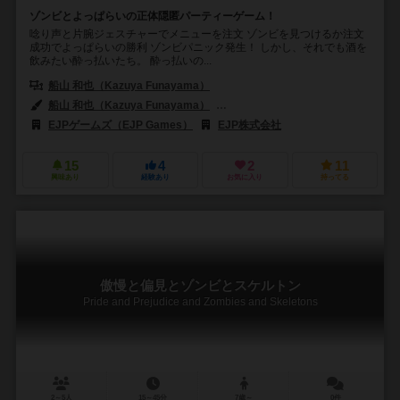
ゾンビとよっぱらいの正体隠匿パーティーゲーム！
唸り声と片腕ジェスチャーでメニューを注文 ゾンビを見つけるか注文
成功でよっぱらいの勝利 ゾンビパニック発生！ しかし、それでも酒を
飲みたい酔っ払いたち。 酔っ払いの...
船山 和也（Kazuya Funayama）
船山 和也（Kazuya Funayama）
ミズノ タカユキ（Takayuki Mizu
EJPゲームズ（EJP Games）
EJP株式会社
15
4
2
11
興味あり
経験あり
お気に入り
持ってる
傲慢と偏見とゾンビとスケルトン
Pride and Prejudice and Zombies and Skeletons
2～5人
15～45分
7歳～
0件