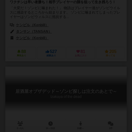
ワクチンは早い者勝ち！相手プレイヤーの隙を狙って生き残ろう！
「大変だ！ゾンビに噛まれた！」 物語はプレイヤー達がゾンビウイル
スに感染するところから始まります。 ゾンビに噛まれてしまったプレ
イヤーはゾンビウィルスに抵抗する...
ケンビル（Kenbill）
タンサン（TANSAN）
ケンビル（Kenbill）
88
527
81
205
興味あり
経験あり
お気に入り
持ってる
居酒屋オブザデッド～ゾンビ探しは注文のあとで～
Izakaya of the dead
2～6人
10～20分
10歳～
2件