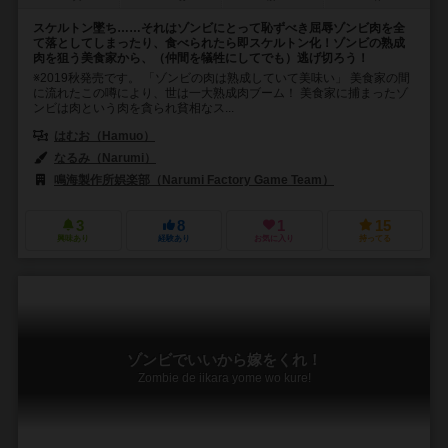
スケルトン墜ち……それはゾンビにとって恥ずべき屈辱ゾンビ肉を全
て落としてしまったり、食べられたら即スケルトン化！ゾンビの熟成
肉を狙う美食家から、（仲間を犠牲にしてでも）逃げ切ろう！
※2019秋発売です。 「ゾンビの肉は熟成していて美味い」 美食家の間
に流れたこの噂により、世は一大熟成肉ブーム！ 美食家に捕まったゾ
ンビは肉という肉を貪られ貧相なス...
はむお（Hamuo）
なるみ（Narumi）
鳴海製作所娯楽部（Narumi Factory Game Team）
3
8
1
15
興味あり
経験あり
お気に入り
持ってる
ゾンビでいいから嫁をくれ！
Zombie de iikara yome wo kure!