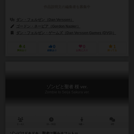
作品説明文の編集者を募集中
ダン・フェルゼン（Dan Verssen）
ゴードン・ネーピア（Gordon Napier）
ダン・フェルゼン・ゲームズ（Dan Verssen Games (DVG)）
4
0
0
1
興味あり
経験あり
お気に入り
持ってる
ゾンビと聖者 桜 ver.
Zombie to Seija Sakura ver.
2～4人
15～30分
9歳～
4件
ゾンビはドキドキ、聖者は脳みそフットー