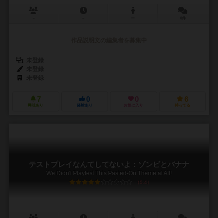
－
－
ー
0件
作品説明文の編集者を募集中
未登録
未登録
未登録
7
0
0
6
興味あり
経験あり
お気に入り
持ってる
テストプレイなんてしてないよ：ゾンビとバナナ
We Didn't Playtest This Pasted-On Theme at All!
5.4