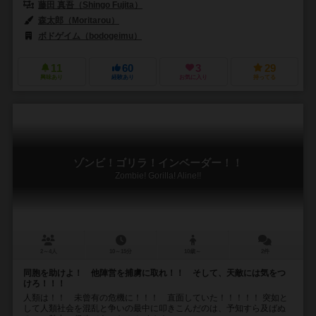
藤田 真吾（Shingo Fujita）
森太郎（Moritarou）
ボドゲイム（bodogeimu）
11
60
3
29
興味あり
経験あり
お気に入り
持ってる
ゾンビ！ゴリラ！インベーダー！！
Zombie! Gorilla! Aline!!
2～4人
10～15分
10歳～
2件
同胞を助けよ！ 他陣営を捕虜に取れ！！ そして、天敵には気をつ
けろ！！！
人類は！！ 未曾有の危機に！！！ 直面していた！！！！！ 突如と
して人類社会を混乱と争いの最中に叩きこんだのは、予知すら及ばぬ