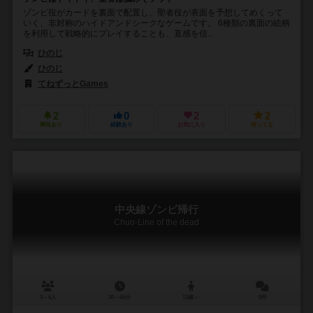
ゾンビ役がカードを裏面で配置し、聖者役が表面を予想してめくって
いく、非対称のハイドアンドシークなゲームです。 6種類の裏面の絵柄
を利用して戦略的にプレイすることも、直感を信...
ひのじ
ひのじ
てねずっとGames
2
0
2
2
興味あり
経験あり
お気に入り
持ってる
中央線ゾンビ帰行
Chuo-Line of the dead
3～6人
30～60分
13歳～
0件