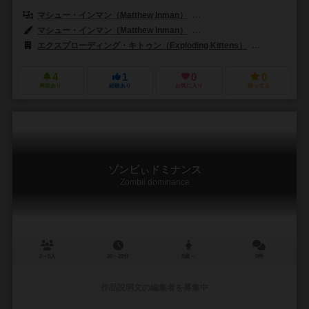
マシュー・インマン（Matthew Inman）
イーラン・リー（Elan Lee
マシュー・インマン（Matthew Inman）
イーラン・リー（Elan Lee
エクスプローディング・キトゥン（Exploding Kittens）
ADCブラック
4
1
0
0
興味あり
経験あり
お気に入り
持ってる
ゾンビぃドミナンス
Zombii dominance
2～5人
10～20分
8歳～
0件
作品説明文の編集者を募集中