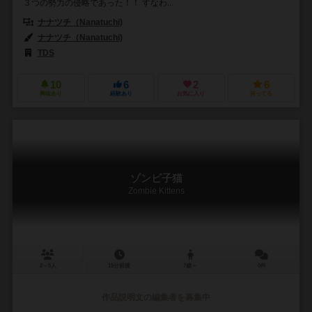
３つの勢力の侵略であった！！ すなわ...
ナナツチ（Nanatuchi)
ナナツチ（Nanatuchi)
TDS
10
6
2
6
興味あり
経験あり
お気に入り
持ってる
ゾンビ子猫
Zombie Kittens
2～5人
15分前後
7歳～
0件
作品説明文の編集者を募集中