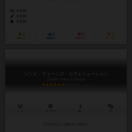
未登録
未登録
未登録
3
2
0
4
興味あり
経験あり
お気に入り
持ってる
ゾンビ・ティーンズ・エヴォリューション
Zombie Teenz Evolution
6.3
2～4人
15～25分
8歳～
2件
作品説明文の編集者を募集中