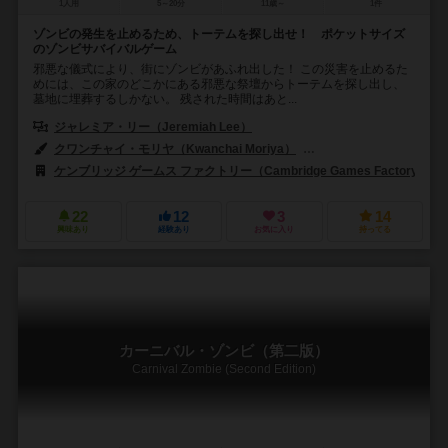
1人用
5～20分
11歳～
1件
ゾンビの発生を止めるため、トーテムを探し出せ！ ポケットサイズ
のゾンビサバイバルゲーム
邪悪な儀式により、街にゾンビがあふれ出した！ この災害を止めるた
めには、この家のどこかにある邪悪な祭壇からトーテムを探し出し、
墓地に埋葬するしかない。 残された時間はあと...
ジャレミア・リー（Jeremiah Lee）
クワンチャイ・モリヤ（Kwanchai Moriya）
ジェンシルバー（Jenn S
ケンブリッジ ゲームス ファクトリー（Cambridge Games Factory）
22
12
3
14
興味あり
経験あり
お気に入り
持ってる
カーニバル・ゾンビ（第二版）
Carnival Zombie (Second Edition)