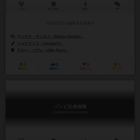
1～6人
45～120分
12歳～
0件
作品説明文の編集者を募集中
マッテオ・サンタス（Matteo Santus）
ジョクラリス（Jocularis）
アルべ・パヴォ（Albe Pavo）
5
0
0
1
興味あり
経験あり
お気に入り
持ってる
ゾンビ生命保険
Zombielife Insurance