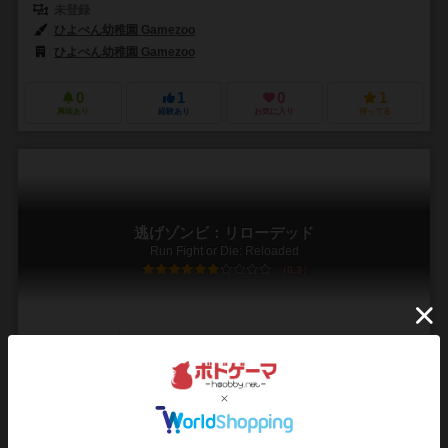
未登録
ひよぺん幼稚園 Gamezoo
ひよぺん幼稚園 Gamezoo
0
1
0
1
興味あり
経験あり
お気に入り
持ってる
逃げゾンビ：リローデッド
Run Fight or Die: Reloaded
6.3
1～4人
20～40分
10歳～
4件
次々に湧いてくるゾンビを片っ端から蹴散らして逃げまくれ！みんな
で楽しくゾンビ無双はもちろん、新たに追加されたソロプレイモード
で、１人でも楽しくゾンビ無双☆
生き残りを図る街の住民たちの1人となり、ボスゾンビの打倒を目指