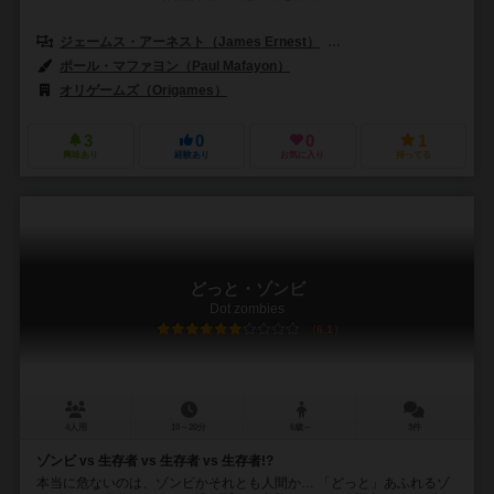
ジェームス・アーネスト（James Ernest）
ポール・ピーターソン（Pau
ポール・マファヨン（Paul Mafayon）
オリゲームズ（Origames）
3
0
0
1
興味あり
経験あり
お気に入り
持ってる
どっと・ゾンビ
Dot zombies
6.1
4人用
10～20分
6歳～
3件
ゾンビ vs 生存者 vs 生存者 vs 生存者!?
本当に危ないのは、ゾンビかそれとも人間か… 「どっと」あふれるゾ