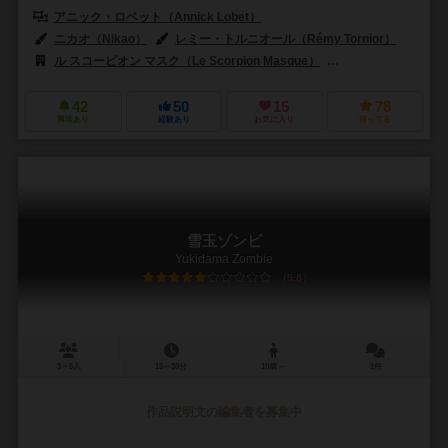
アニック・ロベット（Annick Lobet）
ニカオ（Nikao）
レミー・トルニオール（Rémy Tornior）
ル スコーピオン マスク（Le Scorpion Masque）
ADCブラックファイア
42
50
15
78
興味あり
経験あり
お気に入り
持ってる
雪玉ゾンビ
Yukidama Zombie
5.8
3～5人
15～30分
10歳～
1件
作品説明文の編集者を募集中