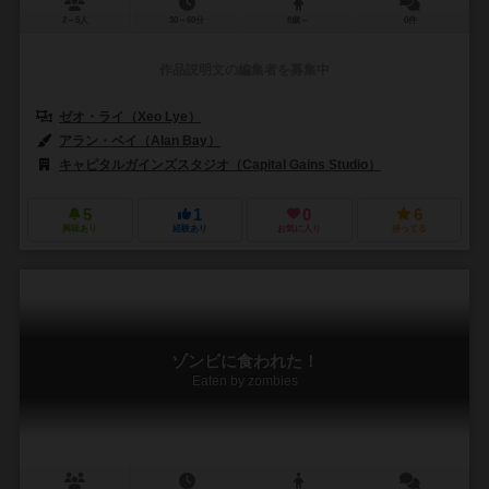
2～5人
30～60分
8歳～
0件
作品説明文の編集者を募集中
ゼオ・ライ（Xeo Lye）
アラン・ベイ（Alan Bay）
キャピタルガインズスタジオ（Capital Gains Studio）
5
1
0
6
興味あり
経験あり
お気に入り
持ってる
ゾンビに食われた！
Eaten by zombies