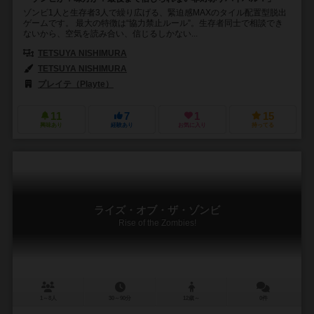
ゾンビ1人と生存者3人で繰り広げる、緊迫感MAXのタイル配置型脱出
ゲームです。 最大の特徴は“協力禁止ルール”。生存者同士で相談でき
ないから、空気を読み合い、信じるしかない...
TETSUYA NISHIMURA
TETSUYA NISHIMURA
プレイテ（Playte）
11
7
1
15
興味あり
経験あり
お気に入り
持ってる
ライズ・オブ・ザ・ゾンビ
Rise of the Zombies!
1～8人
30～90分
12歳～
0件