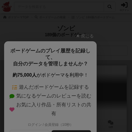
ログイン
ボドゲーマTOP
ボードゲームの検索
ゾンビ 189個のボードゲーム
ゾンビ
189個のボードゲーム
閉じる
ボードゲームのプレイ履歴を記録し
検索メニュー
て、
自分のデータを管理しませんか？
約75,000人
がボドゲーマを利用中！
遊んだボードゲームを記録する
逃げゾンビ
気になるゲームのレビューを読む
Run, Fight, or Die!
5.8
お気に入り作品・所有リストの共
有
ログイン / 会員登録（10秒）
1～4人
30～60分
14歳～
11件