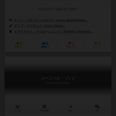
作品説明文の編集者を募集中
ケリー・ブライテンスタイン（Kerry Breitenstein）
トッド・ブライテン
デイブ・アイキンス（Dave Aikins）
トワイライト・クリエーションズ（Twilight Creations）
8
2
1
9
興味あり
経験あり
お気に入り
持ってる
カーニバル・ゾンビ
Carnival Zombie
1～6人
120分前後
12歳～
0件