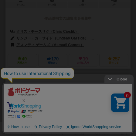
2～10人
1～10分
13歳～
2件
作品説明文の編集者を募集中
クリス・チースリク（Chris Cieslik）
リンジー・ガーサイド（Lindsay Garside）
カラ・ジュド（Cara Ju
アスマディ ゲームズ（Asmadi Games）
49
170
19
257
興味あり
経験あり
お気に入り
持ってる
ウェルカム・トゥ：拡張2 ゾンビ侵略＆アイスクリーム
トラック
Welcome To...: Ice Cream Truck & Outbreak Thematic Neighborhoods
6.0