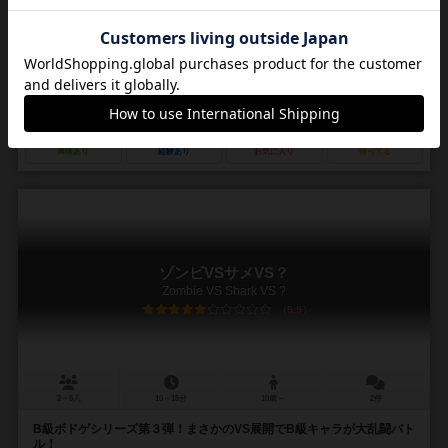
せ！ 毎ターン出現してじわじわとせまりくるゾンビを薙ぎ倒し、逃げ
まくり、仲間を増やして都市境界線を目指...
リチャード・ラウニウス（Richard Launius）
ジェイソンマックスウェル
ライアンジェームズアート（RyanJamesArt）
グレイフォックスゲームズ（Grey Fox Games）
77
114
37
121
興味あり
経験あり
お気に入り
持ってる
ゾンビVSサメVS？
Zombie VS Shark VS ?
5.9
2～5人
10～15分
10歳～
2件
B級ボドゲシリーズ第３弾！まさかのVS展開でB級キャラが大乱闘バト
ル！