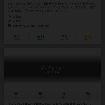
B級キャラの大乱闘バトル！ B級映画定番のゾンビやサメが登場！他に
もマッドサイエンティストやエイリアンまでも乱入して大混乱！ 遊び
方は超簡単。手札からカードを伏せて出し、...
未登録
未登録
EJPゲームズ（EJP Games）
14
23
2
21
興味あり
経験あり
お気に入り
持ってる
ゾンビどっと！
Zombie Dot!
2～4人
15～20分
8歳～
1件
「ゾンビか？味方か？最後まで信じられない非対称サバイバル！」