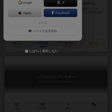
Google
X
ゾンビに蹂躙された町から仲間とともに生き残り脱出するゲーム
プレイヤーは全員、ホークンヴィルという小さな町の住民だったが、
この町はゾンビどもに蹂躙されてしまったのだ! プレイヤーの目的は生
Apple
Facebook
き残ること。そして、できるだけ多くの住民を救...
未登録
または
未登録
メールで会員登録
アークライト（Arclight）
112
310
46
244
興味あり
経験あり
お気に入り
持ってる
しばらく表示しない
ゾンビvsチアリーダー
Zombies vs Cheerleaders
2人用
30分前後
10歳～
0件