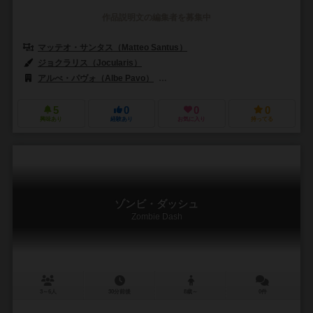
作品説明文の編集者を募集中
マッテオ・サンタス（Matteo Santus）
ジョクラリス（Jocularis）
アルべ・パヴォ（Albe Pavo）
レイベン（Raven Distribution）
5
0
0
0
興味あり
経験あり
お気に入り
持ってる
ゾンビ・ダッシュ
Zombie Dash
3～6人
30分前後
8歳～
0件