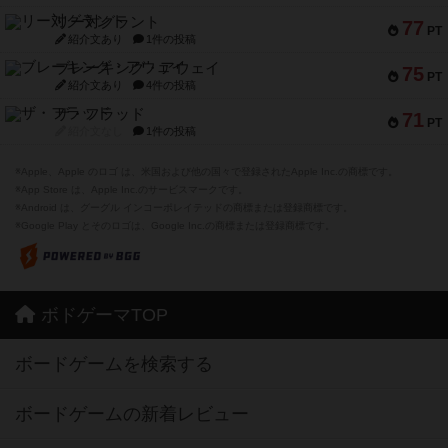
リー対グラント
77
PT
紹介文あり
1件の投稿
ブレーキング・アウェイ
75
PT
紹介文あり
4件の投稿
ザ・フラッド
71
PT
紹介文なし
1件の投稿
※Apple、Apple のロゴ は、米国および他の国々で登録されたApple Inc.の商標です。
※App Store は、Apple Inc.のサービスマークです。
※Android は、グーグル インコーポレイテッドの商標または登録商標です。
※Google Play とそのロゴは、Google Inc.の商標または登録商標です。
ボドゲーマTOP
ボードゲームを検索する
ボードゲームの新着レビュー