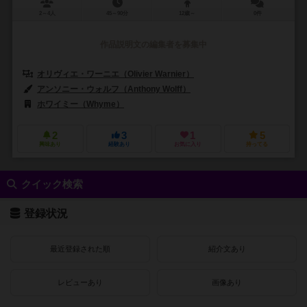
2～4人
45～90分
12歳～
0件
作品説明文の編集者を募集中
オリヴィエ・ワーニエ（Olivier Warnier）
アンソニー・ウォルフ（Anthony Wolff）
ホワイミー（Whyme）
2
3
1
5
興味あり
経験あり
お気に入り
持ってる
クイック検索
登録状況
最近登録された順
紹介文あり
レビューあり
画像あり