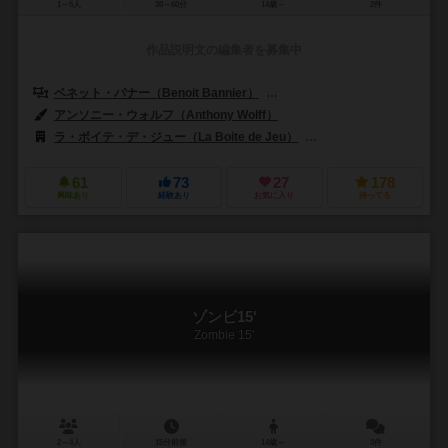
1～5人
30～60分
14歳～
2件
作品説明文の編集者を募集中
ベネット・バナー（Benoit Bannier）
フレデリック・ゲラード（Frédér
アンソニー・ウォルフ（Anthony Wolff）
ラ・ボイテ・デ・ジュー（La Boite de Jeu）
オリゲームズ（Origa
61
73
27
178
興味あり
経験あり
お気に入り
持ってる
ゾンビ15'
Zombie 15'
2～4人
15分前後
14歳～
3件