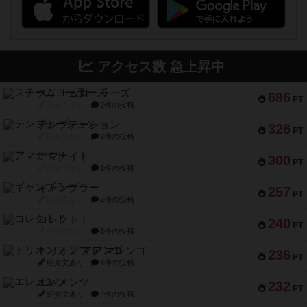
アクセス数 急上昇中
スチームローラーズ
686
PT
紹介文なし
2件の投稿
テンプテーション
326
PT
紹介文なし
2件の投稿
アマナイト
300
PT
紹介文なし
1件の投稿
ギャンブラー
257
PT
紹介文なし
2件の投稿
コレクト！
240
PT
紹介文なし
1件の投稿
トリオンフ ア マレンゴ
236
PT
紹介文あり
1件の投稿
エレメンツ
232
PT
紹介文あり
4件の投稿