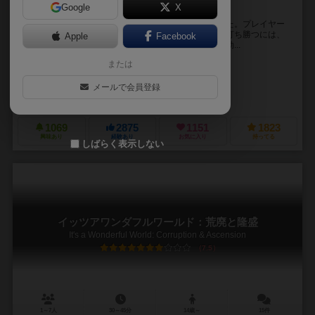
Google
X
この素晴らしき世界で、ドラフトを。
近未来。世界は実質上、少数の帝国に支配されていた。プレイヤー
は、それら帝国のひとつの指導者だ。帝国間の競争に打ち勝つには、
Apple
Facebook
さまざまな施設を建設し、それらから得られる利益を効...
または
フレデリック・ゲラード（Frédéric Guérard）
アンソニー・ウォルフ（Anthony Wolff）
メールで会員登録
ラ・ボイテ・デ・ジュー（La Boite de Jeu）
オリゲームズ（Origa
1069
2875
1151
1823
興味あり
経験あり
お気に入り
持ってる
しばらく表示しない
イッツアワンダフルワールド：荒廃と隆盛
It's a Wonderful World: Corruption & Ascension
7.5
1～7人
30～45分
14歳～
15件