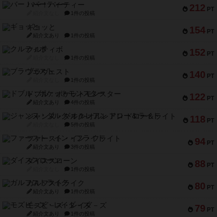
バー！パーティー
212
PT
紹介文なし
1件の投稿
ギョッと
154
PT
紹介文あり
1件の投稿
クルティボ
152
PT
紹介文なし
1件の投稿
ブラヴェスト
140
PT
紹介文なし
1件の投稿
ドブル：ポケットモンスター
122
PT
紹介文あり
4件の投稿
ジャンヌ・ダルク-オルレアン ドロー＆ライト
118
PT
紹介文なし
5件の投稿
ファースト・イン・フライト
94
PT
紹介文あり
3件の投稿
ダイススローン
88
PT
紹介文なし
1件の投稿
ガルフストライク
80
PT
紹介文あり
1件の投稿
モズビ－ズ・レイダ－ズ
79
PT
紹介文あり
1件の投稿