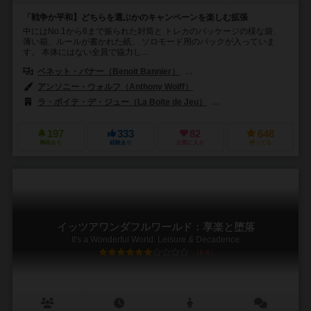
「戦争か平和】どちらを選ぶかのキャンペーンを楽しむ拡張
中にはNo.1から6まで振られた封筒と トレカのパッケージの様な袋、
薄い箱、ルールが書かれた紙、 ソロモード用のパックが入っていま
す。 本体にはない全員で協力し...
ベネット・バナー（Benoit Bannier）
フレデリック・ゲラード（Frédér
アンソニー・ウォルフ（Anthony Wolff）
ラ・ボイテ・デ・ジュー（La Boite de Jeu）
オリゲームズ（Origa
197
333
82
648
興味あり
経験あり
お気に入り
持ってる
イッツアワンダフルワールド：享楽と堕落
It's a Wonderful World: Leisure & Decadence
6.6