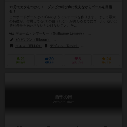
15分でカタをつけろ！ ゾンビの叫び声に怯えながらゴールを目指
せ！
このボードゲームはパズルのようにステージを作ります。 そして最大
の特徴が、付属してるCDの曲（15分）が終わるまでにゴール、或いは
勝利条件を満たさないといけないこと。そ...
ギョーム・レマーリー（Guillaume Lémery）
ニコラス・シュレーヴィッツ
ビバウウン（Biboun）
イゴール・プルーチン（Igor Polouchine）
イエロ（IELLO）
デヴィル（Devir）
エグモント ポルスカ（Egmo
21
20
8
24
興味あり
経験あり
お気に入り
持ってる
西部の街
Western Town