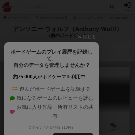
ログイン
ボドゲーマTOP
ボードゲームの検索
アンソニー ウォルフ（Anthony Wolff）
アンソニー ウォルフ（Anthony Wolff）
7個のボードゲーム
閉じる
ボードゲームのプレイ履歴を記録し
検索メニュー
て、
自分のデータを管理しませんか？
約75,000人
がボドゲーマを利用中！
遊んだボードゲームを記録する
イッツアワンダフルワールド
気になるゲームのレビューを読む
It's a Wonderful World
7.5
お気に入り作品・所有リストの共
有
ログイン / 会員登録（10秒）
1～5人
30～60分
14歳～
63件