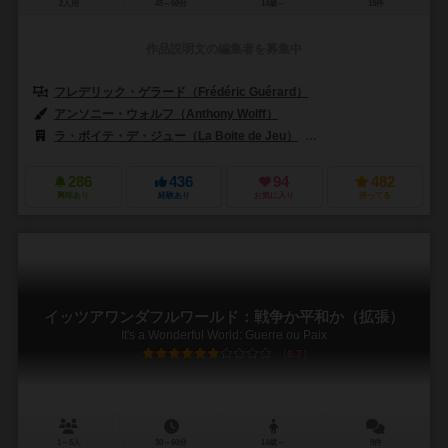
2人用
45～60分
14歳～
18件
作品説明文の編集者を募集中
フレデリック・ゲラード（Frédéric Guérard）
アンソニー・ウォルフ（Anthony Wolff）
ラ・ボイテ・デ・ジュー（La Boite de Jeu）
オリゲームズ（Origa
286
436
94
482
興味あり
経験あり
お気に入り
持ってる
イッツアワンダフルワールド：戦争か平和か（拡張）
It's a Wonderful World: Guerre ou Paix
6.7
1～5人
30～60分
14歳～
9件