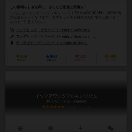
この素晴らしき世界に、さらなる進化と荒廃を！
*こちらはイッツアワンダフルワールド (IT'S A WONDERFUL WORLD)
の拡張セットとなります。基本セットをお持ちでない場合は遊べませ
んのでご注意ください。 ...
フレデリック・ゲラード（Frédéric Guérard）
フレデリック・ゲラード（Frédéric Guérard）
アンソニー・ウォルフ（A
ラ・ボイテ・デ・ジュー（La Boite de Jeu）
コボルト・シュピールファー
266
960
321
989
興味あり
経験あり
お気に入り
持ってる
イッツアワンダフルキングダム
It's a Wonderful Kingdom
6.9