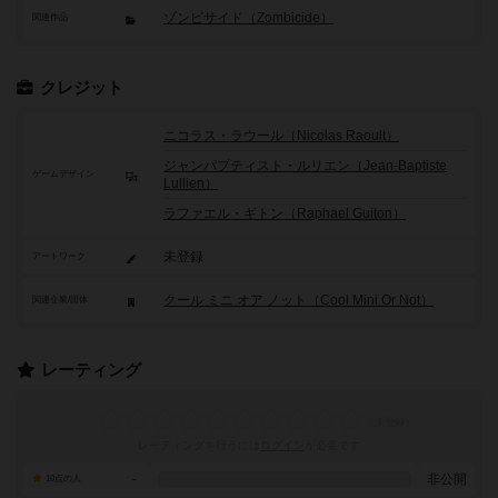
ゾンビサイド（Zombicide）
関連作品
クレジット
ニコラス・ラウール（Nicolas Raoult）
ジャンパプティスト・ルリエン（Jean-Baptiste
ゲームデザイン
Lullien）
ラファエル・ギトン（Raphael Guiton）
未登録
アートワーク
クール ミニ オア ノット（Cool Mini Or Not）
関連企業/団体
レーティング
レーティングを行うには
ログイン
が必要です
-
非公開
10点の人