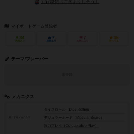
五行思想【ごぎょうしそう】
マイボードゲーム登録者
34
7
7
35
興味あり
経験あり
お気に入り
持ってる
テーマ/フレーバー
未登録
メカニクス
ダイスロール（Dice Rolling）
モジュラーボード（Modular Board）
頻出するメカニクス
協力プレイ（Co-operative Play）