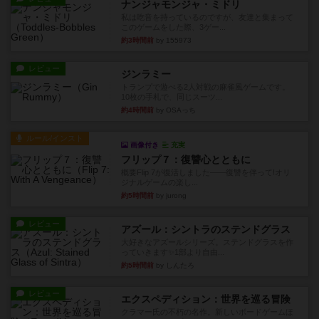
ナンジャモンジャ・ミドリ
私は吃音を持っているのですが、友達と集まって
このゲームをした際、3ゲー...
約3時間前
by 155973
レビュー
ジンラミー
トランプで遊べる2人対戦の麻雀風ゲームです。
10枚の手札で、同じスーツ...
約4時間前
by OSAっち
ルール/インスト
画像付き
充実
フリップ７：復讐心とともに
概要Flip 7が復活しました――復讐を伴って!オリ
ジナルゲームの楽し...
約5時間前
by jurong
レビュー
アズール：シントラのステンドグラス
大好きなアズールシリーズ。ステンドグラスを作
っていきます✨1部より自由...
約5時間前
by しんたろ
レビュー
エクスペディション：世界を巡る冒険
クラマー氏の不朽の名作。新しいボードゲームほ