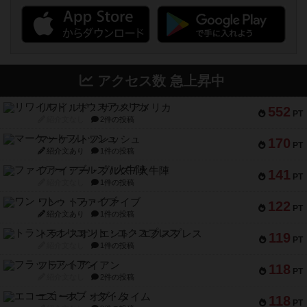
アクセス数 急上昇中
リワイルド：サウスアメリカ
552
PT
紹介文なし
2件の投稿
マーケットフレッシュ
170
PT
紹介文あり
1件の投稿
ファイアー・ブルズ / 火牛陣
141
PT
紹介文なし
1件の投稿
ワン・トゥ・ファイブ
122
PT
紹介文あり
1件の投稿
トランスオリエント・エクスプレス
119
PT
紹介文なし
1件の投稿
フラットアイアン
118
PT
紹介文なし
2件の投稿
エコーズ・オブ・タイム
118
PT