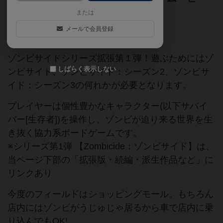
の様な協力ボードゲーム！
または
メールで会員登録
ゾンビ
協力ゲーム
ソロプレイ可
ゾンビサイドシリーズ拡張第１弾！遊ぶためにはゾ
しばらく表示しない
ンビサイド、ゾンビサイド：シーズン2、ゾンビサ
イド：シーズン3の何れかが必要となります。
プレイヤーは個性豊かなキャラクター(以下サバイ
バー[生存者])を操作し、ゾンビが迫り来る世界を生
き抜く協力系ボードゲームです。
※シリーズ第1弾 【Zombicide：ゾンビサイド】は、
当ページ下部の「拡張版・続編・派生作品など」に
リンクあり
今度のフィールドはショッピングモール。もちろん
店内にはゾンビがうじゅじゃ居るから車で店内に乗
り込んでもOK!