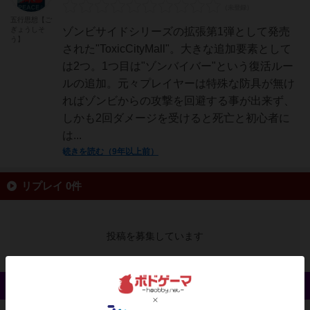
五行思想【ご
ぎょうしそ
ゾンビサイドシリーズの拡張第1弾として発売
う】
された"ToxicCityMall"。大きな追加要素として
は2つ。1つ目は"ゾンバイバー"という復活ルー
ルの追加。元々プレイヤーは特殊な防具が無け
ればゾンビからの攻撃を回避する事が出来ず、
しかも2回ダメージを受けると死亡と初心者に
は...
続きを読む（9年以上前）
リプレイ 0件
投稿を募集しています
戦略やコツ 0件