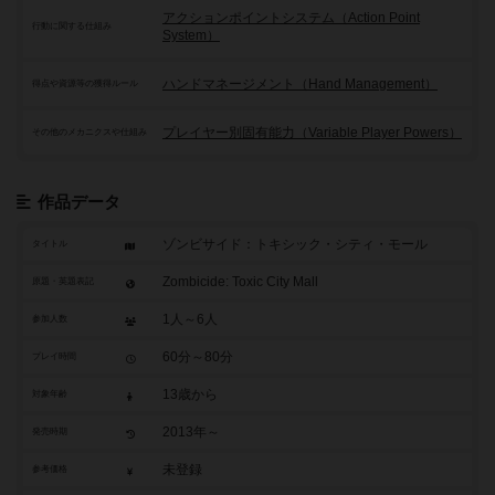
アクションポイントシステム（Action Point
行動に関する仕組み
System）
ハンドマネージメント（Hand Management）
得点や資源等の獲得ルール
プレイヤー別固有能力（Variable Player Powers）
その他のメカニクスや仕組み
作品データ
ゾンビサイド：トキシック・シティ・モール
タイトル
Zombicide: Toxic City Mall
原題・英題表記
1人～6人
参加人数
60分～80分
プレイ時間
13歳から
対象年齢
2013年～
発売時期
未登録
参考価格