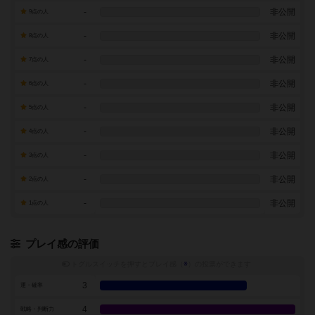
-
非公開
9点の人
-
非公開
8点の人
-
非公開
7点の人
-
非公開
6点の人
-
非公開
5点の人
-
非公開
4点の人
-
非公開
3点の人
-
非公開
2点の人
-
非公開
1点の人
プレイ感の評価
トグルスイッチを押すとプレイ感（
※
）の投票ができます
3
運・確率
4
戦略・判断力