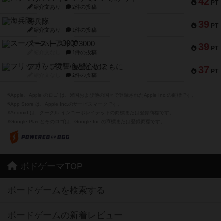
42
PT
紹介文あり
2件の投稿
海兵隊
39
PT
紹介文あり
1件の投稿
スーパーストア3000
39
PT
紹介文なし
1件の投稿
フリップ７：復讐心とともに
37
PT
紹介文なし
2件の投稿
※Apple、Apple のロゴ は、米国および他の国々で登録されたApple Inc.の商標です。
※App Store は、Apple Inc.のサービスマークです。
※Android は、グーグル インコーポレイテッドの商標または登録商標です。
※Google Play とそのロゴは、Google Inc.の商標または登録商標です。
ボドゲーマTOP
ボードゲームを検索する
ボードゲームの新着レビュー