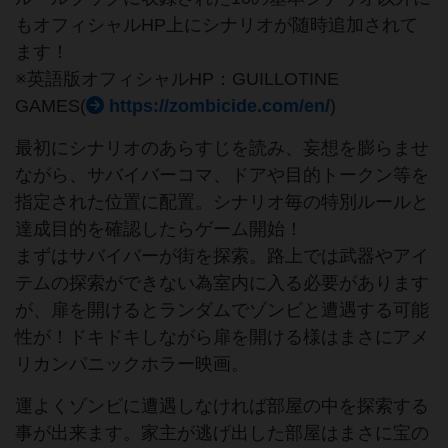
もオフィシャルHP上にシナリオが随時追加されて
ます！
※英語版オフィシャルHP：GUILLOTINE
GAMES(
https://zombicide.com/en/
)
最初にシナリオのあらすじを読み、妄想を膨らませ
ながら、サバイバーコマ、ドアや目的トークン等を
指定された位置に配置。シナリオ毎の特別ルールと
達成目的を確認したらゲーム開始！
まずはサバイバーが街を探索。路上では武器やアイ
テムの探索ができない為室内に入る必要があります
が、扉を開けるとランダムでゾンビと遭遇する可能
性が！ドキドキしながら扉を開ける様はまさにアメ
リカンパニックホラー映画。
運よくゾンビに遭遇しなければ部屋の中を探索する
事が出来ます。家主が逃げ出した部屋はまさに宝の