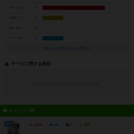
3
交渉・立ち回り
1
心理戦・ブラフ
0
攻防・戦闘
1
アート・外見
似たプレイ感のゲームを探す→
データに関する報告
ログインするとフォームが表示されます
レビュー 1件
国王
259名
0名
0
充実