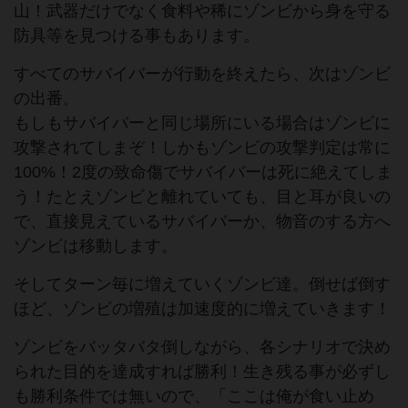
山！武器だけでなく食料や稀にゾンビから身を守る
防具等を見つける事もあります。
すべてのサバイバーが行動を終えたら、次はゾンビ
の出番。
もしもサバイバーと同じ場所にいる場合はゾンビに
攻撃されてしまぞ！しかもゾンビの攻撃判定は常に
100%！2度の致命傷でサバイバーは死に絶えてしま
う！たとえゾンビと離れていても、目と耳が良いの
で、直接見えているサバイバーか、物音のする方へ
ゾンビは移動します。
そしてターン毎に増えていくゾンビ達。倒せば倒す
ほど、ゾンビの増殖は加速度的に増えていきます！
ゾンビをバッタバタ倒しながら、各シナリオで決め
られた目的を達成すれば勝利！生き残る事が必ずし
も勝利条件では無いので、「ここは俺が食い止め