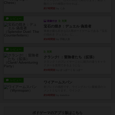
チェスなのに、ほんの10分で終わります。動きで
敵のコマの種類が分かれば...
約7時間前
by くみ
レビュー
画像付き
充実
宝石の煌き：デュエル 偽造者
筆者が最も好きな2人用ボードゲームである『宝石
の煌めき デュエル』に、...
約8時間前
by 手動人形
レビュー
充実
クランク! ：冒険者たち（拡張）
クランク！のプレイヤーごとに能力の違うキャラ
クターを使用できるようにな...
約9時間前
by ぽっぽーくるっぽー
レビュー
ワイアームスパン
初プレイの感想です。ウイングスパン履修済のコ
メントとなります。ウイング...
約9時間前
by daisdice
ボドゲーマのアプリ版はこちら