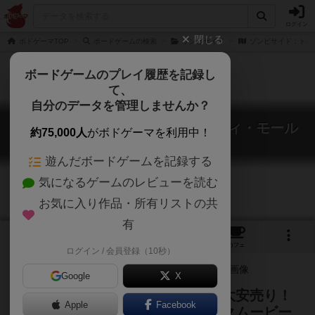
ログイン
閉じる
ボドゲーマTOP
ボードゲームの検索
ゾンビサイド
ゾンビサイド：トキ
ボードゲームのプレイ履歴を記録し
て、
自分のデータを管理しませんか？
ゾンビサイド：トキシック・シティ・モール
約75,000人
がボドゲーマを利用中！
Zombicide: Toxic City Mall
遊んだボードゲームを記録する
気になるゲームのレビューを読む
お気に入り作品・所有リストの共
有
1
1
2
トップ
画像
動画
レビュー
カフェ
ログイン / 会員登録（10秒）
Google
X
ショッピングモールではゾンビも大安売り！
Apple
Facebook
ゾンビをバッタバッタ倒すパニックムービー