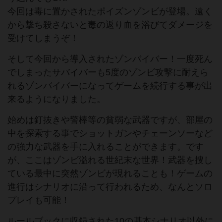
今回は毒に置かされたポイズンゾンビが登場。遠く
から撃ち殺さないと毒の返り血を浴びてダメージを
受けてしまうぞ！
そして今回から導入されたゾンバイバー！一度死ん
でしまったサバイバーも5度のゾンビ攻撃に耐えら
れるゾンバイバーになってゲームを続行する事が出
来るようになりました。
始めは釘抜きや警棒等の貧弱な武器ですが、部屋の
中を探索する事でショットガンやチェーンソーなど
の強力な武器を手に入れることができます。です
が、ここはゾンビ溢れる世紀末な世界！武器を捜し
ている最中に突然ゾンビが現れることも！ゲームの
進行はシナリオに沿って行われるため、なんとソロ
プレイも可能！
ルールブックに収録された10の基本シナリオ以外に