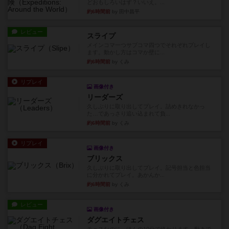
どおもしろいはず？いいえ。...
約6時間前
by 田中昌平
レビュー
スライプ
メインコマ一つサブコマ四つでそれぞれプレイし
ます。動かし方はコマか壁に...
約6時間前
by くみ
リプレイ
画像付き
リーダーズ
久しぶりに取り出してプレイ。詰めきれなかっ
た…であっさり追い込まれて負...
約6時間前
by くみ
リプレイ
画像付き
ブリックス
久しぶりに取り出してプレイ。記号担当と色担当
に分かれてプレイ。あかんか...
約6時間前
by くみ
レビュー
画像付き
ダグエイトチェス