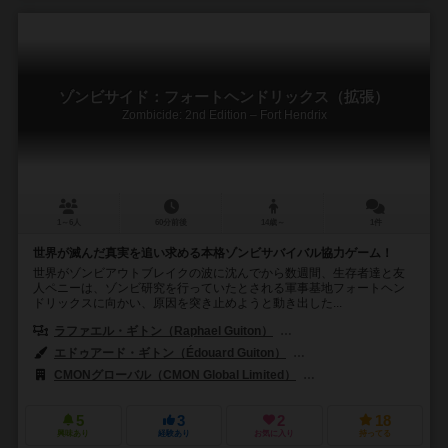
ゾンビサイド：フォートヘンドリックス（拡張）
Zombicide: 2nd Edition – Fort Hendrix
1～6人
60分前後
14歳～
1件
世界が滅んだ真実を追い求める本格ゾンビサバイバル協力ゲーム！
世界がゾンビアウトブレイクの波に沈んでから数週間、生存者達と友
人ペニーは、ゾンビ研究を行っていたとされる軍事基地フォートヘン
ドリックスに向かい、原因を突き止めようと動き出した...
ラファエル・ギトン（Raphael Guiton）
ジャンパプティスト・ルリエン（Je
エドゥアード・ギトン（Édouard Guiton）
アントニオ・マイネス（Anto
CMONグローバル（CMON Global Limited）
ギロチンゲームズ（Guill
5
3
2
18
興味あり
経験あり
お気に入り
持ってる