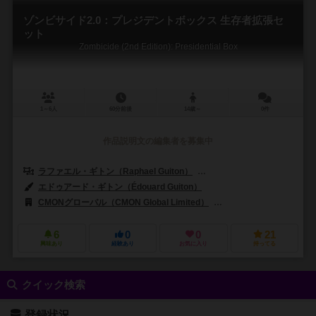
ゾンビサイド2.0：プレジデントボックス 生存者拡張セ
ット
Zombicide (2nd Edition): Presidential Box
1～6人
60分前後
14歳～
0件
作品説明文の編集者を募集中
ラファエル・ギトン（Raphael Guiton）
ジャンパプティスト・ルリエン（Je
エドゥアード・ギトン（Édouard Guiton）
CMONグローバル（CMON Global Limited）
ギロチンゲームズ（Guill
6
0
0
21
興味あり
経験あり
お気に入り
持ってる
クイック検索
登録状況