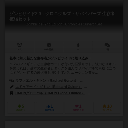
ゾンビサイド2.0：クロニクルズ・サバイバーズ 生存者
拡張セット
Zombicide (2nd Edition): Chronicles Survivor Set
1～6人
60分前後
ー
0件
基本に加え新たな生存者がゾンビサイドに殴り込み！
１２のフィギュアと生存者カードが付いた拡張キット。強力なスキル
を覚えれば、基本の生存者とタッグを組んでサバイバルでも役に立つ
はずだ。生存者の選択肢を増やしてバリエーション豊か...
ラファエル・ギトン（Raphael Guiton）
ジャンパプティスト・ルリエン（Je
エドゥアード・ギトン（Édouard Guiton）
エリック・ヌーハウト（Eri
CMONグローバル（CMON Global Limited）
ギロチンゲームズ（Guill
5
1
1
18
興味あり
経験あり
お気に入り
持ってる