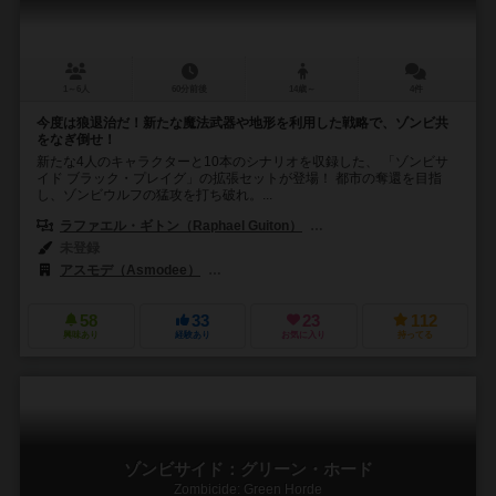
1～6人
60分前後
14歳～
4件
今度は狼退治だ！新たな魔法武器や地形を利用した戦略で、ゾンビ共
をなぎ倒せ！
新たな4人のキャラクターと10本のシナリオを収録した、 「ゾンビサ
イド ブラック・プレイグ」の拡張セットが登場！ 都市の奪還を目指
し、ゾンビウルフの猛攻を打ち破れ。...
ラファエル・ギトン（Raphael Guiton）
ジャンパプティスト・ルリエン（Je
未登録
アスモデ（Asmodee）
CMONリミテッド（CMON Limited）
58
33
23
112
興味あり
経験あり
お気に入り
持ってる
ゾンビサイド：グリーン・ホード
Zombicide: Green Horde