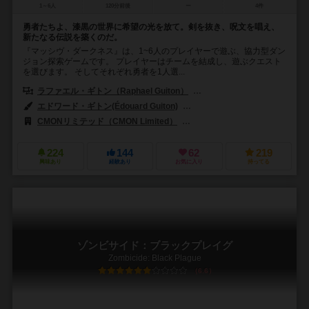
1～6人
120分前後
ー
4件
勇者たちよ、漆黒の世界に希望の光を放て。剣を抜き、呪文を唱え、
新たなる伝説を築くのだ。
『マッシヴ・ダークネス』は、1~6人のプレイヤーで遊ぶ、協力型ダン
ジョン探索ゲームです。 プレイヤーはチームを結成し、遊ぶクエスト
を選びます。 そしてそれぞれ勇者を1人選...
ラファエル・ギトン（Raphael Guiton）
ジャンパプティスト・ルリエン（Je
エドワード・ギトン(Édouard Guiton)
ジェイソン・ヘンドリックス（Jas
CMONリミテッド（CMON Limited）
エッジ エンターテインメント（Edg
224
144
62
219
興味あり
経験あり
お気に入り
持ってる
ゾンビサイド：ブラックプレイグ
Zombicide: Black Plague
6.6