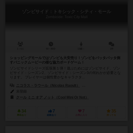
ゾンビサイド：トキシック・シティ・モール
Zombicide: Toxic City Mall
1～6人
60～80分
13歳～
1件
ショッピングモールではゾンビも大安売り！ゾンビをバッタバッタ倒
すパニックムービーの様な協力ボードゲーム！
ゾンビサイドシリーズ拡張第１弾！遊ぶためにはゾンビサイド、ゾン
ビサイド：シーズン2、ゾンビサイド：シーズン3の何れかが必要とな
ります。 プレイヤーは個性豊かなキャラクタ...
ニコラス・ラウール（Nicolas Raoult）
ジャンパプティスト・ルリエン（Je
未登録
クール ミニ オア ノット（Cool Mini Or Not）
34
7
7
35
興味あり
経験あり
お気に入り
持ってる