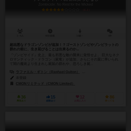
Zombicide: No Rest for the Wicked
6.2
1～6人
60分前後
14歳～
4件
超凶悪なドラゴンゾンビが追加！？ゴーストゾンビやゾンビラットの
群れの前に、生き延びることは出来るのか...
『ゾンビサイド』史上、最も邪悪な敵の襲来に覚悟せよ。 巨大なネク
ロマンティック・ドラゴン（屍竜）が追加、さらにその翼に率いられ
て闇の魔術より生まれし屍鼠の群れや、恐ろしき屍...
ラファエル・ギトン（Raphael Guiton）
ジャンパプティスト・ルリエン（Je
未登録
CMONリミテッド（CMON Limited）
36
15
12
86
興味あり
経験あり
お気に入り
持ってる