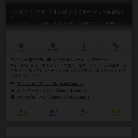
ゾンビサイド2.0：都市伝説 アボミネー ション拡張セッ
ト
Zombicide (2nd Edition): Urban Legends Abominations
1～6人
60分前後
14歳～
0件
アメリカの都市伝説に基づいたアボミネーション拡張キット
基本の4体に加え、下水道ワニ、宇宙人、恐竜、殺人ピエロが参戦。各
特殊能力を盾にプレイヤーキャラ達に迫って来る。 あなたは生き延び
られるだろうか？
ラファエル・ギトン（Raphael Guiton）
ジャンパプティスト・ルリエン（Je
エドゥアード・ギトン（Édouard Guiton）
エリック・ヌーハウト（Eri
CMONグローバル（CMON Global Limited）
ボードM ファクトリー（Bo
5
2
1
19
興味あり
経験あり
お気に入り
持ってる