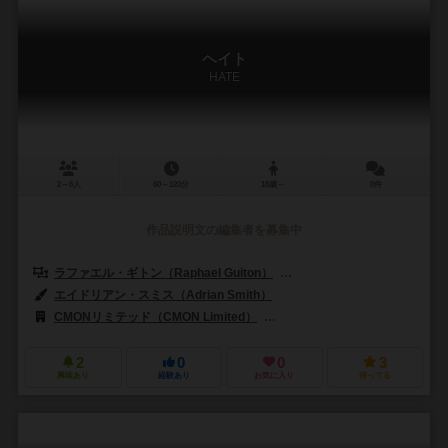
ヘイト
HATE
2～6人
60～120分
18歳～
0件
作品説明文の編集者を募集中
ラファエル・ギトン（Raphael Guiton）
ジャンパプティスト・ルリエン（Je
エイドリアン・スミス（Adrian Smith）
CMONリミテッド（CMON Limited）
ギロチンゲームズ（Guillotine
2
0
0
3
興味あり
経験あり
お気に入り
持ってる