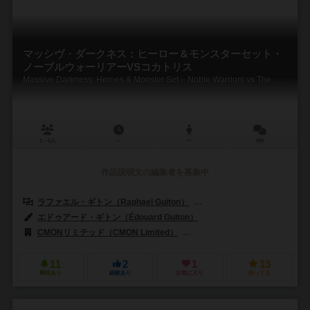
マッシヴ・ダークネス：ヒーロー＆モンスターセット・
ノーブルウォーリアーVSコカトリス
Massive Darkness: Heroes & Monster Set – Noble Warriors vs The Cockatrix
1～6人
－
ー
0件
作品説明文の編集者を募集中
ラファエル・ギトン（Raphael Guiton）
ジャンパプティスト・ルリエン（Je
エドゥアード・ギトン（Édouard Guiton）
CMONリミテッド（CMON Limited）
クラウド・ゲームズ（Crowd 
11
2
1
13
興味あり
経験あり
お気に入り
持ってる