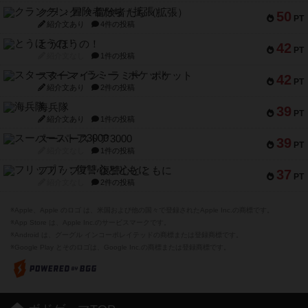
クランク! ：冒険者たち（拡張）
50
PT
紹介文あり
4件の投稿
とうほうの！
42
PT
紹介文なし
1件の投稿
スターマイン・ラミー ポケット
42
PT
紹介文あり
2件の投稿
海兵隊
39
PT
紹介文あり
1件の投稿
スーパーストア3000
39
PT
紹介文なし
1件の投稿
フリップ７：復讐心とともに
37
PT
紹介文なし
2件の投稿
※Apple、Apple のロゴ は、米国および他の国々で登録されたApple Inc.の商標です。
※App Store は、Apple Inc.のサービスマークです。
※Android は、グーグル インコーポレイテッドの商標または登録商標です。
※Google Play とそのロゴは、Google Inc.の商標または登録商標です。