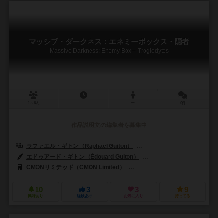
マッシブ・ダークネス：エネミーボックス・隠者
Massive Darkness: Enemy Box – Troglodytes
1～6人
－
ー
0件
作品説明文の編集者を募集中
ラファエル・ギトン（Raphael Guiton）
ジャンパプティスト・ルリエン（Je
エドゥアード・ギトン（Édouard Guiton）
ジェイソン・ヘンドリックス（
CMONリミテッド（CMON Limited）
クラウド・ゲームズ（Crowd 
10
3
3
9
興味あり
経験あり
お気に入り
持ってる