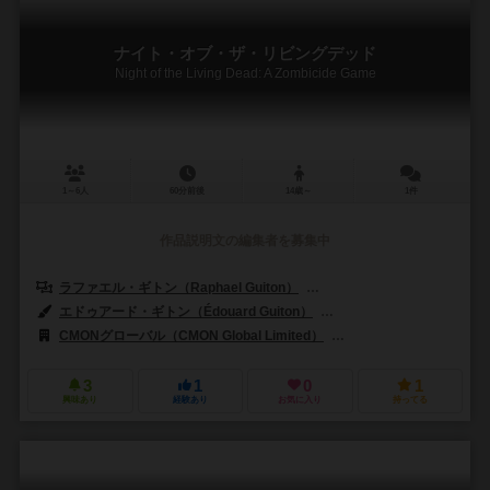
ナイト・オブ・ザ・リビングデッド
Night of the Living Dead: A Zombicide Game
1～6人
60分前後
14歳～
1件
作品説明文の編集者を募集中
ラファエル・ギトン（Raphael Guiton）
ジャンパプティスト・ルリエン（Je
エドゥアード・ギトン（Édouard Guiton）
カール・コピンスキー（Karl
CMONグローバル（CMON Global Limited）
ギロチンゲームズ（Guill
3
1
0
1
興味あり
経験あり
お気に入り
持ってる