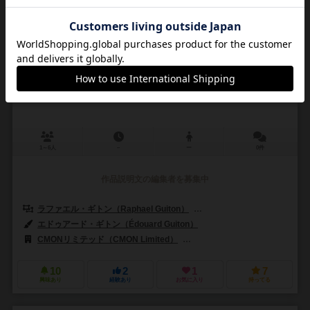
マッシブ・ダークネス：エネミーボックス・エレメンタ
ルズ
Massive Darkness: Enemy Box – Elementals
1～6人
－
ー
0件
作品説明文の編集者を募集中
ラファエル・ギトン（Raphael Guiton）
ジャンパプティスト・ルリエン（Je
エドゥアード・ギトン（Édouard Guiton）
CMONリミテッド（CMON Limited）
ギロチンゲームズ（Guillotine
10
2
1
7
興味あり
経験あり
お気に入り
持ってる