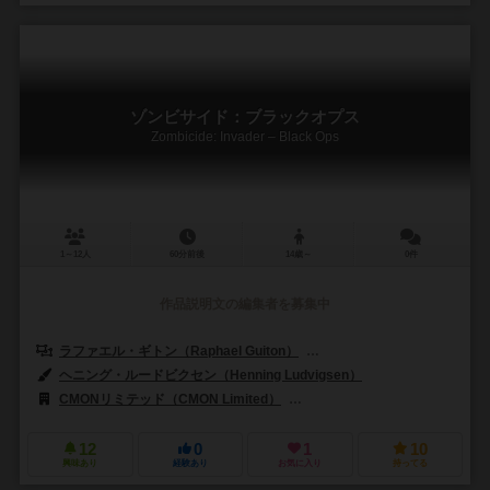
ゾンビサイド：ブラックオプス
Zombicide: Invader – Black Ops
1～12人
60分前後
14歳～
0件
作品説明文の編集者を募集中
ラファエル・ギトン（Raphael Guiton）
ジャンパプティスト・ルリエン（Je
ヘニング・ルードビクセン（Henning Ludvigsen）
CMONリミテッド（CMON Limited）
アスモデイタリア（Asmodee It
12
0
1
10
興味あり
経験あり
お気に入り
持ってる