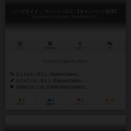
ゾンビサイド： ワシントンZ.C. 【キャンペーン拡張】
Zombicide (2nd Edition): Washington Z.C.
1～6人
60分前後
14歳～
0件
作品説明文の編集者を募集中
ラファエル・ギトン（Raphael Guiton）
ジャンパプティスト・ルリエン（Je
エドゥアード・ギトン（Édouard Guiton）
エリック・ヌーハウト（Eri
CMONグローバル（CMON Global Limited）
ボードM ファクトリー（Bo
6
1
0
40
興味あり
経験あり
お気に入り
持ってる