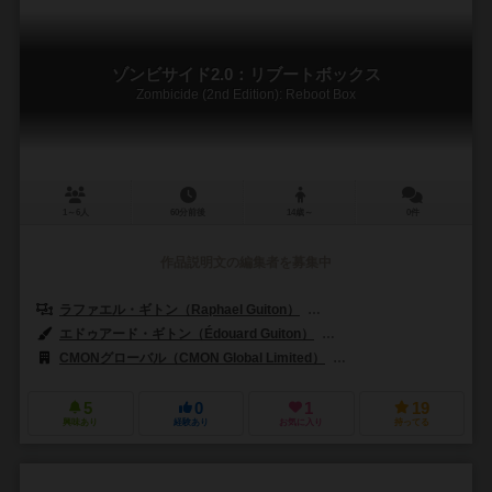
ゾンビサイド2.0：リブートボックス
Zombicide (2nd Edition): Reboot Box
1～6人
60分前後
14歳～
0件
作品説明文の編集者を募集中
ラファエル・ギトン（Raphael Guiton）
ジャンパプティスト・ルリエン（Je
エドゥアード・ギトン（Édouard Guiton）
サイード・ハラビ（Saeed 
CMONグローバル（CMON Global Limited）
ギロチンゲームズ（Guill
5
0
1
19
興味あり
経験あり
お気に入り
持ってる