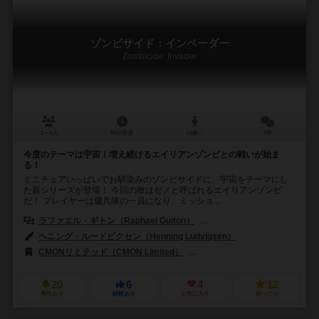
ゾンビサイド：インベーダー
Zombicide: Invader
1～6人
60分前後
14歳～
0件
今度のテーマは宇宙！増え続けるエイリアンゾンビとの戦いが始ま
る！
ミニチュアいっぱいでお馴染みのゾンビサイドに、宇宙をテーマにし
た新シリーズが登場！ 今回の敵はゼノと呼ばれるエイリアンゾンビ
だ！ プレイヤーは傭兵隊の一員になり、ミッショ...
ラファエル・ギトン（Raphael Guiton）
ジャンパプティスト・ルリエン（Je
ヘニング・ルードビクセン（Henning Ludvigsen）
CMONリミテッド（CMON Limited）
ギロチンゲームズ（Guillotine
20
6
4
12
興味あり
経験あり
お気に入り
持ってる