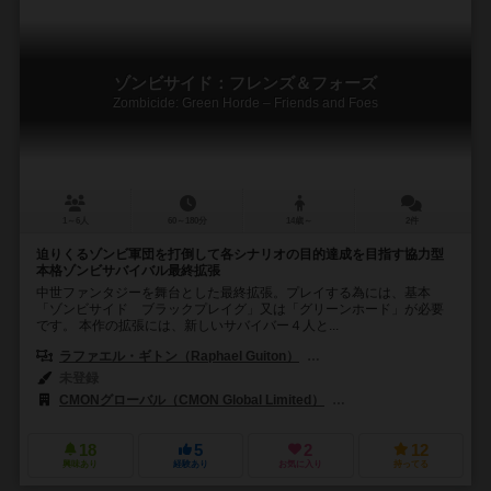
ゾンビサイド：フレンズ＆フォーズ
Zombicide: Green Horde – Friends and Foes
1～6人
60～180分
14歳～
2件
迫りくるゾンビ軍団を打倒して各シナリオの目的達成を目指す協力型
本格ゾンビサバイバル最終拡張
中世ファンタジーを舞台とした最終拡張。プレイする為には、基本
「ゾンビサイド ブラックプレイグ」又は「グリーンホード」が必要
です。 本作の拡張には、新しいサバイバー４人と...
ラファエル・ギトン（Raphael Guiton）
ジャンパプティスト・ルリエン（Je
未登録
CMONグローバル（CMON Global Limited）
エッジ エンターテインメント
18
5
2
12
興味あり
経験あり
お気に入り
持ってる