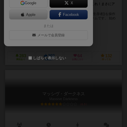
Google
X
武器を捜して、迫り来るゾンビを倒して倒して倒しまくれ！まさにア
メリカンパニックムービーの様な協力ボードゲーム！
プレイヤーは個性豊かなキャラクター(以下サバイバー[生存者])を操作
Apple
Facebook
し、ゾンビが迫り来る世界を生き抜く協力系ボードゲームです。 始め
は釘抜きやフライパン等の貧弱な武器で...
または
ラファエル・ギトン（Raphael Guiton）
ジャンパプティスト・ルリエン（Je
メールで会員登録
ニコラス・フラクタス(Nicolas Fructus)
エドワード・ギトン(Édouard 
アスモデ（Asmodee）
クール ミニ オア ノット（Cool Mini Or Not
283
202
64
132
しばらく表示しない
興味あり
経験あり
お気に入り
持ってる
マッシヴ・ダークネス
Massive Darkness
6.5