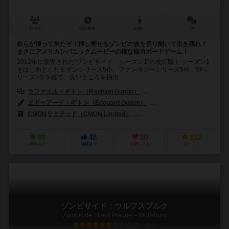
1～6人
60分前後
14歳～
6件
奴らが帰って来たぞ！押し寄せるゾンビの波を切り開いて生き残れ！
まさにアメリカンパニックムービーの様な協力ボードゲーム！
2012年に販売された"ゾンビサイド シーズン1"の改訂版！ シーズン1
をはじめとしたモダンシリーズ5作、ファンタジーシリーズ5作、SFシ
リーズ3作を経て、良いところを抽出...
ラファエル・ギトン（Raphael Guiton）
ジャンパプティスト・ルリエン（Je
エドゥアード・ギトン（Édouard Guiton）
エリック・ヌーハウト（Eri
CMONリミテッド（CMON Limited）
アスモデイタリア（Asmodee It
93
48
30
112
興味あり
経験あり
お気に入り
持ってる
ゾンビサイド：ウルフスブルク
Zombicide: Black Plague – Wulfsburg
6.4