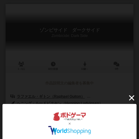
ゾンビサイド ダークサイド
Zombicide: Dark Side
1～6人
60分前後
14歳～
0件
作品説明文の編集者を募集中
ラファエル・ギトン（Raphael Guiton）
ジャンパプティスト・ルリエン（Je
ヘニング・ルードビクセン（Henning Ludvigsen）
アスモデイタリア（Asmodee Italia）
CMONリミテッド（CMON Lim
13
1
1
6
興味あり
経験あり
お気に入り
持ってる