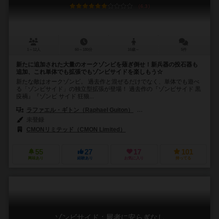
6.3
1～12人
60～180分
16歳～
5件
新たに追加された大量のオークゾンビを薙ぎ倒せ！新兵器の投石器も
追加、これ単体でも拡張でもゾンビサイドを楽しもう☆
新たな敵はオークゾンビ。 過去作と混ぜるだけでなく、単体でも遊べ
る「ゾンビサイド」の独立型拡張が登場！ 過去作の『ゾンビサイド 黒
疫禍』『ゾンビ サイド 狂狼...
ラファエル・ギトン（Raphael Guiton）
ジャンパプティスト・ルリエン（Je
未登録
CMONリミテッド（CMON Limited）
55
27
17
101
興味あり
経験あり
お気に入り
持ってる
ゾンビサイド：屍者に安らぎなし