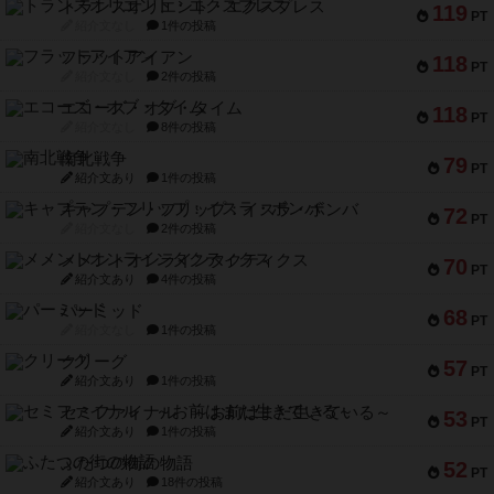
トランスオリエント・エクスプレス
119
PT
紹介文なし
1件の投稿
フラットアイアン
118
PT
紹介文なし
2件の投稿
エコーズ・オブ・タイム
118
PT
紹介文なし
8件の投稿
南北戦争
79
PT
紹介文あり
1件の投稿
キャプテン・フリップ：イスラ・ボンバ
72
PT
紹介文なし
2件の投稿
メメントオンラインタクティクス
70
PT
紹介文あり
4件の投稿
パーミッド
68
PT
紹介文なし
1件の投稿
クリーグ
57
PT
紹介文あり
1件の投稿
セミファイナル ～お前はまだ生きている～
53
PT
紹介文あり
1件の投稿
ふたつの街の物語
52
PT
紹介文あり
18件の投稿