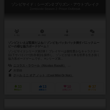
ゾンビサイド：シーズン2 プリズン・アウトブレイク
Zombicide Season 2: Prison Outbreak
1～6人
60～80分
13歳～
2件
ゾンビといえば監獄だよね！ゾンビをバッタバッタ倒すパニックムー
ビーの様な協力ボードゲーム！
ゾンビサイドシリーズ第2弾！ プレイヤーは個性豊かなキャラクター
(以下サバイバー[生存者])を操作し、ゾンビが迫り来る世界を生き抜く
協力系ボードゲームです。 ※シリーズ第...
ニコラス・ラウール（Nicolas Raoult）
ジャンパプティスト・ルリエン（Je
未登録
クール ミニ オア ノット（Cool Mini Or Not）
33
13
10
37
興味あり
経験あり
お気に入り
持ってる