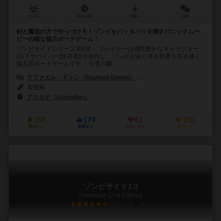
1～6人
60分前後
13歳～
14件
剣と魔法の力でやっつけろ！ゾンビをバッタバッタ倒すパニックムー
ビーの様な協力ボードゲーム！
ゾンビサイドシリーズ第4弾！ プレイヤーは個性豊かなキャラクター
(以下サバイバー[生存者])を操作し、ゾンビが迫り来る世界を生き抜く
協力系ボードゲームです。 今度の舞...
ラファエル・ギトン（Raphael Guiton）
ジャンパプティスト・ルリエン（Je
未登録
アスモデ（Asmodee）
クール ミニ オア ノット（Cool Mini Or Not
153
174
61
250
興味あり
経験あり
お気に入り
持ってる
ゾンビサイド2.0
Zombicide (2nd Edition)
6.5