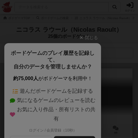
ログイン
ボドゲーマTOP
ボードゲームの検索
ニコラス ラウール（Nicolas Raoult） 
ニコラス ラウール（Nicolas Raoult）
25個のボードゲーム
閉じる
ボードゲームのプレイ履歴を記録し
検索メニュー
て、
自分のデータを管理しませんか？
約75,000人
がボドゲーマを利用中！
遊んだボードゲームを記録する
ゾンビサイド
気になるゲームのレビューを読む
Zombicide
6.2
お気に入り作品・所有リストの共
有
ログイン / 会員登録（10秒）
1～6人
60～80分
13歳～
9件