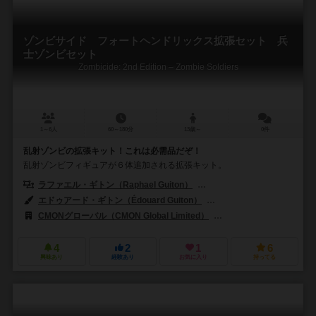
ゾンビサイド フォートヘンドリックス拡張セット 兵
士ゾンビセット
Zombicide: 2nd Edition – Zombie Soldiers
1～6人
60～180分
13歳～
0件
乱射ゾンビの拡張キット！これは必需品だぞ！
乱射ゾンビフィギュアが６体追加される拡張キット。
ラファエル・ギトン（Raphael Guiton）
ジャンパプティスト・ルリエン（Je
エドゥアード・ギトン（Édouard Guiton）
エリック・ヌーハウト（Eri
CMONグローバル（CMON Global Limited）
ギロチンゲームズ（Guill
4
2
1
6
興味あり
経験あり
お気に入り
持ってる