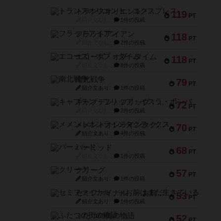
トランスオリエント・エクスプレス
119
PT
紹介文なし
1件の投稿
フラットアイアン
118
PT
紹介文なし
2件の投稿
エコーズ・オブ・タイム
118
PT
紹介文なし
8件の投稿
南北戦争
79
PT
紹介文あり
1件の投稿
キャプテン・フリップ：イスラ・ボンバ
72
PT
紹介文なし
2件の投稿
メメントオンラインタクティクス
70
PT
紹介文あり
4件の投稿
パーミッド
68
PT
紹介文なし
1件の投稿
クリーグ
57
PT
紹介文あり
1件の投稿
セミファイナル ～お前はまだ生きている～
53
PT
紹介文あり
1件の投稿
ふたつの街の物語
52
PT