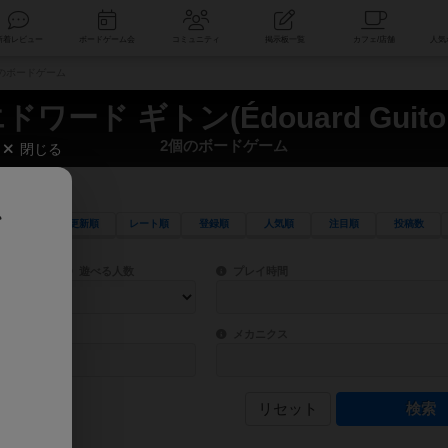
索
新着レビュー
ボードゲーム会
コミュニティ
掲示板一覧
 2個のボードゲーム
ドワード ギトン(Édouard Guito
2個のボードゲーム
閉じる
、
更新順
レート順
登録順
人気順
注目順
投稿数
ワード検索ができます。
検索できます。
プレイ対象人数に含まれるボードゲームを指定します。
目安となる所要時間を指定することができ
遊べる人数
プレイ時間
物などモチーフ・ストーリーを指定することができます。直感的にゲームシステムを理解
ゲーム性を構成するコアシステムです。主
バー
メカニクス
リセット