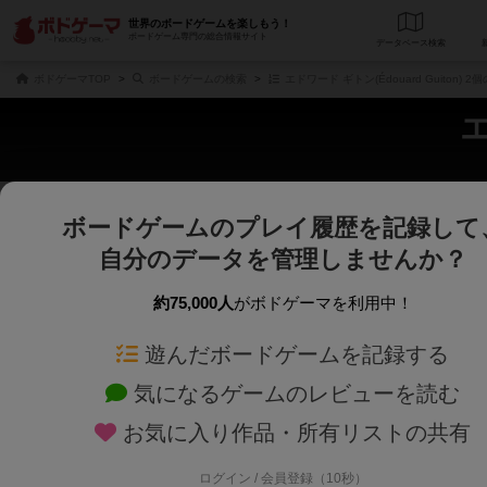
世界のボードゲームを楽しもう！
ボードゲーム専門の総合情報サイト
データベース
検
ボドゲーマTOP
ボードゲームの検索
エドワード ギトン(Édouard Guiton)
エ
ボードゲームのプレイ履歴を記録して
さくさく表示
じっくり表示
自分のデータを管理しませんか？
商品名、商品説明文、デザイナー名、テーマ名、メカニクス名を対象にフリー
ゲームデザイナー名を指定して
フリーワード
ゲームデザイナー
約75,000人
がボドゲーマを利用中！
遊んだボードゲームを記録する
対象年齢を指定します。
世界観や登場人
対象年齢
テーマ/フレー
気になるゲームのレビューを読む
お気に入り作品・所有リストの共有
ログイン / 会員登録（10秒）