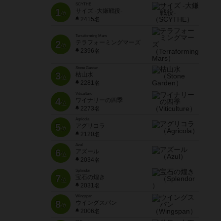
SCYTHE
1
サイズ -大鎌戦役-
位
2415名
Terraforming Mars
2
テラフォーミングマーズ
位
2396名
Stone Garden
3
枯山水
位
2281名
Viticulture
4
ワイナリーの四季
位
2273名
Agricola
5
アグリコラ
位
2120名
Azul
6
アズール
位
2034名
Splendor
7
宝石の煌き
位
2031名
Wingspan
8
ウイングスパン
位
2006名