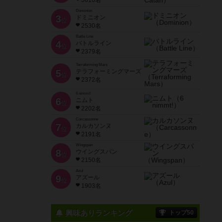
3616名
Dominion
3
ドミニオン
位
2530名
Battle Line
4
バトルライン
位
2379名
Terraforming Mars
5
テラフォーミングマーズ
位
2372名
6 nimmt!
6
ニムト
位
2202名
Carcassonne
7
カルカソンヌ
位
2191名
Wingspan
8
ウイングスパン
位
2150名
Azul
9
アズール
位
1903名
興味ありランキング
トップ50