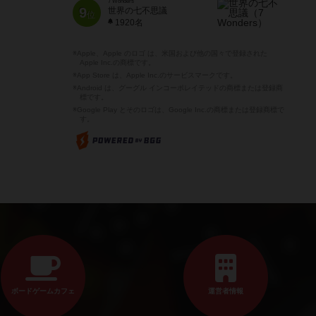
7 Wonders
9
世界の七不思議
位
1920名
※Apple、Apple のロゴ は、米国および他の国々で登録された
Apple Inc.の商標です。
※App Store は、Apple Inc.のサービスマークです。
※Android は、グーグル インコーポレイテッドの商標または登録商
標です。
※Google Play とそのロゴは、Google Inc.の商標または登録商標で
す。
ボードゲームカフェ
運営者情報