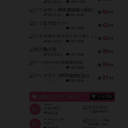
紹介文あり
18件の投稿
クランク! ：冒険者たち（拡張）
50
PT
紹介文あり
4件の投稿
とうほうの！
42
PT
紹介文なし
1件の投稿
スターマイン・ラミー ポケット
42
PT
紹介文あり
2件の投稿
海兵隊
39
PT
紹介文あり
1件の投稿
スーパーストア3000
39
PT
紹介文なし
1件の投稿
フリップ７：復讐心とともに
37
PT
紹介文なし
2件の投稿
お気に入りランキング
トップ50
Splendor
1
宝石の煌き
位
4042名
Die Siedler von Catan
2
カタン
位