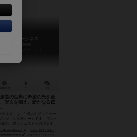
ッシヴ・ダークネス
Massive Darkness
6.5
120分前後
ー
4件
漆黒の世界に希望の光を放
、呪文を唱え、新たなる伝
。
ークネス』は、1~6人のプレイヤー
ダンジョン探索ゲームです。 プレイ
結成し、遊ぶクエストを選びます。
を1人選...
aphael Guiton）
ニコラス・ラウール（Nicolas Raoult）
ジャンパプティスト・ルリエン（Jean-Baptiste Lullien）
ニコラス・ラウール（Nicolas Rao
ouard Guiton)
(Eric Nouhaut)
ジェイソン・ヘンドリックス（Jason Hendricks）