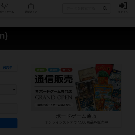
ログイン
カフェ/店舗
人気ボードゲーム
通販ストア
n)
発売年
ます。マニュアルを読む時間や参加者へのルール説明時間は含まれていないため、初めて遊
できるよう、中世ファンタジー・クッキング・海賊同士の対決など、ゲームコンセプトを絞
にボードゲームに慣れている方向けの絞込機能です。例えば「ダイスロール」はランダム値
ボードゲーム通販
オンラインストアで7,500商品を販売中