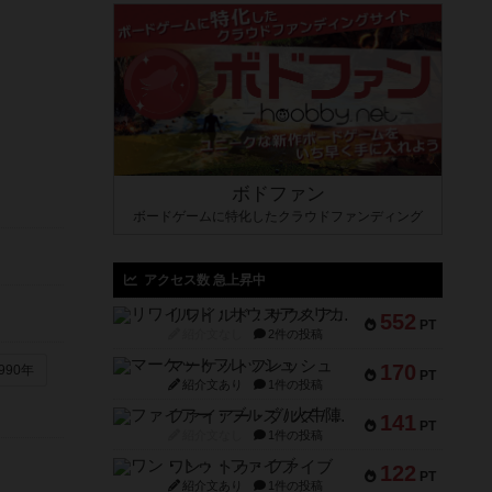
ボドファン
ボードゲームに特化したクラウドファンディング
アクセス数 急上昇中
リワイルド：サウスアメリカ
552
PT
紹介文なし
2件の投稿
マーケットフレッシュ
170
990年
PT
紹介文あり
1件の投稿
ファイアー・ブルズ / 火牛陣
141
PT
紹介文なし
1件の投稿
ワン・トゥ・ファイブ
122
PT
紹介文あり
1件の投稿