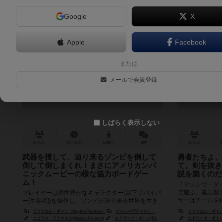
Google
X
Apple
Facebook
ゾンビサイド
マ
または
Zombicide
メールで会員登録
6.2
しばらく表示しない
1～6人
60～80分
13歳～
9件
1～6人
武器を捜して、迫り来るゾンビを倒して
勇者たちよ、
倒して倒しまくれ！まさにアメリカンパ
て。剣を抜き
ニックムービーの様な協力ボードゲー
説を築くのだ
ム！
『マッシヴ・ダ
で遊ぶ、協力型
プレイヤーは個性豊かなキャラクター(以下サバイバ
ヤーはチームを
ー[生存者])を操作し、ゾンビが迫り来る世界を生き
そしてそれぞれ勇者
抜く協力系ボードゲームです。 始めは釘抜きやフラ
ラファエル・ギトン（Raphael Guiton）
ジャンパプティスト・ルリエン（Jean-Baptiste Lullien）
ラファエル・ギトン（R
イパン等の貧弱な武器で...
ニコラス・フラクタス(Nicolas Fructus)
エドワード・ギトン(Édouard Guiton)
エドワード・ギトン(Éd
エリック・ノウハント