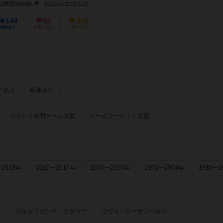
MON Limited）
エッジ エンターテインメント（Edge Entertainment）
ギロチンゲームズ（Guillotine Games）
144
62
219
経験あり
お気に入り
持ってる
ーあり
画像あり
フランス年間ゲーム大賞
ゲームマーケット大賞
〜2018年
2010〜2015年
2000〜2010年
1990〜2000年
1980〜1
ー
ヴォルフガング・クラマー
ウヴェ・ローゼンベルク