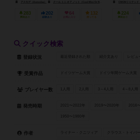
アスモデ（Asmodee）
クール ミニ オア ノット（Cool Mini Or Not）
CMONリミテッド（C
283
202
64
132
224
興味あり
経験あり
お気に入り
持ってる
興味あり
クイック検索
最近登録された順
紹介文あり
レビュ
登録状況
ドイツゲーム大賞
ドイツ年間ゲーム大賞
受賞作品
1人用
2人用
3～4人用
4～8人用
プレイヤー数
2021〜2022年
2019〜2020年
2016
発売時期
1950〜1980年
ライナー・クニツィア
クラウス・トイバ
作者