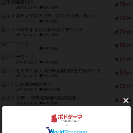
南北戦争
79
PT
紹介文あり
1件の投稿
キャプテン・フリップ：イスラ・ボンバ
72
PT
紹介文なし
2件の投稿
メメントオンラインタクティクス
70
PT
紹介文あり
4件の投稿
パーミッド
68
PT
紹介文なし
1件の投稿
クリーグ
57
PT
紹介文あり
1件の投稿
セミファイナル ～お前はまだ生きている～
53
PT
紹介文あり
1件の投稿
ふたつの街の物語
52
PT
紹介文あり
18件の投稿
クランク! ：冒険者たち（拡張）
50
PT
紹介文あり
4件の投稿
とうほうの！
42
PT
紹介文なし
1件の投稿
スターマイン・ラミー ポケット
42
PT
紹介文あり
2件の投稿