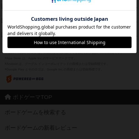
海兵隊
39
PT
紹介文あり
1件の投稿
スーパーストア3000
39
PT
紹介文なし
1件の投稿
フリップ７：復讐心とともに
37
PT
紹介文なし
2件の投稿
※Apple、Apple のロゴ は、米国および他の国々で登録されたApple Inc.の商標です。
※App Store は、Apple Inc.のサービスマークです。
※Android は、グーグル インコーポレイテッドの商標または登録商標です。
※Google Play とそのロゴは、Google Inc.の商標または登録商標です。
ボドゲーマTOP
ボードゲームを検索する
ボードゲームの新着レビュー