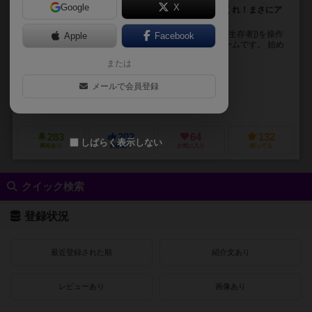
Google
X
武器を捜して、迫り来るゾンビを倒して倒して倒しまくれ！まさにア
メリカンパニックムービーの様な協力ボードゲーム！
プレイヤーは個性豊かなキャラクター(以下サバイバー[生存者])を操作
Apple
Facebook
し、ゾンビが迫り来る世界を生き抜く協力系ボードゲームです。 始め
は釘抜きやフライパン等の貧弱な武器で...
または
ラファエル・ギトン（Raphael Guiton）
ジャンパプティスト・ルリエン（Je
メールで会員登録
ニコラス・フラクタス(Nicolas Fructus)
エドワード・ギトン(Édouard 
アスモデ（Asmodee）
クール ミニ オア ノット（Cool Mini Or Not
283
202
64
132
しばらく表示しない
興味あり
経験あり
お気に入り
持ってる
クイック検索
登録状況
最近登録された順
紹介文あり
レビューあり
画像あり