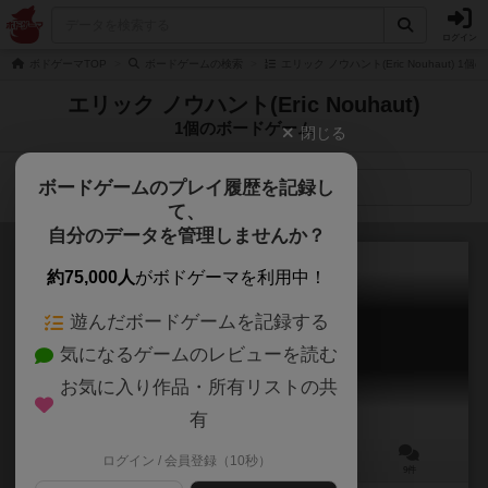
ログイン
ボドゲーマTOP
ボードゲームの検索
エリック ノウハント(Eric Nouhaut) 1
エリック ノウハント(Eric Nouhaut)
1個のボードゲーム
閉じる
ボードゲームのプレイ履歴を記録し
検索メニュー
て、
自分のデータを管理しませんか？
約75,000人
がボドゲーマを利用中！
遊んだボードゲームを記録する
ゾンビサイド
気になるゲームのレビューを読む
Zombicide
6.2
お気に入り作品・所有リストの共
有
ログイン / 会員登録（10秒）
1～6人
60～80分
13歳～
9件