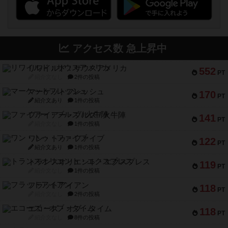
アクセス数 急上昇中
リワイルド：サウスアメリカ
552
PT
紹介文なし
2件の投稿
マーケットフレッシュ
170
PT
紹介文あり
1件の投稿
ファイアー・ブルズ / 火牛陣
141
PT
紹介文なし
1件の投稿
ワン・トゥ・ファイブ
122
PT
紹介文あり
1件の投稿
トランスオリエント・エクスプレス
119
PT
紹介文なし
1件の投稿
フラットアイアン
118
PT
紹介文なし
2件の投稿
エコーズ・オブ・タイム
118
PT
紹介文なし
8件の投稿