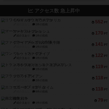
アクセス数 急上昇中
リワイルド：サウスアメリカ
552
PT
紹介文なし
2件の投稿
マーケットフレッシュ
170
PT
紹介文あり
1件の投稿
ファイアー・ブルズ / 火牛陣
141
PT
紹介文なし
1件の投稿
ワン・トゥ・ファイブ
122
PT
紹介文あり
1件の投稿
トランスオリエント・エクスプレス
119
PT
紹介文なし
1件の投稿
フラットアイアン
118
PT
紹介文なし
2件の投稿
エコーズ・オブ・タイム
118
PT
紹介文なし
8件の投稿
南北戦争
79
PT
紹介文あり
1件の投稿