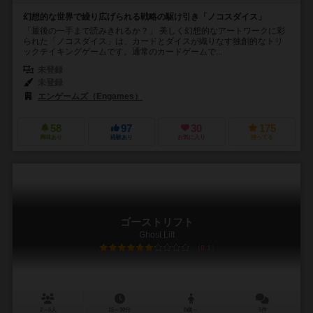
幻想的な世界で繰り広げられる戦略の駆け引き「ノコスダイス」
「最後の一手まで読みきれるか？」 美しく幻想的なアートワークに彩
られた「ノコスダイス」は、カードとダイスが織りなす独創的なトリ
ックテイキングゲームです。通常のカードゲームで...
未登録
未登録
エンゲームズ（Engames）
58
97
30
175
興味あり
経験あり
お気に入り
持ってる
ゴーストリフト
Ghost Lift
6.1
2～6人
15～30分
8歳～
5件