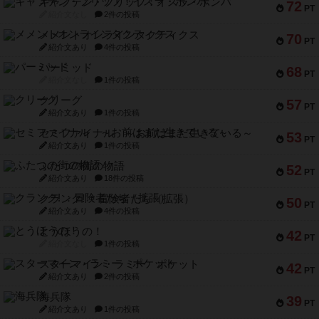
キャプテン・フリップ：イスラ・ボンバ
72
PT
紹介文なし
2件の投稿
メメントオンラインタクティクス
70
PT
紹介文あり
4件の投稿
パーミッド
68
PT
紹介文なし
1件の投稿
クリーグ
57
PT
紹介文あり
1件の投稿
セミファイナル ～お前はまだ生きている～
53
PT
紹介文あり
1件の投稿
ふたつの街の物語
52
PT
紹介文あり
18件の投稿
クランク! ：冒険者たち（拡張）
50
PT
紹介文あり
4件の投稿
とうほうの！
42
PT
紹介文なし
1件の投稿
スターマイン・ラミー ポケット
42
PT
紹介文あり
2件の投稿
海兵隊
39
PT
紹介文あり
1件の投稿