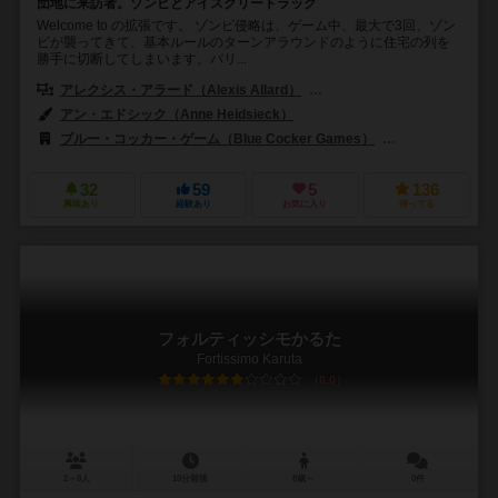
団地に来訪者。ゾンビとアイスクリートラック
Welcome to の拡張です。 ゾンビ侵略は、ゲーム中、最大で3回、ゾン
ビが襲ってきて、基本ルールのターンアラウンドのように住宅の列を
勝手に切断してしまいます。バリ...
アレクシス・アラード（Alexis Allard）
ブノワ・ターピン（Benoit T
アン・エドシック（Anne Heidsieck）
ブルー・コッカー・ゲーム（Blue Cocker Games）
エンゲームズ（E
32
59
5
136
興味あり
経験あり
お気に入り
持ってる
フォルティッシモかるた
Fortissimo Karuta
6.0
2～8人
10分前後
8歳～
0件