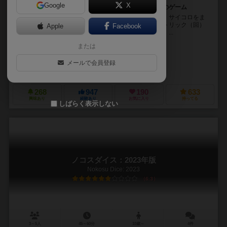
Google
X
サイコロとカードを使ったトリックテイキングタイプのゲーム
テーマは特になく、カードとサイコロとを組み合わせ、サイコロをま
るでカードと同じようにして遊ぶカードゲーム。１４トリック（回）
Apple
Facebook
が終了したら得点計算し、それを人数分繰り返したら、...
または
マツモト ユウスケ（Yusuke Matsumoto）
別府 さい（Sai Beppu）
メールで会員登録
エンゲームズ（Engames）
268
947
190
633
興味あり
経験あり
お気に入り
持ってる
しばらく表示しない
ノコスダイス：2023年版
Nokosu Dice: 2023
6.3
3～5人
45～60分
10歳～
4件