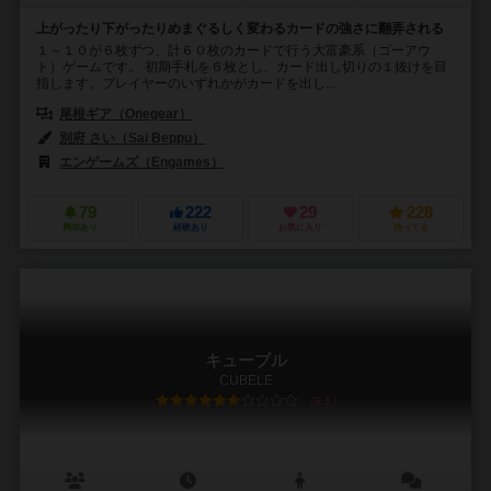
上がったり下がったりめまぐるしく変わるカードの強さに翻弄される
１～１０が６枚ずつ、計６０枚のカードで行う大富豪系（ゴーアウ
ト）ゲームです。 初期手札を６枚とし、カード出し切りの１抜けを目
指します。プレイヤーのいずれかがカードを出し...
尾根ギア（Onegear）
別府 さい（Sai Beppu）
エンゲームズ（Engames）
79
222
29
228
興味あり
経験あり
お気に入り
持ってる
キューブル
CUBELE
6.1