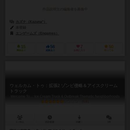
作品説明文の編集者を募集中
カズナ（Kazuna*）
未登録
エンゲームズ（Engames）
15
56
7
50
興味あり
経験あり
お気に入り
持ってる
ウェルカム・トゥ：拡張2 ゾンビ侵略＆アイスクリーム
トラック
Welcome To...: Ice Cream Truck & Outbreak Thematic Neighborhoods
6.0
1～50人
25分前後
10歳～
1件