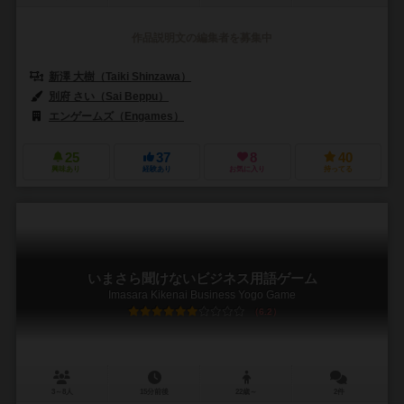
作品説明文の編集者を募集中
新澤 大樹（Taiki Shinzawa）
別府 さい（Sai Beppu）
エンゲームズ（Engames）
25
37
8
40
興味あり
経験あり
お気に入り
持ってる
いまさら聞けないビジネス用語ゲーム
Imasara Kikenai Business Yogo Game
6.2
3～8人
15分前後
22歳～
2件