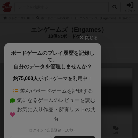
ログイン
ボドゲーマTOP
ボードゲームの検索
エンゲームズ（Engames） 10個のボー
エンゲームズ（Engames）
10個のボードゲーム
閉じる
ボードゲームのプレイ履歴を記録し
検索メニュー
て、
自分のデータを管理しませんか？
約75,000人
がボドゲーマを利用中！
遊んだボードゲームを記録する
ノコスダイス
気になるゲームのレビューを読む
Nokosu Dice
6.5
お気に入り作品・所有リストの共
有
ログイン / 会員登録（10秒）
3～5人
30～45分
10歳～
14件