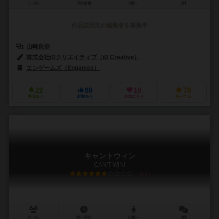
1～6人
15分前後
8歳～
2件
作品説明文の編集者を募集中
山崎良弥
株式会社iDクリエイティブ（iD Creative）
エンゲームズ（Engames）
22
89
10
78
興味あり
経験あり
お気に入り
持ってる
キャントウィン
CAN'T WIN!
6.1
3～4人
30～45分
10歳～
0件