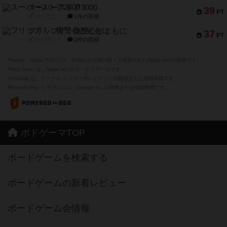
スーパーストア3000
39
PT
紹介文なし
1件の投稿
フリップ７：復讐心とともに
37
PT
紹介文なし
2件の投稿
※Apple、Apple のロゴ は、米国および他の国々で登録されたApple Inc.の商標です。
※App Store は、Apple Inc.のサービスマークです。
※Android は、グーグル インコーポレイテッドの商標または登録商標です。
※Google Play とそのロゴは、Google Inc.の商標または登録商標です。
ボドゲーマTOP
ボードゲームを検索する
ボードゲームの新着レビュー
ボードゲーム会情報