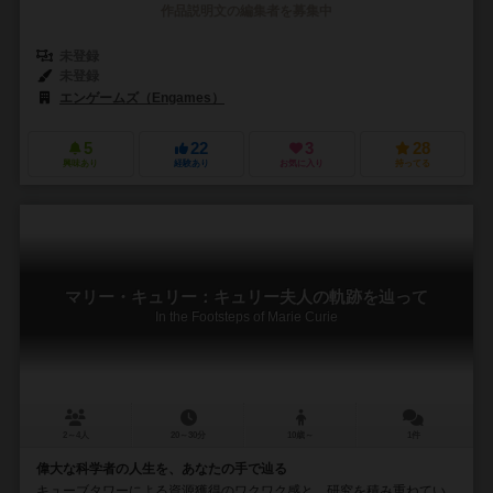
作品説明文の編集者を募集中
未登録
未登録
エンゲームズ（Engames）
5
22
3
28
興味あり
経験あり
お気に入り
持ってる
マリー・キュリー：キュリー夫人の軌跡を辿って
In the Footsteps of Marie Curie
2～4人
20～30分
10歳～
1件
偉大な科学者の人生を、あなたの手で辿る
キューブタワーによる資源獲得のワクワク感と、研究を積み重ねてい