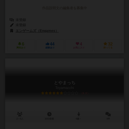
作品説明文の編集者を募集中
未登録
未登録
エンゲームズ（Engames）
6
44
4
32
興味あり
経験あり
お気に入り
持ってる
とやまっち
Toyamacchi
6.0
2～5人
10分前後
6歳～
0件