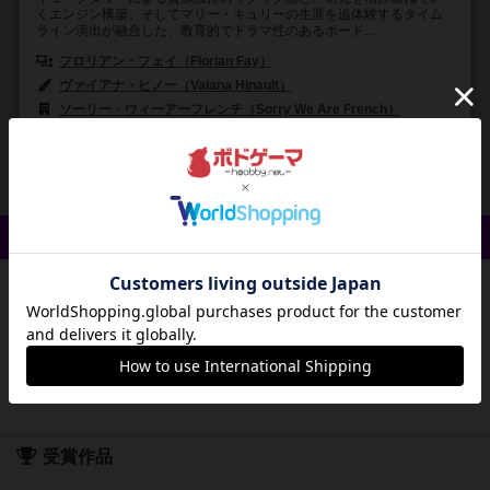
くエンジン構築、そしてマリー・キュリーの生涯を追体験するタイム
ライン演出が融合した、教育的でドラマ性のあるボード...
フロリアン・フェイ（Florian Fay）
ヴァイアナ・ヒノー（Vaiana Hinault）
デビッド・シットボン（David 
ソーリー・ウィーアーフレンチ（Sorry We Are French）
ディノ・トイズ
23
27
3
25
興味あり
経験あり
お気に入り
持ってる
クイック検索
登録状況
最近登録された順
紹介文あり
レビューあり
画像あり
受賞作品