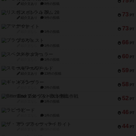
75
PT
紹介文あり
8件の投稿
リスボン・トラム 28
73
PT
紹介文あり
9件の投稿
アマナイト
73
PT
紹介文なし
1件の投稿
ブラヴェスト
66
PT
紹介文なし
1件の投稿
スペクタキュラー
60
PT
紹介文なし
1件の投稿
スモールワールド
59
PT
紹介文あり
13件の投稿
ギャンブラー
58
PT
紹介文なし
2件の投稿
Bitter End ブタペスト救出作戦
52
PT
紹介文なし
1件の投稿
ラピード
46
PT
紹介文なし
1件の投稿
ザ・フラッフィー・ライト
44
PT
紹介文なし
0件の投稿