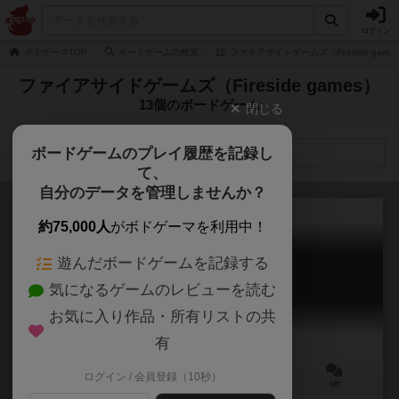
ログイン
ボドゲーマTOP
ボードゲームの検索
ファイアサイドゲームズ（Fireside gam
ファイアサイドゲームズ（Fireside games）
13個のボードゲーム
閉じる
ボードゲームのプレイ履歴を記録し
検索メニュー
て、
自分のデータを管理しませんか？
約75,000人
がボドゲーマを利用中！
遊んだボードゲームを記録する
ホットショット：山岳消防隊
気になるゲームのレビューを読む
Hotshots
6.1
お気に入り作品・所有リストの共
有
ログイン / 会員登録（10秒）
1～4人
60分前後
10歳～
5件