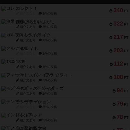
コレクト！
340
PT
紹介文なし
1件の投稿
無限まちがいさがし
322
PT
紹介文あり
2件の投稿
ガルフストライク
217
PT
紹介文あり
1件の投稿
クルティボ
203
PT
紹介文なし
1件の投稿
1809
112
PT
紹介文あり
1件の投稿
ファースト・イン・フライト
108
PT
紹介文あり
3件の投稿
モズビ－ズ・レイダ－ズ
94
PT
紹介文あり
1件の投稿
テンプテーション
79
PT
紹介文なし
2件の投稿
インドネシア
78
PT
紹介文あり
2件の投稿
宵と暁の呪文書