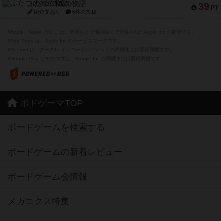
ふたつの城の物語
39
PT
紹介文あり
6件の投稿
※Apple、Apple のロゴ は、米国および他の国々で登録されたApple Inc.の商標です。
※App Store は、Apple Inc.のサービスマークです。
※Android は、グーグル インコーポレイテッドの商標または登録商標です。
※Google Play とそのロゴは、Google Inc.の商標または登録商標です。
ボドゲーマTOP
ボードゲームを検索する
ボードゲームの新着レビュー
ボードゲーム会情報
メカニクス特集