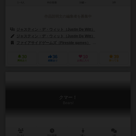
1～6人
60分前後
10歳～
2件
作品説明文の編集者を募集中
ジャスティン・デ・ウィット（Justin De Witt）
ジャスティン・デ・ウィット（Justin De Witt）
ファイアサイドゲームズ（Fireside games）
ホビーワールド（Hobby
30
36
10
39
興味あり
経験あり
お気に入り
持ってる
クマー！
Bears!
2～4人
20分前後
7歳～
1件