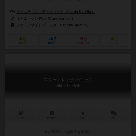
ジャスティン・デ・ウィット（Justin De Witt）
キャム・ケンデル（Cam Kendell）
ファイアサイドゲームズ（Fireside games）
ADCブラックファイア・エン
0
7
0
3
興味あり
経験あり
お気に入り
持ってる
スタートレックパニック
Star Trek Panic
1～6人
90分前後
13歳～
0件
作品説明文の編集者を募集中