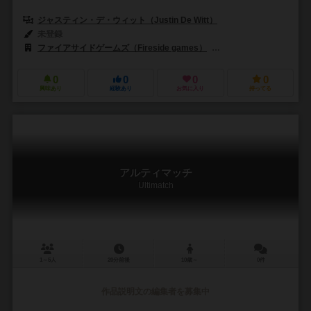
ジャスティン・デ・ウィット（Justin De Witt）
未登録
ファイアサイドゲームズ（Fireside games）
ザOPゲームズ（The O
0
0
0
0
興味あり
経験あり
お気に入り
持ってる
アルティマッチ
Ultimatch
1～5人
20分前後
10歳～
0件
作品説明文の編集者を募集中