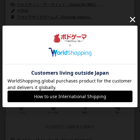
ジャスティン・デ・ウィット（Justin De Witt）
アン・マリエ・デ・ウィッ
未登録
ファイアサイドゲームズ（Fireside games）
0
1
0
0
興味あり
経験あり
お気に入り
持ってる
私たちの村を焼かないで！
Please Don't Burn My Village!
2～5人
20～30分
10歳～
0件
作品説明文の編集者を募集中