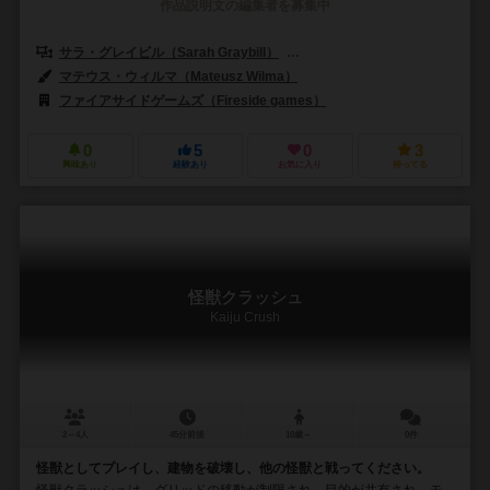
作品説明文の編集者を募集中
サラ・グレイビル（Sarah Graybill）
ジョン・シャッターズ（John Sh
マテウス・ウィルマ（Mateusz Wilma）
ファイアサイドゲームズ（Fireside games）
0
5
0
3
興味あり
経験あり
お気に入り
持ってる
怪獣クラッシュ
Kaiju Crush
2～4人
45分前後
10歳～
0件
怪獣としてプレイし、建物を破壊し、他の怪獣と戦ってください。