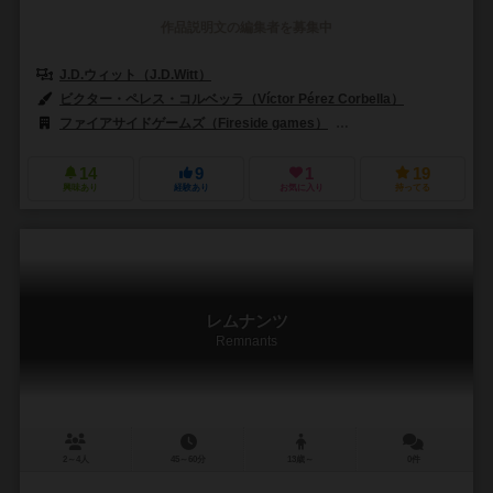
作品説明文の編集者を募集中
J.D.ウィット（J.D.Witt）
ビクター・ペレス・コルベッラ（Víctor Pérez Corbella）
ファイアサイドゲームズ（Fireside games）
バネスト（Banesto）
14
9
1
19
興味あり
経験あり
お気に入り
持ってる
レムナンツ
Remnants
2～4人
45～60分
13歳～
0件