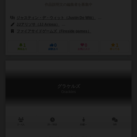
作品説明文の編集者を募集中
ジャスティン・デ・ウィット（Justin De Witt）
マシュー・オーマレー（M
JJアリソサ（JJ Ariosa）
ビクター・ペレス・コルベッラ（Víctor Pére
ファイアサイドゲームズ（Fireside games）
1
0
0
1
興味あり
経験あり
お気に入り
持ってる
グラケルズ
Grackles
2～4人
20～30分
10歳～
0件