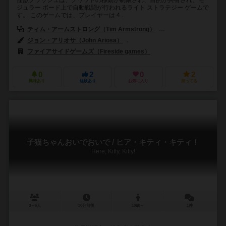
怪獣クラッシュは、グリッドの移動が制限され、目的が共有され、モ
ジュラー ボード上で自動戦闘が行われるライト ストラテジー ゲームで
す。 このゲームでは、プレイヤーは 4...
ティム・アームストロング（Tim Armstrong）
ジャスティン・デ・ウィッ
ジョン・アリオサ（John Ariosa）
ローランド・マクドナルド（Roland
ファイアサイドゲームズ（Fireside games）
0
2
0
2
興味あり
経験あり
お気に入り
持ってる
子猫ちゃんおいでおいで / ヒア・キティ・キティ！
Here, Kitty, Kitty!
3～6人
30分前後
10歳～
1件