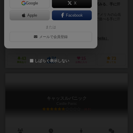
Google
X
アメリカの山岳消防隊の隊員となり、山火事の鎮火を試みる、手に汗
握る協力型ゲーム
『ホットショット:山岳消防隊』では、プレイヤーはアメリカの山岳
Apple
Facebook
消防隊の隊員となり、山火事の鎮火を試みる、1~4 人で遊べる手に汗
握る協力型ゲームです。プレイヤーはそれぞれ特...
または
ジャスティン・デ・ウィット（Justin De Witt）
メールで会員登録
ビクター・ペレス・コルベッラ（Víctor Pérez Corbella）
ファイアサイドゲームズ（Fireside games）
43
74
15
73
しばらく表示しない
興味あり
経験あり
お気に入り
持ってる
キャッスルパニック
Castle Panic
6.0