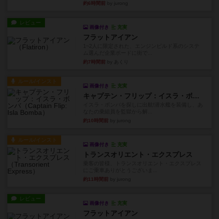
約6時間前
by jurong
レビュー
画像付き
充実
フラットアイアン
1~2人に限定された、エンジンビルド系のシステ
ム選んだ企業ボードに街で...
約7時間前
by あくり
ルール/インスト
画像付き
充実
キャプテン・フリップ：イスラ・ボンバ
イスラ・ボンバを探しに出航!潜水艦を装備し、あ
なたの乗組員を監獄から解...
約10時間前
by jurong
ルール/インスト
画像付き
充実
トランスオリエント・エクスプレス
乗客の皆様、トランスオリエント・エクスプレス
にご乗車ありがとうございま...
約11時間前
by jurong
レビュー
画像付き
充実
フラットアイアン