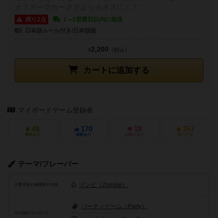
ナ？テーマカードでよりカオスに！？
残り2点
1～2営業日以内に発送
日本語ルール付き/日本語版
2,200
¥
（税込）
カートに追加する
マイボードゲーム登録者
49
170
19
257
興味あり
経験あり
お気に入り
持ってる
テーマ/フレーバー
ゾンビ（Zombie）
主要登場人物/職業や生物
パーティゲーム（Party）
その他のコンセプト