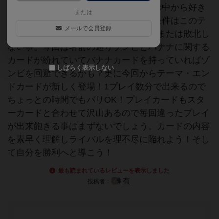
はとても簡単で山札から1枚引き手札の中から好き
または
なカードを1枚プレイするだけ。勝利条件はこのテ
メールで会員登録
ストプレイシリーズ同様勝利する事、または敗北し
ない事。今回は名前の通りゾンビとバナナに関する
カードが紛れていてバナナカードを持っていればゾ
しばらく表示しない
ンビを回避できるかも？更に今回からテーマ・エン
ドカードが新しく登場！1プレイ数分で出来るので
ちょっとの時間でもバリOK！プレイカードもスタ
ーカードと合わせて沢山あるので毎回違ったプレイ
が出来飽きる事はまずないでしょう。カードの内容
を素早く理解しライバルを理不尽に陥れよう！そし
て自分を勝利へと導こう！
最も読まれているレビューを表示しました
有
投稿者：