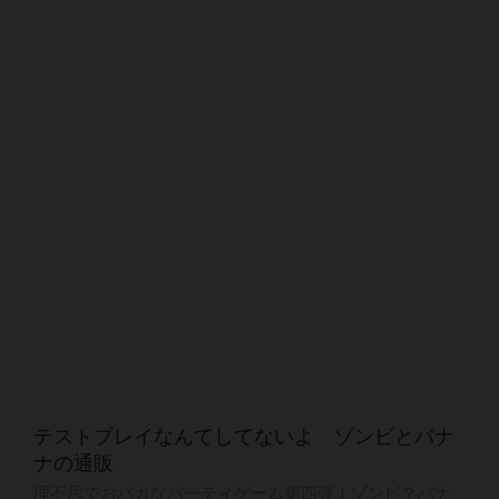
テストプレイなんてしてないよ ゾンビとバナ
ナの通販
理不尽でおバカなパーティゲーム第四弾！ゾンビ？バナ