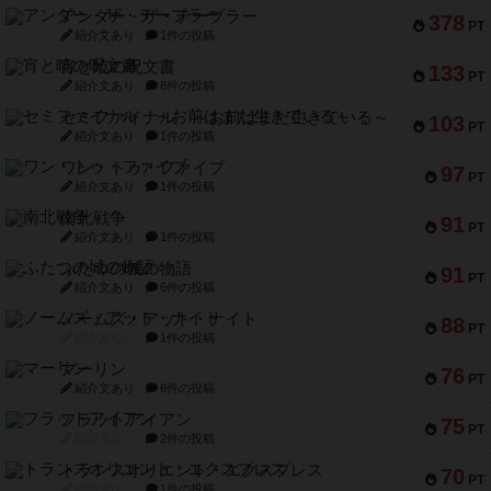
アンダー・ザ・テーブラー
378
PT
紹介文あり
1件の投稿
宵と暁の呪文書
133
PT
紹介文あり
8件の投稿
セミファイナル ～お前はまだ生きている～
103
PT
紹介文あり
1件の投稿
ワン・トゥ・ファイブ
97
PT
紹介文あり
1件の投稿
南北戦争
91
PT
紹介文あり
1件の投稿
ふたつの城の物語
91
PT
紹介文あり
6件の投稿
ノームズ・アット・ナイト
88
PT
紹介文なし
1件の投稿
マーリン
76
PT
紹介文あり
6件の投稿
フラットアイアン
75
PT
紹介文なし
2件の投稿
トランスオリエント・エクスプレス
70
PT
紹介文なし
1件の投稿