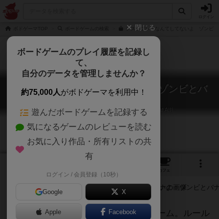
ログイン
閉じる
ボドゲーマTOP
ボードゲームの検索
テストプレイなんてしてないよ ゾンビと
ボードゲームのプレイ履歴を記録し
て、
自分のデータを管理しませんか？
テストプレイなんてしてないよ：ゾンビとバ
約75,000人
がボドゲーマを利用中！
ナナ
We Didn't Playtest This Pasted-On Theme at All!
遊んだボードゲームを記録する
気になるゲームのレビューを読む
お気に入り作品・所有リストの共
有
2
2
53
トップ
画像
動画
レビュー
カフェ
ログイン / 会員登録（10秒）
Google
X
プレイ人数が多ければ多い程楽しいゲーム。ルール
Apple
Facebook