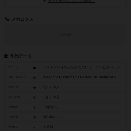
カードゲーム（Card Game）
メカニクス
未登録
作品データ
テストプレイなんてしてないよ：ゾンビとバナナ
タイトル
We Didn't Playtest This Pasted-On Theme at All!
原題・英題表記
2人～10人
参加人数
1分～10分
プレイ時間
13歳から
対象年齢
2014年～
発売時期
未登録
参考価格