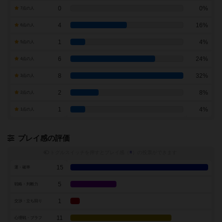
0
0%
7点の人
4
16%
6点の人
1
4%
5点の人
6
24%
4点の人
8
32%
3点の人
2
8%
2点の人
1
4%
1点の人
プレイ感の評価
トグルスイッチを押すとプレイ感（
※
）の投票ができます
15
運・確率
5
戦略・判断力
1
交渉・立ち回り
11
心理戦・ブラフ