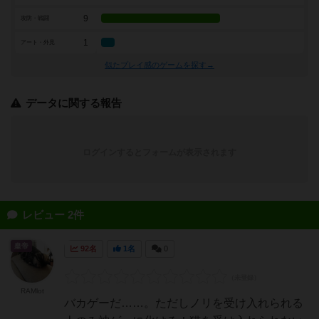
9
攻防・戦闘
1
アート・外見
似たプレイ感のゲームを探す→
データに関する報告
ログインするとフォームが表示されます
レビュー 2件
皇帝
92名
1名
0
RAMlot
バカゲーだ……。ただしノリを受け入れられる