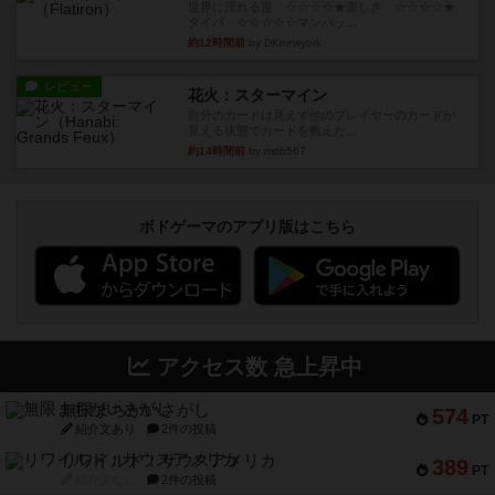
世界に浸れる度 ☆☆☆☆★楽しさ ☆☆☆☆★
タイパ ☆☆☆☆☆マンハッ...
約12時間前
by DKnewyork
レビュー
花火：スターマイン
自分のカードは見えず他のプレイヤーのカードが
見える状態でカードを教えた...
約14時間前
by mob567
ボドゲーマのアプリ版はこちら
アクセス数 急上昇中
無限まちがいさがし
574
PT
紹介文あり
2件の投稿
リワイルド：サウスアメリカ
389
PT
紹介文なし
2件の投稿