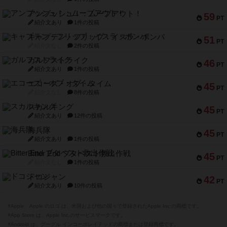
アンブッシュ！：ムーブアウト！
59
PT
紹介文あり
1件の投稿
キャプテン・フリップ：イスラ・ボンバ
51
PT
紹介文なし
2件の投稿
ガルフストライク
46
PT
紹介文あり
1件の投稿
エコーズ・オブ・タイム
45
PT
紹介文なし
8件の投稿
スカルキング
45
PT
紹介文あり
12件の投稿
海兵隊
45
PT
紹介文あり
1件の投稿
Bitter End ブタペスト救出作戦
45
PT
紹介文なし
1件の投稿
ドコジャン
42
PT
紹介文あり
10件の投稿
※Apple、Apple のロゴ は、米国および他の国々で登録されたApple Inc.の商標です。
※App Store は、Apple Inc.のサービスマークです。
※Android は、グーグル インコーポレイテッドの商標または登録商標です。