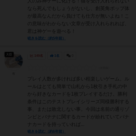
人のみ神ゲーに化ける！猫を受け入れられない
なら死んでもしょうがないし、創英角ポップ体
が最高なんだから負けても仕方が無いよね！こ
の意味がわからない文章が受け入れられれば、
君は神ゲーを遊べる！
続きを読む（約5年前）
大臣
149名
1名
0
有
プレイ人数が多ければ多い程楽しいゲーム。ル
ールはとても簡単で山札から1枚引き手札の中
から好きなカードを1枚プレイするだけ。勝利
条件はこのテストプレイシリーズ同様勝利する
事、または敗北しない事。今回は名前の通りゾ
ンビとバナナに関するカードが紛れていてバナ
ナカードを持っていれば...
続きを読む（約6年前）