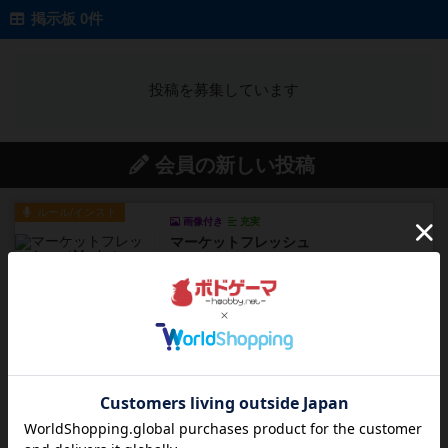
掲示板 0件
投稿を募集しています
会員の新しい投稿
ルール/インスト
画像付き
充実
マーケットフレッシュ
目的あなたの店先に農産物の木箱を戦略的に積み
重ねて在庫を最大化し、競合...
約3時間前
by jurong
レビュー
メメントオンラインタクティクス
どんどん物量が増えて大変になっていく押し付け
合いが楽しいゲーム盛り上が...
約4時間前
by nekomanma222
レビュー
ヘックメック