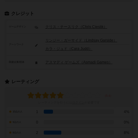
クレジット
クリス・チースリク（Chris Cieslik）
ゲームデザイン
リンジー・ガーサイド（Lindsay Garside）
アートワーク
カラ・ジュド（Cara Judd）
アスマディ ゲームズ（Asmadi Games）
関連企業/団体
レーティング
レーティングを行うには
ログイン
が必要です
1
4%
10点の人
0
0%
9点の人
2
8%
8点の人