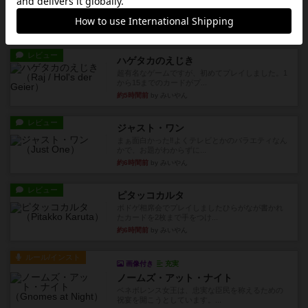
サイコロゲームです1から5までの数字と芋虫がか
かれたダイス。これを振っ...
約5時間前
by みいやん
レビュー
ハゲタカのえじき
超有名なゲームですが、初めてプレイしました。1
から15までのカードがプ...
約5時間前
by みいやん
レビュー
ジャスト・ワン
まぁ面白かった‼️よくテレビとかのバラエティなん
かで、お題がわからずに...
約6時間前
by みいやん
レビュー
ピタッコカルタ
ボドゲ相席会でプレイしましたひらがなが書かれ
たカードを2枚まで手をつけ...
約6時間前
by みいやん
ルール/インスト
画像付き
充実
ノームズ・アット・ナイト
ベネボレンス女王は、忠実な臣民を称えるための
祝宴を開こうとしています。...