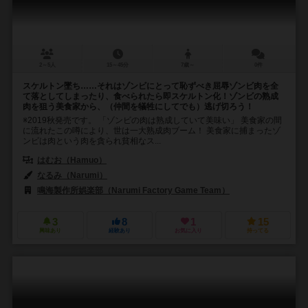
2～5人
15～45分
7歳～
0件
スケルトン墜ち……それはゾンビにとって恥ずべき屈辱ゾンビ肉を全
て落としてしまったり、食べられたら即スケルトン化！ゾンビの熟成
肉を狙う美食家から、（仲間を犠牲にしてでも）逃げ切ろう！
※2019秋発売です。 「ゾンビの肉は熟成していて美味い」 美食家の間
に流れたこの噂により、世は一大熟成肉ブーム！ 美食家に捕まったゾ
ンビは肉という肉を貪られ貧相なス...
はむお（Hamuo）
なるみ（Narumi）
鳴海製作所娯楽部（Narumi Factory Game Team）
3
8
1
15
興味あり
経験あり
お気に入り
持ってる