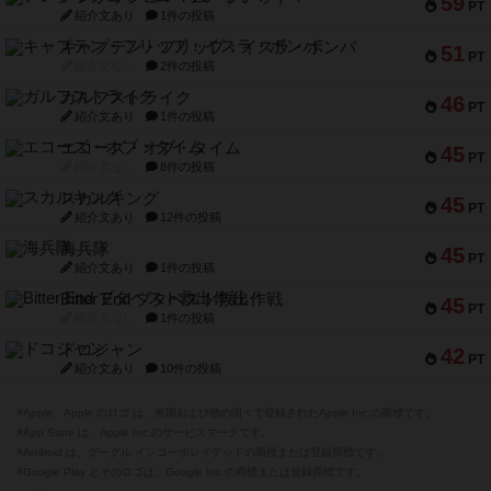
59
PT
紹介文あり
1件の投稿
キャプテン・フリップ：イスラ・ボンバ
51
PT
紹介文なし
2件の投稿
ガルフストライク
46
PT
紹介文あり
1件の投稿
エコーズ・オブ・タイム
45
PT
紹介文なし
8件の投稿
スカルキング
45
PT
紹介文あり
12件の投稿
海兵隊
45
PT
紹介文あり
1件の投稿
Bitter End ブタペスト救出作戦
45
PT
紹介文なし
1件の投稿
ドコジャン
42
PT
紹介文あり
10件の投稿
※Apple、Apple のロゴ は、米国および他の国々で登録されたApple Inc.の商標です。
※App Store は、Apple Inc.のサービスマークです。
※Android は、グーグル インコーポレイテッドの商標または登録商標です。
※Google Play とそのロゴは、Google Inc.の商標または登録商標です。