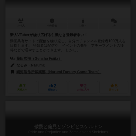
2～5人
45分前後
12歳～
1件
新人VTuberが繰り広げる仁義なき登録者争い！
動画共有サイトで配信を繰り返し、自分のチャンネル登録者100万人を
目指します。 登録者は配信や、イベントの発生、アチーブメントの獲
得などで増やすことができます。 しかし、...
藤田玄翔（Gensho Fujita）
なるみ（Narumi）
鳴海製作所娯楽部（Narumi Factory Game Team）
7
2
2
5
興味あり
経験あり
お気に入り
持ってる
傲慢と偏見とゾンビとスケルトン
Pride and Prejudice and Zombies and Skeletons