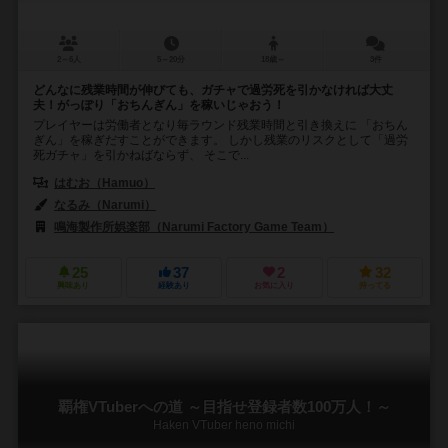
2～6人
5～20分
18歳～
3件
どんなに残業時間が伸びても、ガチャで過労死を引かなければ大丈
夫！がっぽり「おちんぎん」を稼いじゃおう！
プレイヤーは労働者となり毎ラウンド残業時間と引き換えに 「おちん
ぎん」を稼ぎだすことができます。 しかし残業のリスクとして「過労
死ガチャ」を引かねばならず、 そこで...
はむお（Hamuo）
なるみ（Narumi）
鳴海製作所娯楽部（Narumi Factory Game Team）
25
37
2
32
興味あり
経験あり
お気に入り
持ってる
覇権VTuberへの道 ～目指せ登録者数100万人！～
Haken VTuber heno michi