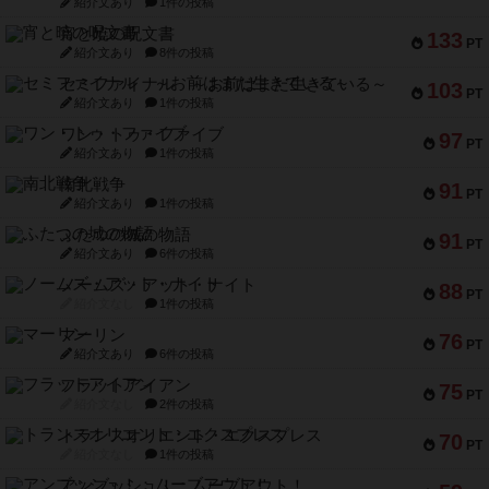
紹介文あり
1件の投稿
宵と暁の呪文書
133
PT
紹介文あり
8件の投稿
セミファイナル ～お前はまだ生きている～
103
PT
紹介文あり
1件の投稿
ワン・トゥ・ファイブ
97
PT
紹介文あり
1件の投稿
南北戦争
91
PT
紹介文あり
1件の投稿
ふたつの城の物語
91
PT
紹介文あり
6件の投稿
ノームズ・アット・ナイト
88
PT
紹介文なし
1件の投稿
マーリン
76
PT
紹介文あり
6件の投稿
フラットアイアン
75
PT
紹介文なし
2件の投稿
トランスオリエント・エクスプレス
70
PT
紹介文なし
1件の投稿
アンブッシュ！：ムーブアウト！