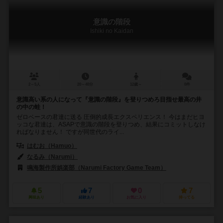
意識の階段
Ishiki no Kaidan
2～5人
20～40分
12歳～
0件
意識高い系の人になって『意識の階段』を登りつめろ目指せ最高の井
の中の蛙！
ゼロベースの君達に送る 圧倒的成長エクスペリエンス！ 今はまだヒヨ
ッコな君達は、ASAPで意識の階段を登りつめ、結果にコミットしなけ
ればなりません！ ですが同世代のライ...
はむお（Hamuo）
なるみ（Narumi）
鳴海製作所娯楽部（Narumi Factory Game Team）
5
7
0
7
興味あり
経験あり
お気に入り
持ってる