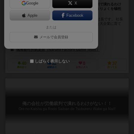
Google
X
あの大人気ゲーム（当社調べ）、「俺の会社が労働裁判で潰れるわけ
がない！！」がパワーアップして帰ってきた！ろうどうりょくを犠牲
にしてりえきを荒稼ぎしよう！
Apple
Facebook
「ろうどうりょく」を「りえき」にかえろ！ あなたは社長です。 社長
の目的はライバル会社を出し抜いて、一刻も早く弊社を大企業に育て
または
あげることです！ 社員である「ろうど...
はむお（Hamuo）
メールで会員登録
なるみ（Narumi）
鳴海製作所娯楽部（Narumi Factory Game Team）
しばらく表示しない
40
32
8
37
興味あり
経験あり
お気に入り
持ってる
俺の会社が労働裁判で潰れるわけがない！！
Ore no Kaisha ga Rodo Saiban de Tsubureru Wake ga Nai!!