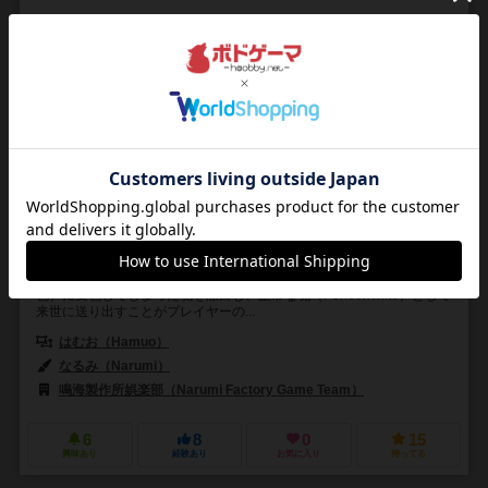
パーフェクトホワイト
Perfect White
2～5人
10～30分
7歳～
1件
もう はたらけない
かろうし（概念）したことで凄い色（R（赤）とG（緑）とB（青）の3
色）に変色してしまった魂を漂白し、正常な魂（PerfectWhite）として
来世に送り出すことがプレイヤーの...
はむお（Hamuo）
なるみ（Narumi）
鳴海製作所娯楽部（Narumi Factory Game Team）
6
8
0
15
興味あり
経験あり
お気に入り
持ってる