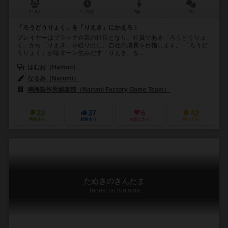
2～5人
1～20分
7歳～
2件
「ろうどうりょく」を「りえき」にかえろ！
プレイヤーはブラック企業の社長となり、社員である「ろうどうりょ
く」から「りえき」を絞り出し、自社の成長を目指します。 「ろうど
うりょく」が毎ターン生みだす「りえき」を...
はむお（Hamuo）
なるみ（Narumi）
鳴海製作所娯楽部（Narumi Factory Game Team）
23
37
6
42
興味あり
経験あり
お気に入り
持ってる
たぬきのきんたま
Tanuki no Kintama