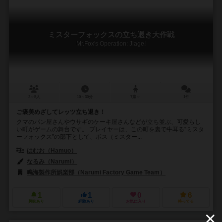
ミスターフォックスの立ち退き大作戦
Mr.Fox's Operation: Jiage!
2～5人
10～30分
7歳～
1件
ご褒美めざしてレッツ立ち退き！
クマのパン屋さんやウサギのケーキ屋さんなどが立ち並ぶ、可愛らし
い町がゲームの舞台です。 プレイヤーは、この町を裏で牛耳る“ミスタ
ーフォックス”の部下として、ボス（ミスター...
はむお（Hamuo）
なるみ（Narumi）
鳴海製作所娯楽部（Narumi Factory Game Team）
1
1
0
6
興味あり
経験あり
お気に入り
持ってる