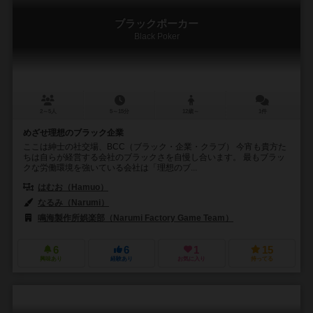
ブラックポーカー
Black Poker
2～5人
5～15分
12歳～
1件
めざせ理想のブラック企業
ここは紳士の社交場、BCC（ブラック・企業・クラブ） 今宵も貴方た
ちは自らが経営する会社のブラックさを自慢し合います。 最もブラッ
クな労働環境を強いている会社は「理想のブ...
はむお（Hamuo）
なるみ（Narumi）
鳴海製作所娯楽部（Narumi Factory Game Team）
6
6
1
15
興味あり
経験あり
お気に入り
持ってる