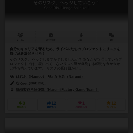
そのリスク、ヘッジしていこう！
Sono Risk Hedge Shiteikou!
2～4人
10分前後
7歳～
1件
自分のキャリアを守るため、ライバルたちのプロジェクトにリスクを
投げ込み爆発させろ！
そのリスク、 ヘッジしますか？しませんか？ あなたが管理しているプ
ロジェクトでは、表に出てこないリスク達が爆発する瞬間を今か今か
と待ち構えています。 リスクの受け皿がい...
はむお（Hamuo）
なるみ（Narumi）
なるみ（Narumi）
鳴海製作所娯楽部（Narumi Factory Game Team）
8
12
1
12
興味あり
経験あり
お気に入り
持ってる