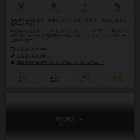
2～4人
10～20分
7歳～
4件
たぬきのきんたまを、大きくしたり、小さくしたり。そんなことをす
るゲームです。
■内容物 たぬきカード ×1枚 きんたまカード × 32枚（1～8のカード
が各4枚） ■ゲームの勝利条件 一番はじめに手札をなくした人がゲーム
に勝利します。...
なるみ（Narumi）
なるみ（Narumi）
鳴海製作所娯楽部（Narumi Factory Game Team）
22
31
5
13
興味あり
経験あり
お気に入り
持ってる
過労死ガチャ
Karoshi Gacha