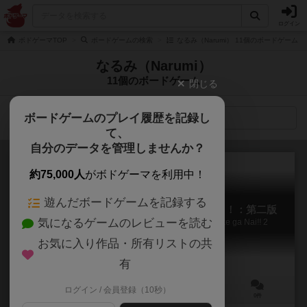
ログイン
ボドゲーマTOP
ボードゲームの検索
なるみ（Narumi） 11個のボードゲーム
なるみ（Narumi）
11個のボードゲーム
閉じる
ボードゲームのプレイ履歴を記録し
検索メニュー
て、
自分のデータを管理しませんか？
約75,000人
がボドゲーマを利用中！
遊んだボードゲームを記録する
俺の会社が労働裁判で潰れるわけがない！！：第二版
気になるゲームのレビューを読む
Ore no Kaisha ga Rodo Saiban de Tsubureru Wake ga Nai!! 2
お気に入り作品・所有リストの共
有
ログイン / 会員登録（10秒）
2～5人
1～20分
7歳～
0件