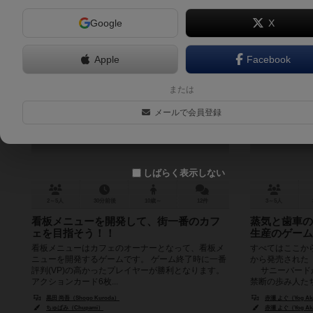
Google
X
Apple
Facebook
カンバン・メニュー
ファク
または
KANBAN Menu
メールで会員登録
5.9
しばらく表示しない
2～5人
30分前後
10歳～
12件
3～5人
看板メニューを開発して、街一番のカフ
蒸気と歯車の
ェを目指そう！！
生産のゲーム
看板メニューはカフェのオーナーとなって、看板メ
すべてはここから
ニューを開発するゲームです。 ゲーム終了時に一番
から発売された
評判(VP)の高かったプレイヤーが勝利となります。
サニーバードか
アクションカード6枚...
禁断の歩み人たち〜
黒田 尚吾（Shogo Kuroda）
赤瀬 よぐ（Yog Ak
ちゅぱみ（Chupami）
赤瀬 よぐ（Yog Ak