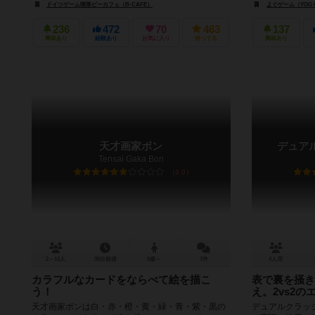
ドイツゲーム喫茶ビーカフェ（B-CAFE）
よぐゲーム（YOG 
236
472
70
463
137
興味あり
経験あり
お気に入り
持ってる
興味あり
天才画家ボン
デュア
Tensai Gaka Bon
6.0
2～10人
30分前後
8歳～
7件
4人用
カラフルなカードをならべて絵を描こ
表で裏を掻き
う！
え。2vs2
天才画家ボンは白・赤・橙・黄・緑・青・紫・黒の
デュアルクラッ