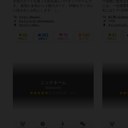
８色のカードを使って絵を描くパーティーゲームで
で実際に使用さ
す。 最初に各色から３枚のカード、24枚をランダム
には、一切運要
に抜き出し山札にします。こ...
札には1~7+JOKE
ナラセン（Narasen）
松下 剛（Go Matsu
カムラ ジュンタ（Junta Kamura）
未登録
ロクジゾー（6jizo）
オインクゲームズ（Oi
93
381
75
180
91
興味あり
経験あり
お気に入り
持ってる
興味あり
ニックネーム
Nickname
5.7