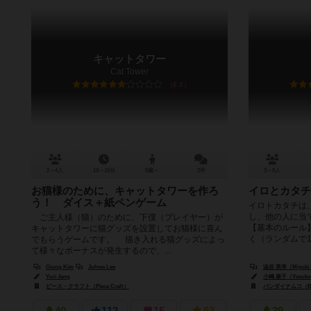
キャットタワー
Cat Tower
6.0
2～4人
10～15分
8歳～
2件
3～8人
お猫様のために、キャットタワーを作ろ
イロとカタチ
う！ ダイス＋紙ペンゲーム
イロトカタチは
し、他の人に当
ご主人様（猫）のために、下僕（プレイヤー）が
【基本のルール
キャットタワーに猫グッズを設置してお猫様に喜ん
く（ランダムで10
でもらうゲームです。 描き入れる猫グッズによっ
て様々なボーナスが発生するので、...
Giung Kim
Juhwa Lee
澁谷 美幸（Miyuki 
Yuri Jang
小嶋 康子（Yasuko 
ピース・クラフト（Piece Craft）
バンダイナムコ（Ban