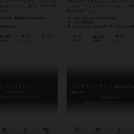
れたカードゲームです。 このゲーム
1枚目のカードを出した人と同じカードを
素はありません。 各プレイヤーの手
いけない「マストフォロールール」。 目
Rが...
数を目指す「ビット」。 ...
shita）
岩倉 達哉（Tatsuya Iwakura）
ジョン・ミン・ヤン（Yeon-Min Jung）
ミサン（MISANG）
nk Games）
ピース・クラフト（Piece Craft）
サニーバード（SU
300
37
280
79
420
79
経験あり
お気に入り
持ってる
興味あり
経験あり
お気に入り
じっくりミレー
メイドマフィア！ 〜 Maid x Gu
Jikkuri Millet
Tea 〜
Maid Mafia!
5.9
5.9