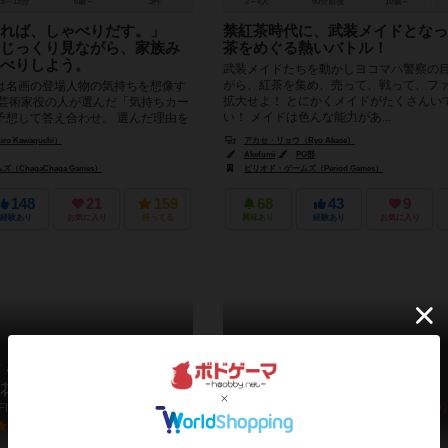
5～15分
6歳～
3件
2～4人
60分前後
10歳～
見れば、しゃべりだす。」
禁紅茶時代に、武装メイドとなっ
じっくり見ながら、家族み
茶をめぐる熱いバトル！
べりしよう。
武装メイドたちを動かしヨコマハ警察の
がら、紅茶を集め、売って、戦って、フ
は名画の登場人物の気持ちを想像す
拡大せよ！ とにかくメイドがたくさんい
 芸術家役の人が選んだ「気持ちカー
い！ メイドは色んな能力があ...
予想して答え合わせ。 選んだ理由を
！」と納得し...
ro Kawaguchi）
アカセ・リョウ（Ryo Akase）
Akefumi
PG部
ChagaChaga Games）
ピリオド・ゲームズ（Period Games）
148
21
159
68
43
9
経験あり
お気に入り
持ってる
興味あり
経験あり
お気に入り
・フォー・バルコニー / バ
ベストワードクラブ
花を
Best Word Club
Flowers for Balcony
6.0
5.9