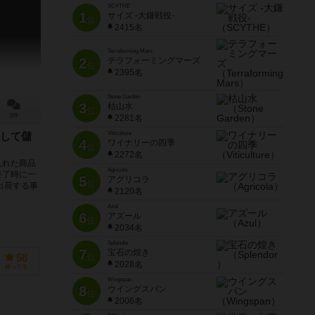
SCYTHE
1
サイズ -大鎌戦役-
位
2415名
Terraforming Mars
2
テラフォーミングマーズ
位
2395名
Stone Garden
3
枯山水
位
2件
2281名
Viticulture
して儲
4
ワイナリーの四季
位
2272名
入れた商品
Agricola
終了時に一
5
アグリコラ
位
出荷する事
2120名
Azul
6
アズール
位
2034名
Splendor
7
宝石の煌き
位
58
2028名
持ってる
Wingspan
8
ウイングスパン
位
2006名