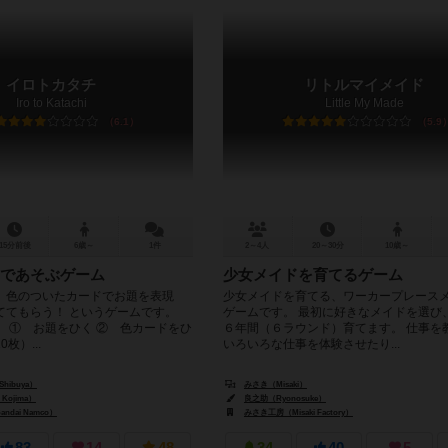
イロトカタチ
リトルマイメイド
Iro to Katachi
Little My Made
6.1
5.9
15分前後
6歳～
1件
2～4人
20～30分
10歳～
であそぶゲーム
少女メイドを育てるゲーム
、色のついたカードでお題を表現
少女メイドを育てる、ワーカープレース
ててもらう！ というゲームです。
ゲームです。 最初に好きなメイドを選び
】 ① お題をひく ② 色カードをひ
６年間（６ラウンド）育てます。 仕事を
枚）...
いろいろな仕事を体験させたり...
Shibuya）
みさき（Misaki）
Kojima）
良之助（Ryonosuke）
dai Namco）
みさき工房（Misaki Factory）