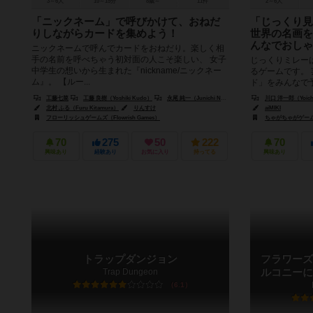
3～6人
10～15分
8歳～
11件
2～6人
「ニックネーム」で呼びかけて、おねだ
「じっくり
りしながらカードを集めよう！
世界の名画を
んなでおしゃ
ニックネームで呼んでカードをおねだり。楽しく相
手の名前を呼べちゃう初対面の人こそ楽しい、 女子
じっくりミレー
中学生の想いから生まれた『nickname/ニックネー
るゲームです。
ム』。 【ルー...
ド」をみんなで
きいて「なるほど
工藤七菜
工藤 良樹（Yoshiki Kudo）
永尾 純一（Junichi Nagao）
川口 洋一郎（Yoichi
北村 ふる（Furu Kitamura）
りんすけ
aiMIKI
フローリッシュゲームズ（Flowrish Games）
ちゃがちゃがゲームズ（
70
275
50
222
70
興味あり
経験あり
お気に入り
持ってる
興味あり
トラップダンジョン
フラワーズ
Trap Dungeon
ルコニーに
6.1