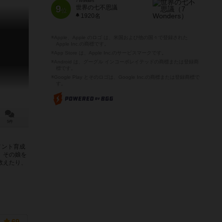
7 Wonders
9
世界の七不思議
位
1920名
※Apple、Apple のロゴ は、米国および他の国々で登録された
Apple Inc.の商標です。
※App Store は、Apple Inc.のサービスマークです。
※Android は、グーグル インコーポレイテッドの商標または登録商
標です。
※Google Play とそのロゴは、Google Inc.の商標または登録商標で
す。
5件
メント育成
、その娘を
教えたり、