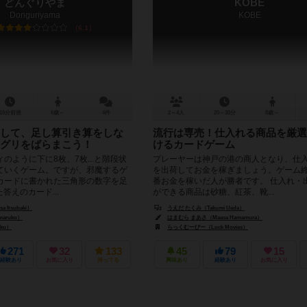
どんぐりやま
KOBE
Donguriyama
KOBE
6.1
15分前後
6歳～
4件
2～4人
20～30分
8歳～
して、足し算引き算をしな
流行は専売！仕入れる商品を厳選
ングリをばらまこう！
けるカードゲーム
のように下に8枚、7枚...と階段状
プレーヤーは神戸の港の商人となり、仕
ていくゲーム。ですが、邪魔するゲ
を出荷してお金を稼ぎましょう。ゲーム
カードに書かれた三角形の数字を足
番お金を稼いだ人が勝者です。 仕入れ・
答えのカード...
ができる商品は砂糖、紅茶、靴...
a Itsubaki）
うえだ たくみ（Takumi Ueda）
aruko）
はまむら まあさ（Maasa Hamamura）
aku）
らっくむーびー（Luck Movies）
271
32
133
45
79
15
経験あり
お気に入り
持ってる
興味あり
経験あり
お気に入り