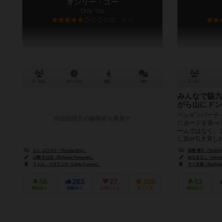
オンリー・ユー
Only You
5.7
3～10人
10～17分
8歳～
3件
2～6人
みんなで協力
がら山にド
ペンギンパーティ
作品説明文の編集者を募集中
にカードを並べ
ームではなく、
し算or引き算した
エミ ユウスケ（Yusuke Emi）
居椿 善久（Yoshihis
山崎 すはま（Suhama Yamazaki）
みなまるこ（minam
リトル・コズミック（Little Cosmic）
サイ企画（Sai Kik
56
263
27
100
53
興味あり
経験あり
お気に入り
持ってる
興味あり