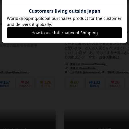
15分前後
8歳～
7件
3～10人
15分前後
7歳～
「早く答えなくてもいい」ワード
ム！
カードに書かれたお題を答えるいつも通
説明文の編集者を募集中
と思いきや、どんどん回答をかぶせてい
しい！ お題が「あ」ではじまる一番大き
どの概念がテーマで、回答の順番は...
渡邊 正宗（Masamune Watanabe）
倉田 治（Osamu Kurata）
ChagaChaga Games）
一年中未来（Ichinenjumirai）
39芸夢（Thank-you
157
24
126
60
133
26
経験あり
お気に入り
持ってる
興味あり
経験あり
お気に入り