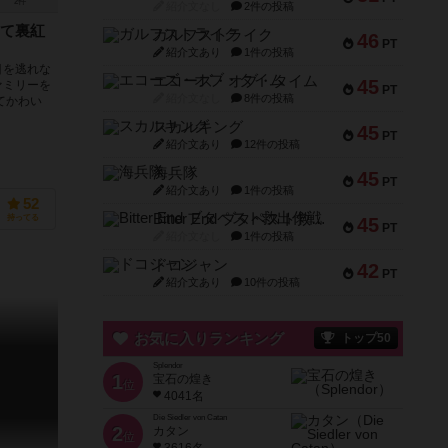
2件
紹介文なし
2件の投稿
て裏紅
ガルフストライク
46
PT
紹介文あり
1件の投稿
目を逃れな
エコーズ・オブ・タイム
45
ァミリーを
PT
紹介文なし
8件の投稿
てかわい
スカルキング
45
PT
紹介文あり
12件の投稿
海兵隊
45
PT
紹介文あり
1件の投稿
52
Bitter End ブタペスト救出作戦
持ってる
45
PT
紹介文なし
1件の投稿
ドコジャン
42
PT
紹介文あり
10件の投稿
お気に入りランキング
トップ50
Splendor
1
宝石の煌き
位
4041名
Die Siedler von Catan
2
カタン
位