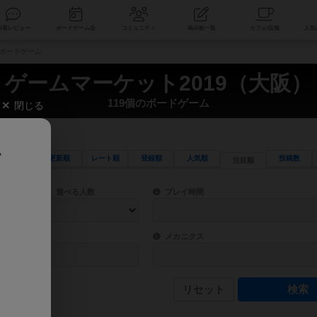
索
新着レビュー
ボードゲーム会
コミュニティ
掲示板一覧
のボードゲーム
ゲームマーケット2019（大阪）
119個のボードゲーム
閉じる
、
更新順
レート順
登録順
人気順
投稿数
注目順
ワード検索ができます。
検索できます。
プレイ対象人数に含まれるボードゲームを指定します。
目安となる所要時間を指定することができ
遊べる人数
プレイ時間
物などモチーフ・ストーリーを指定することができます。直感的にゲームシステムを理解
ゲーム性を構成するコアシステムです。主
バー
メカニクス
リセット