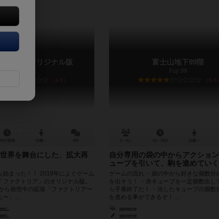
トリア：オリジナル版
富士山地下99階
Factoria
Fuji 99
6.1
5.9
30分前後
10歳～
4件
2～4人
15～30分
10歳～
世界を舞台にした、拡大再
自分専用の袋の中からアクション
ューブを引いて、駒を進めていく
始まった！！ 2019年によぐゲーム
ゲームの流れ ・袋の中から好きな個数分
「ファクトリア」のオリジナル版。
を出そう！ ・赤キューブを一定個数出し
ら発売中の拡張「ファクトリア〜
ら手番終了だ！ ・出したキューブの個数
」...
を進める事ができるぞ！ ...
ase）
sangenya
ase）
sangenya