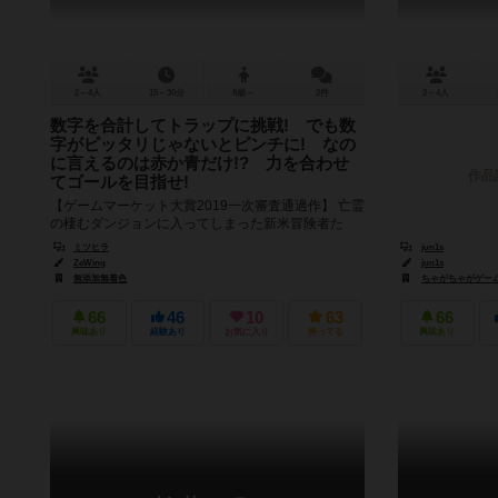
2～4人
15～30分
8歳～
2件
2～4人
数字を合計してトラップに挑戦! でも数
字がピッタリじゃないとピンチに! なの
に言えるのは赤か青だけ!? 力を合わせ
作品
てゴールを目指せ!
【ゲームマーケット大賞2019一次審査通過作】 亡霊
の棲むダンジョンに入ってしまった新米冒険者た
ち。 撃退するには最奥にあるという聖杯しかありま
ミツヒラ
jun1s
せん。 しかしパニッ...
ZeWing
jun1s
無添加無着色
ちゃがちゃがゲームズ（
66
46
10
63
66
興味あり
経験あり
お気に入り
持ってる
興味あり