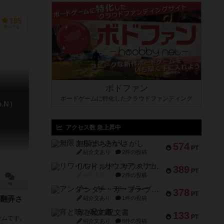
195
持ってる
ボドファン
ボードゲームに特化したクラウドファンディング
.N）
アクセス数 急上昇中
無限まちがいさがし
574
PT
紹介文あり
2件の投稿
リワイルド：サウスアメリカ
389
PT
紹介文なし
2件の投稿
7件
アンダー・ザ・テーブラー
378
PT
紹介文あり
1件の投稿
翻弄さ
宵と暁の呪文書
133
PT
ームです。
紹介文あり
8件の投稿