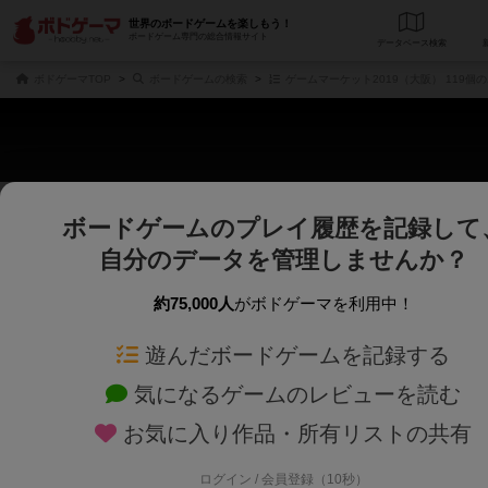
世界のボードゲームを楽しもう！
ボードゲーム専門の総合情報サイト
データベース
検
ボドゲーマTOP
ボードゲームの検索
ゲームマーケット2019（大阪） 119個
ボードゲームのプレイ履歴を記録して
さくさく表示
じっくり表示
自分のデータを管理しませんか？
商品名、商品説明文、デザイナー名、テーマ名、メカニクス名を対象にフリー
ゲームデザイナー名を指定して
フリーワード
ゲームデザイナー
約75,000人
がボドゲーマを利用中！
遊んだボードゲームを記録する
対象年齢を指定します。
世界観や登場人
対象年齢
テーマ/フレー
気になるゲームのレビューを読む
お気に入り作品・所有リストの共有
ログイン / 会員登録（10秒）