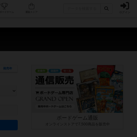
ログイン
カフェ/店舗
人気ボードゲーム
通販ストア
発売年
ます。マニュアルを読む時間や参加者へのルール説明時間は含まれていないため、初めて遊
できるよう、中世ファンタジー・クッキング・海賊同士の対決など、ゲームコンセプトを絞
にボードゲームに慣れている方向けの絞込機能です。例えば「ダイスロール」はランダム値
ボードゲーム通販
オンラインストアで7,500商品を販売中