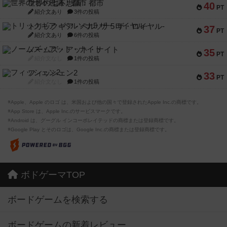
世界の七不思議：都市
40
PT
紹介文あり
3件の投稿
トリックギア - ペルソナ5 ザ・ロイヤル-
37
PT
紹介文あり
6件の投稿
ノームズ・アット・ナイト
35
PT
紹介文なし
1件の投稿
フィッシェン2
33
PT
紹介文なし
1件の投稿
※Apple、Apple のロゴ は、米国および他の国々で登録されたApple Inc.の商標です。
※App Store は、Apple Inc.のサービスマークです。
※Android は、グーグル インコーポレイテッドの商標または登録商標です。
※Google Play とそのロゴは、Google Inc.の商標または登録商標です。
ボドゲーマTOP
ボードゲームを検索する
ボードゲームの新着レビュー