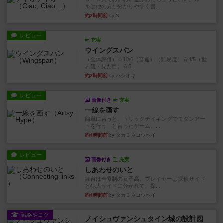
ルは他の方が分かりやすく書...
約3時間前
by S
レビュー
充実
ウイングスパン
（全体評価）☆10/6（普通）（難易度）☆4/5（世
界観・見た目）☆5...
約3時間前
by ハシオキ
レビュー
画像付き
充実
一線を画す
簡単に言うと、トリックテイキングでモダンアー
トを行う、と言ったゲーム。...
約4時間前
by タカミネコウヘイ
レビュー
画像付き
充実
しあわせのいと
舞台は全寮制の女子高。プレイヤーは探偵サイド
と犯人サイドに分かれて、探...
約4時間前
by タカミネコウヘイ
戦略やコツ
ノイシュヴァンシュタイン城の設計図