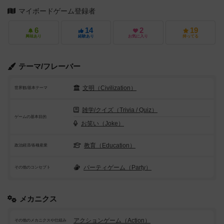
マイボードゲーム登録者
6
14
2
19
興味あり
経験あり
お気に入り
持ってる
テーマ/フレーバー
文明（Civilization）
世界観/基本テーマ
雑学/クイズ（Trivia / Quiz）
ゲームの基本目的
お笑い（Joke）
教育（Education）
政治経済/各種産業
パーティゲーム（Party）
その他のコンセプト
メカニクス
アクションゲーム（Action）
その他のメカニクスや仕組み