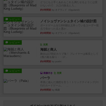
どうにも上手くあれもこれも満たせるようには置
けないので、入口の除去と入...
約5時間前
by オグランド（Oguland）
レビュー
ノイシュヴァンシュタイン城の設計図
ボードゲームを1,000個以上持っているユーザー視
点で良かった点と悪か...
約5時間前
by オグランド（Oguland）
レビュー
充実
海賊と商人
舞台は17世紀カリブ海！ プレイヤーは船長として
1隻の船を駆り・・17...
約6時間前
by yuishi
レビュー
画像付き
充実
パーラ
率直に遊んだ感想を言う！トリックテイキング(ﾄﾘ
ﾃ)のカードゲーム。 ...
約8時間前
by 鳴屋
ボドゲーマのアプリ版はこちら