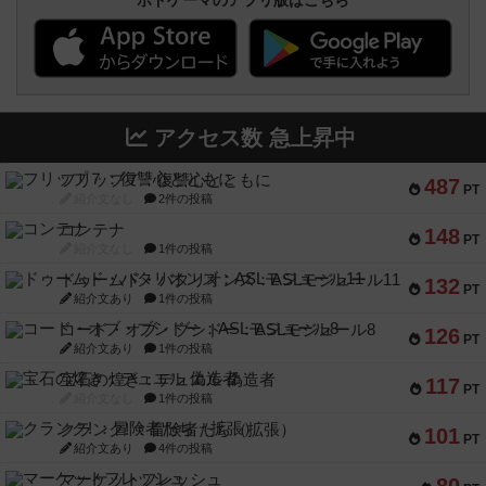
アクセス数 急上昇中
フリップ７：復讐心とともに
487
PT
紹介文なし
2件の投稿
コンテナ
148
PT
紹介文なし
1件の投稿
ドゥームド・バタリオンズ：ASLモジュール11
132
PT
紹介文あり
1件の投稿
コード・オブ・ブシドー：ASLモジュール8
126
PT
紹介文あり
1件の投稿
宝石の煌き：デュエル 偽造者
117
PT
紹介文なし
1件の投稿
クランク! ：冒険者たち（拡張）
101
PT
紹介文あり
4件の投稿
マーケットフレッシュ
80