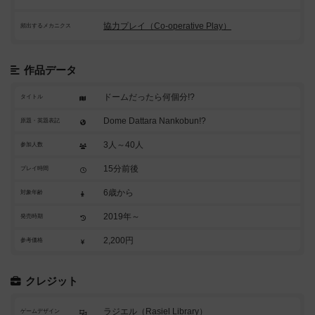
協力プレイ（Co-operative Play）
頻出するメカニクス
作品データ
ドームだったら何個分!?
タイトル
Dome Dattara Nankobun!?
原題・英題表記
3人～40人
参加人数
15分前後
プレイ時間
6歳から
対象年齢
2019年～
発売時期
2,200円
参考価格
クレジット
ラジエル（Rasiel Library）
ゲームデザイン