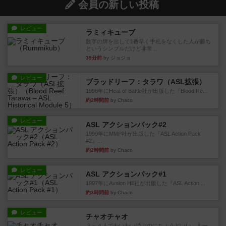
会員の新しい投稿
レビュー
ラミィキューブ
数字の牌を出して1番早く手札をなくした人が勝ち
というシンプルだけど非常...
35分前
by ジョジョ
レビュー
ブラッドリーフ：タラワ（ASL拡張）
1996年にHeat of Battle社が出版した『Blood Re...
約2時間前
by Chaco
レビュー
ASL アクションパック#2
1999年にMMP社が出版した『ASL Action Pack
#2』...
約2時間前
by Chaco
レビュー
ASL アクションパック#1
1997年にAvalon Hill社が出版した『ASL Action ...
約3時間前
by Chaco
レビュー
チャオチャオ
３～４人でわいわい遊ぶのにちょうどいい。ルー