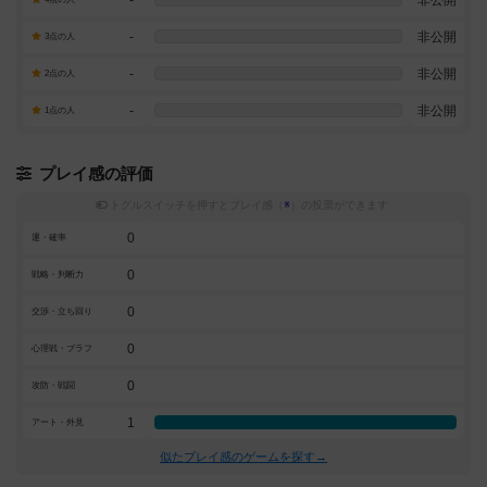
-
非公開
3点の人
-
非公開
2点の人
-
非公開
1点の人
プレイ感の評価
トグルスイッチを押すとプレイ感（
※
）の投票ができます
0
運・確率
0
戦略・判断力
0
交渉・立ち回り
0
心理戦・ブラフ
0
攻防・戦闘
1
アート・外見
似たプレイ感のゲームを探す→