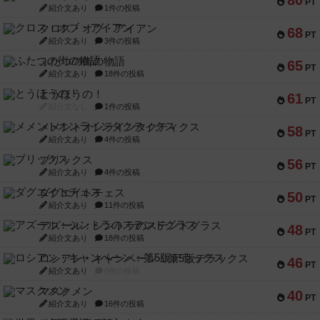
PT
紹介文あり
1件の投稿
クロス・オブ・アイアン
68
PT
紹介文あり
3件の投稿
ふたつの街の物語
65
PT
紹介文あり
18件の投稿
とうほうの！
61
PT
紹介文なし
1件の投稿
メメントオンラインタクティクス
58
PT
紹介文あり
4件の投稿
ブリックス
56
PT
紹介文あり
4件の投稿
ダグエイトチェス
50
PT
紹介文あり
11件の投稿
アズール：シントラのステンドグラス
48
PT
紹介文あり
18件の投稿
ロシアン・キャンペーン：第5版デラックス
46
PT
紹介文あり
0件の投稿
マスクメン
40
PT
紹介文あり
16件の投稿