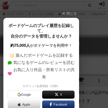
ログイン
閉じる
ボドゲーマTOP
ボードゲームの検索
ドームだったら何個分！？の通販/商品詳
ボードゲームのプレイ履歴を記録し
て、
自分のデータを管理しませんか？
ドームだったら何個分!?
約75,000人
がボドゲーマを利用中！
Dome Dattara Nankobun!?
遊んだボードゲームを記録する
気になるゲームのレビューを読む
お気に入り作品・所有リストの共
有
4
6
トップ
画像
動画
レビュー
カフェ
ログイン / 会員登録（10秒）
Google
X
その大きさ、ドームだったら何個分！？
Apple
Facebook