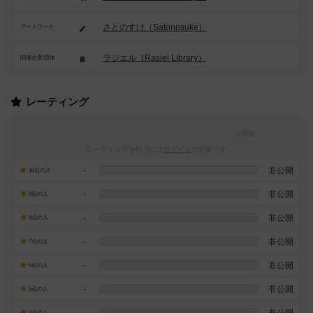
さとのすけ（Satonosuke）
アートワーク
ラジエル（Rasiel Library）
関連企業/団体
レーティング
レーティングを行うには
ログイン
が必要です
-
非公開
10点の人
-
非公開
9点の人
-
非公開
8点の人
-
非公開
7点の人
-
非公開
6点の人
-
非公開
5点の人
-
非公開
4点の人