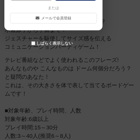
ゲームマーケット2019（大阪）
または
メールで会員登録
その大きさ、ドームだったら何個分！？
水素原子から宇宙まで！
ジェスチャーを駆使してサイズ感を伝える
しばらく表示しない
コミュニケーションパーティゲーム！
テレビ番組などでよく使われるこのフレーズ!
あんなものや こんなものは ドーム何個分だろう？
と疑問のあなた！
これは、その大きさを体で表して当てるボードゲー
ムです！
■対象年齢、プレイ時間、人数
対象年齢:6歳以上
プレイ時間:15～30分
人数:3～40人(推奨6～8人)