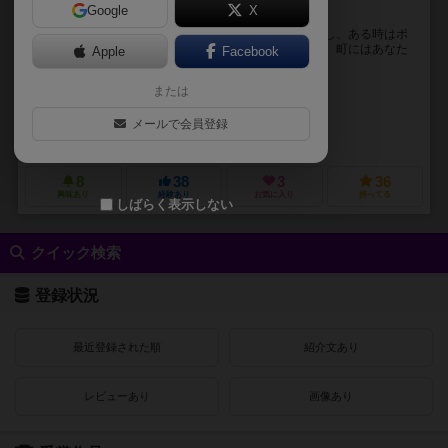
Google
X
変装強奪カードゲーム
あなたは、町一番の大泥棒。 普段は市民として身を隠し、ある時はポ
リスに、ある時はギャングに変装してお金を盗みます。 町にはあなた
Apple
Facebook
以外の泥棒もいるので、盗み盗まれ大金持ちに...
または
株式会社イマイチ
株式会社イマイチ
メールで会員登録
株式会社イマイチ
8
38
3
36
興味あり
経験あり
お気に入り
持ってる
しばらく表示しない
クイック検索
登録状況
最近登録された順
紹介文あり
レビューあり
画像あり