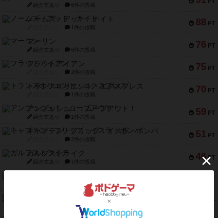
PT
紹介文あり
6件の投稿
ノームズ・アット・ナイト
88
PT
紹介文なし
1件の投稿
マーリン
76
PT
紹介文あり
6件の投稿
フラットアイアン
75
PT
紹介文なし
2件の投稿
トランスオリエント・エクスプレス
70
PT
紹介文なし
1件の投稿
アンブッシュ！：ムーブアウト！
59
PT
紹介文あり
1件の投稿
キャプテン・フリップ：イスラ・ボンバ
51
PT
紹介文なし
2件の投稿
ガルフストライク
46
PT
紹介文あり
1件の投稿
エコーズ・オブ・タイム
45
PT
紹介文なし
8件の投稿
スカルキング
45
PT
紹介文あり
12件の投稿