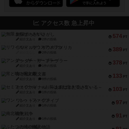
アクセス数 急上昇中
無限まちがいさがし
574
PT
紹介文あり
2件の投稿
リワイルド：サウスアメリカ
389
PT
紹介文なし
2件の投稿
アンダー・ザ・テーブラー
378
PT
紹介文あり
1件の投稿
宵と暁の呪文書
133
PT
紹介文あり
8件の投稿
セミファイナル ～お前はまだ生きている～
103
PT
紹介文あり
1件の投稿
ワン・トゥ・ファイブ
97
PT
紹介文あり
1件の投稿
南北戦争
91
PT
紹介文あり
1件の投稿
ふたつの城の物語
91