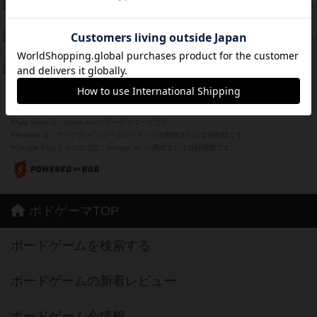
海兵隊
45
PT
紹介文あり
1件の投稿
Bitter End ブタペスト救出作戦
45
PT
紹介文なし
1件の投稿
ドコジャン
42
PT
紹介文あり
10件の投稿
※Apple、Apple のロゴ は、米国および他の国々で登録されたApple Inc.の商標です。
※App Store は、Apple Inc.のサービスマークです。
※Android は、グーグル インコーポレイテッドの商標または登録商標です。
※Google Play とそのロゴは、Google Inc.の商標または登録商標です。
ボドゲーマTOP
ボードゲームを検索する
ボードゲームの新着レビュー
ボードゲーム会情報