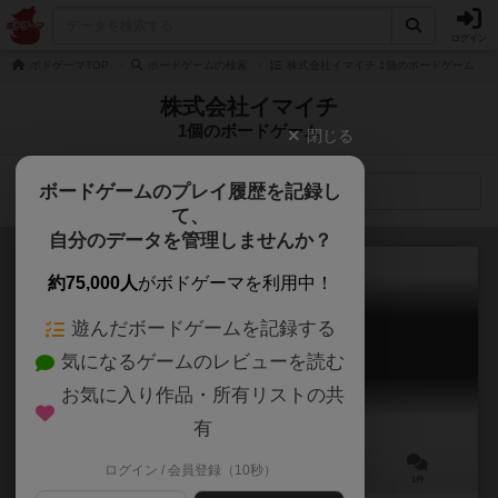
ログイン
ボドゲーマTOP
ボードゲームの検索
株式会社イマイチ 1個のボードゲーム
株式会社イマイチ
1個のボードゲーム
閉じる
ボードゲームのプレイ履歴を記録し
検索メニュー
て、
自分のデータを管理しませんか？
約75,000人
がボドゲーマを利用中！
遊んだボードゲームを記録する
怪盗ポリス面
気になるゲームのレビューを読む
Kaito Police Men
お気に入り作品・所有リストの共
有
ログイン / 会員登録（10秒）
3～6人
10分前後
7歳～
1件