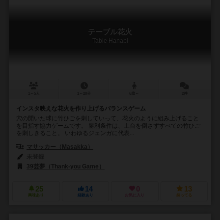
テーブル花火
Table Hanabi
1～5人
1～20分
6歳～
2件
インスタ映えな花火を作り上げるバランスゲーム
穴の開いた球に竹ひごを刺していって、花火のように組み上げること
を目指す協力ゲームです。 勝利条件は、土台を倒さずすべての竹ひご
を刺しきること。 いわゆるジェンガに代表...
マサッカー（Masakka）
未登録
39芸夢（Thank-you Game）
25
14
0
13
興味あり
経験あり
お気に入り
持ってる