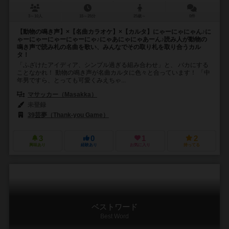
3～10人
15～25分
25歳～
0件
【動物の鳴き声】×【名曲カラオケ】×【カルタ】にゃーにゃにゃん♪に
ゃーにゃーにゃーにゃーにゃ♪にゃあにゃにゃあーん♪読み人が動物の
鳴き声で読み札の名曲を歌い、みんなでその取り札を取り合うカル
タ！
「ふざけたアイディア、シンプル過ぎる組み合わせ」と、 バカにする
ことなかれ！ 動物の鳴き声が名曲カルタに色々と合っています！ 「中
年男ですら、とっても可愛くみえちゃ...
マサッカー（Masakka）
未登録
39芸夢（Thank-you Game）
3
0
1
2
興味あり
経験あり
お気に入り
持ってる
ベストワード
Best Word