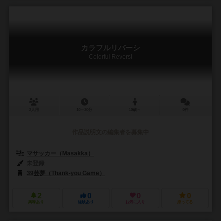
カラフルリバーシ
Colorful Reversi
2人用
10～20分
10歳～
0件
作品説明文の編集者を募集中
マサッカー（Masakka）
未登録
39芸夢（Thank-you Game）
2
0
0
0
興味あり
経験あり
お気に入り
持ってる