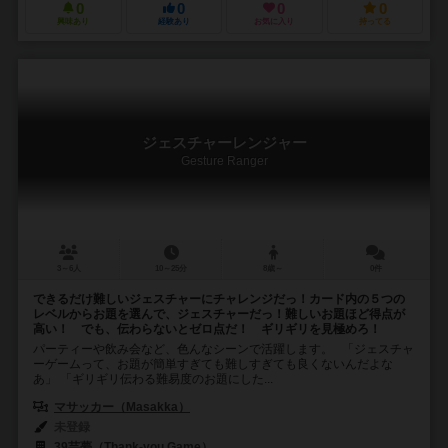
0
0
0
0
興味あり
経験あり
お気に入り
持ってる
ジェスチャーレンジャー
Gesture Ranger
3～6人
10～25分
8歳～
0件
できるだけ難しいジェスチャーにチャレンジだっ！カード内の５つの
レベルからお題を選んで、ジェスチャーだっ！難しいお題ほど得点が
高い！ でも、伝わらないとゼロ点だ！ ギリギリを見極めろ！
パーティーや飲み会など、色んなシーンで活躍します。 「ジェスチャ
ーゲームって、お題が簡単すぎても難しすぎても良くないんだよな
あ」 「ギリギリ伝わる難易度のお題にした...
マサッカー（Masakka）
未登録
39芸夢（Thank-you Game）