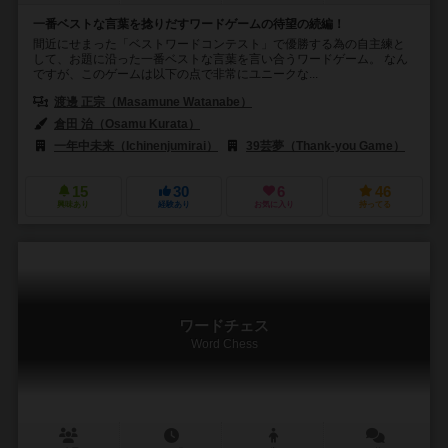
一番ベストな言葉を捻りだすワードゲームの待望の続編！
間近にせまった「ベストワードコンテスト」で優勝する為の自主練と
して、お題に沿った一番ベストな言葉を言い合うワードゲーム。 なん
ですが、このゲームは以下の点で非常にユニークな...
渡邊 正宗（Masamune Watanabe）
倉田 治（Osamu Kurata）
一年中未来（Ichinenjumirai）
39芸夢（Thank-you Game）
15
30
6
46
興味あり
経験あり
お気に入り
持ってる
ワードチェス
Word Chess