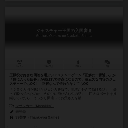
ジャスチャー王国の入国審査
Gesture Oukoku no Nyukoku Shinsa
3～6人
15～30分
10歳～
0件
王様役が好きな回答を選ぶジェスチャーゲーム「正解に一番近い」か
「気に入った回答」が選ばれて得点になるので、激ムズな内容のジェ
スチャーでもOK！ 正解なんて伝わらなくてもOK！
「５００万円を賭けたジェンガ勝負で、地震が起きて負ける話」 「暑
さで酔っ払ったのか、火の中に飛び込む虫の話」 「巨大ロボットを操
縦していたら、うっかり間違ってお父さんを踏...
マサッカー（Masakka）
未登録
39芸夢（Thank-you Game）