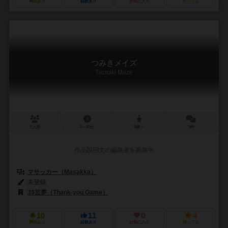
興味あり
経験あり
お気に入り
持ってる
つみきメイズ
Tsumiki Maze
2人用
2～20分
8歳～
3件
作品説明文の編集者を募集中
マサッカー（Masakka）
未登録
39芸夢（Thank-you Game）
10
11
0
4
興味あり
経験あり
お気に入り
持ってる