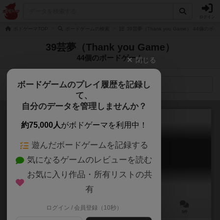
ログイン
ボドゲーマTOP
ボードゲームの検索
39芸夢（Thank you Game） 44個のボ
39芸夢（Thank you Game）
44個のボードゲーム
閉じる
ボードゲームのプレイ履歴を記録し
検索メニュー
て、
自分のデータを管理しませんか？
約75,000人
がボドゲーマを利用中！
遊んだボードゲームを記録する
ベストワードクラブ
気になるゲームのレビューを読む
Best Word Club
6.0
お気に入り作品・所有リストの共
有
ログイン / 会員登録（10秒）
3～10人
15分前後
7歳～
5件