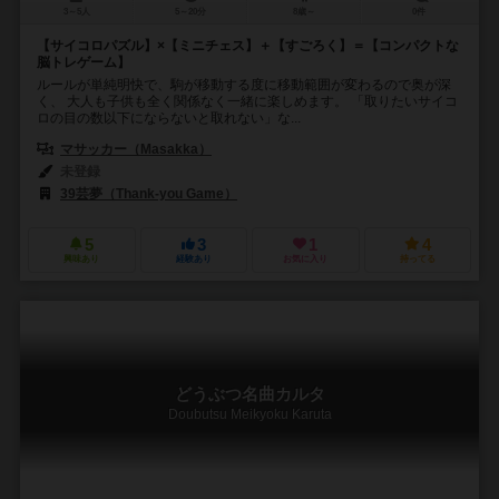
3～5人
5～20分
8歳～
0件
【サイコロパズル】×【ミニチェス】＋【すごろく】＝【コンパクトな
脳トレゲーム】
ルールが単純明快で、駒が移動する度に移動範囲が変わるので奥が深
く、 大人も子供も全く関係なく一緒に楽しめます。 「取りたいサイコ
ロの目の数以下にならないと取れない」な...
マサッカー（Masakka）
未登録
39芸夢（Thank-you Game）
5
3
1
4
興味あり
経験あり
お気に入り
持ってる
どうぶつ名曲カルタ
Doubutsu Meikyoku Karuta