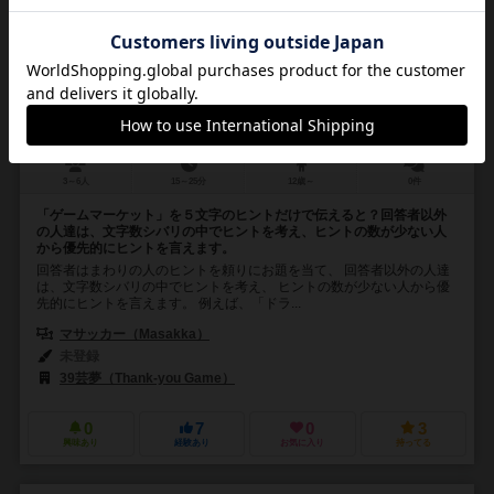
ベストヒントワード
Best Hint Word
3～6人
15～25分
12歳～
0件
「ゲームマーケット」を５文字のヒントだけで伝えると？回答者以外
の人達は、文字数シバリの中でヒントを考え、ヒントの数が少ない人
から優先的にヒントを言えます。
回答者はまわりの人のヒントを頼りにお題を当て、 回答者以外の人達
は、文字数シバリの中でヒントを考え、 ヒントの数が少ない人から優
先的にヒントを言えます。 例えば、「ドラ...
マサッカー（Masakka）
未登録
39芸夢（Thank-you Game）
0
7
0
3
興味あり
経験あり
お気に入り
持ってる