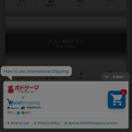
0
0
0
0
興味あり
経験あり
お気に入り
持ってる
ベスト★ポエマ～
Best Poemer
3～8人
10～20分
10歳～
0件
替え歌×ワード×大喜利文字縛りの中で替え歌をする、替え歌大喜利ワ
ードゲームです。大喜利ですが、ワードゲームのシバリがあるので、
気軽にサクサクと遊べます。
ゲーム内容はこんな感じ。 山札をめくると、以下のようなお題が自動
作成されます。 場にある文字のどれかから始まり、赤で指定され
た文字数の言...
マサッカー（Masakka）
未登録
39芸夢（Thank-you Game）