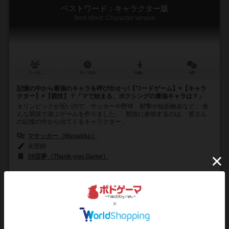
ベストワード：キャラクター版
Best Word: Character version
3～8人
10～25分
20歳～
0件
記憶の中から最強のキャラを呼び出せっ!【ワードゲーム】×【キャラ
クター】×【競技】？「マで始まる、ボクシングの最強キャラは？」
オリンピックが近いので、サッカーや野球、射撃や短距離走など、 色
んな競技で遊ぶゲームを作りました。 競技に参加するのは、 皆さん
の記憶の中から出てくるキャラクター...
マサッカー（Masakka）
未登録
39芸夢（Thank-you Game）
0
0
0
1
興味あり
経験あり
お気に入り
持ってる