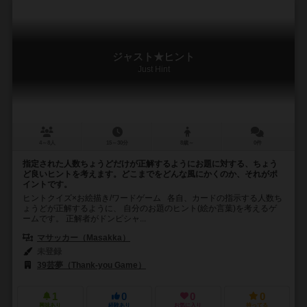
ジャスト★ヒント
Just Hint
4～8人
15～30分
8歳～
0件
指定された人数ちょうどだけが正解するようにお題に対する、ちょう
ど良いヒントを考えます。どこまでをどんな風にかくのか、それがポ
イントです。
ヒントクイズ×お絵描き/ワードゲーム 各自、カードの指示する人数ち
ょうどが正解するように、 自分のお題のヒント(絵か言葉)を考えるゲ
ームです。 正解者がドンピシャ...
マサッカー（Masakka）
未登録
39芸夢（Thank-you Game）
1
0
0
0
興味あり
経験あり
お気に入り
持ってる