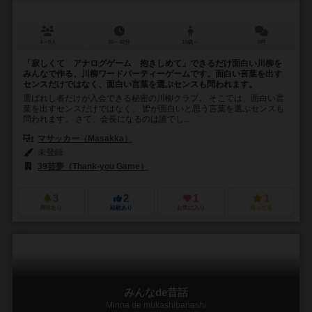
4～8人
20～40分
10歳～
0件
「寂しくて アナログゲーム 抱きしめて」できるだけ面白い川柳を
みんなで作る、川柳ワードパーティーゲームです。面白い言葉を出す
センスだけではなく、面白い言葉を選ぶセンスも問われます。
選ばれし者だけが入会できる秘密の川柳クラブ。 そこでは、面白い言
葉を出すセンスだけではなく、 皆が面白いと思う言葉を選ぶセンスも
問われます。 さて、会長になるのは誰でし...
マサッカー（Masakka）
未登録
39芸夢（Thank-you Game）
3
2
1
1
興味あり
経験あり
お気に入り
持ってる
みんなde昔話
Minna de mukashibanashi