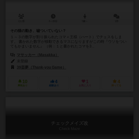
2人用
3～20分
7歳～
1件
その猫の動き、嘘ついていない？
１～３の数字が割り振られたコマ＋王様（ハート）でチェスをしま
す。 書かれた数字が移動できるマスになりますがこの時『ウソをつい
てもかまいません』 （例：１と書かれたコマを3...
マサッカー（Masakka）
未登録
39芸夢（Thank-you Game）
10
4
1
4
興味あり
経験あり
お気に入り
持ってる
チェックメイズ改
Check Maze