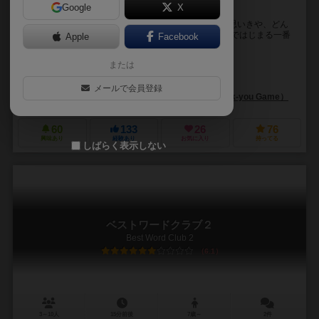
Google
X
「早く答えなくてもいい」ワードゲーム！
カードに書かれたお題を答えるいつも通りのゲームと思いきや、どん
どん回答をかぶせていけるのが新しい！ お題が「あ」ではじまる一番
Apple
Facebook
大きい言葉、などの概念がテーマで、回答の順番は...
または
渡邊 正宗（Masamune Watanabe）
倉田 治（Osamu Kurata）
メールで会員登録
一年中未来（Ichinenjumirai）
39芸夢（Thank-you Game）
60
133
26
76
興味あり
経験あり
お気に入り
持ってる
しばらく表示しない
ベストワードクラブ２
Best Word Club 2
6.1
3～10人
15分前後
7歳～
2件