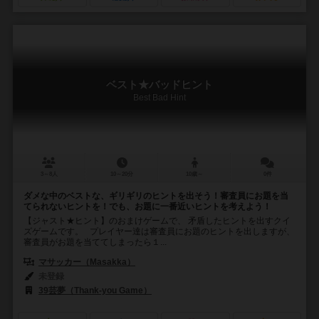
ベスト★バッドヒント
Best Bad Hint
3～8人
10～20分
10歳～
0件
ダメな中のベストな、ギリギリのヒントを出そう！審査員にお題を当
てられないヒントを！でも、お題に一番近いヒントを考えよう！
【ジャスト★ヒント】のおまけゲームで、 矛盾したヒントを出すクイ
ズゲームです。 プレイヤー達は審査員にお題のヒントを出しますが、
審査員がお題を当ててしまったら１...
マサッカー（Masakka）
未登録
39芸夢（Thank-you Game）