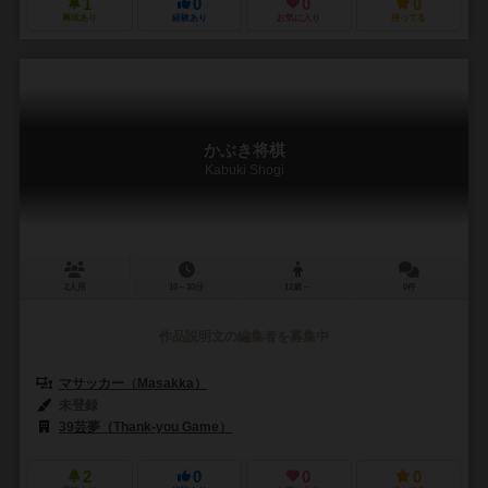
1
0
0
0
興味あり
経験あり
お気に入り
持ってる
かぶき将棋
Kabuki Shogi
2人用
10～30分
12歳～
0件
作品説明文の編集者を募集中
マサッカー（Masakka）
未登録
39芸夢（Thank-you Game）
2
0
0
0