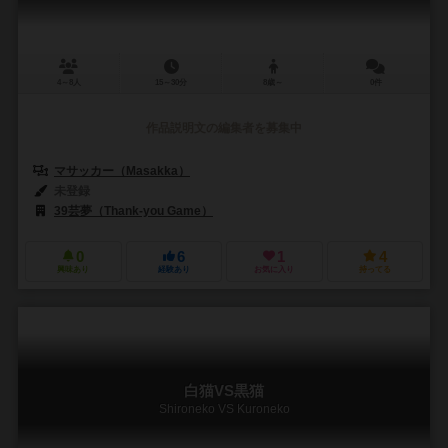
4～8人
15～30分
8歳～
0件
作品説明文の編集者を募集中
マサッカー（Masakka）
未登録
39芸夢（Thank-you Game）
0
6
1
4
興味あり
経験あり
お気に入り
持ってる
白猫VS黒猫
Shironeko VS Kuroneko