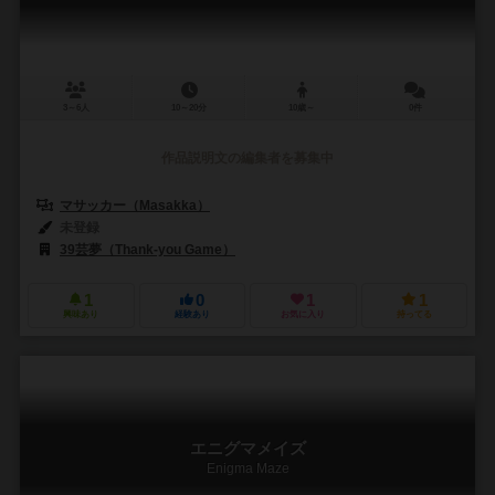
3～6人
10～20分
10歳～
0件
作品説明文の編集者を募集中
マサッカー（Masakka）
未登録
39芸夢（Thank-you Game）
1
0
1
1
興味あり
経験あり
お気に入り
持ってる
エニグマメイズ
Enigma Maze