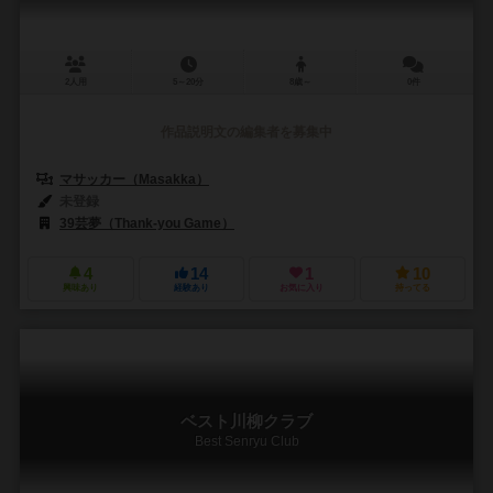
2人用
5～20分
8歳～
0件
作品説明文の編集者を募集中
マサッカー（Masakka）
未登録
39芸夢（Thank-you Game）
4
14
1
10
興味あり
経験あり
お気に入り
持ってる
ベスト川柳クラブ
Best Senryu Club