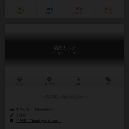
2
0
0
1
興味あり
経験あり
お気に入り
持ってる
名曲カルタ
Meikyoku Karuta
3～8人
15～30分
30歳～
0件
作品説明文の編集者を募集中
マサッカー（Masakka）
未登録
39芸夢（Thank-you Game）