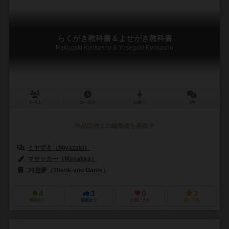
らくがき教科書＆よせがき教科書
Rakugaki Kyokasho & Yosegaki Kyokasho
3～8人
15～35分
10歳～
1件
作品説明文の編集者を募集中
ミヤザキ（Miyazaki）
マサッカー（Masakka）
39芸夢（Thank-you Game）
4
3
0
3
興味あり
経験あり
お気に入り
持ってる