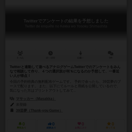
Twitterでアンケートの結果を予想しました
Twitter de enquête no Kekka wo Yosoku Shimashita
3～6人
10～15分
12歳～
0件
Twitterと連動して遊べるアナログゲームTwitterでのアンケートをみん
なで相談して作り、４つの選択肢が何％になるのか予想して、一番近
い人が得点！
今回の予約特典の無料配布ゲームです。 予約で余ったら、39芸夢のブ
ースで配ります。 また、以下にてルールと用紙を公開しているので、
気になった方はプリントアウトしてみて...
マサッカー（Masakka）
未登録
39芸夢（Thank-you Game）
0
0
0
0
興味あり
経験あり
お気に入り
持ってる