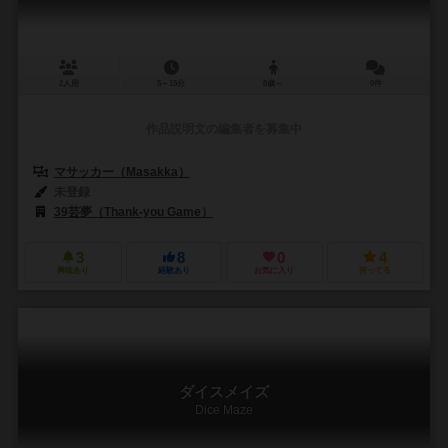
2人用
5～15分
8歳～
0件
作品説明文の編集者を募集中
マサッカー（Masakka）
未登録
39芸夢（Thank-you Game）
3
8
0
4
興味あり
経験あり
お気に入り
持ってる
ダイスメイズ
Dice Maze