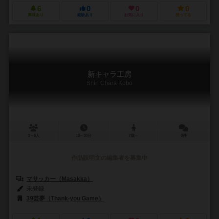
6
0
0
0
興味あり
経験あり
お気に入り
持ってる
新キャラ工房
Shin Chara Kobo
3～8人
10～30分
7歳～
0件
作品説明文の編集者を募集中
マサッカー（Masakka）
未登録
39芸夢（Thank-you Game）