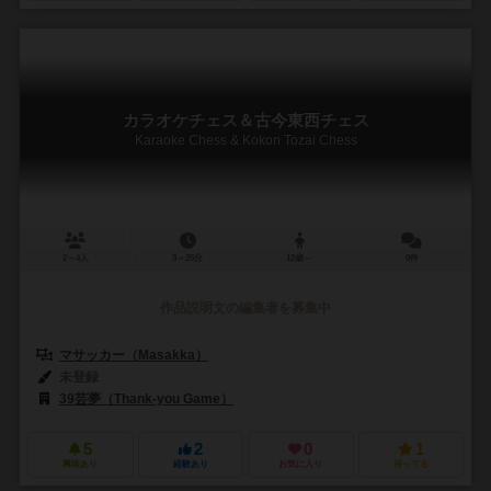
カラオケチェス＆古今東西チェス
Karaoke Chess & Kokon Tozai Chess
2～4人
3～25分
12歳～
0件
作品説明文の編集者を募集中
マサッカー（Masakka）
未登録
39芸夢（Thank-you Game）
5
2
0
1
興味あり
経験あり
お気に入り
持ってる