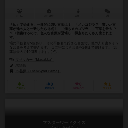
3～8人
15～25分
10歳～
0件
「め」で始まる、一般的に強い言葉は？ 「メカゴジラ？」書いた言
葉が他の人と一致したら得点！ 「俺もメカゴジラ！」言葉を最大で
１０個書けるので、色んな言葉が登場し、得点もたくさん生まれま
す。
場に平仮名が5個あり、 その平仮名で始まる言葉で、他の人も書きそう
な言葉を考えて書きます。 １文字につき言葉を2個まで書けます。 (言
葉は最大で10個書けます。) 色...
マサッカー（Masakka）
未登録
39芸夢（Thank-you Game）
1
0
0
1
興味あり
経験あり
お気に入り
持ってる
マスターワードクイズ
Master Word Quiz