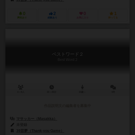
0
2
0
1
興味あり
経験あり
お気に入り
持ってる
ベストワード２
Best Word 2
4～8人
10～25分
15歳～
0件
作品説明文の編集者を募集中
マサッカー（Masakka）
未登録
39芸夢（Thank-you Game）