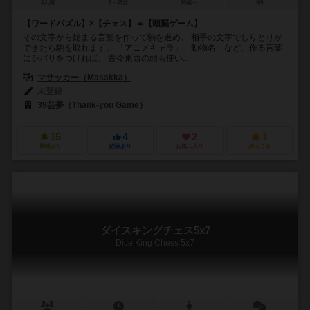
2人用
5～25分
10歳～
0件
【ワードパズル】×【チェス】＝【頭脳ゲーム】
その文字から始まる言葉を作って駒を進め、 相手の文字でしりとりが
できたら駒を取れます。 「アニメキャラ」「動物名」など、作る言葉
にシバリをつければ、 古今東西の頭も使い...
マサッカー（Masakka）
未登録
39芸夢（Thank-you Game）
15
4
2
1
興味あり
経験あり
お気に入り
持ってる
ダイスキングチェス5x7
Dice King Chess 5x7