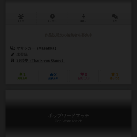
2人用
2～20分
8歳～
0件
作品説明文の編集者を募集中
マサッカー（Masakka）
未登録
39芸夢（Thank-you Game）
1
2
0
1
興味あり
経験あり
お気に入り
持ってる
ポップワードマッチ
Pop Word Match