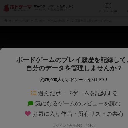
世界のボードゲームを楽しもう！
ボードゲーム専門の総合情報サイト
データベース
検
ボドゲーマTOP
ボードゲームの検索
工藤七菜 1個のボードゲーム
ボードゲームのプレイ履歴を記録して
さくさく表示
じっくり表示
自分のデータを管理しませんか？
商品名、商品説明文、デザイナー名、テーマ名、メカニクス名を対象にフリー
ゲームデザイナー名を指定して
フリーワード
ゲームデザイナー
約75,000人
がボドゲーマを利用中！
遊んだボードゲームを記録する
対象年齢を指定します。
世界観や登場人
対象年齢
テーマ/フレー
気になるゲームのレビューを読む
お気に入り作品・所有リストの共有
ログイン / 会員登録（10秒）