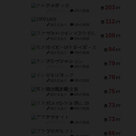
クルティボ
203
PT
紹介文なし
1件の投稿
1809
112
PT
紹介文あり
1件の投稿
ファースト・イン・フライト
108
PT
紹介文あり
3件の投稿
モズビ－ズ・レイダ－ズ
94
PT
紹介文あり
1件の投稿
テンプテーション
79
PT
紹介文なし
2件の投稿
インドネシア
78
PT
紹介文あり
2件の投稿
宵と暁の呪文書
75
PT
紹介文あり
8件の投稿
リスボン・トラム 28
73
PT
紹介文あり
9件の投稿
アマナイト
73
PT
紹介文なし
1件の投稿
ブラヴェスト
66
PT