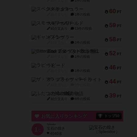
紹介文なし
1件の投稿
スペクタキュラー
60
PT
紹介文なし
1件の投稿
スモールワールド
59
PT
紹介文あり
13件の投稿
ギャンブラー
58
PT
紹介文なし
2件の投稿
Bitter End ブタペスト救出作戦
52
PT
紹介文なし
1件の投稿
ラピード
46
PT
紹介文なし
1件の投稿
ザ・フラッフィー・ライト
44
PT
紹介文なし
0件の投稿
ふたつの城の物語
39
PT
紹介文あり
6件の投稿
お気に入りランキング
トップ50
Splendor
1
宝石の煌き
位
4040名