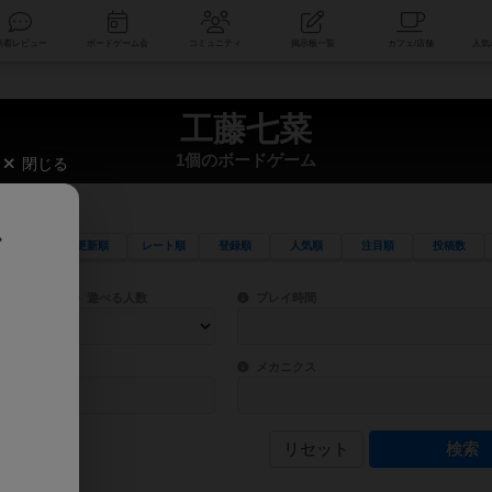
索
新着レビュー
ボードゲーム会
コミュニティ
掲示板一覧
工藤七菜
1個のボードゲーム
閉じる
、
更新順
レート順
登録順
人気順
注目順
投稿数
ワード検索ができます。
検索できます。
プレイ対象人数に含まれるボードゲームを指定します。
目安となる所要時間を指定することができ
遊べる人数
プレイ時間
物などモチーフ・ストーリーを指定することができます。直感的にゲームシステムを理解
ゲーム性を構成するコアシステムです。主
バー
メカニクス
リセット