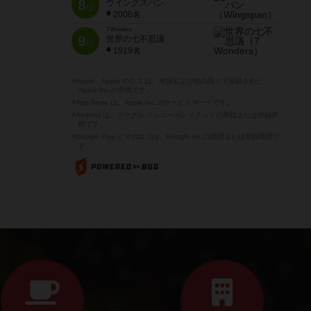
8
ウイングスパン
位
2006名
7 Wonders
9
世界の七不思議
位
1919名
※Apple、Apple のロゴ は、米国および他の国々で登録された
Apple Inc.の商標です。
※App Store は、Apple Inc.のサービスマークです。
※Android は、グーグル インコーポレイテッドの商標または登録商
標です。
※Google Play とそのロゴは、Google Inc.の商標または登録商標で
す。