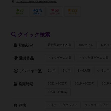
フローリッシュゲームズ（Flowrish Games）
70
275
50
222
興味あり
経験あり
お気に入り
持ってる
クイック検索
最近登録された順
紹介文あり
レビュ
登録状況
ドイツゲーム大賞
ドイツ年間ゲーム大賞
受賞作品
1人用
2人用
3～4人用
4～8人用
プレイヤー数
2021〜2022年
2019〜2020年
2016
発売時期
1950〜1980年
ライナー・クニツィア
クラウス・トイバ
作者