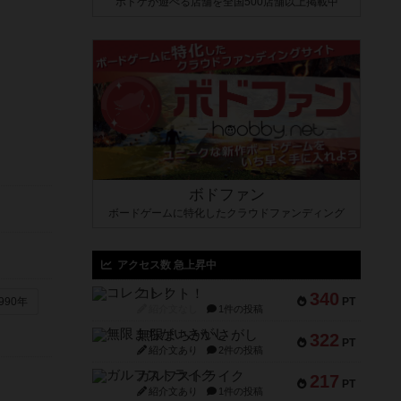
ボドゲが遊べる店舗を全国500店舗以上掲載中
ボドファン
ボードゲームに特化したクラウドファンディング
アクセス数 急上昇中
コレクト！
340
PT
990年
紹介文なし
1件の投稿
無限まちがいさがし
322
PT
紹介文あり
2件の投稿
ガルフストライク
217
PT
紹介文あり
1件の投稿