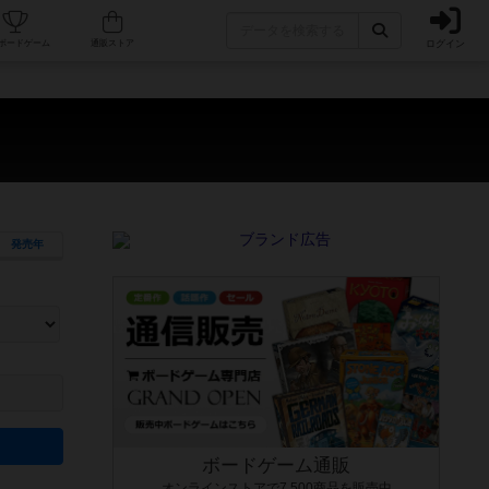
ログイン
カフェ/店舗
人気ボードゲーム
通販ストア
発売年
ます。マニュアルを読む時間や参加者へのルール説明時間は含まれていないため、初めて遊
できるよう、中世ファンタジー・クッキング・海賊同士の対決など、ゲームコンセプトを絞
にボードゲームに慣れている方向けの絞込機能です。例えば「ダイスロール」はランダム値
ボードゲーム通販
オンラインストアで7,500商品を販売中