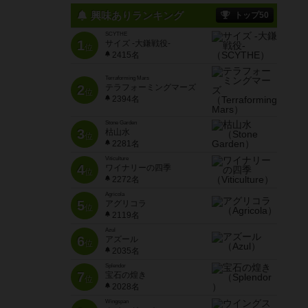
興味ありランキング
トップ50
SCYTHE
1
サイズ -大鎌戦役-
位
2415名
Terraforming Mars
2
テラフォーミングマーズ
位
2394名
Stone Garden
3
枯山水
位
2281名
Viticulture
4
ワイナリーの四季
位
2272名
Agricola
5
アグリコラ
位
2119名
Azul
6
アズール
位
2035名
Splendor
7
宝石の煌き
位
2028名
Wingspan