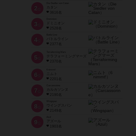
Die Siedler von Catan
2
カタン
位
3616名
Dominion
3
ドミニオン
位
2528名
Battle Line
4
バトルライン
位
2377名
Terraforming Mars
5
テラフォーミングマーズ
位
2370名
6 nimmt!
6
ニムト
位
2201名
Carcassonne
7
カルカソンヌ
位
2190名
Wingspan
8
ウイングスパン
位
2149名
Azul
9
アズール
位
1903名