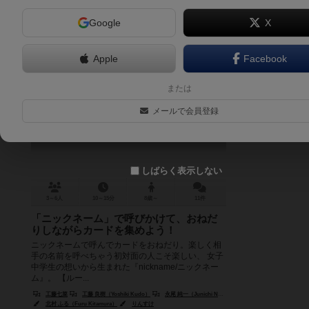
Google
X
Apple
Facebook
ニックネーム
または
Nickname
メールで会員登録
5.7
しばらく表示しない
3～6人
10～15分
8歳～
11件
「ニックネーム」で呼びかけて、おねだ
りしながらカードを集めよう！
ニックネームで呼んでカードをおねだり。楽しく相
手の名前を呼べちゃう初対面の人こそ楽しい、 女子
中学生の想いから生まれた『nickname/ニックネー
ム』。 【ルー...
工藤七菜
工藤 良樹（Yoshiki Kudo）
永尾 純一（Junichi Nagao）
北村 ふる（Furu Kitamura）
りんすけ