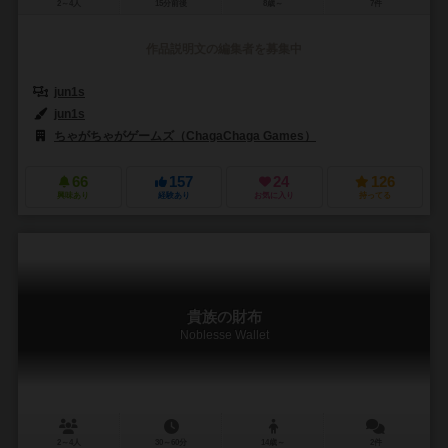
2～4人
15分前後
8歳～
7件
作品説明文の編集者を募集中
jun1s
jun1s
ちゃがちゃがゲームズ（ChagaChaga Games）
66
157
24
126
興味あり
経験あり
お気に入り
持ってる
貴族の財布
Noblesse Wallet
2～4人
30～60分
14歳～
2件