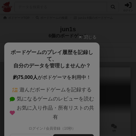
ログイン
ボドゲーマTOP
ボードゲームの検索
jun1s 6個のボードゲーム
jun1s
6個のボードゲーム
閉じる
ボードゲームのプレイ履歴を記録し
検索メニュー
て、
自分のデータを管理しませんか？
約75,000人
がボドゲーマを利用中！
遊んだボードゲームを記録する
シュガートピア
気になるゲームのレビューを読む
Sugartopia
5.9
お気に入り作品・所有リストの共
有
ログイン / 会員登録（10秒）
2～4人
20分前後
8歳～
9件