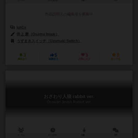
2～4人
15分前後
8歳～
0件
作品説明文の編集者を募集中
jun1s
井上 磨（Osamu Inoue）
うずまきスイッチ（Uzumaki Switch）
3
5
3
8
興味あり
経験あり
お気に入り
持ってる
おさわり人狼 rabbit ver.
Osawari Jinroh Rabbit Ver.
4～8人
5～10分
8歳～
0件