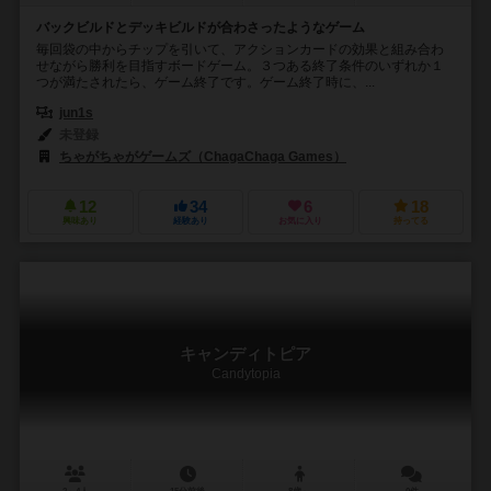
バックビルドとデッキビルドが合わさったようなゲーム
毎回袋の中からチップを引いて、アクションカードの効果と組み合わ
せながら勝利を目指すボードゲーム。３つある終了条件のいずれか１
つが満たされたら、ゲーム終了です。ゲーム終了時に、...
jun1s
未登録
ちゃがちゃがゲームズ（ChagaChaga Games）
12
34
6
18
興味あり
経験あり
お気に入り
持ってる
キャンディトピア
Candytopia