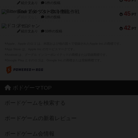
PT
紹介文あり
1件の投稿
Bitter End ブタペスト救出作戦
45
PT
紹介文なし
1件の投稿
ドコジャン
42
PT
紹介文あり
10件の投稿
※Apple、Apple のロゴ は、米国および他の国々で登録されたApple Inc.の商標です。
※App Store は、Apple Inc.のサービスマークです。
※Android は、グーグル インコーポレイテッドの商標または登録商標です。
※Google Play とそのロゴは、Google Inc.の商標または登録商標です。
ボドゲーマTOP
ボードゲームを検索する
ボードゲームの新着レビュー
ボードゲーム会情報