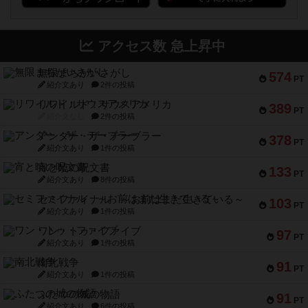
アクセス数 急上昇中
無限まちがいさがし
574
PT
紹介文あり
2件の投稿
リワイルド：サウスアメリカ
389
PT
紹介文なし
2件の投稿
アンダー・ザ・テーブラー
378
PT
紹介文あり
1件の投稿
宵と暁の呪文書
133
PT
紹介文あり
8件の投稿
セミファイナル ～お前はまだ生きている～
103
PT
紹介文あり
1件の投稿
ワン・トゥ・ファイブ
97
PT
紹介文あり
1件の投稿
南北戦争
91
PT
紹介文あり
1件の投稿
ふたつの城の物語
91
PT
紹介文あり
6件の投稿