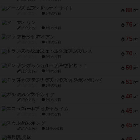
ノームズ・アット・ナイト
88
PT
紹介文なし
1件の投稿
マーリン
76
PT
紹介文あり
6件の投稿
フラットアイアン
75
PT
紹介文なし
2件の投稿
トランスオリエント・エクスプレス
70
PT
紹介文なし
1件の投稿
アンブッシュ！：ムーブアウト！
59
PT
紹介文あり
1件の投稿
キャプテン・フリップ：イスラ・ボンバ
51
PT
紹介文なし
2件の投稿
ガルフストライク
46
PT
紹介文あり
1件の投稿
エコーズ・オブ・タイム
45
PT
紹介文なし
8件の投稿
スカルキング
45
PT
紹介文あり
12件の投稿
海兵隊
45