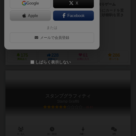
Google
X
初心者と熟練者が一緒にひつじを取り合える気軽な陣取りゲーム
ゲームのルールはシンプルです。 １．地形が繋がるようにカードを置
き、 ２．置いたカードに描かれた「わたがしひつじ」に砂糖駒を置き
Apple
Facebook
ます。 ３．そして、隣接した...
または
jun1s
井上 磨（Osamu Inoue）
メールで会員登録
ちゃがちゃがゲームズ（ChagaChaga Games）
175
228
61
286
興味あり
経験あり
お気に入り
持ってる
しばらく表示しない
スタンプグラフィティ
Stamp Graffiti
6.0
3～6人
15～30分
8歳～
3件