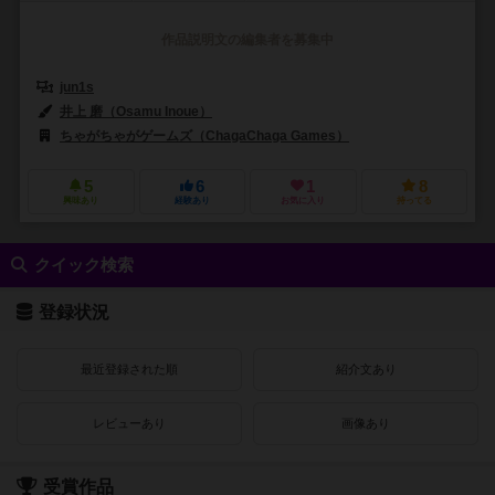
作品説明文の編集者を募集中
jun1s
井上 磨（Osamu Inoue）
ちゃがちゃがゲームズ（ChagaChaga Games）
5
6
1
8
興味あり
経験あり
お気に入り
持ってる
クイック検索
登録状況
最近登録された順
紹介文あり
レビューあり
画像あり
受賞作品