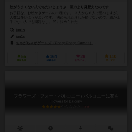
絵がうまくない人でもだいじょうぶ 画力より発想力なのです
お手軽な、お絵かきゲームの一種です。 ３人から６人で遊べますが、
人数は多いほうがよいです。 決められた形しか描けないので、絵が上
手でない人でも問題なし。 逆に決められた...
jun1s
jun1s
ちゃがちゃがゲームズ（ChagaChaga Games）
うずまきスイッチ（Uz
55
164
26
110
興味あり
経験あり
お気に入り
持ってる
フラワーズ・フォー・バルコニー / バルコニーに花を
Flowers for Balcony
5.9