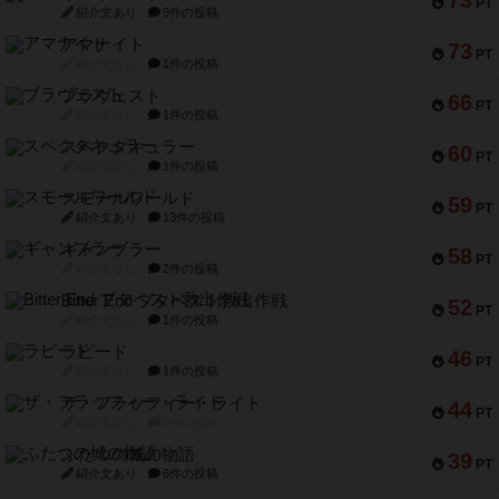
73
PT
紹介文あり
9件の投稿
アマナイト
73
PT
紹介文なし
1件の投稿
ブラヴェスト
66
PT
紹介文なし
1件の投稿
スペクタキュラー
60
PT
紹介文なし
1件の投稿
スモールワールド
59
PT
紹介文あり
13件の投稿
ギャンブラー
58
PT
紹介文なし
2件の投稿
Bitter End ブタペスト救出作戦
52
PT
紹介文なし
1件の投稿
ラピード
46
PT
紹介文なし
1件の投稿
ザ・フラッフィー・ライト
44
PT
紹介文なし
0件の投稿
ふたつの城の物語
39
PT
紹介文あり
6件の投稿