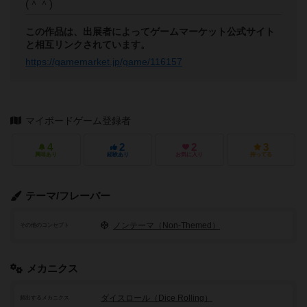
(＾＾)
この作品は、出展者によってゲームマーケット公式サイト
と相互リンクされています。
https://gamemarket.jp/game/116157
マイボードゲーム登録者
4
2
2
3
興味あり
経験あり
お気に入り
持ってる
テーマ/フレーバー
ノンテーマ（Non-Themed）
その他のコンセプト
メカニクス
ダイスロール（Dice Rolling）
頻出するメカニクス