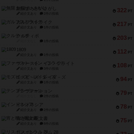
無限まちがいさがし
322
PT
紹介文あり
2件の投稿
ガルフストライク
217
PT
紹介文あり
1件の投稿
クルティボ
203
PT
紹介文なし
1件の投稿
1809
112
PT
紹介文あり
1件の投稿
ファースト・イン・フライト
108
PT
紹介文あり
3件の投稿
モズビ－ズ・レイダ－ズ
94
PT
紹介文あり
1件の投稿
テンプテーション
79
PT
紹介文なし
2件の投稿
インドネシア
78
PT
紹介文あり
2件の投稿
宵と暁の呪文書
75
PT
紹介文あり
8件の投稿
リスボン・トラム 28