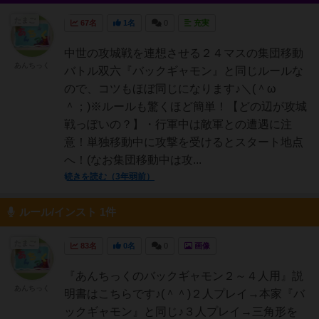
たまご
67名
1名
0
充実
中世の攻城戦を連想させる２４マスの集団移動
あんちっく
バトル双六『バックギャモン』と同じルールな
ので、コツもほぼ同じになります♪＼(＾ω
＾；)※ルールも驚くほど簡単！【どの辺が攻城
戦っぽいの？】・行軍中は敵軍との遭遇に注
意！単独移動中に攻撃を受けるとスタート地点
へ！(なお集団移動中は攻...
続きを読む（3年弱前）
ルール/インスト 1件
たまご
83名
0名
0
画像
『あんちっくのバックギャモン２～４人用』説
あんちっく
明書はこちらです♪(＾＾)２人プレイ→本家『バ
ックギャモン』と同じ♪３人プレイ→三角形を