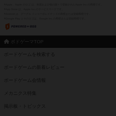
※Apple、Apple のロゴ は、米国および他の国々で登録されたApple Inc.の商標です。
※App Store は、Apple Inc.のサービスマークです。
※Android は、グーグル インコーポレイテッドの商標または登録商標です。
※Google Play とそのロゴは、Google Inc.の商標または登録商標です。
ボドゲーマTOP
ボードゲームを検索する
ボードゲームの新着レビュー
ボードゲーム会情報
メカニクス特集
掲示板・トピックス