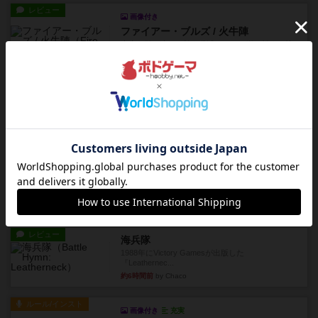
レビュー
画像付き
ファイアー・ブルズ / 火牛陣
火牛を引き連れて敵を殲滅させる。縦か斜めで前2
列まで攻撃できるが、自分...
約5時間前
by うらまこ
レビュー
フリップ７
カードをめくるかパスをするかを決めてパスした
時のカード数字が得点になる...
約5時間前
by mob567
レビュー
コンセプト
親のプレイヤーがお題を決めて限られたヒントの
中から他のプレイヤーに当て...
約6時間前
by mob567
レビュー
海兵隊
1988年にVictory Gamesが出版した
『Leathernec...
約6時間前
by Chaco
ルール/インスト
画像付き
充実