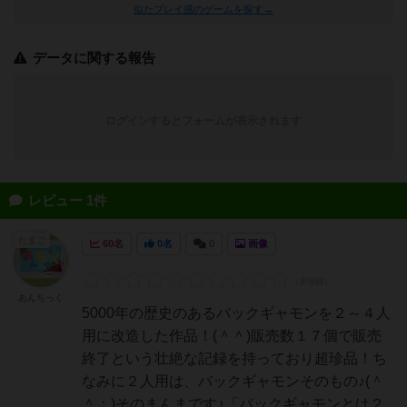
似たプレイ感のゲームを探す→
データに関する報告
ログインするとフォームが表示されます
レビュー 1件
たまご
60名
0名
0
画像
あんちっく
5000年の歴史のあるバックギャモンを２～４人
用に改造した作品！(＾＾)販売数１７個で販売
終了という壮絶な記録を持っており超珍品！ち
なみに２人用は、バックギャモンそのもの♪(＾
＾；)そのまんまです♪「バックギャモンとは２