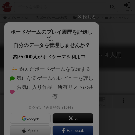
ログイン
閉じる
ボドゲーマTOP
ボードゲームの検索
バックギャモン
あんちっくのバッ
ボードゲームのプレイ履歴を記録し
て、
自分のデータを管理しませんか？
あんちっくのバックギャモン２～４人用
約75,000人
がボドゲーマを利用中！
Antic Back gammon 2-4 Players
遊んだボードゲームを記録する
気になるゲームのレビューを読む
お気に入り作品・所有リストの共
有
9
1
トップ
画像
動画
レビュー
カフェ
ログイン / 会員登録（10秒）
Google
X
Apple
Facebook