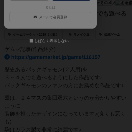
または
バックギャモン(２人用)を３～４人でも遊べる
メールで会員登録
ように改良した作品！
ゲームマーケット2019（大阪）
リメイク版
伝統ゲーム
しばらく表示しない
ゲムマ記事(作品紹介)
https://gamemarket.jp/game/116157
歴史あるバックギャモン(２人用)を
３～４人でも遊べるようにした作品です♪
バックギャモンのファンの方にお薦めな作品です♪
盤は、２４マスの集団双六というのが分かりやすい
ように
装飾を排したデザインになっています♪(良くも悪く
も)
駒はガラス製で非常に綺麗です♪