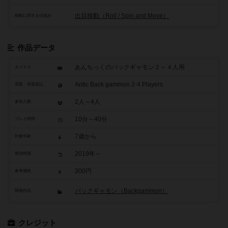
出目移動（Roll / Spin and Move）
移動に関する仕組み
作品データ
あんちっくのバックギャモン２～４人用
タイトル
Antic Back gammon 2-4 Players
原題・英題表記
2人～4人
参加人数
10分～40分
プレイ時間
7歳から
対象年齢
2019年～
発売時期
300円
参考価格
バックギャモン（Backgammon）
関連作品
クレジット