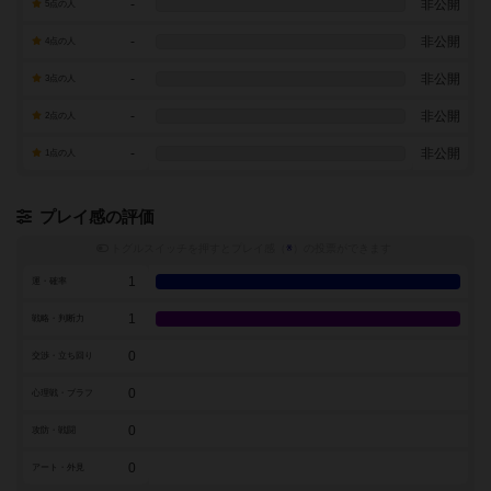
-
非公開
5点の人
-
非公開
4点の人
-
非公開
3点の人
-
非公開
2点の人
-
非公開
1点の人
プレイ感の評価
トグルスイッチを押すとプレイ感（
※
）の投票ができます
1
運・確率
1
戦略・判断力
0
交渉・立ち回り
0
心理戦・ブラフ
0
攻防・戦闘
0
アート・外見