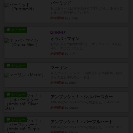
パーミッド
おばあちゃんは猫が大好きです!しかし、あまりに
も多くの猫を飼っているた...
約6時間前
by jurong
レビュー
画像付き
オラパ・マイン
お気に入りのplayte製です。オラパスペースから
やり、気に入りました...
約6時間前
by くみ
レビュー
マーリン
４人プレイ。インスト1時間プレイ2時間半。結構
ダイス運と手札のカード運...
約7時間前
by oliber
レビュー
アンブッシュ！：シルバースター
1987年にVictory Gamesが出版した『Silver Sta...
約7時間前
by Chaco
レビュー
アンブッシュ！：パープルハート
1985年にVictory Gamesが出版した『Purple Hea...
約7時間前
by Chaco