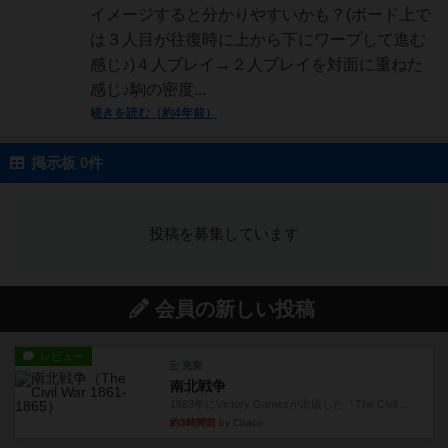
イメージすると分かりやすいかも？(ボード上で
は３人目が往復時に上から下にワープして進む
感じ♪)４人プレイ→２人プレイを対面に重ねた
感じ♪駒の密度...
続きを読む（約4年前）
掲示板 0件
投稿を募集しています
会員の新しい投稿
レビュー
充実
南北戦争
1983年にVictory Gamesが出版した『The Civil ...
約3時間前
by Chaco