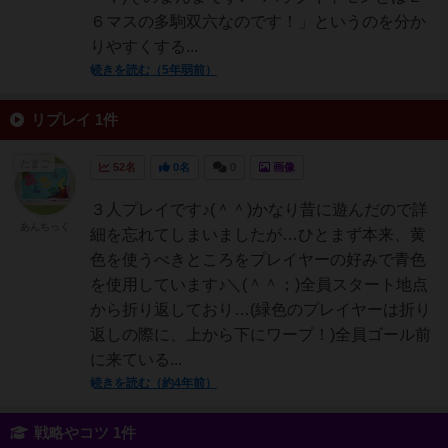
６マスの多駒双六なのです！」というのを分か
りやすくする...
続きを読む（5年弱前）
リプレイ 1件
たまご
52名
0名
0
画像
３人プレイです♪(＾＾)かなり昔に遊んだので詳
あんちっく
細を忘れてしまいましたが…ひとまず本来、黄
色を使うべきところをプレイヤーの好みで青色
を使用しています♪＼(＾＾；)全員スタート地点
から折り返しており…(緑色のプレイヤーは折り
返しの際に、上から下にワープ！)全員ゴール前
に来ている...
続きを読む（約4年前）
戦略やコツ 1件