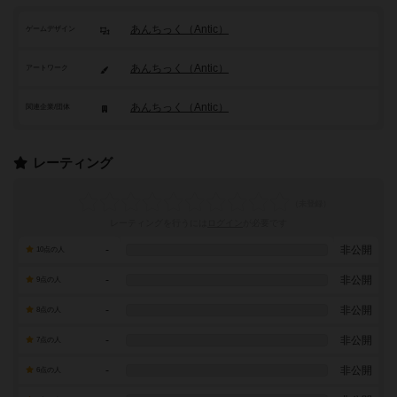
あんちっく（Antic）
ゲームデザイン
あんちっく（Antic）
アートワーク
あんちっく（Antic）
関連企業/団体
レーティング
レーティングを行うには
ログイン
が必要です
-
非公開
10点の人
-
非公開
9点の人
-
非公開
8点の人
-
非公開
7点の人
-
非公開
6点の人