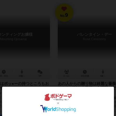
9
No.
ウンティングお嬢様
バレンタイン・デー
Mounting Ojosama
Rose Ceremony
10～15分
10歳～
6件
3～6人
15分前後
8歳～
はポッ●ーの持つところもお
あの人からの贈り物は綺麗な薔薇
すのね
ともトゲ付き？手軽に心理戦がで
ーム！
グ』とは、上下関係を維持し自分の
と 相手に『理解（わか）らせる』こ
将来の恋人候補へ花束を贈るため、花を
行われる、 お嬢様界において最もポ
ごきぶりポーカーに近いゲームで、 ①伏
る。 ...
ードを誰かに贈る ②相手が受け取りか拒
カードをハートにする...
23
10
31
22
129
22