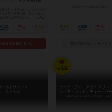
作品説明文の編集者を募集中
る行きつけのbar。 カウンターの
テルグラスを傾ける、ドレス姿のレ
はレディに声をかけた。 「一人か
..
131
22
193
170
526
75
経験あり
お気に入り
持ってる
興味あり
経験あり
お気に入り
通販の取り扱いがありませ
入荷までお待ち下さい
15
No.
ゴールドラッシュ
ウェア・アム・アイ？ アリス
Gold Rush
ン・ア・マッド・ティー・パー
Where am I ? Alice in a Mad Tea p