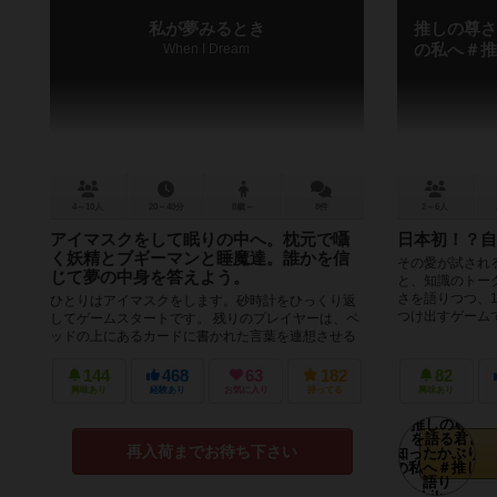
私が夢みるとき
推しの尊さ
When I Dream
の私へ＃推
4～10人
20～40分
8歳～
8件
2～6人
アイマスクをして眠りの中へ。枕元で囁
日本初！？自
く妖精とブギーマンと睡魔達。誰かを信
その愛が試され
じて夢の中身を答えよう。
と、知識のトー
さを語りつつ、
ひとりはアイマスクをします。砂時計をひっくり返
つけ出すゲームです
してゲームスタートです。 残りのプレイヤーは、ベ
ッドの上にあるカードに書かれた言葉を連想させる
単語を順番に1つずつ発言しま...
144
468
63
182
82
興味あり
経験あり
お気に入り
持ってる
興味あり
再入荷までお待ち下さい