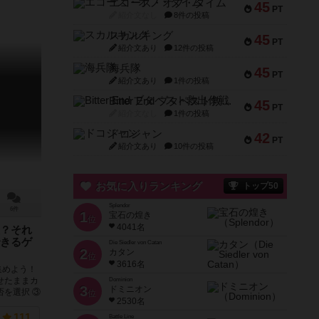
エコーズ・オブ・タイム
45
PT
紹介文なし
8件の投稿
スカルキング
45
PT
紹介文あり
12件の投稿
海兵隊
45
PT
紹介文あり
1件の投稿
Bitter End ブタペスト救出作戦
45
PT
紹介文なし
1件の投稿
ドコジャン
42
PT
紹介文あり
10件の投稿
お気に入りランキング
トップ50
Splendor
6件
1
宝石の煌き
位
4041名
？それ
きるゲ
Die Siedler von Catan
2
カタン
位
3616名
集めよう！
せたままカ
Dominion
3
ドミニオン
否を選択 ③
位
2530名
111
Battle Line