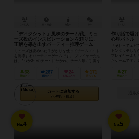
2～12人
25～35分
7歳～
5件
2～8人
「ディクシット」風味のチーム戦。ミュ
作り話で駆け
ーズ役のインスピレーションを頼りに、
心理バトル
正解を導き出すパーティー推理ゲーム
「それってエビ
トンタッチしな
ミューズは謎めいた手がかりを使ってチームメイト
プレイヤーより
を誘導するパーティーゲームです。 プレイヤーたち
たゲームです。 親
は、2つか3つのチームに分かれ、チーム毎に手番を
交代してゲームを行います。...
68
267
24
171
27
興味あり
経験あり
お気に入り
持ってる
興味あり
カートに追加する
通販
2,640円（税込）
4
5
No.
No.