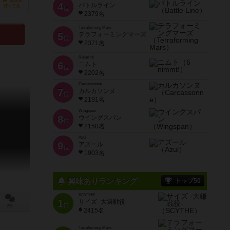
4
バトルライン
持ってる
位
2379名
Terraforming Mars
5
テラフォーミングマーズ
位
2371名
6 nimmt!
6
ニムト
位
2202名
Carcassonne
7
カルカソンヌ
位
2191名
Wingspan
8
ウイングスパン
位
2150名
Azul
9
アズール
位
1903名
興味ありランキング
トップ50
SCYTHE
1
サイズ -大鎌戦役-
位
8件
2415名
Terraforming Mars