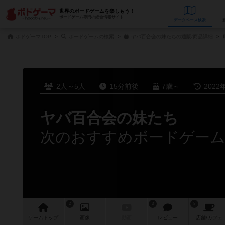
世界のボードゲームを楽しもう！
ボードゲーム専門の総合情報サイト
データベース
検
ボドゲーマTOP
ボードゲームの検索
ヤバ百合会の妹たちの通販/商品詳細
2人～5人
15分前後
7歳～
2022
ヤバ百合会の妹たち
次のおすすめボードゲー
2
3
8
ゲーム
トップ
画像
動画
レビュー
店舗/
カフェ