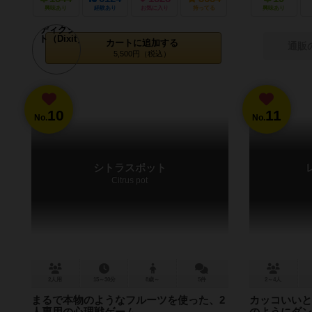
興味あり
経験あり
お気に入り
持ってる
興味あり
カートに追加する
通販
5,500円（税込）
10
11
No.
No.
シトラスポット
Citrus pot
2人用
15～30分
8歳～
5件
2～4人
まるで本物のようなフルーツを使った、2
カッコいいと
人専用の心理戦ゲーム
のようにダン