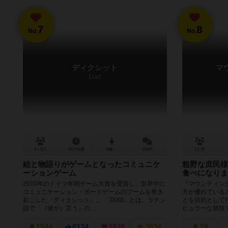
7
8
No.
No.
ディクシット
マ
Dixit
3～8人
30分前後
6歳～
108件
2人用
絵と物語りがゲームとなったコミュニケ
粗野な庶民様
ーションゲーム
食べになりま
2010年のドイツ年間ゲーム大賞を受賞し、世界中に
『マウンティン
コミュニケーション・ボードゲームのブームを巻き
方が優れている
起こした「ディクシット」。 「DiXit」とは、ラテン
とを目的として
語で「（彼が）言う」の...
ピュラーな競技であ
1544
6124
1828
3634
19