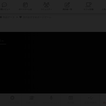
索
新着レビュー
ボードゲーム会
コミュニティ
掲示板一覧
作品データ
次のおすすめボードゲーム
年～
ム
リプレイ
日記
戦略
・コツ
ルール
/インスト
掲示板
拡張/関連
作
次