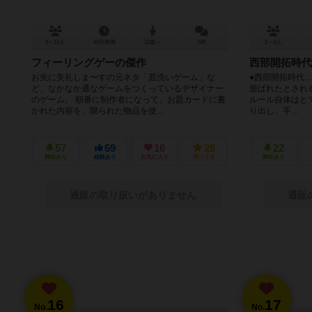
3～10人
45分前後
12歳～
5件
2～4人
フィーリングゲーの傑作
西部開拓時代
お先に失礼しま〜すの元ネタ「皿洗いゲーム」な
●西部開拓時代…
ど、なかなか通なゲームをつくっているデザイナー
遊ばれたとされる
のゲーム。 順番に制作者になって、お題カードに書
ルール自体はと
かれた内容を、限られた物品を使...
り出し、手...
57
69
16
28
22
興味あり
経験あり
お気に入り
持ってる
興味あり
通販の取り扱いがありません
通販
16
17
No.
No.