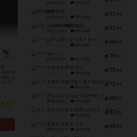
PT
紹介文あり
1件の投稿
南北戦争
91
PT
紹介文あり
1件の投稿
ふたつの城の物語
91
PT
紹介文あり
6件の投稿
ノームズ・アット・ナイト
88
PT
紹介文なし
1件の投稿
マーリン
76
PT
12件
紹介文あり
6件の投稿
ム
フラットアイアン
75
PT
と得点が貰
紹介文なし
2件の投稿
人の答えを
トランスオリエント・エクスプレス
しまいま
70
PT
紹介文なし
1件の投稿
アンブッシュ！：ムーブアウト！
59
PT
紹介文あり
1件の投稿
149
持ってる
キャプテン・フリップ：イスラ・ボンバ
51
PT
紹介文なし
2件の投稿
ガルフストライク
46
PT
紹介文あり
1件の投稿