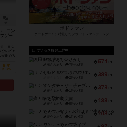
2件
ボドファン
♪ コン
ボードゲームに特化したクラウドファンディング
フゲー
ール、白な
アクセス数 急上昇中
自分のビア
ルが飲める
無限まちがいさがし
574
PT
紹介文あり
2件の投稿
61
持ってる
リワイルド：サウスアメリカ
389
PT
紹介文なし
2件の投稿
アンダー・ザ・テーブラー
378
PT
紹介文あり
1件の投稿
宵と暁の呪文書
133
PT
紹介文あり
8件の投稿
セミファイナル ～お前はまだ生きている～
103
PT
紹介文あり
1件の投稿
ワン・トゥ・ファイブ
97