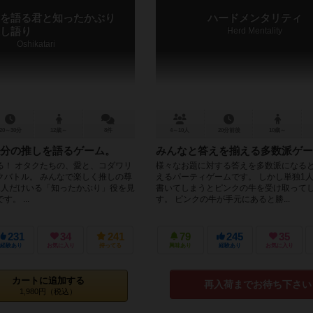
を語る君と知ったかぶり
ハードメンタリティ
し語り
Herd Mentality
Oshikatari
20～30分
12歳～
8件
4～10人
20分前後
10歳～
分の推しを語るゲーム。
みんなと答えを揃える多数派ゲー
る！ オタクたちの、愛と、コダワリ
様々なお題に対する答えを多数派になる
クバトル。 みんなで楽しく推しの尊
えるパーティゲームです。 しかし単独1
1人だけいる「知ったかぶり」役を見
書いてしまうとピンクの牛を受け取って
。 ...
す。 ピンクの牛が手元にあると勝...
231
34
241
79
245
35
経験あり
お気に入り
持ってる
興味あり
経験あり
お気に入り
カートに追加する
再入荷までお待ち下さい
1,980円（税込）