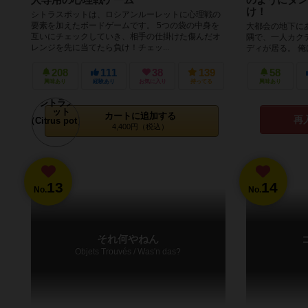
け！
シトラスポットは、ロシアンルーレットに心理戦の
要素を加えたボードゲームです。 5つの袋の中身を
大都会の地下にあ
互いにチェックしていき、相手の仕掛けた傷んだオ
隅で、一人カク
レンジを先に当てたら負け！チェッ...
ディが居る。 俺
い？」 「そうよ」.
208
111
38
139
58
興味あり
経験あり
お気に入り
持ってる
興味あり
カートに追加する
再
4,400円（税込）
13
14
No.
No.
それ何やねん
Objets Trouvés / Was'n das?