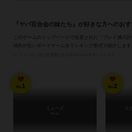
『ヤバ百合会の妹たち』が好きな方へのおす
このゲームのトップページで投票された「プレイ感の評
傾向が近いボードゲームをランキング形式で紹介します
※リストには一定の投票数がある作品のみを表示しています
1
2
No.
No.
ミューズ
エ
Muse