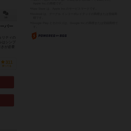
Apple Inc.の商標です。
※App Store は、Apple Inc.のサービスマークです。
※Android は、グーグル インコーポレイテッドの商標または登録商
標です。
7件
※Google Play とそのロゴは、Google Inc.の商標または登録商標で
ーパー
す。
ョリティの
ルはシンプ
引きが必要
311
持ってる