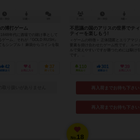
15～30分
12歳～
3件
2～4人
20～30分
8歳～
の博打ゲーム
不思議の国のアリスの世界でティ
ティーを楽しもう!
1848年代に酒場での賭け事として
ゲーム、それが『GOLD RUSH』
＜ゲームの特徴＞ 正体隠匿とエリアマジ
てもシンプル！ 麻袋からコインを取
要素を掛け合わせたゲーム性です。 ルー
ルで覚えやすいですが勝つためには駆け
です。 ...
42
4
37
110
301
39
経験あり
お気に入り
持ってる
興味あり
経験あり
お気に入り
の取り扱いがありません
再入荷までお待ち下さい
再入荷までお待ち下さい
18
No.