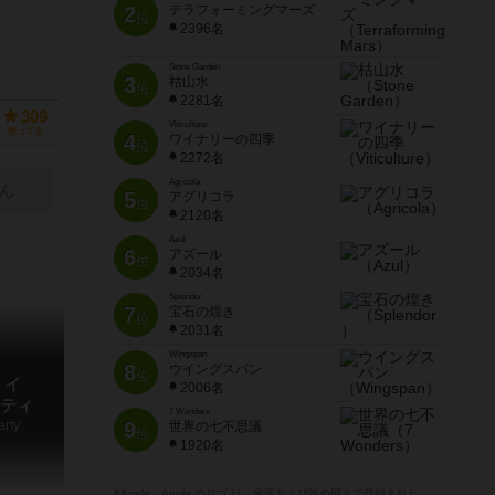
2
テラフォーミングマーズ
位
2396名
Stone Garden
3
枯山水
位
2281名
309
Viticulture
持ってる
4
ワイナリーの四季
位
2272名
Agricola
ん
5
アグリコラ
位
2120名
Azul
6
アズール
位
2034名
Splendor
7
宝石の煌き
位
2031名
Wingspan
8
ウイングスパン
位
・イ
2006名
ティ
7 Wonders
arty
9
世界の七不思議
位
1920名
※Apple、Apple のロゴ は、米国および他の国々で登録された