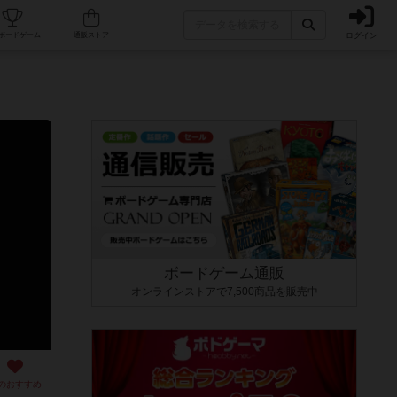
ログイン
カフェ/店舗
人気ボードゲーム
通販ストア
ボードゲーム通販
オンラインストアで7,500商品を販売中
のおすすめ