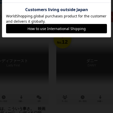
経験あり
お気に入り
持ってる
興味あり
経験あり
お気に入り
の取り扱いがありません
再入荷までお待ち下さい
12
No.
レディファースト
ダニー
Lady First
DANY
5～15分
8歳～
2件
3～8人
20～30分
16歳～
は、こういう事さ。 映画
ディーに、レディを口説