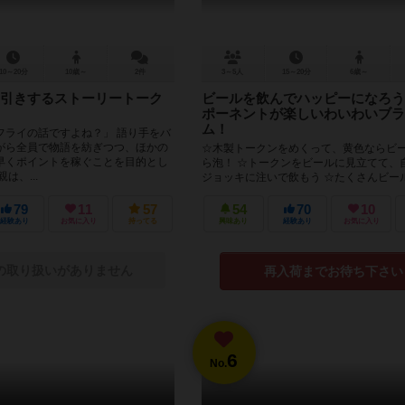
10～20分
10歳～
2件
3～5人
15～20分
6歳～
引きするストーリートーク
ビールを飲んでハッピーになろう
ポーネントが楽しいわいわいブラ
ム！
フライの話ですよね？」 語り手をバ
がら全員で物語を紡ぎつつ、ほかの
☆木製トークンをめくって、黄色ならビ
早くポイントを稼ぐことを目的とし
ら泡！ ☆トークンをビールに見立てて、
は、...
ジョッキに注いで飲もう ☆たくさんビー
と、たくさんハッピーになれま...
79
11
57
54
70
10
経験あり
お気に入り
持ってる
興味あり
経験あり
お気に入り
の取り扱いがありません
再入荷までお待ち下さい
6
No.