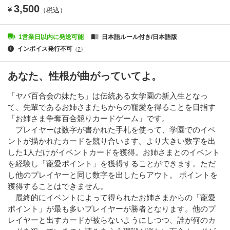
3,500
¥
（税込）
1営業日以内に発送可能
日本語ルール付き/日本語版
インボイス発行不可
（
?
）
あなた、性根が曲がっていてよ。
「ヤバ百合会の妹たち」は伝統ある女学園の新入生となっ
て、先輩であるお姉さまたちからの寵愛を得ることを目指す
「お姉さま争奪百合競りカードゲーム」です。
プレイヤーは数字が書かれた手札を使って、学園でのイベ
ントが描かれたカードを競り合います。より大きい数字を出
した1人だけがイベントカードを獲得。お姉さまとのイベント
を経験し「寵愛ポイント」を獲得することができます。ただ
し他のプレイヤーと同じ数字を出したらアウト。 ポイントを
獲得することはできません。
最終的にイベントによって得られたお姉さまからの「寵愛
ポイント」が最も多いプレイヤーが勝者となります。他のプ
レイヤーと出すカードが被らないようにしつつ、誰が何のカ