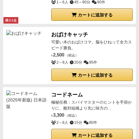
1～6人
45～90分
90件
カートに追加する
残り1点
おばけキャッチ
可愛い木のおばけコマ。脳をひねって全力ス
ピード勝負。
2,500
（税込）
¥
2～8人
20分
95件
カートに追加する
コードネーム
極秘任務：スパイマスターのヒントを手掛か
りに、敵対組織より先に味方の...
3,300
（税込）
¥
2～8人
15分
80件
カートに追加する