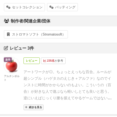
セットコレクション
バッティング
制作者/関連企業/団体
ストロマトソフト（Stromatosoft）
レビュー 3件
皇帝
レビュー
235名
が参考
アートワークが◎。ちょっとえっちな百合。
ルールが
アルチンボル
超シンプル（ハゲタカのえじき＋アルファ）なのでイ
ト
ンストに時間がかからないのもよい。
こういうの（百
合）が好きな人で遊ぶなら軽いしとても良いと思う。
逆にいえばじっくり腰を据えてやるゲームではないか
な？繰り返しプレイはしやすい。
思ったよりもセット
続きを見る
コレクションによるボーナス点が勝負を分けるので、