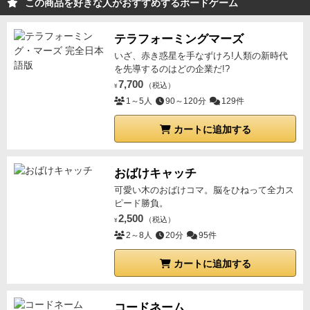
この商品を好きな人がおすすめするボードゲーム
テラフォーミングマーズ
いざ、赤き惑星を手なずけろ!人類の新時代
を先導するのはどの企業だ!?
7,700
（税込）
¥
1～5人
90～120分
129件
カートに追加する
おばけキャッチ
可愛い木のおばけコマ。脳をひねって全力ス
ピード勝負。
2,500
（税込）
¥
2～8人
20分
95件
カートに追加する
コードネーム