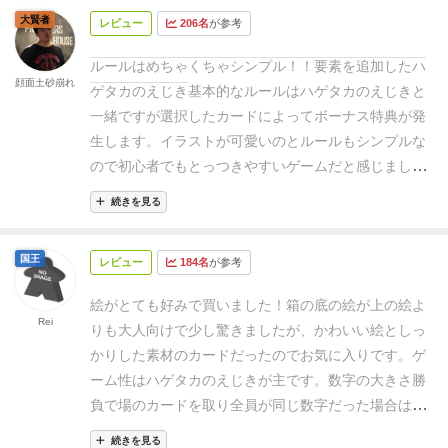
ハゲタカのえじき＋アルファの＋アルファ要素がしっ
大賢者
レビュー
206名
が参考
かり機能している。ただボーナス点を集めまくって独
走状態の人ができたときに消化試合感は出る。順位ま
ルールはめちゃくちゃシンプル！！要素を追加したハ
で決めるゲームだったらよかったかも。
重ゲーの合間
顔面土砂崩れ
ゲタカのえじき
基本的なルールはハゲタカのえじきと
に遊んだりするには良さそう。
一緒ですが選択したカードによってボーナス特典が発
生します。
イラストが可愛いのとルールもシンプルな
ので初心者でもとっつきやすいゲームだと感じまし
た！！
ただ若干値段が高いので追加要素を踏まえても
続きを見る
ハゲタカのえじきでよくね？感は少し拭えないかな
ぁ…って思いました
国王
レビュー
184名
が参考
絵がとても好みで買いました！
箱の底の絵が上の絵よ
Rei
りも大人向けで少し驚きましたが、かわいい絵としっ
かりした素材のカードだったのでお気に入りです。
ゲ
ーム性はハゲタカのえじきが主です。数字の大きさ勝
負で場のカードを取り全員が同じ数字だった場合は場
に残り次のラウンドで獲得者が決まります。これに追
続きを見る