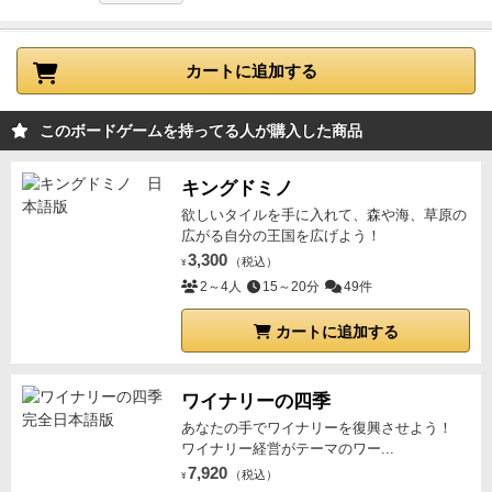
加された要素でカードに書かれた属性を合わせて取っ
て3枚以上集めると＋5点というルールもあります。結
構サクサク進められるので、（百合系の絵に抵抗のな
カートに追加する
い人に限りますが）ボドゲ初心者の人とやるにも楽し
めて良いと思います。
このボードゲームを持ってる人が購入した商品
キングドミノ
欲しいタイルを手に入れて、森や海、草原の
広がる自分の王国を広げよう！
3,300
（税込）
¥
2～4人
15～20分
49件
カートに追加する
ワイナリーの四季
あなたの手でワイナリーを復興させよう！
ワイナリー経営がテーマのワー...
7,920
（税込）
¥