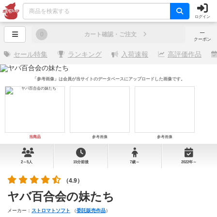
ログイン
─
0
カート確認・ご注文
クーポン
セール特集
ランキング
入荷速報
高評価作品
「参考画像」は会員が当サイトのデータベースにアップロードした画像です。
当商品
参考画像
参考画像
2～5人
15分前後
7歳～
2022年～
（4.9）
ヤバ百合会の妹たち
メーカー：
ストロマトソフト
（
委託販売作品
）