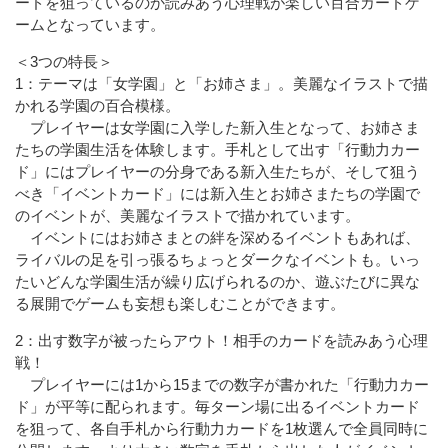
ードを狙っているのか読みあう心理戦が楽しい百合カードゲ
ームとなっています。
＜3つの特⻑＞
1：テーマは「女学園」と「お姉さま」。美麗なイラストで描
かれる学園の百合模様。
プレイヤーは女学園に入学した新入生となって、お姉さま
たちの学園生活を体験します。手札として出す「行動力カー
ド」にはプレイヤーの分身である新入生たちが、そして狙う
べき「イベントカード」には新入生とお姉さまたちの学園で
のイベントが、美麗なイラストで描かれています。
イベントにはお姉さまとの絆を深めるイベントもあれば、
ライバルの足を引っ張るちょっとダークなイベントも。いっ
たいどんな学園生活が繰り広げられるのか、遊ぶたびに異な
る展開でゲームも妄想も楽しむことができます。
2：出す数字が被ったらアウト！相手のカードを読みあう心理
戦！
プレイヤーには1から15までの数字が書かれた「行動力カー
ド」が平等に配られます。毎ターン場に出るイベントカード
を狙って、各自手札から行動力カードを1枚選んで全員同時に