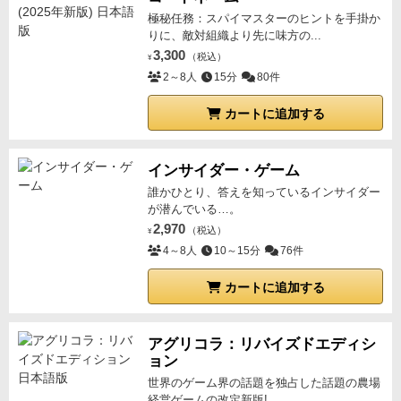
極秘任務：スパイマスターのヒントを手掛か
りに、敵対組織より先に味方の...
3,300
（税込）
¥
2～8人
15分
80件
カートに追加する
インサイダー・ゲーム
誰かひとり、答えを知っているインサイダー
が潜んでいる…。
2,970
（税込）
¥
4～8人
10～15分
76件
カートに追加する
アグリコラ：リバイズドエディシ
ョン
世界のゲーム界の話題を独占した話題の農場
経営ゲームの改定新版!