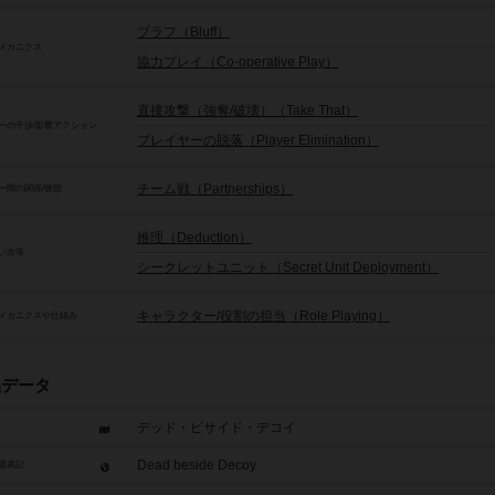
ブラフ（Bluff）
メカニクス
協力プレイ（Co-operative Play）
直接攻撃（強奪/破壊）（Take That）
ーの干渉/影響アクション
プレイヤーの脱落（Player Elimination）
チーム戦（Partnerships）
ー間の関係/状態
推理（Deduction）
い方等
シークレットユニット（Secret Unit Deployment）
キャラクター/役割の担当（Role Playing）
メカニクスや仕組み
品データ
デッド・ビサイド・デコイ
Dead beside Decoy
題表記