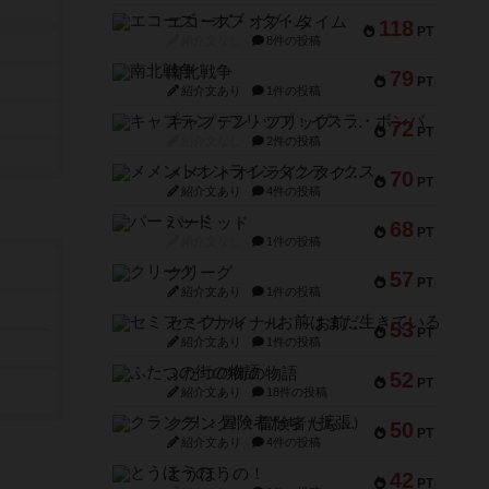
エコーズ・オブ・タイム
118
PT
紹介文なし
8件の投稿
南北戦争
79
PT
紹介文あり
1件の投稿
キャプテン・フリップ：イスラ・ボンバ
72
PT
紹介文なし
2件の投稿
メメントオンラインタクティクス
70
PT
紹介文あり
4件の投稿
パーミッド
68
PT
紹介文なし
1件の投稿
クリーグ
57
PT
紹介文あり
1件の投稿
セミファイナル ～お前はまだ生きている～
53
PT
紹介文あり
1件の投稿
ふたつの街の物語
52
PT
紹介文あり
18件の投稿
クランク! ：冒険者たち（拡張）
50
PT
紹介文あり
4件の投稿
とうほうの！
42
PT