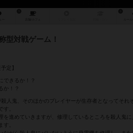
5
1
ュー
店舗/
カフェ
リプレイ
日記
戦略
・コツ
ルール
対称型対戦ゲーム！
展予定】
にできるか！？
るか！？
が殺人鬼、そのほかのプレイヤーが生存者となってそれ
です。
理を進めていきますが、修理しているところを殺人鬼に
ます。