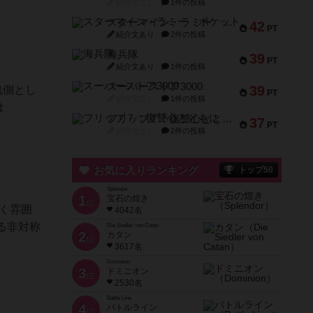
紹介文なし
1件の投稿
スターマイン・ラミー ポケット
42
PT
紹介文あり
2件の投稿
海兵隊
39
PT
紹介文あり
1件の投稿
スーパーストア3000
39
鬼側とし
PT
紹介文なし
1件の投稿
は
フリップ７：復讐心とともに
37
PT
紹介文なし
2件の投稿
お気に入りランキング
トップ50
Splendor
1
宝石の煌き
位
く雰囲
4042名
る非対称
Die Siedler von Catan
2
カタン
位
3617名
Dominion
3
ドミニオン
位
2530名
Battle Line
4
バトルライン
位