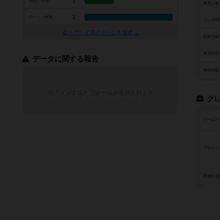
1
攻防・戦闘
参加人数
3
アート・外見
プレイ時
似たプレイ感のゲームを探す→
対象年齢
発売時期
データに関する報告
参考価格
ログインするとフォームが表示されます
ク
ゲームデ
アートワ
関連企業