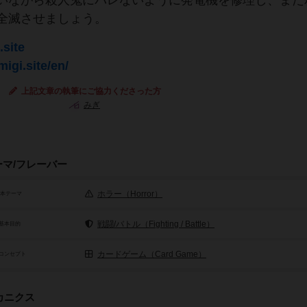
いながら殺人鬼にバレないように発電機を修理し、また
全滅させましょう。
.site
migi.site/en/
上記文章の執筆にご協力くださった方
みぎ
ーマ/フレーバー
ホラー（Horror）
基本テーマ
戦闘/バトル（Fighting / Battle）
基本目的
カードゲーム（Card Game）
コンセプト
カニクス