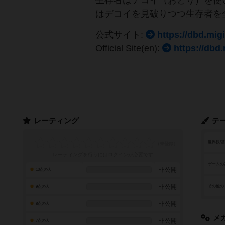
生存者はデコイ（おとり）を使
はデコイを見破りつつ生存者を
公式サイト:
https://dbd.migi
Official Site(en):
https://dbd.
レーティング
テ
世界観/
レーティングを行うには
ログイン
が必要です
ゲームの
-
非公開
10点の人
-
非公開
その他の
9点の人
-
非公開
8点の人
メ
-
非公開
7点の人