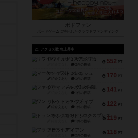
ボドファン
ボードゲームに特化したクラウドファンディング
アクセス数 急上昇中
リワイルド：サウスアメリカ
552
PT
紹介文なし
2件の投稿
マーケットフレッシュ
170
PT
紹介文あり
1件の投稿
ファイアー・ブルズ / 火牛陣
141
PT
紹介文なし
1件の投稿
ワン・トゥ・ファイブ
122
PT
紹介文あり
1件の投稿
トランスオリエント・エクスプレス
119
PT
紹介文なし
1件の投稿
フラットアイアン
118
PT
紹介文なし
2件の投稿