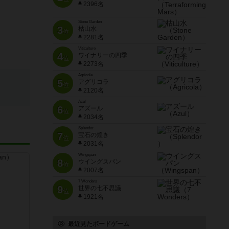
2396名
Stone Garden
3
枯山水
位
2281名
Viticulture
4
ワイナリーの四季
位
2273名
Agricola
5
アグリコラ
位
2120名
Azul
6
アズール
位
2034名
Splendor
7
宝石の煌き
位
2031名
Wingspan
8
ウイングスパン
位
2007名
7 Wonders
9
世界の七不思議
位
1921名
最近見たボードゲーム