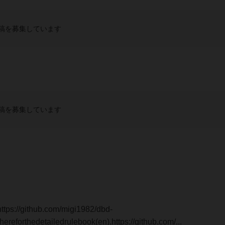
稿を募集しています
稿を募集しています
thub.com/migi1982/dbd-
ereforthedetailedrulebook(en).https://github.com/...