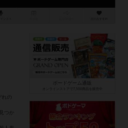
/インスト
掲示板
拡張/関連
作
次のおすすめ
ボードゲーム通販
オンラインストアで7,500商品を販売中
ぞれの
見つか