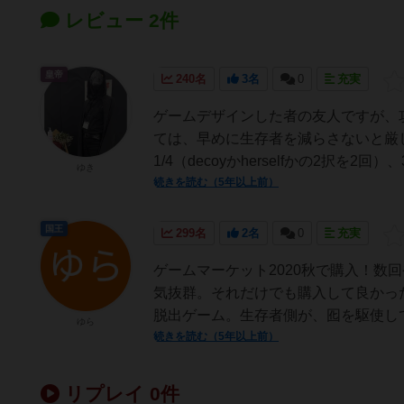
レビュー 2件
皇帝
240名
3名
0
充実
ゲームデザインした者の友人ですが、
ては、早めに生存者を減らさないと厳
1/4（decoyかherselfかの2択を2回
ゆき
続きを読む（5年以上前）
国王
299名
2名
0
充実
ゲームマーケット2020秋で購入！数
気抜群。それだけでも購入して良かっ
脱出ゲーム。生存者側が、囮を駆使して
ゆら
続きを読む（5年以上前）
リプレイ 0件