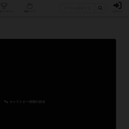
ログイン
カフェ/店舗
人気ボードゲーム
通販ストア
ト
キャラクター/役割の担当