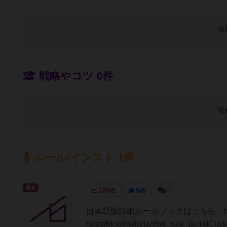
投
戦略やコツ 0件
投
ルール/インスト 1件
勇者
128名
0名
0
日本語版詳細ルールブックはこちら。https://gi
rules/blob/main/ja/dbd_rule_ja.mdClickh