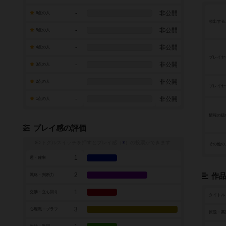
-
非公開
6点の人
頻出する
-
非公開
5点の人
-
非公開
4点の人
プレイヤ
-
非公開
3点の人
-
非公開
2点の人
プレイヤ
-
非公開
1点の人
情報の扱
プレイ感の評価
トグルスイッチを押すとプレイ感（
※
）の投票ができます
その他の
1
運・確率
2
作
戦略・判断力
1
交渉・立ち回り
タイトル
3
心理戦・ブラフ
原題・英