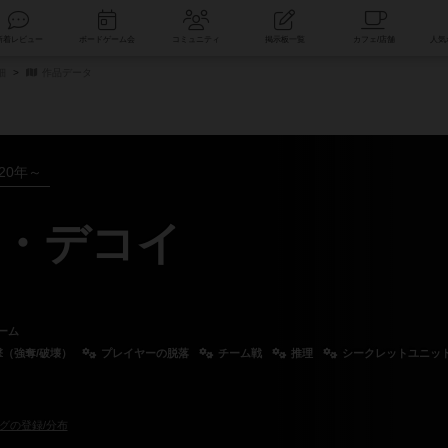
索
新着レビュー
ボードゲーム会
コミュニティ
掲示板一覧
細
作品データ
020年～
・デコイ
ーム
撃（強奪/破壊）
プレイヤーの脱落
チーム戦
推理
シークレットユニッ
グの登録/分布