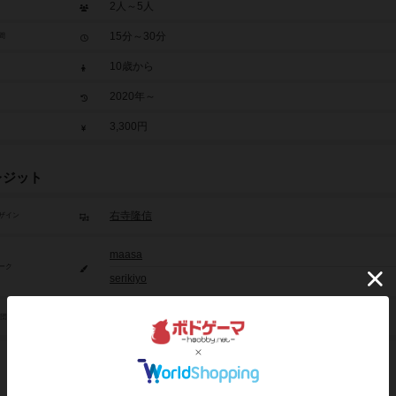
2人～5人
15分～30分
間
10歳から
2020年～
3,300円
レジット
右寺隆信
ザイン
maasa
ーク
serikiyo
MIGI LLC
/団体