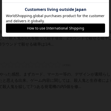
攻略とゲームバランスについて一切の忌憚なくレビュー○殺人
しい○殺人鬼が1人を狙って殺す場合、2ラウンドで殺せる確率
）、3ラウンドで殺せる確率は1/4...
回やった感想。まずカード、マーカー等の、デザインが素晴らし
たと思える出来。ゲーム内容に関しては、殺人鬼と生存者によ
殺人鬼を躱して7つある発電機の内5個を修...