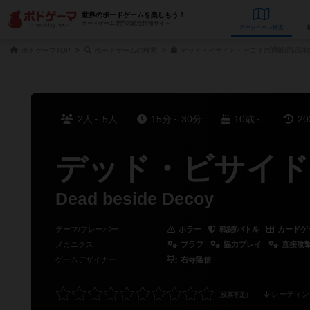
世界のボードゲームを楽しもう！
ボードゲーム専門の総合情報サイト
データベース
検
ボドゲーマTOP
ボードゲームの検索
デッド・ビサイド・デコイの通販/商品詳
2人～5人
15分～30分
10歳～
2
デッド・ビサイド
Dead beside Decoy
テーマ/フレーバー
：
ホラー
戦闘/バトル
カードゲ
メカニクス
：
ブラフ
協力プレイ
直接攻
ゲームデザイナー
：
右寺隆信
レーティン