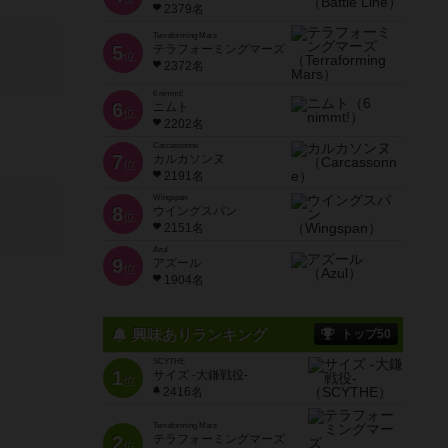
2379名
Terraforming Mars
5
テラフォーミングマーズ
位
2372名
6 nimmt!
6
ニムト
位
2202名
Carcassonne
7
カルカソンヌ
位
2191名
Wingspan
8
ウイングスパン
位
2151名
Azul
9
アズール
位
1904名
興味ありランキング
トップ50
SCYTHE
1
サイズ -大鎌戦役-
位
2416名
Terraforming Mars
2
テラフォーミングマーズ
位