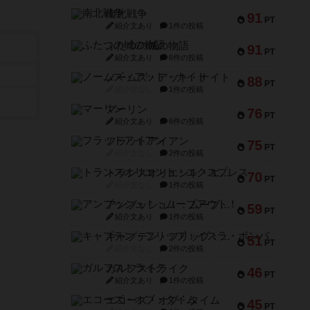
南北戦争
91
PT
紹介文あり
1件の投稿
ふたつの城の物語
91
PT
紹介文あり
6件の投稿
ノームズ・アット・ナイト
88
PT
紹介文なし
1件の投稿
マーリン
76
PT
紹介文あり
6件の投稿
フラットアイアン
75
PT
紹介文なし
2件の投稿
トランスオリエント・エクスプレス
70
PT
紹介文なし
1件の投稿
アンブッシュ！：ムーブアウト！
59
PT
紹介文あり
1件の投稿
キャプテン・フリップ：イスラ・ボンバ
51
PT
紹介文なし
2件の投稿
ガルフストライク
46
PT
紹介文あり
1件の投稿
エコーズ・オブ・タイム
45
PT