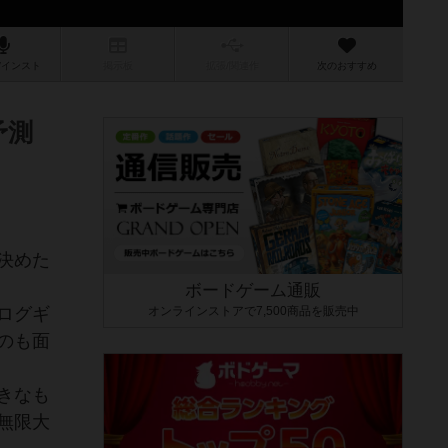
/インスト
掲示板
拡張/関連
作
次のおすすめ
予測
決めた
ボードゲーム通販
ログギ
オンラインストアで7,500商品を販売中
のも面
きなも
無限大