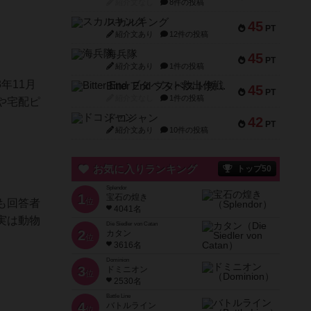
紹介文なし
8件の投稿
スカルキング
45
PT
紹介文あり
12件の投稿
海兵隊
45
PT
紹介文あり
1件の投稿
年11月
Bitter End ブタペスト救出作戦
45
PT
紹介文なし
1件の投稿
や宅配ピ
ドコジャン
42
PT
紹介文あり
10件の投稿
お気に入りランキング
トップ50
Splendor
1
宝石の煌き
位
も回答者
4041名
実は動物
Die Siedler von Catan
2
カタン
位
3616名
Dominion
3
ドミニオン
位
2530名
Battle Line
4
バトルライン
位