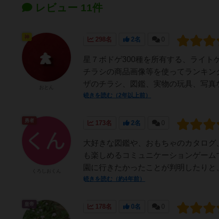
レビュー 11件
神
298名
2名
0
星７ボドゲ300種を所有する、ライト
チラシの商品画像等を使ってランキン
ザのチラシ、図鑑、実物の玩具、写真な
おとん
続きを読む（2年以上前）
勇者
173名
2名
0
大好きな図鑑や、おもちゃのカタログ
も楽しめるコミュニケーションゲーム
園に行きたかったことが判明したりと、
くろしおくん
続きを読む（約4年前）
皇帝
178名
0名
0