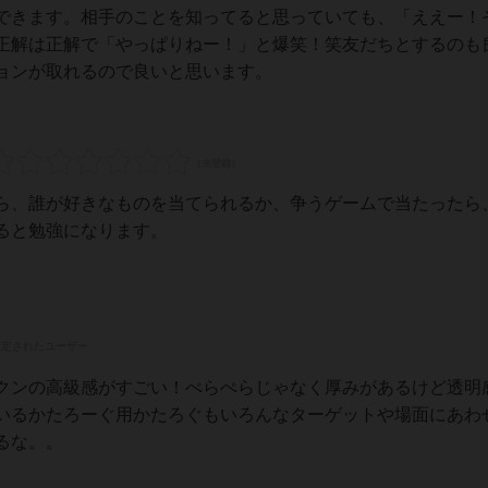
できます。相手のことを知ってると思っていても、「ええー！
正解は正解で「やっぱりねー！」と爆笑！笑友だちとするのも
ョンが取れるので良いと思います。
ら、誰が好きなものを当てられるか、争うゲームで当たったら
ると勉強になります。
設定されたユーザー
クンの高級感がすごい！ぺらぺらじゃなく厚みがあるけど透明
いるかたろーぐ用かたろぐもいろんなターゲットや場面にあわ
るな。。