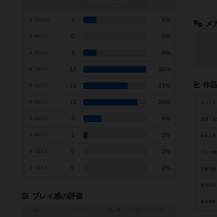
レーティングを行うには
ログイン
が必要です
3
6%
10点の人
メ
0
0%
9点の人
3
6%
8点の人
14
30%
7点の人
作
10
21%
6点の人
12
26%
5点の人
タイトル
4
9%
4点の人
原題・英
1
2%
3点の人
参加人数
0
0%
2点の人
プレイ時
0
0%
1点の人
対象年齢
発売時期
プレイ感の評価
参考価格
トグルスイッチを押すとプレイ感（
※
）の投票ができます