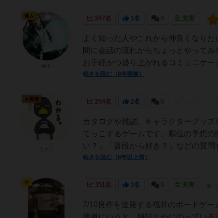
仙人
247名
1名
0
充実
よく知った人やこれから仲良くなりた
間に会話の流れからちょっとやってみ
お手軽かつ盛り上がれるコミュニケーシ
弥七
続きを読む（8年弱前）
大賢者
254名
2名
0
カタログや雑誌、キャラクターグッズ
てっこするゲームです。順位の予想の
い？」「普段から好き？」などの質問も
うさこ
続きを読む（8年以上前）
神
351名
3名
0
充実
7/10良作を連発する福井のボードゲ
簡単にいうと、雑誌とかにのっている