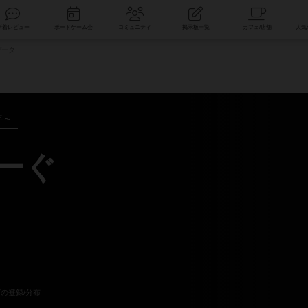
索
新着レビュー
ボードゲーム会
コミュニティ
掲示板一覧
データ
年～
ろーぐ
の登録/分布