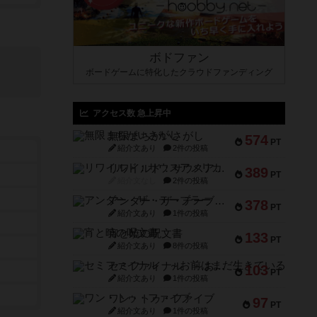
ボドファン
ボードゲームに特化したクラウドファンディング
アクセス数 急上昇中
無限まちがいさがし
574
PT
紹介文あり
2件の投稿
リワイルド：サウスアメリカ
389
PT
紹介文なし
2件の投稿
アンダー・ザ・テーブラー
378
PT
紹介文あり
1件の投稿
宵と暁の呪文書
133
PT
紹介文あり
8件の投稿
セミファイナル ～お前はまだ生きている～
103
PT
紹介文あり
1件の投稿
ワン・トゥ・ファイブ
97
PT
紹介文あり
1件の投稿