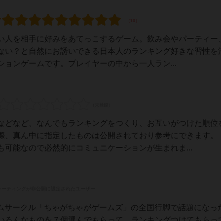
い人を相手に好みをあてっこするゲーム。飲み会やパーティー
ない？と自然にお誘いできる日本人のランキング好きな習性を
ョンゲームです。プレイヤーの中から一人ラン...
などなど、なんでもランキングをつくり、お互いがつけた順位
際、真ん中に指定したものは公開されており参考にできます。
可能なので必然的にコミュニケーションが生まれま...
レーティングが非公開に設定されたユーザー
ームサークル「ちゃがちゃがゲームズ」の全国行脚で話題になっ
いろんなものを７個選んでもらって、ランキングつけてもらっ