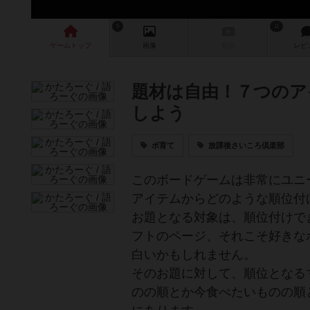
5
11
ゲーム
トップ
画像
動画
レビ
題材は自由！７つのア
しよう
ボ育て
放課後さいころ倶楽部
このボードゲームは非常にユニ
アイテムからどのような順位付
お題となる対象は、順位付けで
フトのページ、それこそ好きな
白いかもしれません。
そのお題に対して、順位となる
のの順とか今食べたいものの順