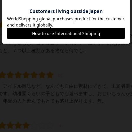
ゲーマーの感想です。小学生2人と、計３人で遊びました。2023
グ当てを楽しむ、コミュニケーションゲームです。例えば家電
ど、７つ以上種類がある物なら何でも...
、アイドル雑誌など、なんでも自由に素材にできて、出題者側
です。幼稚園くらいの子どもでも遊べますし、おじいちゃんが
年配の人と遊んでもとても盛り上がります。無...