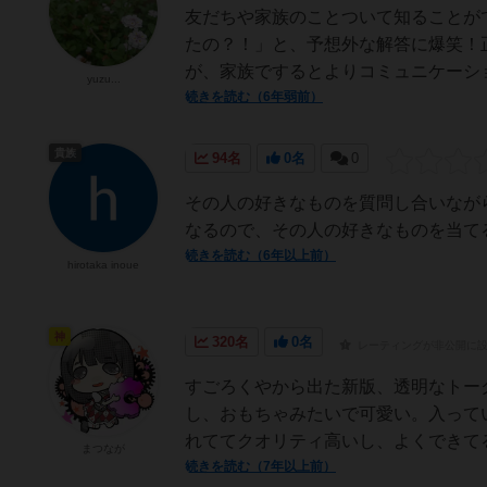
友だちや家族のことついて知ることが
たの？！」と、予想外な解答に爆笑！
が、家族でするとよりコミュニケーシ
yuzu...
続きを読む（6年弱前）
貴族
94名
0名
0
その人の好きなものを質問し合いなが
なるので、その人の好きなものを当て
続きを読む（6年以上前）
hirotaka inoue
神
320名
0名
レーティングが非公開に
すごろくやから出た新版、透明なトー
し、おもちゃみたいで可愛い。入って
れててクオリティ高いし、よくできて
まつなが
続きを読む（7年以上前）