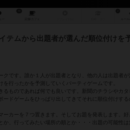
55
2
ュー
店舗/
カフェ
リプレイ
日記
戦略
・コツ
ルール
イテムから出題者が選んだ順位付けを
ークです。誰か１人が出題者となり、他の人は出題者が
けを行ったかを予測していくパーティゲームです。
きるものであれば何でも良いです。新聞のチラシやカタ
ボードゲームをひっぱり出してきてそれに順位付けする
マーカーを７つ置きます。そしてお題を発表します。好
とか、行ってみたい場所の順とか・・・出題の可能性は