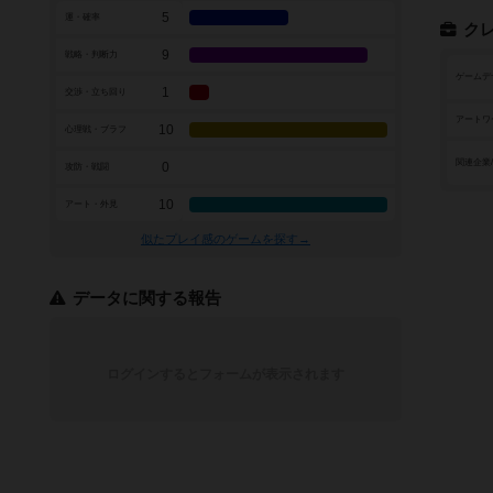
5
運・確率
ク
9
戦略・判断力
ゲームデ
1
交渉・立ち回り
アートワ
10
心理戦・ブラフ
関連企業
0
攻防・戦闘
10
アート・外見
似たプレイ感のゲームを探す→
データに関する報告
ログインするとフォームが表示されます