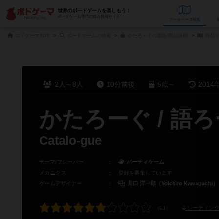
世界のボードゲームを楽しもう！
ボードゲーム専門の総合情報サイト
データベース
検
ボドゲーマTOP
ボードゲームの検索
かたろ～ぐの通販/商品詳細
作品
2人～8人
10分前後
5歳～
2014
かたろーぐ / 語
Catalo-gue
テーマ/フレーバー
：
パーティゲーム
メカニクス
：
登録を募集しています
ゲームデザイナー
：
川口 洋一郎（Yoichiro Kawaguchi）
レーティング