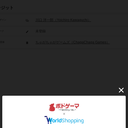
レジット
川口 洋一郎（Yoichiro Kawaguchi）
ザイン
未登録
ーク
ちゃがちゃがゲームズ（ChagaChaga Games）
/団体