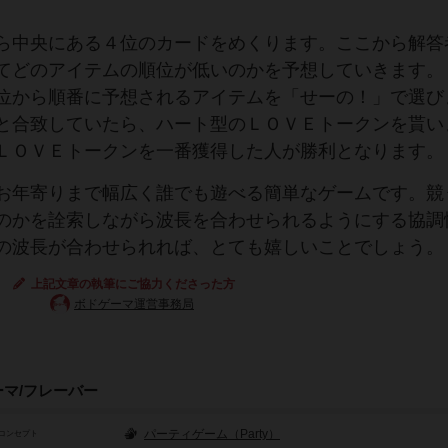
ら中央にある４位のカードをめくります。ここから解答
てどのアイテムの順位が低いのかを予想していきます。
位から順番に予想されるアイテムを「せーの！」で選び
と合致していたら、ハート型のＬＯＶＥトークンを貰い
ＬＯＶＥトークンを一番獲得した人が勝利となります。
お年寄りまで幅広く誰でも遊べる簡単なゲームです。競
のかを詮索しながら波長を合わせられるようにする協調
の波長が合わせられれば、とても嬉しいことでしょう。
上記文章の執筆にご協力くださった方
ボドゲーマ運営事務局
ーマ/フレーバー
パーティゲーム（Party）
コンセプト