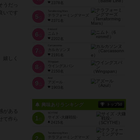
2378名
そうだっ
Terraforming Mars
良いです
5
テラフォーミングマーズ
位
2371名
6 nimmt!
6
ニムト
位
2202名
Carcassonne
7
カルカソンヌ
位
2191名
、嬉しく
Wingspan
8
ウイングスパン
位
2150名
Azul
9
アズール
位
1903名
興味ありランキング
トップ50
感がある
SCYTHE
1
サイズ -大鎌戦役-
せて作ら
位
2415名
Terraforming Mars
2
テラフォーミングマーズ
位