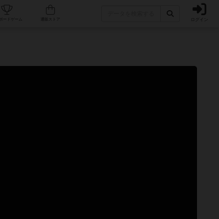
ログイン
カフェ/店舗
人気ボードゲーム
通販ストア