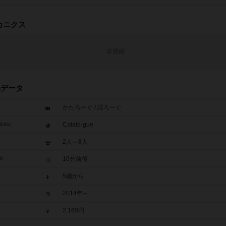
カニクス
未登録
品データ
かたろーぐ / 語ろーぐ
Catalo-gue
題表記
2人～8人
10分前後
間
5歳から
2014年～
2,160円