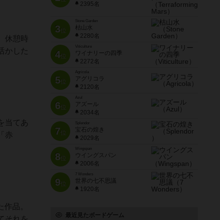
2395名
Stone Garden
3
枯山水
位
2280名
、休憩時
Viticulture
活かした
4
ワイナリーの四季
位
2272名
Agricola
5
アグリコラ
位
2120名
Azul
6
アズール
位
2034名
を当てあ
Splendor
7
宝石の煌き
位
「赤
2029名
Wingspan
8
ウイングスパン
位
2006名
7 Wonders
9
世界の七不思議
位
1920名
た作品。
最近見たボードゲーム
てそれを