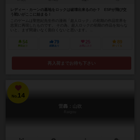
5～12人
60～80分
12歳～
7件
レディー・カーンの基地をロックは破壊出来るのか？ ESPが飛び交
う戦いがここに始まる！
このゲームは聖悠紀先生作の漫画「超人ロック」の初期の作品世界を
忠実に再現したものです。 その為、超人ロックの初期の作品を知らな
いと、まず間違いなく面白くないと思います。 ...
54
79
25
89
興味あり
経験あり
お気に入り
持ってる
再入荷までお待ち下さい
14
No.
雷轟：山吹
Raigou