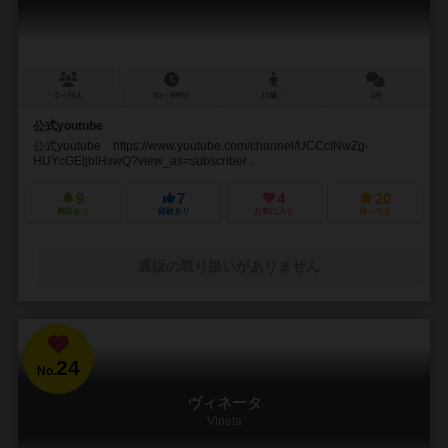
5～19人
10～999分
10歳～
1件
公式youtube
公式youtube https://www.youtube.com/channel/UCCcINwZg-
HUYcGEljblHswQ?view_as=subscriber ...
9
7
4
20
興味あり
経験あり
お気に入り
持ってる
通販の取り扱いがありません
24
No.
ヴィネータ
Vineta