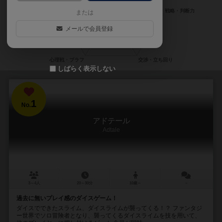
または
メールで会員登録
しばらく表示しない
1
No.
アドテール
Adtale
3～4人
20～30分
10歳～
－
過去に無いプレイ感のダイスゲーム！
ダイスでできたスライム、ダイスライムが襲ってくる！？ ファンタジ
ー世界でソロ冒険者となり、襲ってくるダイスライムを技を用いて、