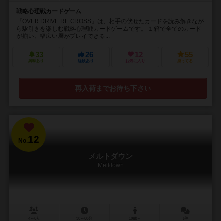
戦略心理戦カードゲーム
『OVER DRIVE RE:CROSS』は、相手の伏せたカードを読み解きなが
ら駆引きを楽しむ戦略心理戦カードゲームです。 １箱で全てのカード
が揃い、幅広い層がプレイできる...
33
26
12
55
興味あり
経験あり
お気に入り
持ってる
再入荷までお待ち下さい
12
No.
メルトダウン
Meltdown
4～6人
30～60分
10歳～
2件