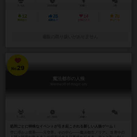
3～6人
60分前後
10歳～
1件
12
28
14
70
興味あり
経験あり
お気に入り
持ってる
通販の取り扱いがありません
29
No.
魔法都市の人狼
Werewolf of magic city
6～23人
60～90分
10歳～
－
処刑ごとに特殊なイベントが引き起こされる新しい人狼ゲーム！
空に浮かぶ世界――天空界。その中心――魔法都市ノリア。 世界中の
人間と技術が集まるこの場所である日事件が起きる。次々と獣に食い