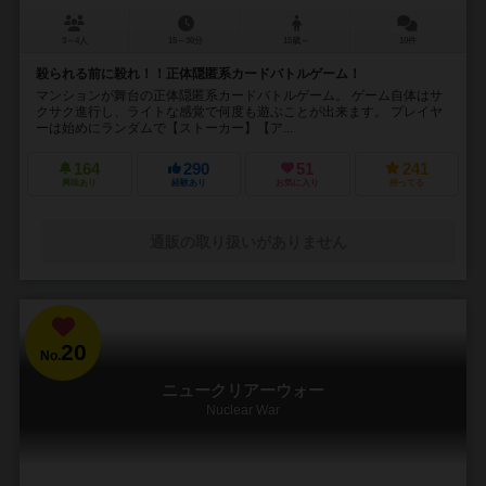
3～4人
15～30分
15歳～
10件
殺られる前に殺れ！！正体隠匿系カードバトルゲーム！
マンションが舞台の正体隠匿系カードバトルゲーム。 ゲーム自体はサ
クサク進行し、ライトな感覚で何度も遊ぶことが出来ます。 プレイヤ
ーは始めにランダムで【ストーカー】【ア...
164
290
51
241
興味あり
経験あり
お気に入り
持ってる
通販の取り扱いがありません
20
No.
ニュークリアーウォー
Nuclear War