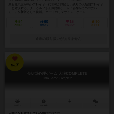
最も狂気度が高いプレイヤーに邪神が降臨し、残りの人類側プレイヤ
ーと対決する。クトゥルフ系正体隠匿ゲーム「邪神がこの中にい
る！」が新版として復活。 カードのリデザイン、ゲーム...
54
60
15
90
興味あり
経験あり
お気に入り
持ってる
通販の取り扱いがありません
7
No.
会話型心理ゲーム 人狼COMPLETE
Jinro Game Complete
4～25人
10～90分
－
人間になりすましている狼はだれだ!?