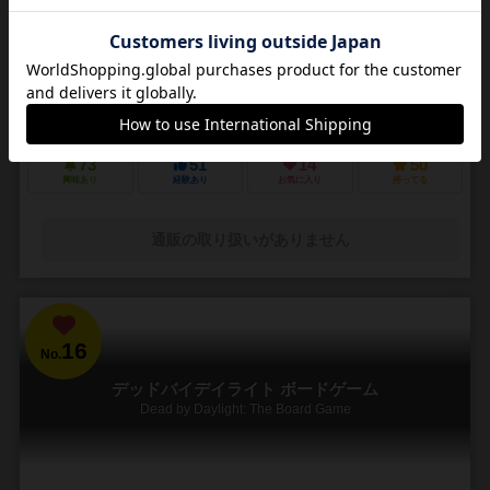
3～5人
30～45分
14歳～
4件
悪夢のような街で他の狩人を出し抜いて「血の遺志」を集めろ
ＰＳ４で発売されたフロムソフトウェアのブラッドボーンのカードゲ
ーム化。 かつて栄華を極めた古都ヤーナムでは風土病「獣の病」がは
びこっていた。あなたは「獣の病」の罹患者で...
73
51
14
50
興味あり
経験あり
お気に入り
持ってる
通販の取り扱いがありません
16
No.
デッドバイデイライト ボードゲーム
Dead by Daylight: The Board Game