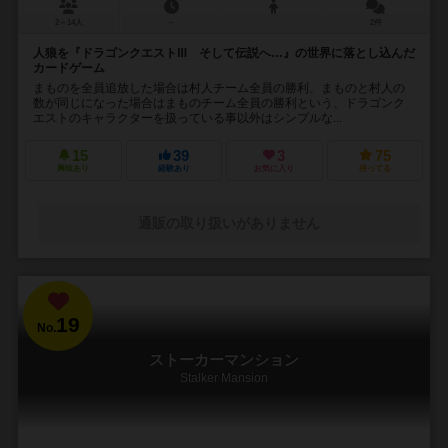
2～14人
－
2件
人狼を『ドラゴンクエストⅢ そして伝説へ…』の世界に落とし込んだ
カードゲーム
まものを全員追放した場合は村人チーム全員の勝利、まものと村人の
数が同じになった場合はまものチーム全員の勝利という、ドラゴンク
エストのキャラクターを扱っている事以外はシンプルな...
15
39
3
75
興味あり
経験あり
お気に入り
持ってる
通販の取り扱いがありません
19
No.
ストーカーマンション
Stalker Mansion