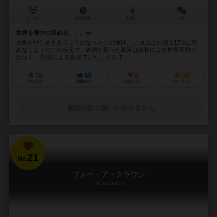
2～6人
60分前後
10歳～
4件
世界を掌中に収める。。。か
大国がひしめきあうようになったこの地球。 これ以上の領土拡張は望
めなくなったこの状況で、各国が採った政策は融和による世界平和で
はなく、 対決による富強でした。 そして、...
18
49
8
38
興味あり
経験あり
お気に入り
持ってる
通販の取り扱いがありません
21
No.
フォー・ア・クラウン
For a Crown