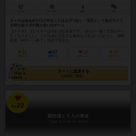
3～5人
30～45分
8歳～
5件
キャラはゆるめだけどやることはえげつない！宝石という名のライフ
を削りあうガチ殴り合いのゲーム
【テーマ】 プレイヤーはそれぞれ名族です。 自分の一族で王国を作り
たくなりました。 そのためには宝石を集めなければいけません。 期限
到達（※4ターン終了）時点で宝石を...
52
87
12
60
興味あり
経験あり
お気に入り
持ってる
カートに追加する
6,600円（税込）
22
No.
闘技場と５人の勇者
Togijo to 5 nin no Yusha