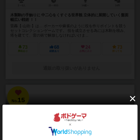
2～4人
15～40分
14歳～
14件
木製駒の手触りに 中二心をくすぐる世界観 立体的に展開していく盤面
幅広い戦術 ！！
雷轟【-山吹-】は… ポーカーや麻雀のように役を作りポイントを競う
セットコレクションゲームです。 役を成立させる為には木駒を積み、
塔を建てて、雷の術で解放しなければいけま...
73
68
24
73
興味あり
経験あり
お気に入り
持ってる
通販の取り扱いがありません
15
No.
ブラッドボーン：カードゲーム
Bloodborne: The Card Game