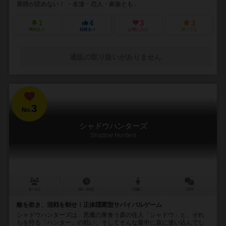
展開が読めない！ ・友達・恋人・家族とも...
1
4
3
3
興味あり
経験あり
お気に入り
持ってる
通販の取り扱いがありません
3
No.
シャドウハンターズ
Shadow Hunters
4～8人
30～60分
13歳～
12件
敵を欺き、混戦を制せ！正体隠匿型サバイバルゲーム
シャドウハンターズは、悪魔の巣食う森の住人「シャドウ」と、それ
らを狩る「ハンター」の戦い、そしてそんな最中に森に迷い込んでし