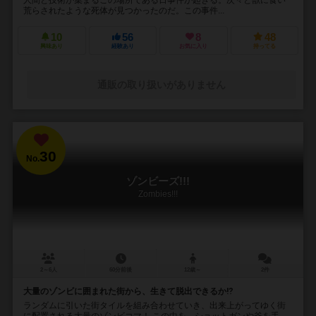
荒らされたような死体が見つかったのだ。この事件...
10
56
8
48
興味あり
経験あり
お気に入り
持ってる
通販の取り扱いがありません
30
No.
ゾンビーズ!!!
Zombies!!!
2～6人
60分前後
12歳～
2件
大量のゾンビに囲まれた街から、生きて脱出できるか⁉︎
ランダムに引いた街タイルを組み合わせていき、出来上がってゆく街
に配置される大量のゾンビコマ！ この中を、ショットガンや斧を手