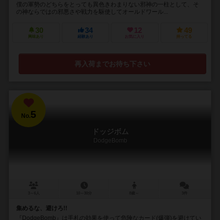
僕の軍勢のどちらをとっても異色きわまりない邪神の一柱として、そ
の神ならではの邪悪さや戦力を駆使してオールドワール...
30
34
12
49
興味あり
経験あり
お気に入り
持ってる
再入荷までお待ち下さい
5
No.
ドッジボム
DodgeBomb
3～6人
10～30分
8歳～
3件
集めるな、避けろ!!
『DodgeBomb』は手札の効果を使って危険なカード(爆弾)を避けてい