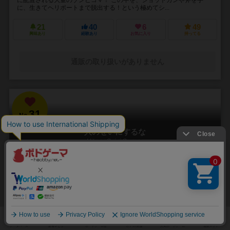
に、生きてヘリポートまで脱出する！という極めてシ...
21
40
6
49
興味あり
経験あり
お気に入り
持ってる
通販の取り扱いがありません
31
No.
人のせいにするな
Hitono Seini Suruna
3～5人
20分前後
5歳～
2件
責任をなすりつけろ！
「お前がやったんだろ！！」 やった覚えのないミスや罪を押し付けら