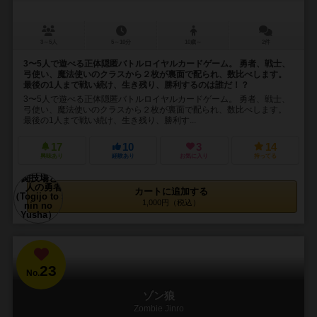
3～5人
5～10分
10歳～
2件
3〜5人で遊べる正体隠匿バトルロイヤルカードゲーム。 勇者、戦士、
弓使い、魔法使いのクラスから２枚が裏面で配られ、数比べします。
最後の1人まで戦い続け、生き残り、勝利するのは誰だ！？
3〜5人で遊べる正体隠匿バトルロイヤルカードゲーム。 勇者、戦士、
弓使い、魔法使いのクラスから２枚が裏面で配られ、数比べします。
最後の1人まで戦い続け、生き残り、勝利す...
17
10
3
14
興味あり
経験あり
お気に入り
持ってる
カートに追加する
1,000円（税込）
23
No.
ゾン狼
Zombie Jinro