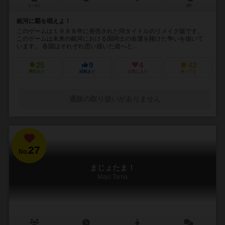
1～6人
－
3件
銀河に覇を唱えよ！
このゲームは１９８８年に発売された同タイトルのリメイク版です。
このゲームは未来の銀河における国同士の命運を賭けた争いを描いて
います。 各国はそれぞれ思い描いた道へと...
25
9
4
43
興味あり
経験あり
お気に入り
持ってる
通販の取り扱いがありません
27
No.
まじょたま！
Majo Tama