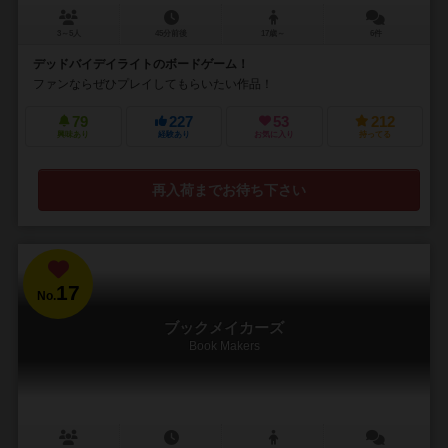
3～5人
45分前後
17歳～
6件
デッドバイデイライトのボードゲーム！
ファンならぜひプレイしてもらいたい作品！
79
227
53
212
興味あり
経験あり
お気に入り
持ってる
再入荷までお待ち下さい
17
No.
ブックメイカーズ
Book Makers