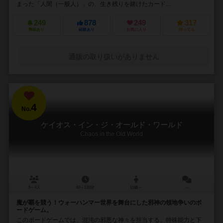
まった「人間（一般人）」の、生き残りを賭けたカード...
249
878
249
317
興味あり
経験あり
お気に入り
持ってる
通販の取り扱いがありません
4
No.
ケイオス・イン・ジ・オールド・ワールド
Chaos in the Old World
3～4人
60～120分
13歳～
－
魔が覇を競う！ウォーハンマー世界を舞台にした邪神の領地争いのボ
ードゲーム。
このボードゲームでは、混沌の邪悪な神々を担当する。特殊能力と下