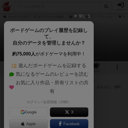
ログイン
閉じる
ボドゲーマTOP
ボードゲームの検索
ウノ
ウノ：デラックス
次の
ボードゲームのプレイ履歴を記録し
て、
ウノ：デラックス
自分のデータを管理しませんか？
次のおすすめボードゲーム
約75,000人
がボドゲーマを利用中！
遊んだボードゲームを記録する
2
1
トップ
画像
動画
レビュー
カフェ
気になるゲームのレビューを読む
『ウノ：デラックス』が好きな方へのおすすめ
お気に入り作品・所有リストの共
このゲームのトップページで投票された「プレイ感の評価」をもとに、傾向
有
が近いボードゲームをランキング形式で紹介します。
※リストには一定の投票数がある作品のみを表示しています
ログイン / 会員登録（10秒）
Google
X
Apple
Facebook