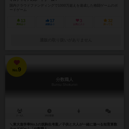
国内クラウドファンディングで1000万超えを達成した格闘ゲームのボ
ードゲーム
13
17
3
32
興味あり
経験あり
お気に入り
持ってる
通販の取り扱いがありません
9
No.
分数職人
Bunsu Shokunin
2～4人
10分前後
－
＼東大進学率No.1の筑駒生考案／子供と大人が一緒に遊べる知育算数
カードゲーム「分数職人」