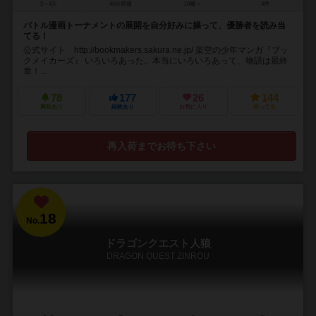
2～4人
45分前後
10歳～
4件
バトル漫画トーナメントの展開を自分好みに操って、優勝者を読み当
てる！
公式サイト http://bookmakers.sakura.ne.jp/ 架空の少年マンガ『ブッ
クメイカーズ』 いろいろあった。本当にいろいろあって、物語は最終
章！...
78
177
26
144
興味あり
経験あり
お気に入り
持ってる
再入荷までお待ち下さい
18
No.
ドラゴンクエスト人狼
DRAGON QUEST ZINROU