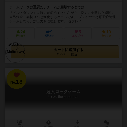
チームワークは重要だ、チームが崩壊するまでは
『メルトダウン』は協力が前提でありながら、協力に失敗した瞬間に
自己保身、裏切りへと変化するゲームです。 プレイヤーは原子炉管理
チームとなり、炉出力を管理します。 各プレイ...
24
9
5
10
興味あり
経験あり
お気に入り
持ってる
カートに追加する
2,750円（税込）
13
No.
超人ロックゲーム
Locke the superman