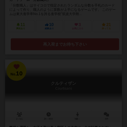
「分数職人」はサイコロで指定されたランダムな分数を手札のカード
によって作り、職人のように算数が上手になるゲームです。 このゲー
ムは東大進学率No.1を誇る進学校”筑波大学附...
11
10
3
21
興味あり
経験あり
お気に入り
持ってる
再入荷までお待ち下さい
10
No.
クルティザン
Courtisans
2～5人
20～30分
8歳～
5件