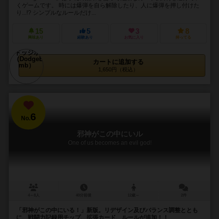
くゲームです。 時には爆弾を自ら解除したり、人に爆弾を押し付けた
り...!? シンプルなルールだけ...
15
5
3
8
興味あり
経験あり
お気に入り
持ってる
カートに追加する
1,650円（税込）
6
No.
邪神がこの中にいル
One of us becomes an evil god!
4～8人
40分前後
12歳～
2件
「邪神がこの中にいる！」新版。リデザイン及びバランス調整ととも
に、戦闘力記録用チップ、拡張カード、ルールが追加！！