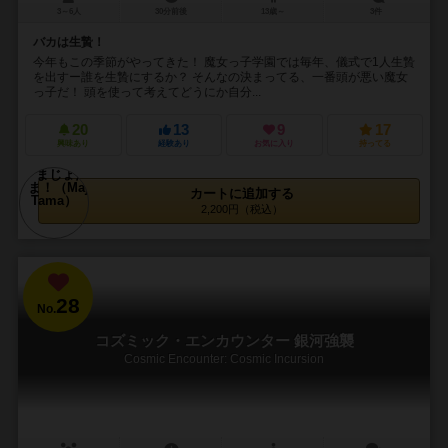
3～6人
30分前後
13歳～
3件
バカは生贄！
今年もこの季節がやってきた！ 魔女っ子学園では毎年、儀式で1人生贄
を出すー誰を生贄にするか？ そんなの決まってる、一番頭が悪い魔女
っ子だ！ 頭を使って考えてどうにか自分...
20
13
9
17
興味あり
経験あり
お気に入り
持ってる
カートに追加する
2,200円（税込）
28
No.
コズミック・エンカウンター 銀河強襲
Cosmic Encounter: Cosmic Incursion