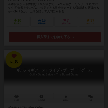
基本役職から個性的な上級役職まで、全てが詰まったシリーズ最大パ
ック!司会者をランダムで決定できる司会者カードも収録!噓を見破れる
かvs.欺けるか。 正体を隠して人間に紛れる...
10
15
7
37
興味あり
経験あり
お気に入り
持ってる
再入荷までお待ち下さい
8
No.
ギルティギア・ストライブ - ザ・ボードゲーム
Guilty Gear: Strive – The Board Game
2人用
15分前後
14歳～
1件
ギルティギアのボードゲーム！