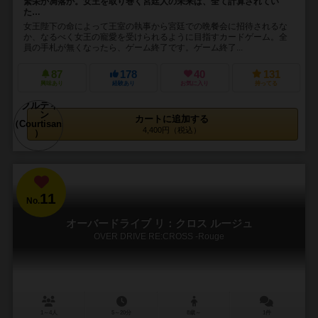
繁栄か凋落か。女王を取り巻く宮廷人の未来は、全て計算されてい
た…
女王陛下の命によって王室の執事から宮廷での晩餐会に招待されるな
か、なるべく女王の寵愛を受けられるように目指すカードゲーム。全
員の手札が無くなったら、ゲーム終了です。ゲーム終了...
87
178
40
131
興味あり
経験あり
お気に入り
持ってる
カートに追加する
4,400円（税込）
11
No.
オーバードライブ リ：クロス ルージュ
OVER DRIVE RE:CROSS -Rouge
1～4人
5～20分
8歳～
1件