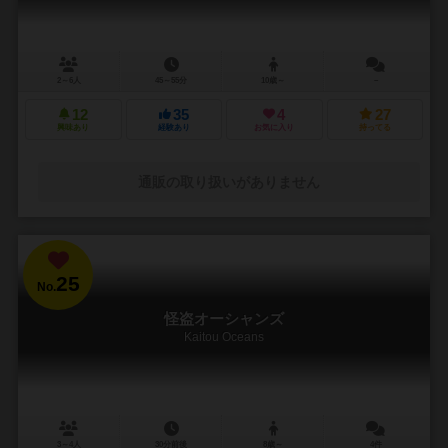
2～6人
45～55分
10歳～
－
12
35
4
27
興味あり
経験あり
お気に入り
持ってる
通販の取り扱いがありません
25
No.
怪盗オーシャンズ
Kaitou Oceans
3～4人
30分前後
8歳～
4件