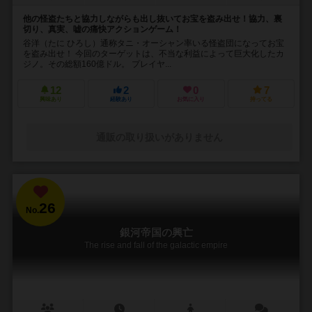
他の怪盗たちと協力しながらも出し抜いてお宝を盗み出せ！協力、裏
切り、真実、嘘の痛快アクションゲーム！
谷洋（たに ひろし）通称タニ・オーシャン率いる怪盗団になってお宝
を盗み出せ！ 今回のターゲットは、不当な利益によって巨大化したカ
ジノ。その総額160億ドル。 プレイヤ...
12
2
0
7
興味あり
経験あり
お気に入り
持ってる
通販の取り扱いがありません
26
No.
銀河帝国の興亡
The rise and fall of the galactic empire