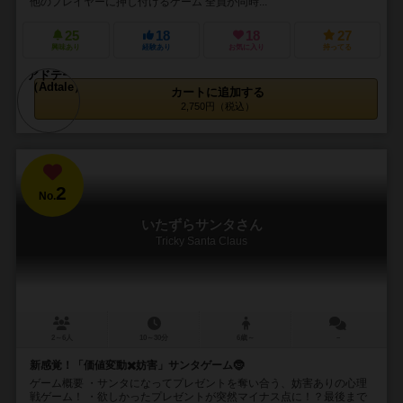
他のプレイヤーに押し付けるゲーム 全員が同時...
25
18
18
27
興味あり
経験あり
お気に入り
持ってる
カートに追加する
2,750円（税込）
2
No.
いたずらサンタさん
Tricky Santa Claus
2～6人
10～30分
6歳～
－
新感覚！「価値変動✖️妨害」サンタゲーム🤶
ゲーム概要 ・サンタになってプレゼントを奪い合う、妨害ありの心理
戦ゲーム！ ・欲しかったプレゼントが突然マイナス点に！？最後まで