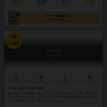
112
185
24
230
興味あり
経験あり
お気に入り
持ってる
カートに追加する
1,100円（税込）
23
No.
カタラ13
κατάρα13
3～4人
1～5分
10歳～
2件
3〜4人で盛り上がる心理戦！
並べたカードを順番に引いていくだけの簡単なルールです。 💀数字の
書かれたカードを引いた→数字分のダイヤを獲得 💀白紙のカードを引
いた→何も起こらない 💀ドクロカード...