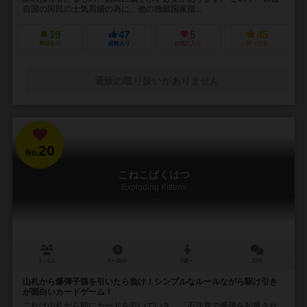
自国の国民の士気高揚の為に、他の独裁国家指...
19
47
5
45
興味あり
経験あり
お気に入り
持ってる
通販の取り扱いがありません
20
No.
こねこばくはつ
Exploding Kittens
2～5人
2～15分
7歳～
27件
山札から爆弾子猫を引いたら負け！シンプルなルールながら駆け引き
が面白いカードゲーム！
これは山札から順にカードを引いていき、「不注意で爆弾を起爆させ