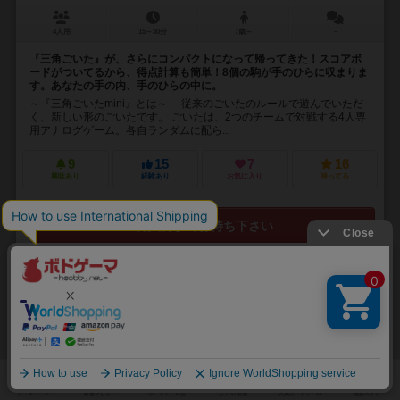
4人用
15～30分
7歳～
－
『三角ごいた』が、さらにコンパクトになって帰ってきた！スコアボ
ードがついてるから、得点計算も簡単！8個の駒が手のひらに収まりま
す。あなたの手の内、手のひらの中に。
～『三角ごいたmini』とは～ 従来のごいたのルールで遊んでいただ
く、新しい形のごいたです。 ごいたは、2つのチームで対戦する4人専
用アナログゲーム。各自ランダムに配ら...
9
15
7
16
興味あり
経験あり
お気に入り
持ってる
再入荷までお待ち下さい
33
No.
こねこばくしゅく
Exploding Kittens: Imploding Kittens