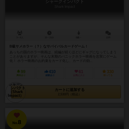
シャークインパクト
Shark Impact
3～8人
10～15分
8歳～
12件
B級サメホラー（？）なサバイバルカードゲーム！
あっちの国のホラー映画は、続編が続くほどにギャグになってしまう
ことがありますが、そんな末期のパニックホラー映画を忠実にゲーム
化！ ホラー映画のお約束をカード化し、カードの効...
99
410
61
330
興味あり
経験あり
お気に入り
持ってる
カートに追加する
2,530円（税込）
8
No.