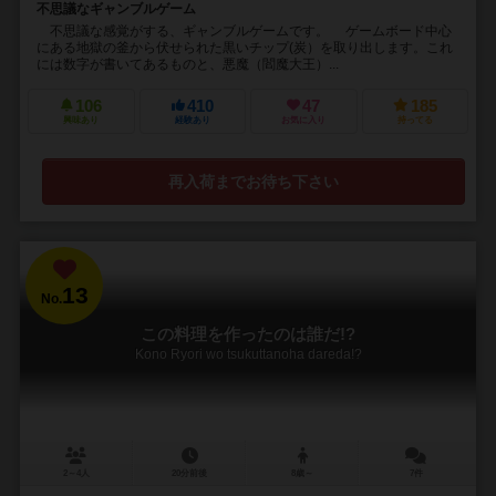
不思議なギャンブルゲーム
不思議な感覚がする、ギャンブルゲームです。 ゲームボード中心
にある地獄の釜から伏せられた黒いチップ(炭）を取り出します。これ
には数字が書いてあるものと、悪魔（閻魔大王）...
106
410
47
185
興味あり
経験あり
お気に入り
持ってる
再入荷までお待ち下さい
13
No.
この料理を作ったのは誰だ!?
Kono Ryori wo tsukuttanoha dareda!?
2～4人
20分前後
8歳～
7件