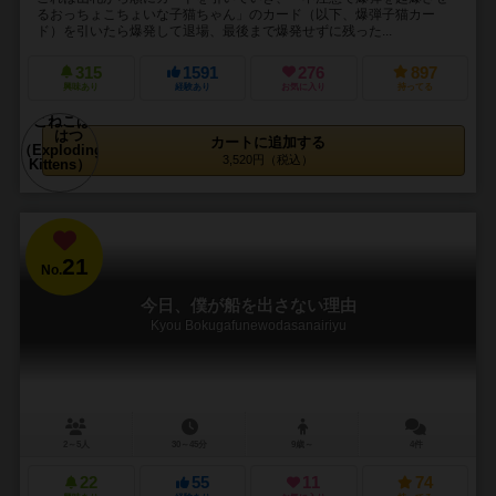
るおっちょこちょいな子猫ちゃん」のカード（以下、爆弾子猫カー
ド）を引いたら爆発して退場、最後まで爆発せずに残った...
315
1591
276
897
興味あり
経験あり
お気に入り
持ってる
カートに追加する
3,520円（税込）
21
No.
今日、僕が船を出さない理由
Kyou Bokugafunewodasanairiyu
2～5人
30～45分
9歳～
4件
22
55
11
74