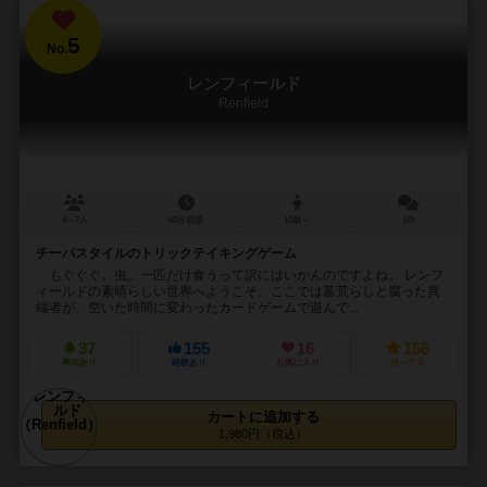
5
No.
レンフィールド
Renfield
4～7人
60分前後
10歳～
1件
チーパスタイルのトリックテイキングゲーム
もぐぐぐ。虫。一匹だけ食うって訳にはいかんのですよね。 レンフ
ィールドの素晴らしい世界へようこそ。ここでは墓荒らしと腐った異
端者が、空いた時間に変わったカードゲームで遊んで...
37
155
16
156
興味あり
経験あり
お気に入り
持ってる
カートに追加する
1,980円（税込）