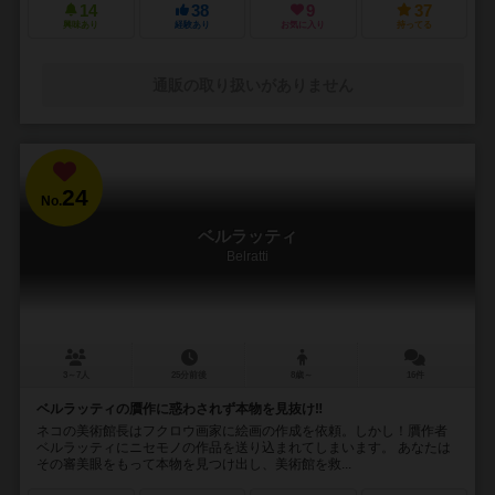
14
38
9
37
興味あり
経験あり
お気に入り
持ってる
通販の取り扱いがありません
24
No.
ベルラッティ
Belratti
3～7人
25分前後
8歳～
16件
ベルラッティの贋作に惑わされず本物を見抜け‼️
ネコの美術館長はフクロウ画家に絵画の作成を依頼。しかし！贋作者
ベルラッティにニセモノの作品を送り込まれてしまいます。 あなたは
その審美眼をもって本物を見つけ出し、美術館を救...