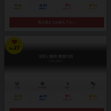
26
59
9
64
興味あり
経験あり
お気に入り
持ってる
再入荷までお待ち下さい
27
No.
項羽と劉邦 楚漢大戦
Chu Han
2人用
45分前後
14歳～
2件
19
29
5
50
興味あり
経験あり
お気に入り
持ってる