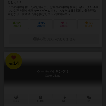
むむっ！！
「この料理を作ったのは誰だ!?」は至極の料理を披露し合い、グルメ界
での名声を競う推理カードゲームです。あなたは日本屈指の美食評論
家となり、食道楽に身を捧げたグルメ仲間が集う...
121
95
33
66
興味あり
経験あり
お気に入り
持ってる
通販の取り扱いがありません
14
No.
ケーキバイキング！
Cake Viking!
3～6人
5～10分
8歳～
3件