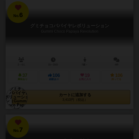
6
No.
グミチョコパパイヤレボリューション
Gummi Choco Papaya Revolution
2～4人
15～20分
7歳～
4件
37
106
19
106
興味あり
経験あり
お気に入り
持ってる
カートに追加する
3,410円（税込）
7
No.