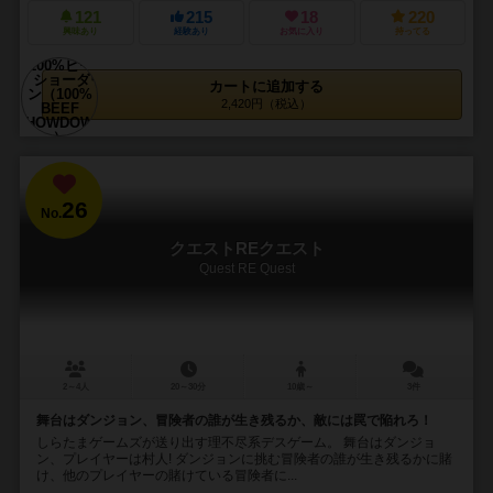
121
215
18
220
興味あり
経験あり
お気に入り
持ってる
カートに追加する
2,420円（税込）
26
No.
クエストREクエスト
Quest RE Quest
2～4人
20～30分
10歳～
3件
舞台はダンジョン、冒険者の誰が生き残るか、敵には罠で陥れろ！
しらたまゲームズが送り出す理不尽系デスゲーム。 舞台はダンジョ
ン、プレイヤーは村人! ダンジョンに挑む冒険者の誰が生き残るかに賭
け、他のプレイヤーの賭けている冒険者に...