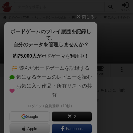
ログイン
閉じる
ボドゲーマTOP
ボードゲームの検索
スイッチバック
次のおすすめボー
ボードゲームのプレイ履歴を記録し
て、
スイッチバック
自分のデータを管理しませんか？
次のおすすめボードゲーム
約75,000人
がボドゲーマを利用中！
遊んだボードゲームを記録する
2
1
12
トップ
画像
動画
レビュー
カフェ
気になるゲームのレビューを読む
『スイッチバック』が好きな方へのおすすめ
お気に入り作品・所有リストの共
このゲームのトップページで投票された「プレイ感の評価」をもとに、傾向
有
が近いボードゲームをランキング形式で紹介します。
※リストには一定の投票数がある作品のみを表示しています
ログイン / 会員登録（10秒）
Google
X
Apple
Facebook