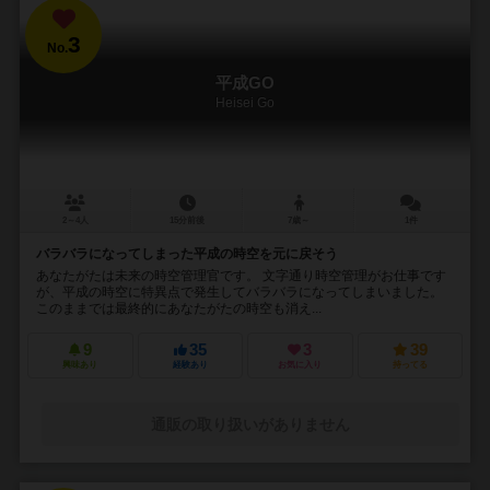
3
No.
平成GO
Heisei Go
2～4人
15分前後
7歳～
1件
バラバラになってしまった平成の時空を元に戻そう
あなたがたは未来の時空管理官です。 文字通り時空管理がお仕事です
が、平成の時空に特異点で発生してバラバラになってしまいました。
このままでは最終的にあなたがたの時空も消え...
9
35
3
39
興味あり
経験あり
お気に入り
持ってる
通販の取り扱いがありません