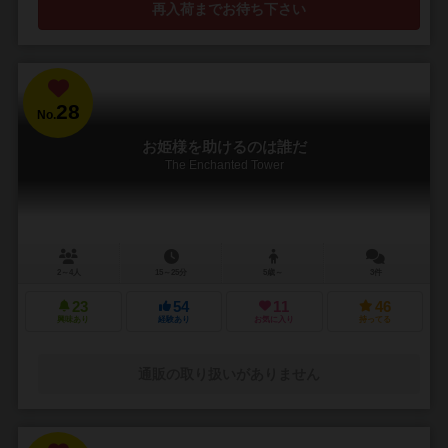
再入荷までお待ち下さい
28
No.
お姫様を助けるのは誰だ
The Enchanted Tower
2～4人
15～25分
5歳～
3件
23
54
11
46
興味あり
経験あり
お気に入り
持ってる
通販の取り扱いがありません