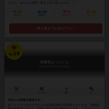
ながら、あなたは無事に家まで辿り着けるのか…？...
105
188
59
186
興味あり
経験あり
お気に入り
持ってる
再入荷までお待ち下さい
19
No.
独裁者はつらいよ
Dokusaisha ha tsuraiyo
3～6人
10～20分
15歳～
4件
同志Ｓの将軍を粛清する！
各プレイヤーはそれぞれとある独裁国家の指導者となります。 独裁国
家の指導者たるもの、国民に威を示す必要があります。 このゲームは