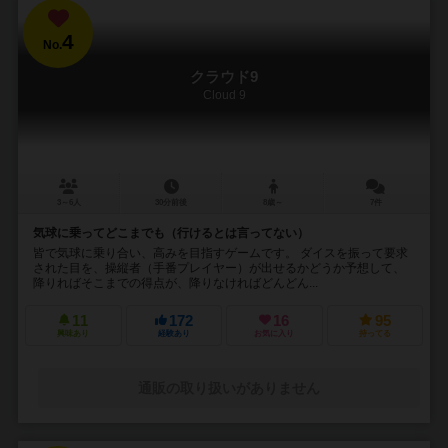
4
No.
クラウド9
Cloud 9
3～6人
30分前後
8歳～
7件
気球に乗ってどこまでも（行けるとは言ってない）
皆で気球に乗り合い、高みを目指すゲームです。 ダイスを振って要求
された目を、操縦者（手番プレイヤー）が出せるかどうか予想して、
降りればそこまでの得点が、降りなければどんどん...
11
172
16
95
興味あり
経験あり
お気に入り
持ってる
通販の取り扱いがありません