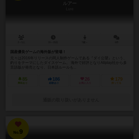
ルアー
Lure
2～5人
15～25分
7歳～
6件
国産優良ゲームの海外版が登場！
元々は2016年リリースの同人制作ゲームである『ダイ公望』という、
釣りをテーマにしたダイスゲーム。 海外で好評となりAllplay社から多
言語版が発売となり、日本語ルールも...
85
186
26
179
興味あり
経験あり
お気に入り
持ってる
通販の取り扱いがありません
9
No.