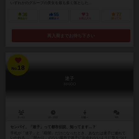
いずれかのグループの美女を最も多く落とした...
36
55
3
77
興味あり
経験あり
お気に入り
持ってる
再入荷までお待ち下さい
18
No.
迷子
MAIGO
2～4人
10～20分
10歳～
6件
センパイ、「迷子」って都市伝説、知ってます…？
手札が「迷子」と「暗闇」だけになったとき、あなたは迷子に連れて
いかれる… 「明かり」のない場所で迷子に出会わないように気をつけ