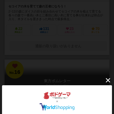
セコイアの木を育てて森の王者になろう！
2~12の森にダイスの目を組み合わせてセコイアの木を植えて育てる
各々の森で一番高い木と二番目に高い木に育てる事が出来れば得点が
入り、木タイルを置ききった時点で最多得点...
22
131
23
70
興味あり
経験あり
お気に入り
持ってる
通販の取り扱いがありません
16
No.
東方ボムレター
Toho Bom Letter
2～5人
5～20分
10歳～
2件