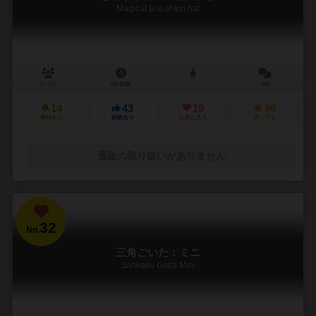
Magical test of tori hat
2～4人
5分前後
2件
14
43
19
96
興味あり
経験あり
お気に入り
持ってる
通販の取り扱いがありません
32
No.
三角ごいた：ミニ
Sankaku Goita Mini