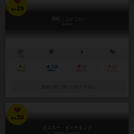
29
No.
花札：こいこい
Koikoi
2人用
－
－
3
118
12
22
興味あり
経験あり
お気に入り
持ってる
通販の取り扱いがありません
30
No.
ミスター・ダイヤモンド
Mister Diamond