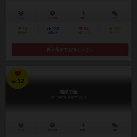
2～5人
18～25分
8歳～
5件
75
133
34
102
興味あり
経験あり
お気に入り
持ってる
再入荷までお待ち下さい
12
No.
地獄の釜
Auf Teufel komm raus
2～6人
40分前後
10歳～
11件