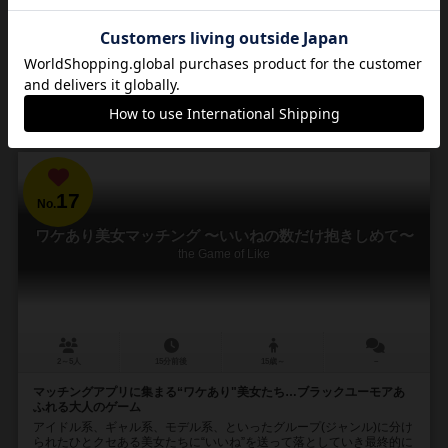
24
77
19
127
興味あり
経験あり
お気に入り
持ってる
再入荷までお待ち下さい
17
No.
ワケあり美女マッチング 〜いいねの数だけ抱きしめて〜
the Game of Like
2～5人
15分前後
15歳～
－
マッチングアプリに集まる“ワケあり"美女たち…ブラックユーモアあ
ふれる大人のゲーム
アイドル系、ギャル系、モデル系、といったグループ(ジャンル)に分け
られたひとクセある美女たちに“いいね”を送って落としていき最終的に