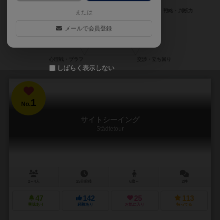
または
メールで会員登録
しばらく表示しない
1
No.
サイトシーイング
Städtetour
2～4人
25分前後
6歳～
2件
47
142
25
113
興味あり
経験あり
お気に入り
持ってる