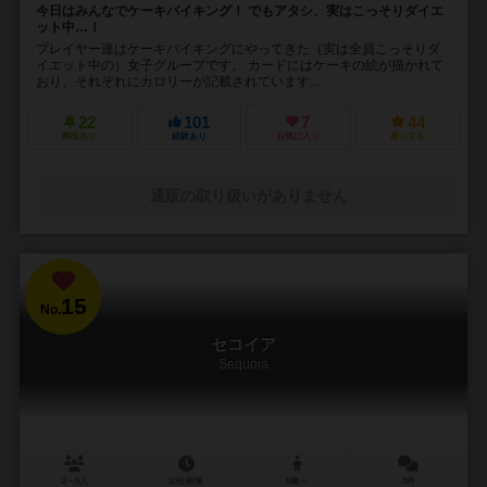
今日はみんなでケーキバイキング！ でもアタシ、実はこっそりダイエ
ット中…！
プレイヤー達はケーキバイキングにやってきた（実は全員こっそりダ
イエット中の）女子グループです。 カードにはケーキの絵が描かれて
おり、それぞれにカロリーが記載されています...
22
101
7
44
興味あり
経験あり
お気に入り
持ってる
通販の取り扱いがありません
15
No.
セコイア
Sequoia
2～5人
10分前後
6歳～
3件