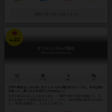
興味あり
経験あり
お気に入り
持ってる
通販の取り扱いがありません
22
No.
オフトゥンからの脱出
Oftun karano Dasshutu
1～5人
15～20分
13歳～
4件
大学の単位をとるためにオフトゥンから飛び出そう！でも、今日は後5
分待って…寒いから今日行くのやめない？
大学の単位が足らないあなた達は、一週間で終わる集中講義にて、不
足分を補おうと受講を決めました。 しかし、集中講義は春休みの1限か
ら… 普通の授業すら、まともに出席でき...