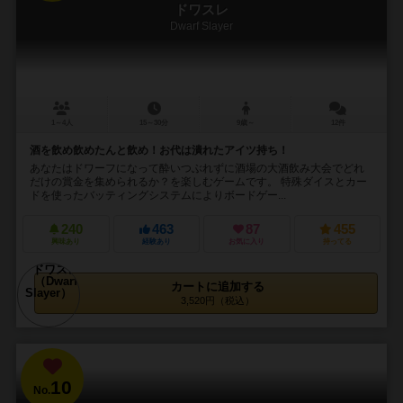
ドワスレ
Dwarf Slayer
1～4人
15～30分
9歳～
12件
酒を飲め飲めたんと飲め！お代は潰れたアイツ持ち！
あなたはドワーフになって酔いつぶれずに酒場の大酒飲み大会でどれ
だけの賞金を集められるか？を楽しむゲームです。 特殊ダイスとカー
ドを使ったバッティングシステムによりボードゲー...
240
463
87
455
興味あり
経験あり
お気に入り
持ってる
カートに追加する
3,520円（税込）
10
No.