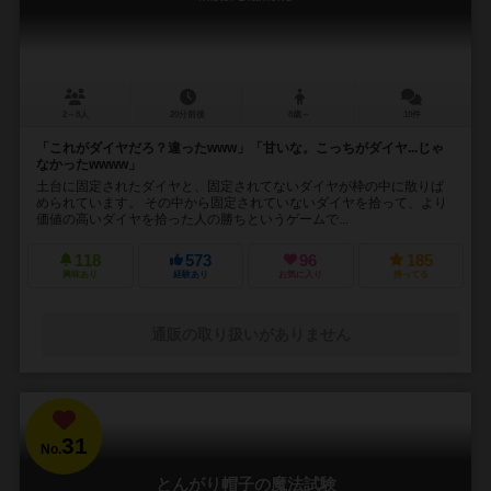
2～8人
20分前後
8歳～
10件
「これがダイヤだろ？違ったwww」「甘いな。こっちがダイヤ...じゃ
なかったwwww」
土台に固定されたダイヤと、固定されてないダイヤが枠の中に散りば
められています。 その中から固定されていないダイヤを拾って、より
価値の高いダイヤを拾った人の勝ちというゲームで...
118
573
96
185
興味あり
経験あり
お気に入り
持ってる
通販の取り扱いがありません
31
No.
とんがり帽子の魔法試験