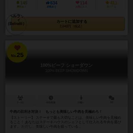
145
634
114
411
興味あり
経験あり
お気に入り
持ってる
カートに追加する
2,640円（税込）
25
No.
100%ビーフ ショーダウン
100% BEEF SHOWDOWN
2～4人
30分前後
14歳～
7件
牛肉の目利き対決！ もっとも美味しい牛肉を見極めろ！
【ストーリー】 ステーキで最も大切なことは、美味しい牛肉を見極め
ること！ あなたはステーキハウスのシェフとして仕入れる牛肉を選び
ます。 ただし、美味しい牛肉を狙っている...