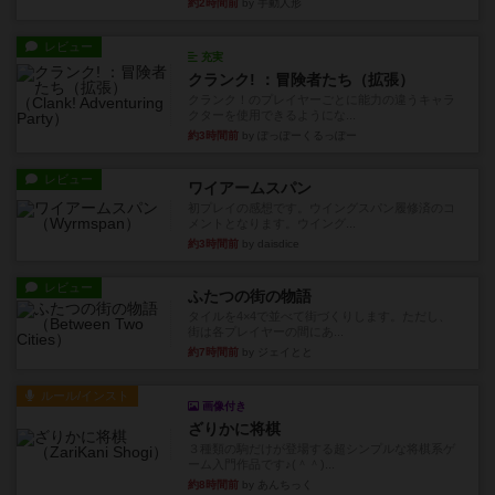
約2時間前
by 手動人形
レビュー
充実
クランク! ：冒険者たち（拡張）
クランク！のプレイヤーごとに能力の違うキャラ
クターを使用できるようにな...
約3時間前
by ぽっぽーくるっぽー
レビュー
ワイアームスパン
初プレイの感想です。ウイングスパン履修済のコ
メントとなります。ウイング...
約3時間前
by daisdice
レビュー
ふたつの街の物語
タイルを4×4で並べて街づくりします。ただし、
街は各プレイヤーの間にあ...
約7時間前
by ジェイとと
ルール/インスト
画像付き
ざりかに将棋
３種類の駒だけが登場する超シンプルな将棋系ゲ
ーム入門作品です♪(＾＾)...
約8時間前
by あんちっく