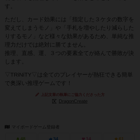
す。
ただし、カード効果には「指定した３ケタの数字を
変えてしまうモノ」や「手札を増やしたり減らした
りするモノ」など様々な効果があるため、単純な推
理力だけでは絶対に勝てません。
推理、直感、運、３つの要素全てが絡んで勝敗が決
します。
▽TRiNiTY▽は全てのプレイヤーが熱狂できる簡単
で奥深い推理ゲームです！
上記文章の執筆にご協力くださった方
DragonCreate
マイボードゲーム登録者
48
34
14
61