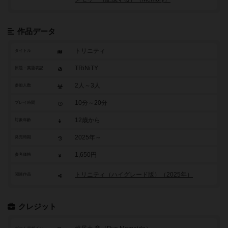
作品データ
トリニティ
タイトル
TRiNiTY
原題・英題表記
2人～3人
参加人数
10分～20分
プレイ時間
12歳から
対象年齢
2025年～
発売時期
1,650円
参考価格
トリニティ（ハイグレード版）（2025年）
関連作品
クレジット