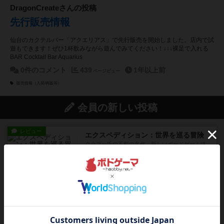
DragonCreateさんの投稿
先行販売情報
仙台のカクテルバー「アクエリアス」で先行販売を開始しました。店内で試
遊もできます！ぜひ1杯飲みながら遊んでみてください！↓↓↓裸足で入れる
BAR Cocktail Bar Aquarius
0件のコメント
439
1年以上前
ページビュー
販売情報（入荷/再販等）
会員の新しい投稿
レビュー
エクスペディション：世界を巡る冒険
クラマー氏の不朽の名作。新しいボードゲームほ
どおもしろいはず？いいえ。...
12分前
by 田中昌平
レビュー
スライプ
メインコマ一つサブコマ四つでそれぞれプレイし
ます。動かし方はコマか壁に...
35分前
by くみ