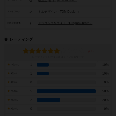
桃居土 竜（Ryo Momoido）
ゲームデザイン
トムデザイン（TOM Design）
アートワーク
ドラゴンクリエイト（DragonCreate）
関連企業/団体
レーティング
レーティングを行うには
ログイン
が必要です
1
10%
10点の人
1
10%
9点の人
0
0%
8点の人
5
50%
7点の人
2
20%
6点の人
0
0%
5点の人