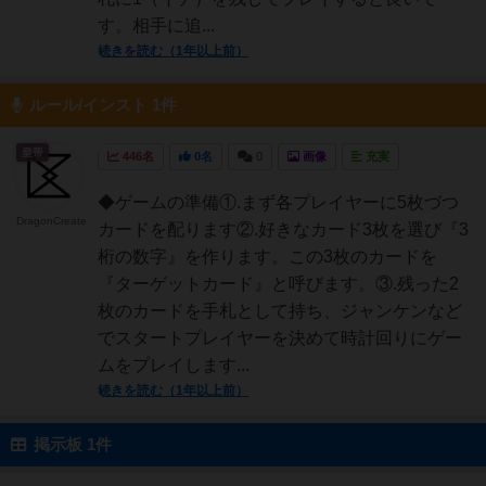
す。相手に追...
続きを読む（1年以上前）
ルール/インスト 1件
皇帝
446名
0名
0
画像
充実
◆ゲームの準備①.まず各プレイヤーに5枚づつ
DragonCreate
カードを配ります②.好きなカード3枚を選び『3
桁の数字』を作ります。この3枚のカードを
『ターゲットカード』と呼びます。③.残った2
枚のカードを手札として持ち、ジャンケンなど
でスタートプレイヤーを決めて時計回りにゲー
ムをプレイします...
続きを読む（1年以上前）
掲示板 1件