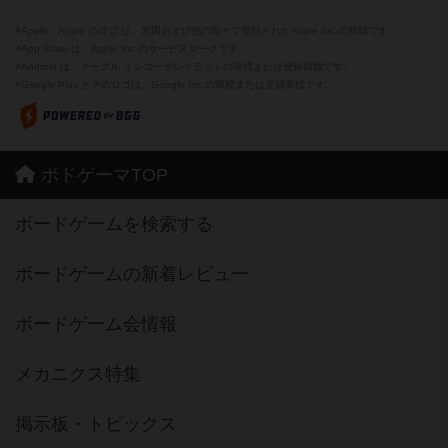
※Apple、Apple のロゴ は、米国および他の国々で登録されたApple Inc.の商標です。
※App Store は、Apple Inc.のサービスマークです。
※Android は、グーグル インコーポレイテッドの商標または登録商標です。
※Google Play とそのロゴは、Google Inc.の商標または登録商標です。
ボドゲーマTOP
ボードゲームを検索する
ボードゲームの新着レビュー
ボードゲーム会情報
メカニクス特集
掲示板・トピックス