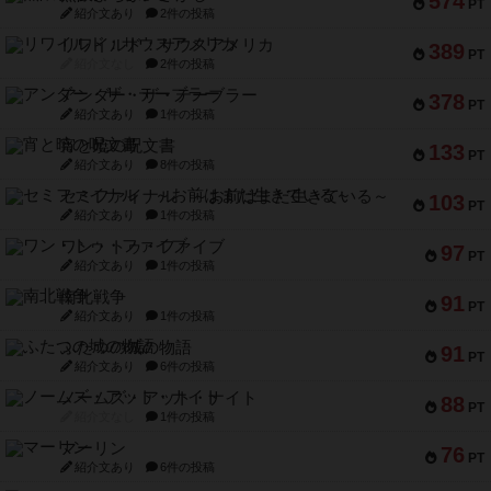
574
PT
紹介文あり
2件の投稿
リワイルド：サウスアメリカ
389
PT
紹介文なし
2件の投稿
アンダー・ザ・テーブラー
378
PT
紹介文あり
1件の投稿
宵と暁の呪文書
133
PT
紹介文あり
8件の投稿
セミファイナル ～お前はまだ生きている～
103
PT
紹介文あり
1件の投稿
ワン・トゥ・ファイブ
97
PT
紹介文あり
1件の投稿
南北戦争
91
PT
紹介文あり
1件の投稿
ふたつの城の物語
91
PT
紹介文あり
6件の投稿
ノームズ・アット・ナイト
88
PT
紹介文なし
1件の投稿
マーリン
76
PT
紹介文あり
6件の投稿