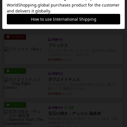
リプレイ
画像付き
リーダーズ
久しぶりに取り出してプレイ。詰めきれなかっ
た…であっさり追い込まれて負...
43分前
by くみ
リプレイ
画像付き
ブリックス
久しぶりに取り出してプレイ。記号担当と色担当
に分かれてプレイ。あかんか...
約1時間前
by くみ
レビュー
画像付き
ダグエイトチェス
チェスなのに、ほんの10分で終わります。動きで
敵のコマの種類が分かれば...
約1時間前
by くみ
レビュー
画像付き
充実
宝石の煌き：デュエル 偽造者
筆者が最も好きな2人用ボードゲームである『宝石
の煌めき デュエル』に、...