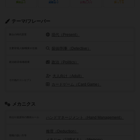
興味あり
経験あり
お気に入り
持ってる
テーマ/フレーバー
現代（Present）
舞台の時代背景
探偵/刑事（Detective）
主要登場人物/職業や生物
政治（Politics）
政治経済/各種産業
大人向け（Adult）
その他のコンセプト
カードゲーム（Card Game）
メカニクス
ハンドマネージメント（Hand Management）
得点や資源等の獲得ルール
推理（Deduction）
情報の扱い方等
メモリー（記憶する）（Memory）