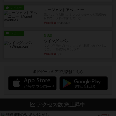
レビュー
エージェントアベニュー
追いついたら勝ち。シンプルなルールと直感的な
目的で、ボドゲ慣れしていな...
約8時間前
by daisdice
レビュー
充実
ウイングスパン
２人で何度かプレイ。ここでも指摘されているよ
うに、一部強力な鳥(カラス...
約9時間前
by S
ボドゲーマのアプリ版はこちら
アクセス数 急上昇中
無限まちがいさがし