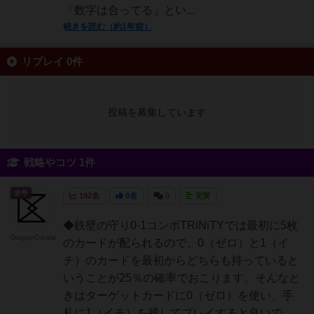
「数字は合ってる」とい...
続きを読む（約1年前）
リプレイ 0件
投稿を募集しています
戦略やコツ 1件
皇帝
192名
0名
0
充実
◆鉄壁の守り0-1コンボTRiNiTYでは最初に5枚
DragonCreate
のカードが配られるので、0（ゼロ）と1（イ
チ）のカードを最初からどちらも持っていると
いうことが25％の確率でおこります。そんなと
きはターゲットカードに0（ゼロ）を使い、手
札に1（イチ）を残してプレイすると良いで