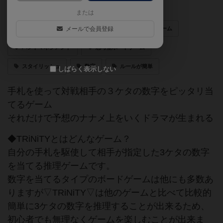
推理ゲーム
かっこいい
おしゃれ
または
初心者もOK！
メールで会員登録
ハードボイルド
戦略ゲーム
ハンドマネジメント
思考型ボードゲーム
スタイリッシュ
数字
ルールが簡単
しばらく表示しない
手札を使って対戦相手の３ケタの数字をピッタリ当
てるゲーム
それだけで予想のナナメ上をいくドラマが生まれる
◆TRiNiTYとはどんなゲーム？
自分の手札を駆使して相手が指定した3ケタの数字
を当てる推理ゲームです。
数字を当てるタイプのボードゲームは他にも多数あ
りますが▽TRiNiTY▽は他のゲームと比べて比較的
簡単に3ケタの数字を推理することが出来るため、
初心者でも無理なくゲームを楽しむことが出来ま