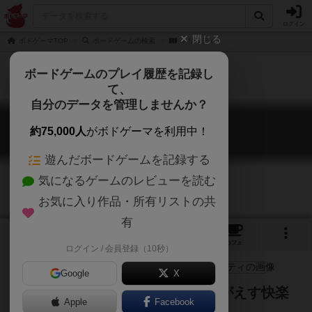
ログイン
閉じる
ボドゲーマTOP
ボードゲームの検索
トリニティ
ボードゲームのプレイ履歴を記録し
て、
自分のデータを管理しませんか？
トリニティ
約75,000人
がボドゲーマを利用中！
TRiNiTY
遊んだボードゲームを記録する
気になるゲームのレビューを読む
お気に入り作品・所有リストの共
有
3
3
1
10
トップ
画像
動画
レビュー
カフェ
ログイン / 会員登録（10秒）
Google
X
推理で追い込む快感 閃きでくつがえす快楽
Apple
Facebook