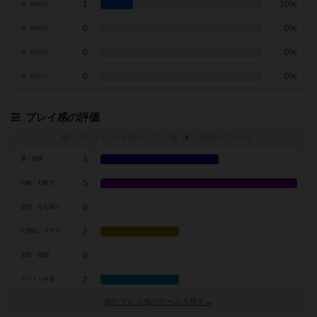
1
10%
4点の人
0
0%
3点の人
0
0%
2点の人
0
0%
1点の人
プレイ感の評価
トグルスイッチを押すとプレイ感（
※
）の投票ができます
3
運・確率
5
戦略・判断力
0
交渉・立ち回り
2
心理戦・ブラフ
0
攻防・戦闘
2
アート・外見
似たプレイ感のゲームを探す→