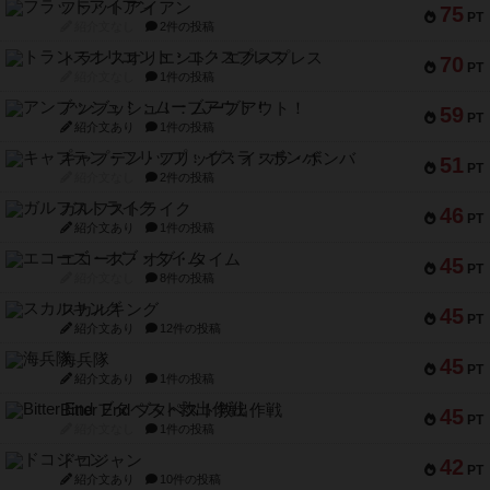
フラットアイアン
75
PT
紹介文なし
2件の投稿
トランスオリエント・エクスプレス
70
PT
紹介文なし
1件の投稿
アンブッシュ！：ムーブアウト！
59
PT
紹介文あり
1件の投稿
キャプテン・フリップ：イスラ・ボンバ
51
PT
紹介文なし
2件の投稿
ガルフストライク
46
PT
紹介文あり
1件の投稿
エコーズ・オブ・タイム
45
PT
紹介文なし
8件の投稿
スカルキング
45
PT
紹介文あり
12件の投稿
海兵隊
45
PT
紹介文あり
1件の投稿
Bitter End ブタペスト救出作戦
45
PT
紹介文なし
1件の投稿
ドコジャン
42
PT
紹介文あり
10件の投稿