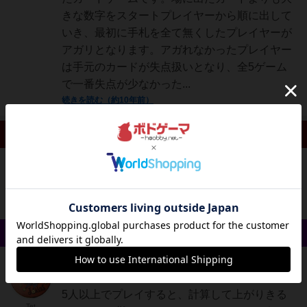
きな数字をスタートプレイヤーから順に出して
いき、最初に手札を全て無くしたプレイヤーが
アガリとなります。アガれなかったプレイヤー
は手元のカードが失点扱いとなり、全5ゲーム
で一番失点が少なかった...
続きを読む（約10年前）
リプレイ 0件
投稿を募集しています
戦略やコツ 2件
勇者
202名
2名
0
5人以上でプレイすると、計算して上がりきる
Tet