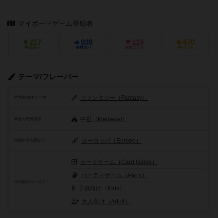
マイボードゲーム登録者
217
938
119
670
興味あり
経験あり
お気に入り
持ってる
テーマ/フレーバー
ファンタジー（Fantasy）
世界観/基本テーマ
中世（Medieval）
舞台の時代背景
ヨーロッパ（Europe）
地域や文化圏など
カードゲーム（Card Game）
パーティゲーム（Party）
その他のコンセプト
子供向け（Kids）
大人向け（Adult）