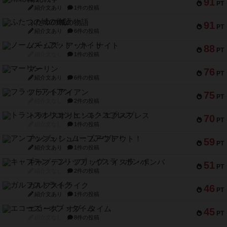
91
PT
紹介文あり
1件の投稿
ふたつの城の物語
91
PT
紹介文あり
6件の投稿
ノームズ・アット・ナイト
88
PT
紹介文なし
1件の投稿
マーリン
76
PT
紹介文あり
6件の投稿
フラットアイアン
75
PT
紹介文なし
2件の投稿
トランスオリエント・エクスプレス
70
PT
紹介文なし
1件の投稿
アンブッシュ！：ムーブアウト！
59
PT
紹介文あり
1件の投稿
キャプテン・フリップ：イスラ・ボンバ
51
PT
紹介文なし
2件の投稿
ガルフストライク
46
PT
紹介文あり
1件の投稿
エコーズ・オブ・タイム
45
PT
紹介文なし
8件の投稿