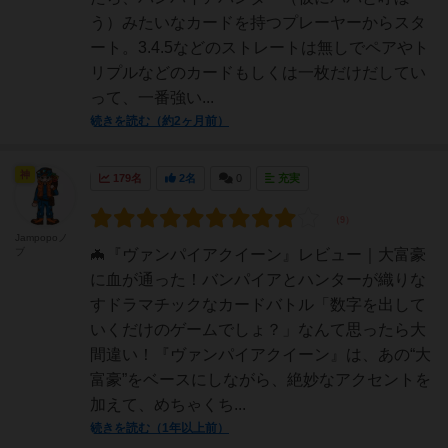
う）みたいなカードを持つプレーヤーからスタ
ート。3.4.5などのストレートは無しでペアやト
リプルなどのカードもしくは一枚だけだしてい
って、一番強い...
続きを読む（約2ヶ月前）
神
179名
2名
0
充実
Jampopoノ
ブ
🦇『ヴァンパイアクイーン』レビュー｜大富豪
に血が通った！バンパイアとハンターが織りな
すドラマチックなカードバトル「数字を出して
いくだけのゲームでしょ？」なんて思ったら大
間違い！『ヴァンパイアクイーン』は、あの“大
富豪”をベースにしながら、絶妙なアクセントを
加えて、めちゃくち...
続きを読む（1年以上前）