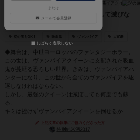
または
最強のヴァンパイアクイーンは決して滅びな
メールで会員登録
い！
初心者もOK！
吸血鬼
ヴァンパイア
大富豪
しばらく表示しない
◆舞台は、中世ヨーロッパのファンタジーホラー。
この世は、ヴァンパイアクイーンに支配された吸血
鬼が蔓延る恐ろしい世界。きみは、ヴァンパイアハ
ンターになり、この世から全てのヴァンパイアを駆
逐しなければならない。
しかし、最強のクイーンは滅ぼしても何度でも蘇
る。
キミは挫けずヴァンパイアクイーンを倒せるか
上記文章の執筆にご協力くださった方
特別純米酒2017