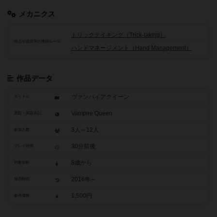
メカニクス
トリックテイキング（Trick-taking）
得点や資源等の獲得ルール
ハンドマネージメント（Hand Management）
作品データ
ヴァンパイアクイーン
タイトル
Vampire Queen
原題・英題表記
3人～12人
参加人数
30分前後
プレイ時間
8歳から
対象年齢
2016年～
発売時期
1,500円
参考価格