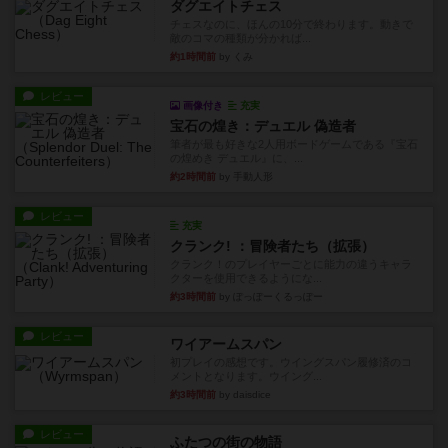
ダグエイトチェス
チェスなのに、ほんの10分で終わります。動きで
敵のコマの種類が分かれば...
約1時間前
by くみ
レビュー
画像付き
充実
宝石の煌き：デュエル 偽造者
筆者が最も好きな2人用ボードゲームである『宝石
の煌めき デュエル』に、...
約2時間前
by 手動人形
レビュー
充実
クランク! ：冒険者たち（拡張）
クランク！のプレイヤーごとに能力の違うキャラ
クターを使用できるようにな...
約3時間前
by ぽっぽーくるっぽー
レビュー
ワイアームスパン
初プレイの感想です。ウイングスパン履修済のコ
メントとなります。ウイング...
約3時間前
by daisdice
レビュー
ふたつの街の物語