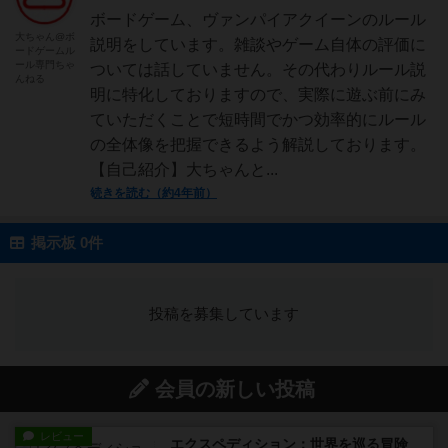
ボードゲーム、ヴァンパイアクイーンのルール
大ちゃん@ボ
説明をしています。雑談やゲーム自体の評価に
ードゲームル
ール専門ちゃ
ついては話していません。その代わりルール説
んねる
明に特化しておりますので、実際に遊ぶ前にみ
ていただくことで短時間でかつ効率的にルール
の全体像を把握できるよう解説しております。
【自己紹介】大ちゃんと...
続きを読む（約4年前）
掲示板 0件
投稿を募集しています
会員の新しい投稿
レビュー
エクスペディション：世界を巡る冒険