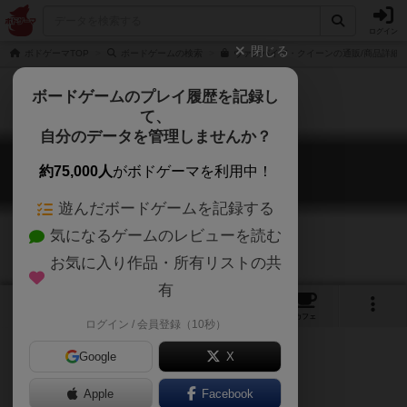
ログイン
閉じる
ボドゲーマTOP
ボードゲームの検索
ヴァンパイア・クイーンの通販/商品詳細
ボードゲームのプレイ履歴を記録し
て、
自分のデータを管理しませんか？
ヴァンパイアクイーン
約75,000人
がボドゲーマを利用中！
Vampire Queen
遊んだボードゲームを記録する
気になるゲームのレビューを読む
お気に入り作品・所有リストの共
有
10
10
90
トップ
画像
動画
レビュー
カフェ
ログイン / 会員登録（10秒）
Google
X
Apple
Facebook