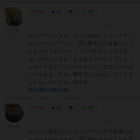
仙人
476名
1名
0
充実
moonwing-
moth
大クラマーによる、スートのないトリックテイ
キング＋ゴーアウト。同じ数字は大富豪のよう
にまとめてダブルトリプルで出すことができ
る。台札より大きくなる＆ダブルトリプルもフ
ォローするようにカードをだし、出せなければ
パスをする。大きい数字でなければトリックを
とれないので大きい数字を...
続きを読む（9年以上前）
大賢者
532名
2名
0
充実
shunzei
ゲームの進め方はトランプゲームの大富豪に似
たカードゲームです。場に出たカードよりも大