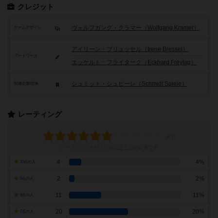
クレジット
ヴォルフガング・クラマー（Wolfgang Kramer）
ゲームデザイン
アイリーン・ブリュッセル（Irene Bressel）
アートワーク
エッケルト・フライターク（Eckhard Freytag）
シュミット・シュピーレ（Schmidt Spiele）
関連企業/団体
レーティング
レーティングを行うには
ログイン
が必要です
4
4%
10点の人
2
2%
9点の人
11
11%
8点の人
20
20%
7点の人