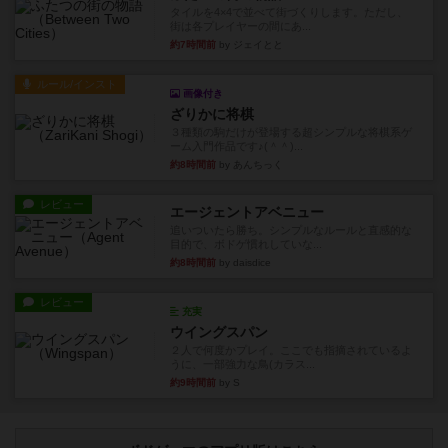
タイルを4×4で並べて街づくりします。ただし、
街は各プレイヤーの間にあ...
約7時間前
by ジェイとと
ルール/インスト
画像付き
ざりかに将棋
３種類の駒だけが登場する超シンプルな将棋系ゲ
ーム入門作品です♪(＾＾)...
約8時間前
by あんちっく
レビュー
エージェントアベニュー
追いついたら勝ち。シンプルなルールと直感的な
目的で、ボドゲ慣れしていな...
約8時間前
by daisdice
レビュー
充実
ウイングスパン
２人で何度かプレイ。ここでも指摘されているよ
うに、一部強力な鳥(カラス...
約9時間前
by S