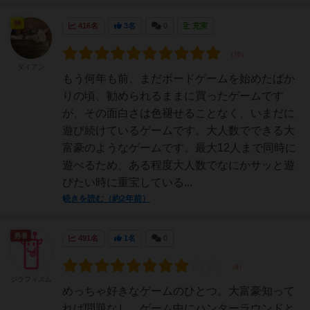
神
416名
3名
0
充実
ダイアン
もう何年も前、まだボードゲームを始めたばか
りの頃、勧められるままに買ったゲームです
が、その面白さは色褪せることなく、いまだに
遊び続けているゲームです。大人数でできる大
富豪のようなゲームです。最大12人まで同時に
遊べるため、ある程度大人数でなにかサッと遊
びたい時に重宝している...
続きを読む（約2年前）
勇者
491名
1名
0
ジラフィズム
めっちゃ好きなゲームのひとつ。大富豪知って
れば問題なし。ゲーム中にハンターラウンドと