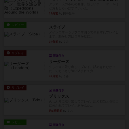
クラマー氏の不朽の名作。新しいボードゲームほ
どおもしろいはず？いいえ。...
11分前
by 田中昌平
レビュー
スライプ
メインコマ一つサブコマ四つでそれぞれプレイし
ます。動かし方はコマか壁に...
34分前
by くみ
リプレイ
画像付き
リーダーズ
久しぶりに取り出してプレイ。詰めきれなかっ
た…であっさり追い込まれて負...
42分前
by くみ
リプレイ
画像付き
ブリックス
久しぶりに取り出してプレイ。記号担当と色担当
に分かれてプレイ。あかんか...
約1時間前
by くみ
レビュー
画像付き