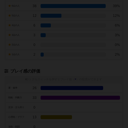
38
39%
6点の人
12
12%
5点の人
6
6%
4点の人
3
3%
3点の人
0
0%
2点の人
2
2%
1点の人
プレイ感の評価
トグルスイッチを押すとプレイ感（
※
）の投票ができます
26
運・確率
33
戦略・判断力
0
交渉・立ち回り
13
心理戦・ブラフ
0
攻防・戦闘