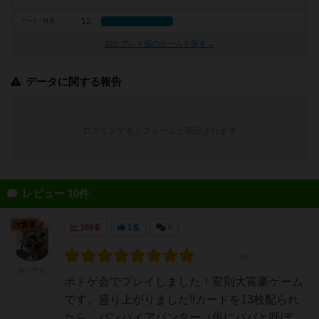
12
アート・外見
似たプレイ感のゲームを探す→
データに関する報告
ログインするとフォームが表示されます
レビュー 10件
大賢者
169名
1名
0
みいやん
ボドゲ会でプレイしました！変則大富豪ゲーム
です。盛り上がりました‼️カードを13枚配られ
たら、バンパイアパンター（仮にババと呼ぼ