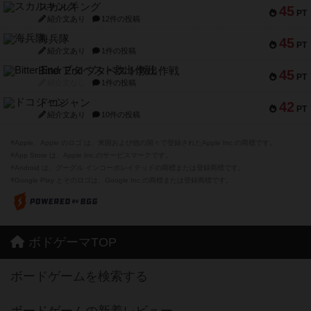
スカルキング
45
PT
紹介文あり
12件の投稿
海兵隊
45
PT
紹介文あり
1件の投稿
Bitter End ブタペスト救出作戦
45
PT
紹介文なし
1件の投稿
ドコジャン
42
PT
紹介文あり
10件の投稿
※Apple、Apple のロゴ は、米国および他の国々で登録されたApple Inc.の商標です。
※App Store は、Apple Inc.のサービスマークです。
※Android は、グーグル インコーポレイテッドの商標または登録商標です。
※Google Play とそのロゴは、Google Inc.の商標または登録商標です。
ボドゲーマTOP
ボードゲームを検索する
ボードゲームの新着レビュー