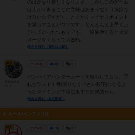
のはかなり難しくなります。しかしこのゲーム
は上がりきることに意味はあまりなく（気持ち
は良いのですが）、とくかくマイナスポイント
を減らすことがコツです。とんとんと上手く上
がっていったつもりでも、一度油断すると大ダ
メージをくらって大逆転...
続きを読む（6年以上前）
仙人
181名
0名
0
バンパイアハンターカードを所有してたら、手
特別純米酒
札がラスト１種(限りなく小さい数字)になるよ
2017
うなタイミングで場に出すと効果的かも。
続きを読む（約9年前）
ルール/インスト 1件
仙人
257名
1名
0