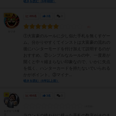
続きを読む（6年弱前）
仙人
495名
2名
0
カツオ
①大富豪のルールに少し似た手札を無くすゲー
ム。分かりやすくてインストは大富豪の流れの
後にハンターモードを付け加えて説明するのが
おすすめ。②シンプルなルールの中、一度差が
開くと中々縮まらない印象なので、いかに失点
を低く、ハンターカードを持たないでいられる
かがポイント。③マイナ...
続きを読む（6年以上前）
神
464名
3名
0
おざかつ大魔
王
ラウンドの終わりに残った手札の数字がそのま