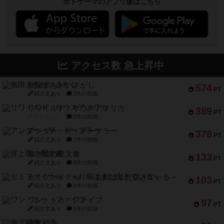
ボドゲーマのアプリ版はこちら
アクセス数 急上昇中
無限まちがいさがし
574
PT
紹介文あり
2件の投稿
リワイルド：サウスアメリカ
389
PT
紹介文なし
2件の投稿
アンダー・ザ・テーブラー
378
PT
紹介文あり
1件の投稿
宵と暁の呪文書
133
PT
紹介文あり
8件の投稿
セミファイナル ～お前はまだ生きている～
103
PT
紹介文あり
1件の投稿
ワン・トゥ・ファイブ
97
PT
紹介文あり
1件の投稿
南北戦争