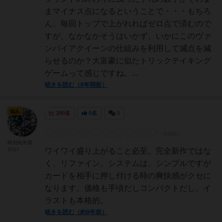
まマイナス点になるということで・・・もちろ
ん、毎回トップで上がれればゼロ点で済むので
すが、なかなかそうはいかず、いかにこのヴァ
ンパイアクイーンの仕組みを利用して減点を減
らせるのか？大富豪に似たトリックテイキング
ゲームって感じですね。...
続きを読む（8年弱前）
仙人
290名
0名
0
特別純米酒
2017
ワイワイ盛り上がること必至。完全新作ではな
く、リファイン。システムは、シンプルですが
カードを相手に押し付ける時の爽快感がクセに
なります。価格も手頃だしコンパクトだし、イ
ラストも本格的。
続きを読む（約9年前）