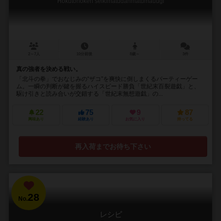
Hokutonoken seikimatudanmatumauugi
2～7人
10分前後
8歳～
3件
真の強者を決める戦い。
「北斗の拳」でおなじみの“ザコ”を爽快に倒しまくるパーティーゲー
ム。一瞬の判断が鍵を握るハイスピード勝負「世紀末百裂遊戯」と、
駆け引きと読み合いが交錯する「世紀末無想遊戯」の...
22
75
9
87
興味あり
経験あり
お気に入り
持ってる
再入荷までお待ち下さい
28
No.
レシピ