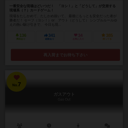
一番安全な現場はどいつだ！ 「ヨシ！」と「どうして」が交差する
現場系（？）カードゲーム！
現場をたしかめて、たしかめ抜いて、 最後にもっとも安全だった者が
勝者だ！ セーフ（ヨシ！）or アウト（どうして） シンプルルールゆ
えの熱い駆け引きで、 今日も現...
136
341
34
385
興味あり
経験あり
お気に入り
持ってる
再入荷までお待ち下さい
7
No.
ガスアウト
Gas Out