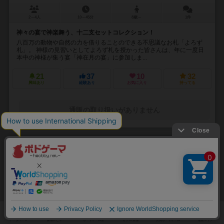
2～4人
10～45分
8歳～
1件
神々の宴で神楽舞う、十二支セットコレクション！
八百万の動物や自然の力を借りることのできる不思議なお札「よろず
札」。 神様の見習いとしてよろず札を授かった皆さんは、年に一度日
本中の神様が集う宴「神在月の宴」に参加しま...
21
37
10
32
興味あり
経験あり
お気に入り
持ってる
通販の取り扱いがありません
32
No.
クアックスと仲間たち
Quacks & Co.: Quedlinburg Dash