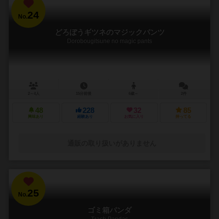
24
No.
どろぼうギツネのマジックパンツ
Dorobougitsune no magic pants
2～4人
15分前後
6歳～
2件
48
228
32
85
興味あり
経験あり
お気に入り
持ってる
通販の取り扱いがありません
25
No.
ゴミ箱パンダ