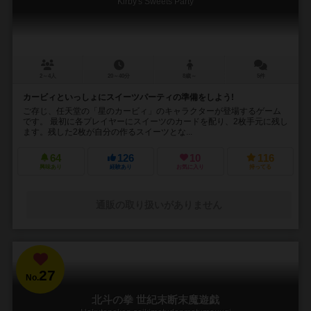
Kirby's Sweets Party
2～4人
20～40分
8歳～
5件
カービィといっしょにスイーツパーティの準備をしよう!
ご存じ、任天堂の「星のカービィ」のキャラクターが登場するゲーム
です。 最初に各プレイヤーにスイーツのカードを配り、2枚手元に残し
ます。残した2枚が自分の作るスイーツとな...
64
126
10
116
興味あり
経験あり
お気に入り
持ってる
通販の取り扱いがありません
27
No.
北斗の拳 世紀末断末魔遊戯