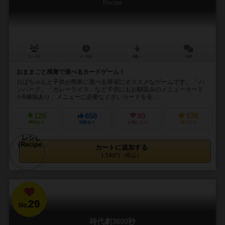
Recipe
2～4人
4～5分
4歳～
25件
おままごと感覚で遊べるカードゲーム！
おばちゃんと子供が簡単に遊べる帰省にオススメなゲームです。 「ハ
ンバーグ」「カレーライス」など子供にもお馴染みのメニューカード
が8種類あり、メニューに必要なぐざいカードを全...
125
658
90
578
興味あり
経験あり
お気に入り
持ってる
カートに追加する
1,540円（税込）
29
No.
時代劇3600秒