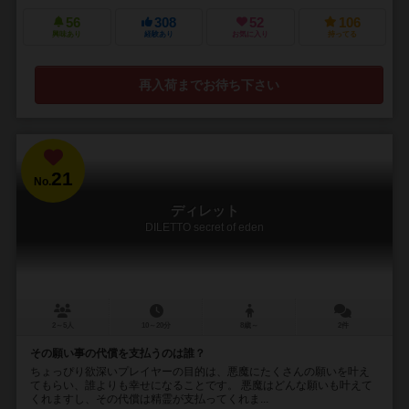
56
308
52
106
興味あり
経験あり
お気に入り
持ってる
再入荷までお待ち下さい
21
No.
ディレット
DILETTO secret of eden
2～5人
10～20分
8歳～
2件
その願い事の代償を支払うのは誰？
ちょっぴり欲深いプレイヤーの目的は、悪魔にたくさんの願いを叶え
てもらい、誰よりも幸せになることです。 悪魔はどんな願いも叶えて
くれますし、その代償は精霊が支払ってくれま...