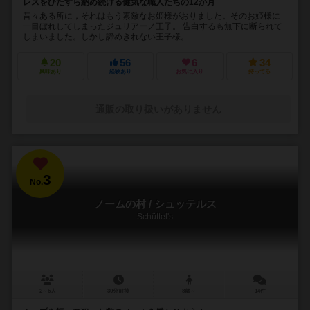
レスをひたすら納め続ける健気な職人たちの12か月
昔々ある所に，それはもう素敵なお姫様がおりました。そのお姫様に
一目ぼれしてしまったジュリアーノ王子。 告白するも無下に断られて
しまいました。しかし諦めきれない王子様。 ...
20
56
6
34
興味あり
経験あり
お気に入り
持ってる
通販の取り扱いがありません
3
No.
ノームの村 / シュッテルス
Schüttel's
2～6人
30分前後
8歳～
14件