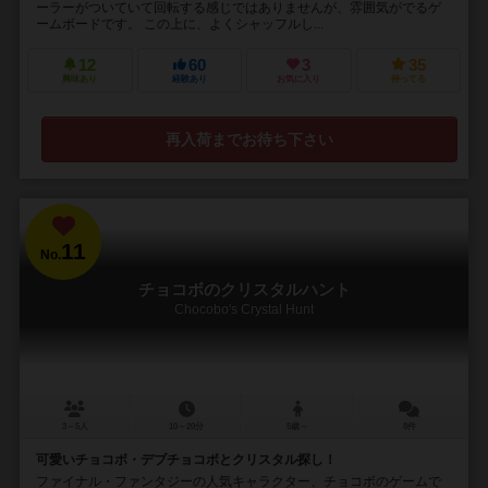
ーラーがついていて回転する感じではありませんが、雰囲気がでるゲ
ームボードです。 この上に、よくシャッフルし...
12
60
3
35
興味あり
経験あり
お気に入り
持ってる
再入荷までお待ち下さい
11
No.
チョコボのクリスタルハント
Chocobo's Crystal Hunt
3～5人
10～20分
5歳～
8件
可愛いチョコボ・デブチョコボとクリスタル探し！
ファイナル・ファンタジーの人気キャラクター、チョコボのゲームで