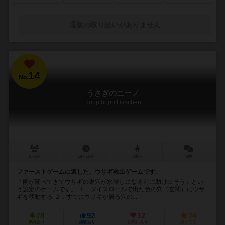
通販の取り扱いがありません
14
No.
うさぎのニーノ
Hopp hopp Häschen
2～5人
10～15分
3歳～
5件
ファーストゲームに適した、ウサギ救出ゲームです。
「雨が降ってきてウサギの巣穴が水浸しになる前に助け出そう」とい
う設定のゲームです。 １．ダイスロールで出た色の穴（玄関）にウサ
ギを移動する ２．すでにウサギが居る穴の...
78
92
12
74
興味あり
経験あり
お気に入り
持ってる