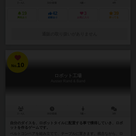
2～4人
10分前後
4歳～
4件
19
42
3
39
興味あり
経験あり
お気に入り
持ってる
通販の取り扱いがありません
10
No.
ロボット工場
Ausser Rand & Band
2～4人
30分前後
7歳～
3件
自分のダイスを、ロボットタイルに配置する事で獲得していき、ロボ
ットを作るゲームです。
ベルトコンベアを組み立てて、テーブルに置きます。残念ながら、ロ