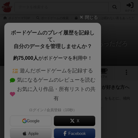
ログイン
閉じる
ボドゲーマTOP
ボードゲームの検索
そこまで絞るには眠れない夜もあっただろ
ボードゲームのプレイ履歴を記録し
て、
そこまで絞るには眠れない夜もあっただろ
自分のデータを管理しませんか？
次のおすすめボードゲーム
約75,000人
がボドゲーマを利用中！
遊んだボードゲームを記録する
5
4
70
トップ
画像
動画
レビュー
カフェ
気になるゲームのレビューを読む
『そこまで絞るには眠れない夜もあっただろ』が好きな方へ
お気に入り作品・所有リストの共
のおすすめ
有
このゲームのトップページで投票された「プレイ感の評価」をもとに、傾向
が近いボードゲームをランキング形式で紹介します。
※リストには一定の投票数がある作品のみを表示しています
ログイン / 会員登録（10秒）
Google
X
Apple
Facebook