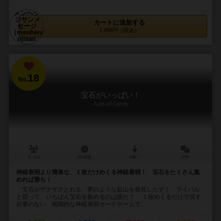
カートに追加する
1,499円（税込）
18
No.
宝石がいっぱい！
A lot of Gems
2～6人
5分前後
4歳～
27件
神経衰弱より簡単な、１枚だけめくる神経衰弱！ 宝石をたくさん集
めれば勝ち！
宝石がザクザクとれる、夢のような鉱山を発見したぞ！ ライバル
と競って、いちばん宝石を集めるのは誰だ？ １枚めくるだけで戻す
必要のない、画期的な神経衰弱カードゲームで...