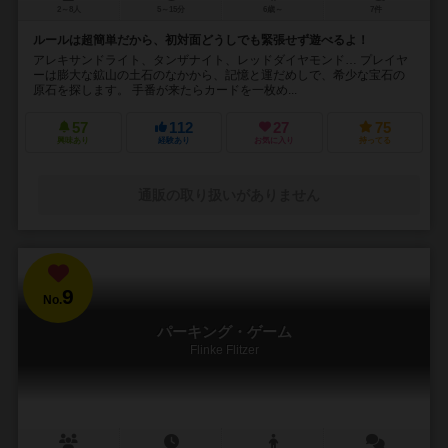
2～8人
5～15分
6歳～
7件
ルールは超簡単だから、初対面どうしでも緊張せず遊べるよ！
アレキサンドライト、タンザナイト、レッドダイヤモンド… プレイヤ
ーは膨大な鉱山の土石のなかから、記憶と運だめしで、希少な宝石の
原石を探します。 手番が来たらカードを一枚め...
57
112
27
75
興味あり
経験あり
お気に入り
持ってる
通販の取り扱いがありません
9
No.
パーキング・ゲーム
Flinke Flitzer