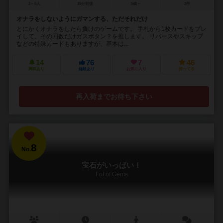
2～6人
15分前後
5歳～
2件
オナラをしないようにガマンする、ただそれだけ
とにかくオナラをしたら負けのゲームです。 手札から1枚カードをプレ
イして、その回数だけガスボタン？を推します。 リバースやスキップ
などの特殊カードもありますが、基本は...
14
76
7
46
興味あり
経験あり
お気に入り
持ってる
再入荷までお待ち下さい
8
No.
宝石がいっぱい！
Lot of Gems