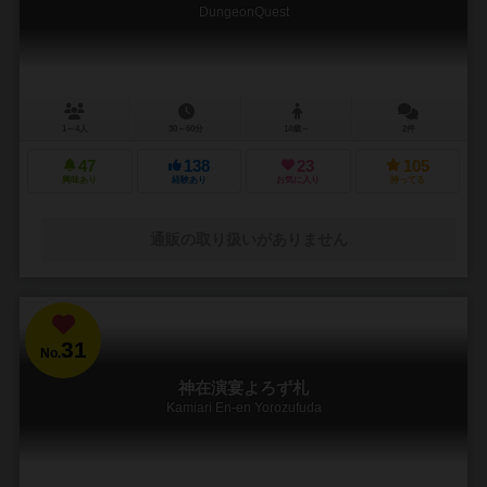
DungeonQuest
1～4人
30～60分
14歳～
2件
47
138
23
105
興味あり
経験あり
お気に入り
持ってる
通販の取り扱いがありません
31
No.
神在演宴よろず札
Kamiari En-en Yorozufuda