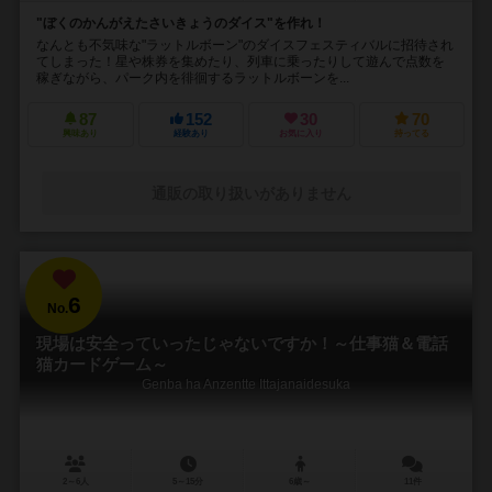
"ぼくのかんがえたさいきょうのダイス"を作れ！
なんとも不気味な"ラットルボーン"のダイスフェスティバルに招待され
てしまった！星や株券を集めたり、列車に乗ったりして遊んで点数を
稼ぎながら、パーク内を徘徊するラットルボーンを...
87
152
30
70
興味あり
経験あり
お気に入り
持ってる
通販の取り扱いがありません
6
No.
現場は安全っていったじゃないですか！～仕事猫＆電話
猫カードゲーム～
Genba ha Anzentte Ittajanaidesuka
2～6人
5～15分
6歳～
11件