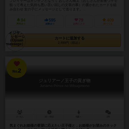
プレイヤーはオジサンとなって おじさん構文（おじさんが若者ウケを
狙って考えた気持ち悪い言い回しの文章の事）の書かれたカードを組
み合わせ 女の子にメッセージとして送ります。...
94
595
79
409
興味あり
経験あり
お気に入り
持ってる
カートに追加する
2,499円（税込）
2
No.
ジュリアーノ王子の貢ぎ物
Juriarno Prince no Mitsugimono
2～6人
20～40分
8歳～
2件
気まぐれお姫様の要望に応えたい王子様と，お姫様がお望みのネック