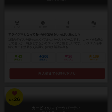
Trash Pandas
2～4人
15～20分
8歳～
8件
アライグマとなって食べ物や宝物をいっぱい集めよう
1個のダイスを使ったシンプルなバーストゲームです。 カードを効果と
して使うか、得点とするかのジレンマが悩ましいです。 システムも単
純でカード効果さえ認識できれば言語依存も...
43
206
26
189
興味あり
経験あり
お気に入り
持ってる
再入荷までお待ち下さい
26
No.
カービィのスイーツパーティ