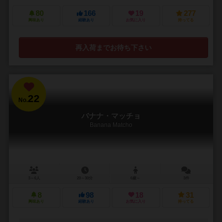
80
166
19
277
興味あり
経験あり
お気に入り
持ってる
再入荷までお待ち下さい
22
No.
バナナ・マッチョ
Banana Matcho
3～6人
20～30分
6歳～
3件
8
98
18
31
興味あり
経験あり
お気に入り
持ってる