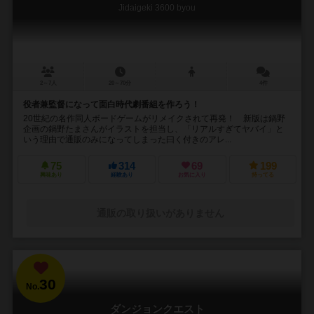
Jidaigeki 3600 byou
2～7人
20～70分
4件
役者兼監督になって面白時代劇番組を作ろう！
20世紀の名作同人ボードゲームがリメイクされて再発！ 新版は鍋野
企画の鍋野たまさんがイラストを担当し、「リアルすぎてヤバイ」と
いう理由で通販のみになってしまった曰く付きのアレ...
75
314
69
199
興味あり
経験あり
お気に入り
持ってる
通販の取り扱いがありません
30
No.
ダンジョンクエスト