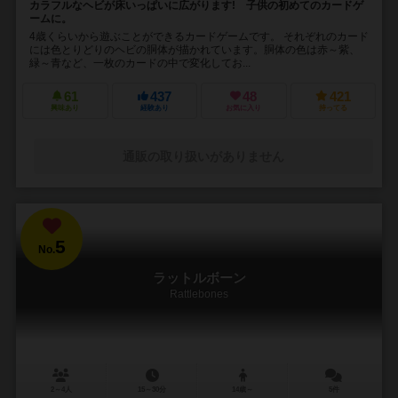
カラフルなヘビが床いっぱいに広がります! 子供の初めてのカードゲ
ームに。
4歳くらいから遊ぶことができるカードゲームです。 それぞれのカード
には色とりどりのヘビの胴体が描かれています。胴体の色は赤～紫、
緑～青など、一枚のカードの中で変化してお...
61
437
48
421
興味あり
経験あり
お気に入り
持ってる
通販の取り扱いがありません
5
No.
ラットルボーン
Rattlebones
2～4人
15～30分
14歳～
5件