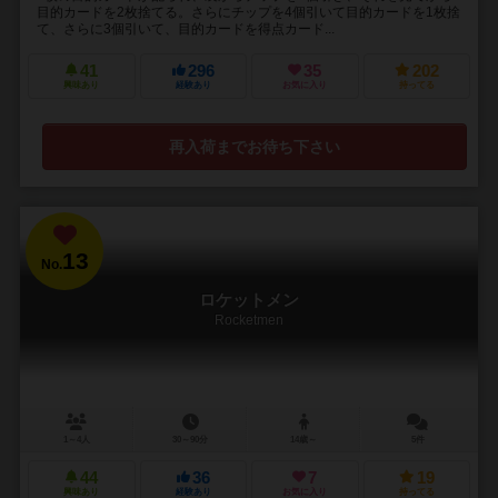
目的カードを2枚捨てる。さらにチップを4個引いて目的カードを1枚捨
て、さらに3個引いて、目的カードを得点カード...
41
296
35
202
興味あり
経験あり
お気に入り
持ってる
再入荷までお待ち下さい
13
No.
ロケットメン
Rocketmen
1～4人
30～90分
14歳～
5件
44
36
7
19
興味あり
経験あり
お気に入り
持ってる