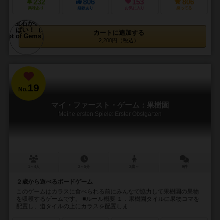
232
806
153
806
興味あり
経験あり
お気に入り
持ってる
カートに追加する
2,200円（税込）
19
No.
マイ・ファースト・ゲーム：果樹園
Meine ersten Spiele: Erster Obstgarten
1～4人
2～5分
2歳～
9件
２歳から遊べるボードゲーム
このゲームはカラスに食べられる前にみんなで協力して果樹園の果物
を収穫するゲームです。 ■ルール概要 １．果樹園タイルに果物コマを
配置し、道タイルの上にカラスを配置しま...