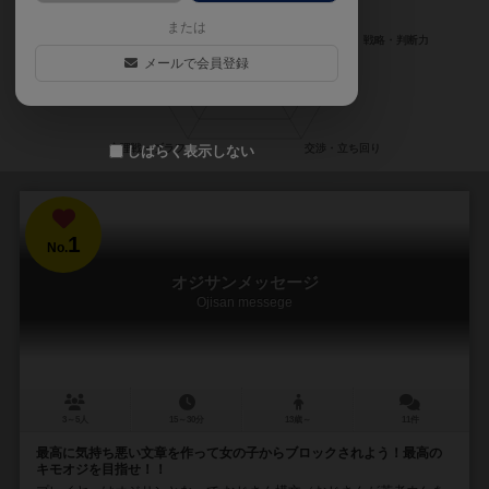
または
メールで会員登録
しばらく表示しない
1
No.
オジサンメッセージ
Ojisan messege
3～5人
15～30分
13歳～
11件
最高に気持ち悪い文章を作って女の子からブロックされよう！最高の
キモオジを目指せ！！