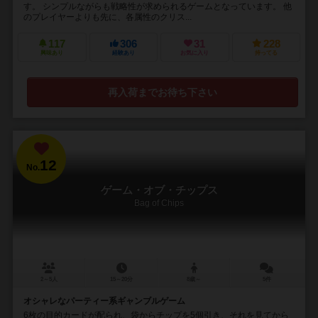
す。 シンプルながらも戦略性が求められるゲームとなっています。 他
のプレイヤーよりも先に、各属性のクリス...
117
306
31
228
興味あり
経験あり
お気に入り
持ってる
再入荷までお待ち下さい
12
No.
ゲーム・オブ・チップス
Bag of Chips
2～5人
15～20分
8歳～
5件
オシャレなパーティー系ギャンブルゲーム
6枚の目的カードが配られ、袋からチップを5個引き、それを見てから