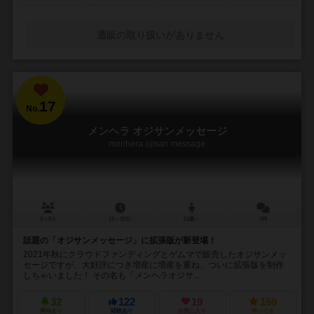
通販の取り扱いがありません
17
No.
メンヘラ オジサンメッセージ
menhera ojisan message
3～8人
15～30分
13歳～
1件
話題の「オジサンメッセージ」に拡張版が新登場！
2021年秋にクラウドファンディングとゲムマで販売したオジサンメッ
セージですが、大好評につき増産に増産を重ね、ついに拡張版を制作
しちゃいました！ その名も「メンヘラオジサ...
32
122
19
159
興味あり
経験あり
お気に入り
持ってる