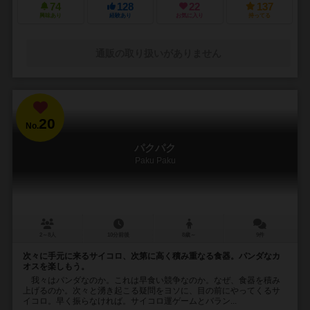
74
128
22
137
興味あり
経験あり
お気に入り
持ってる
通販の取り扱いがありません
20
No.
パクパク
Paku Paku
2～8人
10分前後
8歳～
9件
次々に手元に来るサイコロ、次第に高く積み重なる食器。パンダなカ
オスを楽しもう。
我々はパンダなのか。これは早食い競争なのか。なぜ、食器を積み
上げるのか。次々と湧き起こる疑問をヨソに、目の前にやってくるサ
イコロ。早く振らなければ。サイコロ運ゲームとバラン...