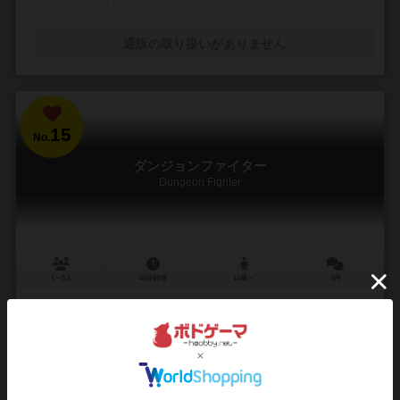
通販の取り扱いがありません
15
No.
ダンジョンファイター
Dungeon Fighter
1～6人
45分前後
14歳～
6件
サイコロを使った運とアクションの協力型のボードゲーム
洞窟を探検し、モンスターを倒していく協力型のボードゲーム。その
洞窟のボスを倒すか、全員が行動不能になったら、ゲーム終了です。
ゲーム終了時に、ボスを倒していたら、全員の勝利です...
61
175
38
95
興味あり
経験あり
お気に入り
持ってる