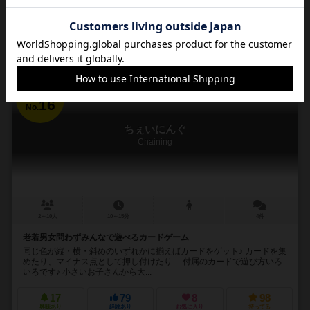
通販の取り扱いがありません
16
No.
ちぇいにんぐ
Chaining
2～10人
10～15分
4件
老若男女問わずみんなで遊べるカードゲーム
同じ色が縦・横・斜めのいずれかに揃えばカードをゲット♪ カードを集
めたり、マイナス点として押し付けたり… 付属のカードで遊び方いろ
いろです♪ 小さいお子さんから大...
17
79
8
98
興味あり
経験あり
お気に入り
持ってる