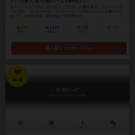
カップを振って狙った数のノームを働かせよう！
15人のノーム（小人）たちのカップが入った駒を振る、アクションゲ
ームです。 プレイヤーは、ワンダーバレーに住む小人たちを働かせに
出して、お金を稼ぎ、最終的に一番所持金の...
237
1118
196
446
興味あり
経験あり
お気に入り
持ってる
再入荷までお待ち下さい
4
No.
虹色のへび
Regenbogenschlange
2～5人
5～15分
3歳～
10件