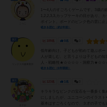
1〜4人のすごろくゲームです。3歳
1,2,2,3,3,カップケーキの目が
ポイント。ボードのピンク色の雲に止ま
こっこ
続きを読む（約2年前）
国王
109名
0名
0
低年齢向け。子どもが初めて遊ぶボー
人が楽しむ、と言うよりは子どもの知
人・戦略性★☆☆☆☆・洞察力★☆☆☆
リンクス川越事業所
続きを読む（6年弱前）
国王
123名
1名
0
キラキラなピンクの宝石を一番多く集
にしましたが、ユニコーンのイラスト
基本はすごろくなので、３才の子でも遊
まやお