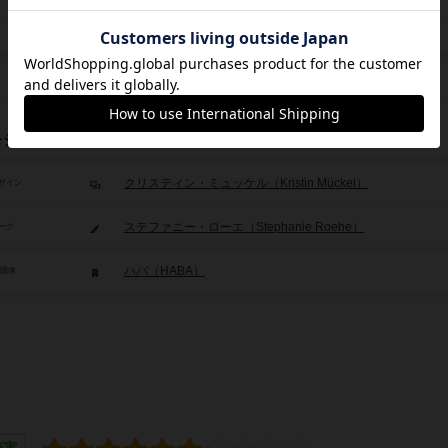
2014年～
2,050円
雲の上のユニコーン・デラックス（2017年）
レジット
クリスティン・ミュッケル（Kristin Mückel）
ザイン
ステファニー・ローエ（Stephanie Roehe）
ーク
ハバ（HABA）
/団体
充実