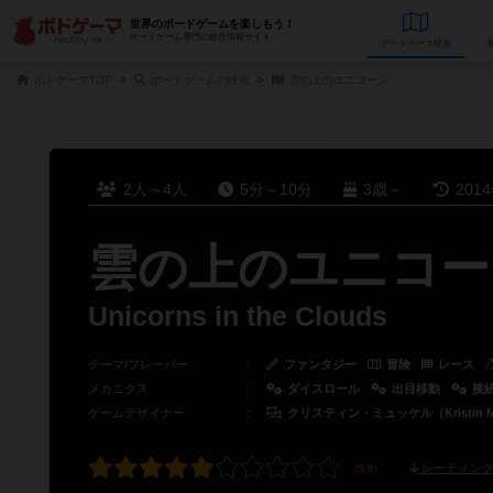
世界のボードゲームを楽しもう！
ボードゲーム専門の総合情報サイト
データベース
検
ボドゲーマTOP
ボードゲームの検索
雲の上のユニコーン
2人～4人
5分～10分
3歳～
201
雲の上のユニコー
Unicorns in the Clouds
テーマ/フレーバー
：
ファンタジー
冒険
レース
メカニクス
：
ダイスロール
出目移動
接
ゲームデザイナー
：
クリスティン・ミュッケル（Kristin M
レーティング