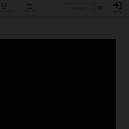
ログイン
カフェ/店舗
人気ボードゲーム
通販ストア