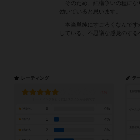
そのため、結構争いの種にな
効いていると思います。
本当単純にすごろくなんです
している、不思議な感覚のする
レーティング
テ
世界観/
レーティングを行うには
ログイン
が必要です
0
0%
10点の人
ゲームの
1
4%
9点の人
主要登場
2
8%
8点の人