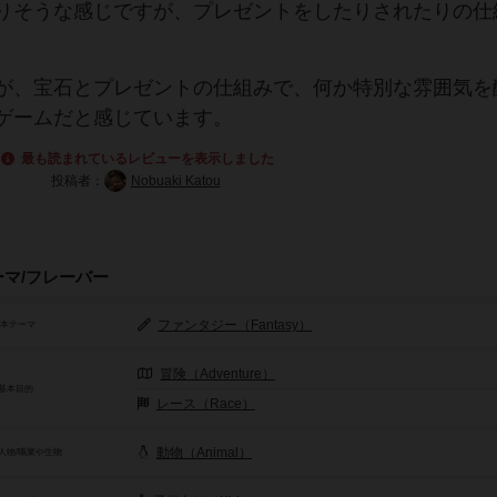
りそうな感じですが、プレゼントをしたりされたりの仕
が、宝石とプレゼントの仕組みで、何か特別な雰囲気を
ゲームだと感じています。
最も読まれているレビューを表示しました
投稿者：
Nobuaki Katou
ーマ/フレーバー
ファンタジー（Fantasy）
基本テーマ
冒険（Adventure）
基本目的
レース（Race）
動物（Animal）
人物/職業や生物