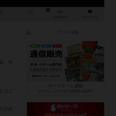
1
/インスト
掲示板
拡張/関連
作
次のおすすめ
る、キ
ボードゲーム通販
とユニ
オンラインストアで7,500商品を販売中
スがあ