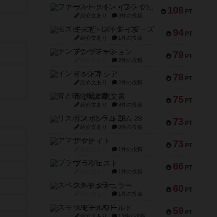
ファースト・イン・フライト
108
PT
紹介文あり
3件の投稿
モズビ－ズ・レイダ－ズ
94
PT
紹介文あり
1件の投稿
テンプテーション
79
PT
紹介文なし
2件の投稿
インドネシア
78
PT
紹介文あり
2件の投稿
宵と暁の呪文書
75
PT
紹介文あり
8件の投稿
リスボン・トラム 28
73
PT
紹介文あり
9件の投稿
アマナイト
73
PT
紹介文なし
1件の投稿
ブラヴェスト
66
PT
紹介文なし
1件の投稿
スペクタキュラー
60
PT
紹介文なし
1件の投稿
スモールワールド
59
PT
紹介文あり
13件の投稿