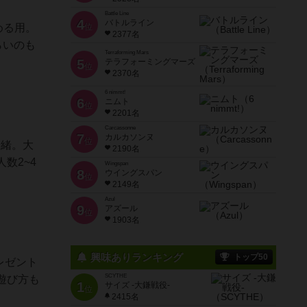
Battle Line
4
バトルライン
める用。
位
2377名
らいのも
Terraforming Mars
5
テラフォーミングマーズ
位
2370名
6 nimmt!
6
ニムト
位
2201名
Carcassonne
7
カルカソンヌ
位
一緒。大
2190名
数2~4
Wingspan
8
ウイングスパン
位
2149名
Azul
9
アズール
位
1903名
興味ありランキング
トップ50
レゼント
SCYTHE
遊び方も
1
サイズ -大鎌戦役-
位
2415名