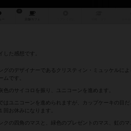
30
ュー
店舗/
カフェ
リプレイ
日記
戦略
・コツ
ルール
イした感想です。
ングのデザイナーであるクリスティン・ミュッケルによ
ームです。
灰色のサイコロを振り、ユニコーンを進めます。
ではユニコーンを進められますが、カップケーキの目だ
１回お休みになります。
ンクの四角のマスと、緑色のプレゼントのマス、虹のマ