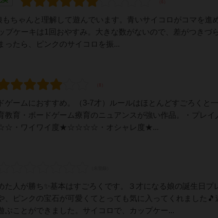
の娘もちゃんと理解して遊んでいます。青いサイコロがコマを進
あり、カップケーキは1回おやすみ。大きな数がないので、差がつきづ
ったら、ピンクのサイコロを振...
ドゲームにおすすめ。（3-7才）ルールはほとんどすごろくと
育教育・ボードゲーム療育のニュアンスが強い作品。・プレイ人
☆・ワイワイ度★☆☆☆☆・オシャレ度★...
めた人が勝ち✨基本はすごろくです。３才になる娘の誕生日プ
や、ピンクの宝石が可愛くてとっても気に入ってくれました🎵
ぶことができました。サイコロで、カップケー...