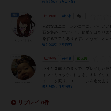
続きを読む（6年以上前）
国王
190名
2名
0
素敵なユニコーンのコマに、かわいい
石を集めるすごろく。簡単ではありま
をするマスもあります。どうぞ、という
だか（こ）さん
続きを読む（7年弱前）
たまご
260名
0名
充実
小４と３歳児の３人で、プレイした感
ィン・ミュッケルによる、キレイな宝
イコロを振り、ユニコーンを進めます。
Nobuaki Katou
続きを読む（8年弱前）
リプレイ 0件