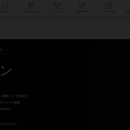
索
新着レビュー
ボードゲーム会
コミュニティ
掲示板一覧
4年～
ン
動物
子供向け
続マスへの移動
ückel）
の登録/分布