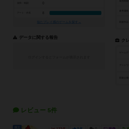
発売時期
0
攻防・戦闘
参考価格
8
アート・外見
似たプレイ感のゲームを探す→
関連作品
データに関する報告
ク
ゲームデ
ログインするとフォームが表示されます
アートワ
関連企業
レビュー 5件
国王
133名
5名
0
画像