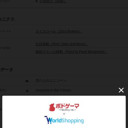
子供向け（Kids）
コンセプト
カニクス
ダイスロール（Dice Rolling）
メカニクス
出目移動（Roll / Spin and Move）
する仕組み
接続マスへの移動（Point to Point Movement）
品データ
雲の上のユニコーン
Unicorns in the Clouds
題表記
2人～4人
5分～10分
間
3歳から