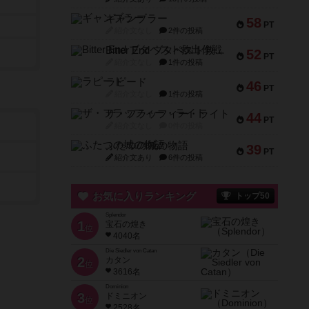
ギャンブラー
58
PT
紹介文なし
2件の投稿
Bitter End ブタペスト救出作戦
52
PT
紹介文なし
1件の投稿
ラピード
46
PT
紹介文なし
1件の投稿
ザ・フラッフィー・ライト
44
PT
紹介文なし
0件の投稿
ふたつの城の物語
39
PT
紹介文あり
6件の投稿
お気に入りランキング
トップ50
Splendor
1
宝石の煌き
位
4040名
Die Siedler von Catan
2
カタン
位
3616名
Dominion
3
ドミニオン
位
2528名