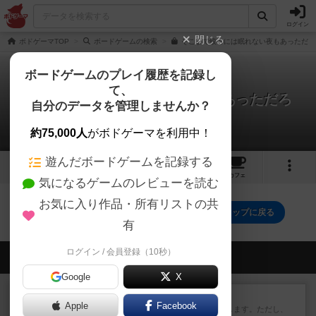
ログイン
閉じる
ボドゲーマTOP
ボードゲームの検索
そこまで絞るには眠れない夜もあっただろ
ボードゲームのプレイ履歴を記録し
て、
そこまで絞るには眠れない夜もあっただろ
自分のデータを管理しませんか？
0件の動画
約75,000人
がボドゲーマを利用中！
遊んだボードゲームを記録する
5
4
70
トップ
画像
動画
レビュー
カフェ
気になるゲームのレビューを読む
お気に入り作品・所有リストの共
そこまで絞るには眠れない夜もあっただろのトップに戻る
有
ログイン / 会員登録（10秒）
会員の新しい投稿
Google
X
レビュー
ふたつの街の物語
Apple
Facebook
タイルを4×4で並べて街づくりします。ただし、