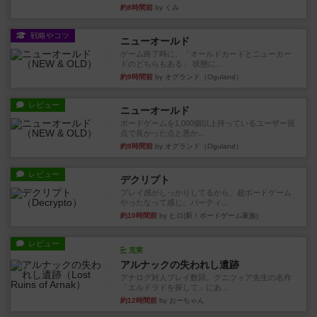
約8時間前
by くみ
戦略やコツ
ニューオールド
ゲーム終了時に、「オールドカードとニューカー
ドのどちらもある」 状態に...
約9時間前
by オグランド（Oguland）
レビュー
ニューオールド
ボードゲームを1,000個以上持っているユーザー視
点で良かった点と悪か...
約9時間前
by オグランド（Oguland）
レビュー
デクリプト
プレイ感がしっかりしてるから、超ボードゲーム
やったなって感じ。パーティ...
約10時間前
by ヒロ(新！ボードゲーム家族)
レビュー
充実
アルナックの失われし遺跡
アナログ対人プレイ数回。クニツィア先生の名作
「エルドラドを探して」にあ...
約12時間前
by おーちゃん