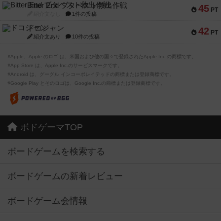
Bitter End ブタペスト救出作戦
45
PT
紹介文なし
1件の投稿
ドコジャン
42
PT
紹介文あり
10件の投稿
※Apple、Apple のロゴ は、米国および他の国々で登録されたApple Inc.の商標です。
※App Store は、Apple Inc.のサービスマークです。
※Android は、グーグル インコーポレイテッドの商標または登録商標です。
※Google Play とそのロゴは、Google Inc.の商標または登録商標です。
ボドゲーマTOP
ボードゲームを検索する
ボードゲームの新着レビュー
ボードゲーム会情報