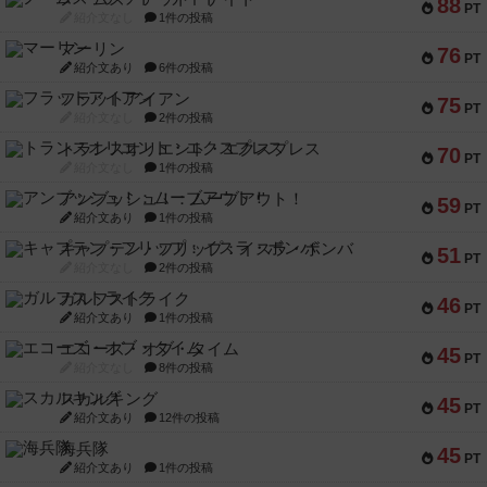
88
PT
紹介文なし
1件の投稿
マーリン
76
PT
紹介文あり
6件の投稿
フラットアイアン
75
PT
紹介文なし
2件の投稿
トランスオリエント・エクスプレス
70
PT
紹介文なし
1件の投稿
アンブッシュ！：ムーブアウト！
59
PT
紹介文あり
1件の投稿
キャプテン・フリップ：イスラ・ボンバ
51
PT
紹介文なし
2件の投稿
ガルフストライク
46
PT
紹介文あり
1件の投稿
エコーズ・オブ・タイム
45
PT
紹介文なし
8件の投稿
スカルキング
45
PT
紹介文あり
12件の投稿
海兵隊
45
PT
紹介文あり
1件の投稿