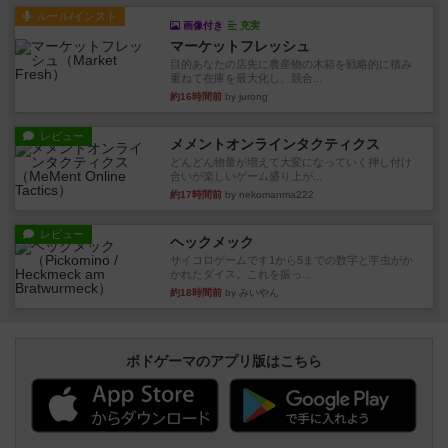
ルール/インスト
画像付き
充実
マーケットフレッシュ
目的あなたの店先に農産物の木箱を戦略的に積み
重ねて在庫を最大化し、競合...
約16時間前
by jurong
レビュー
メメントオンラインタクティクス
どんどん物量が増えて大変になっていく押し付け
合いが楽しいゲーム盛り上が...
約17時間前
by nekomanma222
レビュー
ヘックメック
サイコロゲームです1から5までの数字と芋虫がか
かれたダイス。これを振っ...
約18時間前
by みいやん
ボドゲーマのアプリ版はこちら