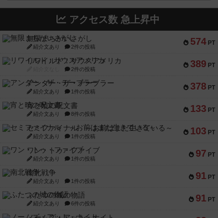
アクセス数 急上昇中
無限まちがいさがし
574
PT
紹介文あり
2件の投稿
リワイルド：サウスアメリカ
389
PT
紹介文なし
2件の投稿
アンダー・ザ・テーブラー
378
PT
紹介文あり
1件の投稿
宵と暁の呪文書
133
PT
紹介文あり
8件の投稿
セミファイナル ～お前はまだ生きている～
103
PT
紹介文あり
1件の投稿
ワン・トゥ・ファイブ
97
PT
紹介文あり
1件の投稿
南北戦争
91
PT
紹介文あり
1件の投稿
ふたつの城の物語
91
PT
紹介文あり
6件の投稿
ノームズ・アット・ナイト