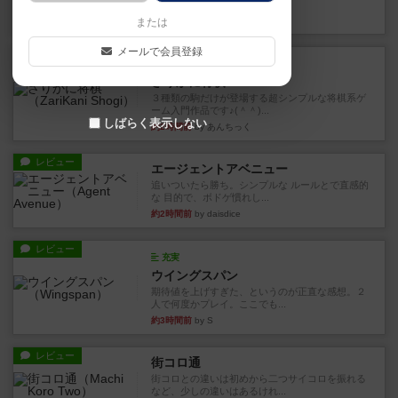
街は各プレイヤーの間にあ...
約2時間前
by ジェイとと
または
メールで会員登録
ルール/インスト
画像付き
ざりかに将棋
３種類の駒だけが登場する超シンプルな将棋系ゲ
ーム入門作品です♪(＾＾)...
しばらく表示しない
約2時間前
by あんちっく
レビュー
エージェントアベニュー
追いついたら勝ち。シンプルな ルールとで直感的
な 目的で、ボドゲ慣れし...
約2時間前
by daisdice
レビュー
充実
ウイングスパン
期待値を上げすぎた、というのが正直な感想。２
人で何度かプレイ。ここでも...
約3時間前
by S
レビュー
街コロ通
街コロとの違いは初めから二つサイコロを振れる
など、少しの違いはあるけれ...