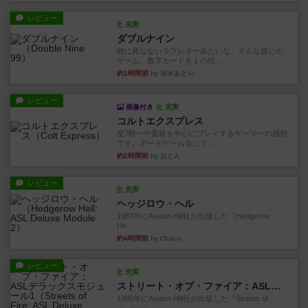
レビュー
充実
ダブルナイン
雑に死なないラブレターみたいな、そんな感じの
ゲーム。数字カードを１の位...
約1時間前
by 深水あどら
レビュー
画像付き
充実
コルトエクスプレス
星7軽〜中量級を中心にプレイするゲーマーの感想
です。ボードゲーム会にて...
約2時間前
by おとん
レビュー
充実
ヘッジロウ・ヘル
1987年にAvalon Hill社が出版した『Hedgerow
He...
約4時間前
by Chaco
レビュー
充実
ストリート・オブ・ファイア：ASLデラックスモジュール1
1985年にAvalon Hill社が出版した『Streets of ...