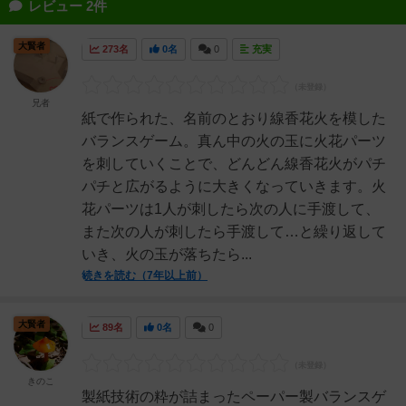
レビュー 2件
大賢者
273名
0名
0
充実
兄者
紙で作られた、名前のとおり線香花火を模した
バランスゲーム。真ん中の火の玉に火花パーツ
を刺していくことで、どんどん線香花火がパチ
パチと広がるように大きくなっていきます。火
花パーツは1人が刺したら次の人に手渡して、
また次の人が刺したら手渡して…と繰り返して
いき、火の玉が落ちたら...
続きを読む（7年以上前）
大賢者
89名
0名
0
きのこ
製紙技術の粋が詰まったペーパー製バランスゲ