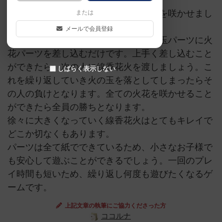
散り行く線香花火のように大きな火花を咲かせまし
または
ょう。
メールで会員登録
手番で行うことは至って簡単で、火の玉パーツに火
花パーツを差し込むだけです。上手く差し込むこと
ができたら、次の人に線香花火を渡しましょう。こ
しばらく表示しない
れを繰り返していき火の玉を落としてしまったらそ
の人の負けとなります。全ての火花を咲かせること
ができたら全員の勝ちとなります。
徐々に大きくなっていく線香花火はとてもキレイで
どこか切なくもあります。
パーツは全て紙でできているため、小さなお子様で
も安心して遊ぶことができるでしょう。一回のプレ
イ時間も短いため、繰り返し何度も遊びたくなるゲ
ームです。
上記文章の執筆にご協力くださった方
ココルナ