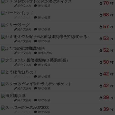
メメントオンラインタクティクス
70
PT
紹介文あり
4件の投稿
パーミッド
68
PT
紹介文なし
1件の投稿
クリーグ
57
PT
紹介文あり
1件の投稿
セミファイナル ～お前はまだ生きている～
53
PT
紹介文あり
1件の投稿
ふたつの街の物語
52
PT
紹介文あり
18件の投稿
クランク! ：冒険者たち（拡張）
50
PT
紹介文あり
4件の投稿
とうほうの！
42
PT
紹介文なし
1件の投稿
スターマイン・ラミー ポケット
42
PT
紹介文あり
2件の投稿
海兵隊
39
PT
紹介文あり
1件の投稿
スーパーストア3000
39
PT
紹介文なし
1件の投稿