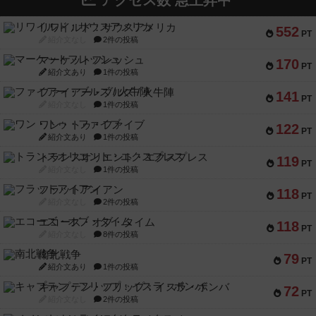
アクセス数 急上昇中
リワイルド：サウスアメリカ
552
PT
紹介文なし
2件の投稿
マーケットフレッシュ
170
PT
紹介文あり
1件の投稿
ファイアー・ブルズ / 火牛陣
141
PT
紹介文なし
1件の投稿
ワン・トゥ・ファイブ
122
PT
紹介文あり
1件の投稿
トランスオリエント・エクスプレス
119
PT
紹介文なし
1件の投稿
フラットアイアン
118
PT
紹介文なし
2件の投稿
エコーズ・オブ・タイム
118
PT
紹介文なし
8件の投稿
南北戦争
79
PT
紹介文あり
1件の投稿
キャプテン・フリップ：イスラ・ボンバ
72
PT
紹介文なし
2件の投稿