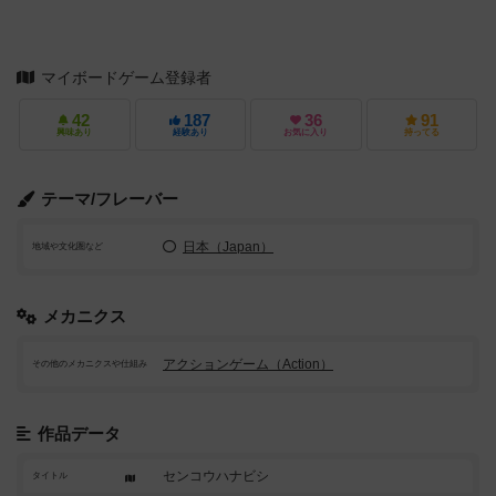
マイボードゲーム登録者
42
187
36
91
興味あり
経験あり
お気に入り
持ってる
テーマ/フレーバー
日本（Japan）
地域や文化圏など
メカニクス
アクションゲーム（Action）
その他のメカニクスや仕組み
作品データ
センコウハナビシ
タイトル