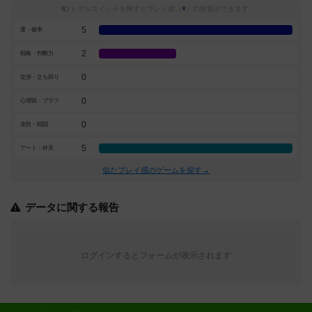
トグルスイッチを押すとプレイ感（
※
）の投票ができます
5
運・確率
2
戦略・判断力
0
交渉・立ち回り
0
心理戦・ブラフ
0
攻防・戦闘
5
アート・外見
似たプレイ感のゲームを探す→
データに関する報告
ログインするとフォームが表示されます