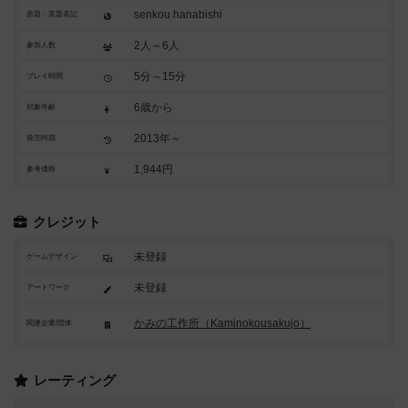
senkou hanabishi
原題・英題表記
2人～6人
参加人数
5分～15分
プレイ時間
6歳から
対象年齢
2013年～
発売時期
1,944円
参考価格
クレジット
未登録
ゲームデザイン
未登録
アートワーク
かみの工作所（Kaminokousakujo）
関連企業/団体
レーティング