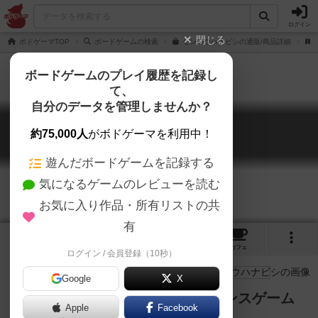
ログイン
閉じる
ボドゲーマTOP
ボードゲームの検索
センコウハナビシの通販/商品詳細
ボードゲームのプレイ履歴を記録し
て、
自分のデータを管理しませんか？
センコウハナビシ
約75,000人
がボドゲーマを利用中！
senkou hanabishi
遊んだボードゲームを記録する
気になるゲームのレビューを読む
お気に入り作品・所有リストの共
有
3
2
21
トップ
画像
動画
レビュー
カフェ
ログイン / 会員登録（10秒）
Google
X
美しくもはかない線香花火のバランスゲーム
Apple
Facebook