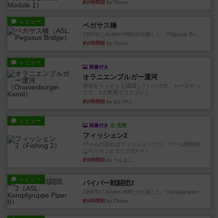
約5時間前
by Chaco
レビュー
ペガサス橋
1997年にAvalon Hill社が出版した『Pegasus Bri...
約5時間前
by Chaco
レビュー
画像付き
オラニエンブルガー運河
存在をうっすらと認識していたけど、セールやっ
てて、2人専用でワカプレと...
約5時間前
by みいやん
レビュー
画像付き
充実
フィッシェン2
ゲームの流れはフィッシェンだが、ゲーム開始時
はペリカンとエビの2スート...
約5時間前
by うらまこ
レビュー
パイパー戦闘団2
1996年にAvalon Hill社が出版した『Kampfgruppe...
約6時間前
by Chaco