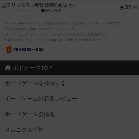
フリップ７：復讐心とともに
37
PT
紹介文なし
2件の投稿
※Apple、Apple のロゴ は、米国および他の国々で登録されたApple Inc.の商標です。
※App Store は、Apple Inc.のサービスマークです。
※Android は、グーグル インコーポレイテッドの商標または登録商標です。
※Google Play とそのロゴは、Google Inc.の商標または登録商標です。
ボドゲーマTOP
ボードゲームを検索する
ボードゲームの新着レビュー
ボードゲーム会情報
メカニクス特集