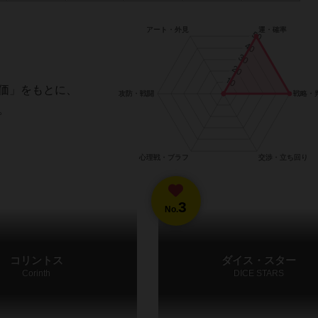
価」をもとに、
。
3
No.
コリントス
ダイス・スター
Corinth
DICE STARS