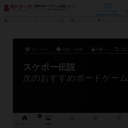
世界のボードゲームを楽しもう！
ボードゲーム専門の総合情報サイト
データベース
検
ボドゲーマTOP
ボードゲームの検索
スケボー伝説
次のおすすめボード
2人～5人
10分～20分
8歳～
20
スケボー伝説
次のおすすめボードゲー
1
ゲーム
トップ
画像
動画
レビュー
店舗/
カフェ