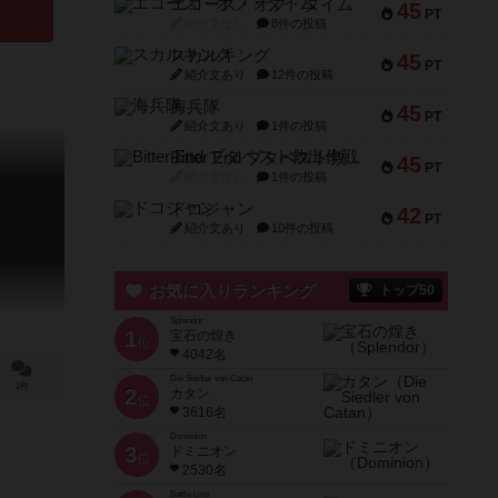
エコーズ・オブ・タイム
45
PT
紹介文なし
8件の投稿
スカルキング
45
PT
紹介文あり
12件の投稿
海兵隊
45
PT
紹介文あり
1件の投稿
Bitter End ブタペスト救出作戦
45
PT
紹介文なし
1件の投稿
ドコジャン
42
PT
紹介文あり
10件の投稿
お気に入りランキング
トップ50
Splendor
1
宝石の煌き
位
4042名
Die Siedler von Catan
2件
2
カタン
位
3616名
Dominion
3
ドミニオン
位
2530名
Battle Line