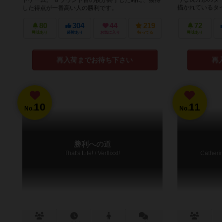
ドゲーム。 ８ラウンド目の夜が終了した時に、獲得
描かれているタイ
した得点が一番高い人の勝利です。
80
304
44
219
72
興味あり
経験あり
お気に入り
持ってる
興味あり
再入荷までお待ち下さい
再
10
11
No.
No.
勝利への道
That's Life! / Verflixxt!
Catherin