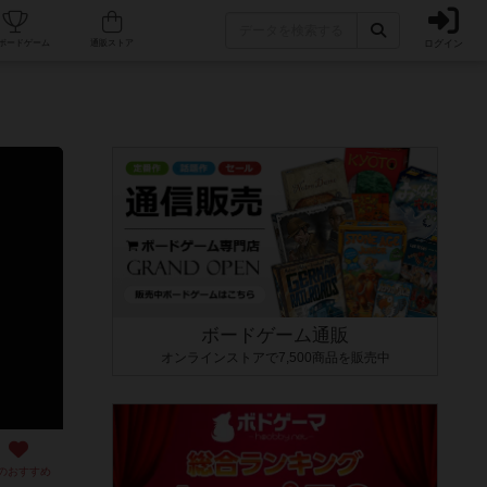
ログイン
カフェ/店舗
人気ボードゲーム
通販ストア
ボードゲーム通販
オンラインストアで7,500商品を販売中
のおすすめ