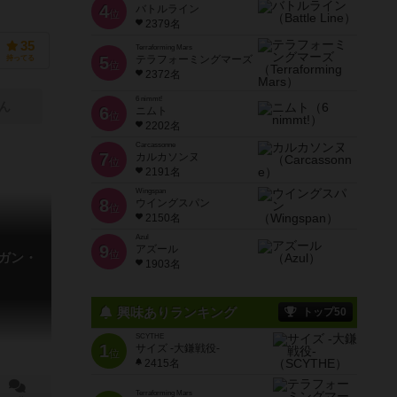
4
バトルライン
位
2379名
35
Terraforming Mars
5
テラフォーミングマーズ
持ってる
位
2372名
6 nimmt!
ん
6
ニムト
位
2202名
Carcassonne
7
カルカソンヌ
位
2191名
Wingspan
8
ウイングスパン
位
2150名
Azul
9
アズール
位
 ガン・
1903名
興味ありランキング
トップ50
SCYTHE
1
サイズ -大鎌戦役-
位
2415名
Terraforming Mars