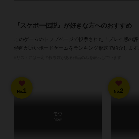
『スケボー伝説』が好きな方へのおすすめ
このゲームのトップページで投票された「プレイ感の評
傾向が近いボードゲームをランキング形式で紹介します
※リストには一定の投票数がある作品のみを表示しています
1
2
No.
No.
モウ
Mow