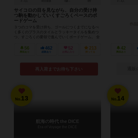
2～6人
30分前後
8歳～
8件
2～4人
サイコロの目を見ながら、自分の受け持
つ駒を動かしていくすごろくベースのボ
ードゲーム
作品
３つのコマを受け持ち、ゴールにつくまでになるべ
く多くのプラスのタイルとラッキータイルを集めつ
つ、すごろくの要領で進んでいくボードゲーム。 全
員が全ての駒をゴールさせたらゲー...
56
462
52
213
42
興味あり
経験あり
お気に入り
持ってる
興味あり
通販
再入荷までお待ち下さい
13
14
No.
No.
航海の時代 the DICE
Era of Voyage the DICE