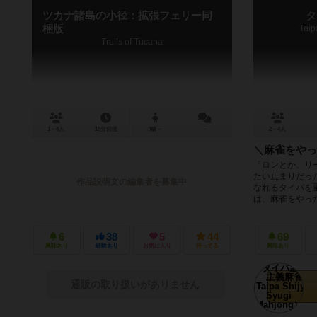
ツカナ諸島の小径：拡張フェリー同
タ
梱版
Taip
Trails of Tucana
1～8人
15分前後
8歳～
－
2～4人
＼麻雀をやっ
「ロンとか、リ
たい止まりだっ
作品説明文の編集者を募集中
なれるタイパを
は、麻雀をやった
6
38
5
44
69
興味あり
経験あり
お気に入り
持ってる
興味あり
通販の取り扱いがありません