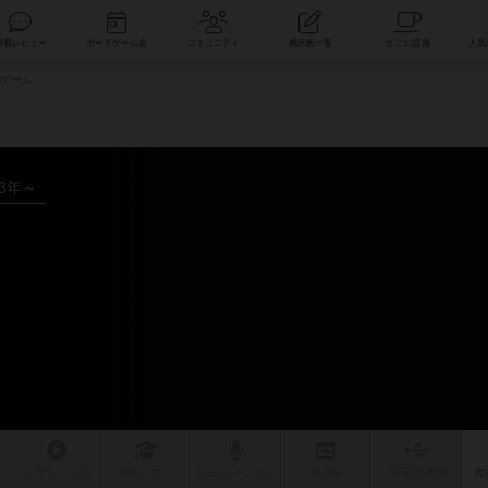
索
新着レビュー
ボードゲーム会
コミュニティ
掲示板一覧
ゲーム
23年～
ム
リプレイ
日記
戦略
・コツ
ルール
/インスト
掲示板
拡張/関連
作
次