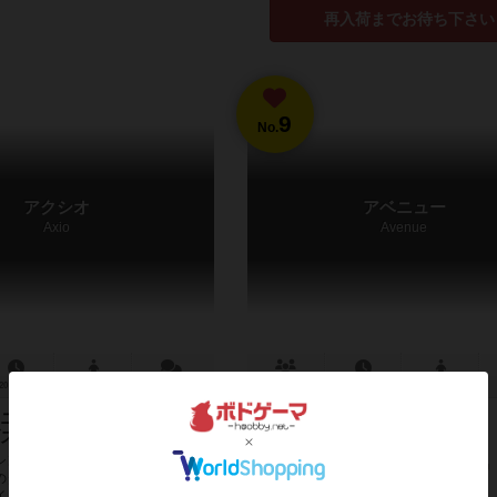
再入荷までお待ち下さい
9
No.
アクシオ
アベニュー
Axio
Avenue
20～40分
8歳～
3件
1～10人
15～30分
8歳～
ニツィアらしいジレンマに
ストラクトゲームの傑作！
シンプルなタイル配置のゲーム。 プ
作品説明文の編集者を募集中
のタイルから1枚、ドミノタイルのよ
イルに5種類あるシンボルのうち2個