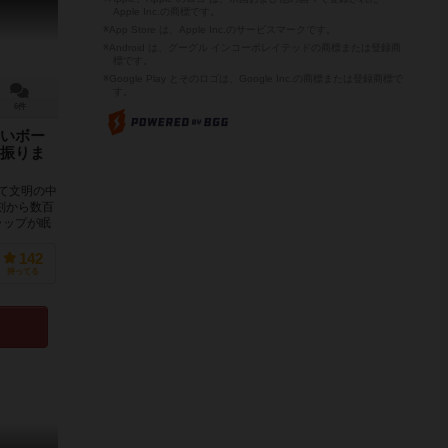
Apple Inc.の商標です。
※App Store は、Apple Inc.のサービスマークです。
※Android は、グーグル インコーポレイテッドの商標または登録商
標です。
※Google Play とそのロゴは、Google Inc.の商標または登録商標で
す。
6件
いボー
振りま
つて文明の中
刻から数百
ラップが眠
142
持ってる