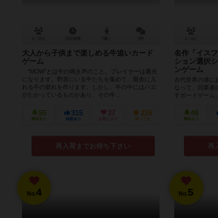
2～10人
15分前後
7歳～
8件
2～4人
大人から子供まで楽しめる牛追いカード
名作「イスフ
ゲーム
ション選択シ
ンゲーム
“MOW”とは牛の鳴き声のこと。プレイヤーは農夫
になります。野原にいる牛たちを集めて、厩舎に入
古代世界の港に
れる牛の群れを作ります。しかし、牛の中にはハエ
なって、同業者
がたかっているものがあり、その牛...
すボードゲーム
数が終了したら、
55
315
37
226
46
興味あり
経験あり
お気に入り
持ってる
興味あり
再入荷までお待ち下さい
再
4
5
No.
No.