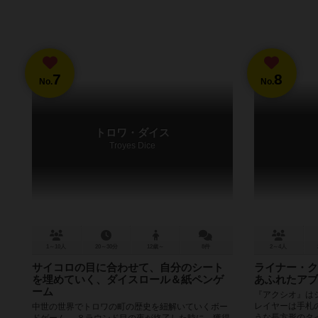
7
8
No.
No.
トロワ・ダイス
Troyes Dice
1～10人
20～30分
12歳～
8件
2～4人
サイコロの目に合わせて、自分のシート
ライナー・ク
を埋めていく、ダイスロール＆紙ペンゲ
あふれたアブ
ーム
『アクシオ』は
レイヤーは手札
中世の世界でトロワの町の歴史を紐解いていくボー
うな長方形のタ