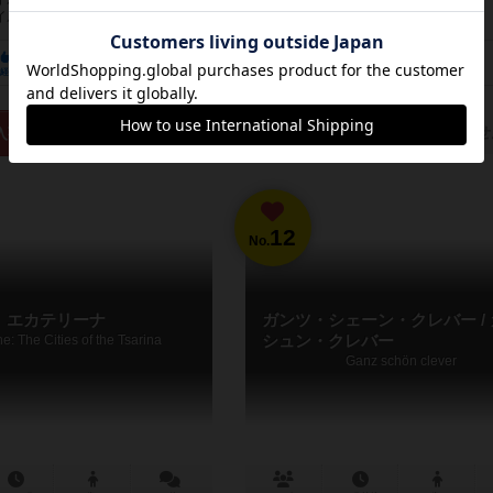
ルを、四角い...
194
25
86
20
134
24
経験あり
お気に入り
持ってる
興味あり
経験あり
お気に入り
通販の取り扱いがありませ
入荷までお待ち下さい
12
No.
エカテリーナ
ガンツ・シェーン・クレバー /
e: The Cities of the Tsarina
シュン・クレバー
Ganz schön clever