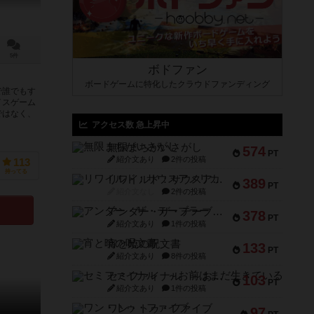
5件
ボドファン
ボードゲームに特化したクラウドファンディング
で誰でもす
イスゲーム
ではなく、
アクセス数 急上昇中
無限まちがいさがし
574
PT
紹介文あり
2件の投稿
113
持ってる
リワイルド：サウスアメリカ
389
PT
紹介文なし
2件の投稿
アンダー・ザ・テーブラー
378
PT
紹介文あり
1件の投稿
宵と暁の呪文書
133
PT
紹介文あり
8件の投稿
セミファイナル ～お前はまだ生きている～
103
PT
紹介文あり
1件の投稿
ワン・トゥ・ファイブ
97