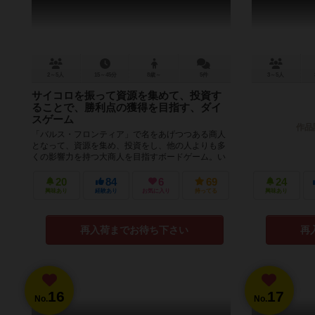
2～5人
15～45分
8歳～
5件
3～5人
サイコロを振って資源を集めて、投資す
ることで、勝利点の獲得を目指す、ダイ
スゲーム
作品
「バルス・フロンティア」で名をあげつつある商人
となって、資源を集め、投資をし、他の人よりも多
くの影響力を持つ大商人を目指すボードゲーム。い
ずれか１人が全ての投資チップを配置す...
20
84
6
69
24
興味あり
経験あり
お気に入り
持ってる
興味あり
再入荷までお待ち下さい
再
16
17
No.
No.