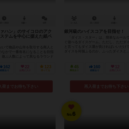
20～30分
8歳～
6件
1～4人
15～25分
10歳～
ァハン」のサイコロのアク
銀河級のハイスコアを目指せ！
ステムを中心に据えた紙ペ
「ダイス・スター」は、簡単なルール
ぐ遊べるダイスゲーム。ただし、ただダ
と言ってもダイス運が良ければいいだけ
おいて物品や山羊を取引する商人と
ダイスを何個ふるのか、ふったダイスと...
のなかで一番有名になることを目指
。遊ぶ人数によって異なるラウンド
ゲーム終了です。ゲー...
162
22
123
45
160
12
経験あり
お気に入り
持ってる
興味あり
経験あり
お気に入り
入荷までお待ち下さい
再入荷までお待ち下さい
6
No.