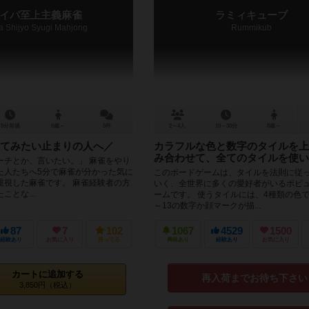
イパ至上主義麻雀
ラミィキューブ
a Shijyo Syugi Mahjong
Rummikub
5分前後
6歳～
5件
2～4人
10～30分
8歳～
てみたい止まりの人へ／
カラフルな色と数字のタイルを上
み合わせて、全てのタイルを使い
ーチとか、言いたい。」 麻雀をやり
た人たちへ5分で麻雀が分かった気に
このボードゲームは、タイルを法則に従
重視した麻雀です。 麻雀経験者の方
いく、全世界に多くの愛好者がいるポピ
ことな...
ームです。 使うタイルには、4種類の色で
～13の数字か顔マークが描...
87
7
102
1067
4529
1500
経験あり
お気に入り
持ってる
興味あり
経験あり
お気に入り
カートに追加する
再入荷までお待ち下さい
3,850円（税込）