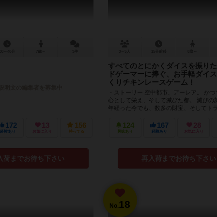
30～40分
7歳～
3件
3～5人
15分前後
8歳～
すべてのとにかくダイスを振りた
ドゲーマーに捧ぐ、お手軽ダイス
くりチキンレースゲーム！
説明文の編集者を募集中
・ストーリー 空中都市、アーレア。 か
心として栄え、そして滅びた都。 滅びの
年経った今でも、数多の財宝、そしてト
る場所。 まだ見ぬ...
172
13
156
124
167
28
経験あり
お気に入り
持ってる
興味あり
経験あり
お気に入り
入荷までお待ち下さい
再入荷までお待ち下さい
18
No.