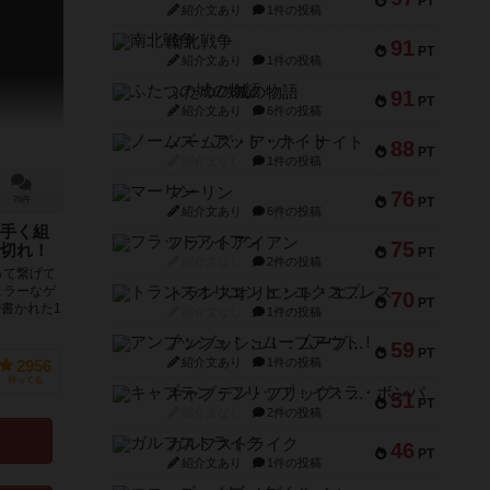
PT
紹介文あり
1件の投稿
南北戦争
91
PT
紹介文あり
1件の投稿
ふたつの城の物語
91
PT
紹介文あり
6件の投稿
ノームズ・アット・ナイト
88
PT
紹介文なし
1件の投稿
マーリン
76
PT
76件
紹介文あり
6件の投稿
手く組
フラットアイアン
75
切れ！
PT
紹介文なし
2件の投稿
って繋げて
ュラーなゲ
トランスオリエント・エクスプレス
70
PT
書かれた1
紹介文なし
1件の投稿
アンブッシュ！：ムーブアウト！
59
PT
紹介文あり
1件の投稿
2956
持ってる
キャプテン・フリップ：イスラ・ボンバ
51
PT
紹介文なし
2件の投稿
ガルフストライク
46
PT
紹介文あり
1件の投稿