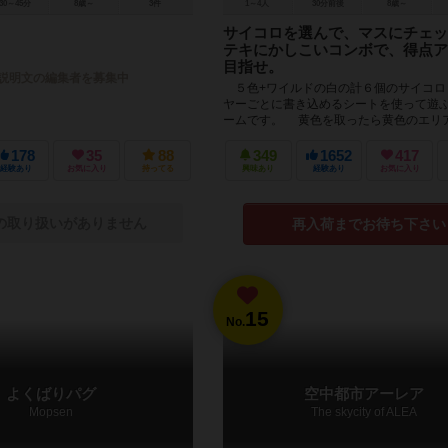
30～45分
8歳～
3件
1～4人
30分前後
8歳～
サイコロを選んで、マスにチェッ
テキにかしこいコンボで、得点ア
目指せ。
説明文の編集者を募集中
５色+ワイルドの白の計６個のサイコロ
ヤーごとに書き込めるシートを使って遊
ームです。 黄色を取ったら黄色のエリ
ったら青のエリア、というふ...
178
35
88
349
1652
417
経験あり
お気に入り
持ってる
興味あり
経験あり
お気に入り
の取り扱いがありません
再入荷までお待ち下さい
15
No.
よくばりパグ
空中都市アーレア
Mopsen
The skycity of ALEA