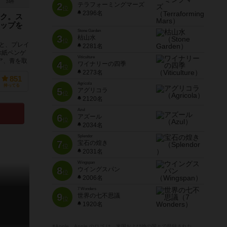
24件
2
テラフォーミングマーズ
位
2396名
ク。ス
ップを
Stone Garden
3
枯山水
位
と、プレイ
2281名
ぶ紙ペンゲ
Viticulture
ア、青を取
4
ワイナリーの四季
位
2273名
851
Agricola
持ってる
5
アグリコラ
位
2120名
Azul
6
アズール
位
2034名
Splendor
7
宝石の煌き
位
2031名
Wingspan
8
ウイングスパン
位
2006名
7 Wonders
9
世界の七不思議
位
1920名
※Apple、Apple のロゴ は、米国および他の国々で登録された