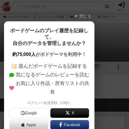
ログイン
閉じる
ボドゲーマTOP
ボードゲームの検索
スケボー伝説
戦略やコツ
ボードゲームのプレイ履歴を記録し
て、
スケボー伝説
自分のデータを管理しませんか？
0件の戦略やコツ
約75,000人
がボドゲーマを利用中！
遊んだボードゲームを記録する
1
トップ
画像
動画
レビュー
カフェ
気になるゲームのレビューを読む
お気に入り作品・所有リストの共
スケボー伝説のトップに戻る
有
ログイン / 会員登録（10秒）
会員の新しい投稿
Google
X
レビュー
充実
Apple
Facebook
エコーズ・オブ・タイム