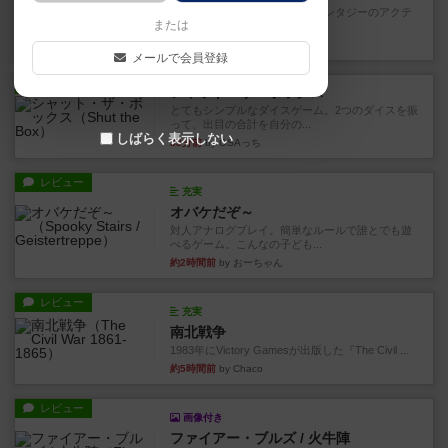
カードゲームにファイナルファンタジーのアクテ
または
ィブタイムバトル（もしくは...
9分前
by ジェイとと
メールで会員登録
レビュー
シャット・ザ・ボックス
とてもシンプルなダイスゲーム。2つのダイスを振
って、出目の合計を自分の...
しばらく表示しない
33分前
by OSAっち
レビュー
充実
オバケだぞ～
対人アナログプレイ。簡単なルールで誰とでも遊
べるゲーム。こんなの子ども...
約2時間前
by おーちゃん
レビュー
充実
南北戦争
1983年にVictory Gamesが出版した『The Civil ...
約5時間前
by Chaco
レビュー
画像付き
ファイアー・ブルズ / 火牛陣