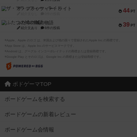
ザ・フラッフィー・ライト
44
PT
紹介文なし
0件の投稿
ふたつの城の物語
39
PT
紹介文あり
6件の投稿
※Apple、Apple のロゴ は、米国および他の国々で登録されたApple Inc.の商標です。
※App Store は、Apple Inc.のサービスマークです。
※Android は、グーグル インコーポレイテッドの商標または登録商標です。
※Google Play とそのロゴは、Google Inc.の商標または登録商標です。
ボドゲーマTOP
ボードゲームを検索する
ボードゲームの新着レビュー
ボードゲーム会情報