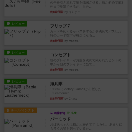
火牛を引き連れて敵を殲滅させる。縦か斜めで前2
列まで攻撃できるが、自分...
約8時間前
by うらまこ
レビュー
フリップ７
カードをめくるかパスをするかを決めてパスした
時のカード数字が得点になる...
約8時間前
by mob567
レビュー
コンセプト
親のプレイヤーがお題を決めて限られたヒントの
中から他のプレイヤーに当て...
約8時間前
by mob567
レビュー
海兵隊
1988年にVictory Gamesが出版した
『Leathernec...
約8時間前
by Chaco
ルール/インスト
画像付き
充実
パーミッド
おばあちゃんは猫が大好きです!しかし、あまりに
も多くの猫を飼っているた...