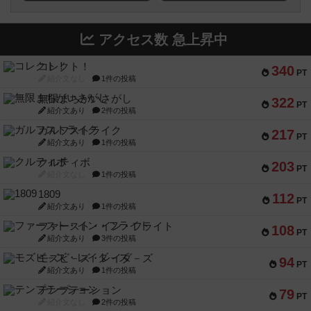
アクセス数 急上昇中
コレクト！
340
PT
紹介文なし
1件の投稿
無限まちがいさがし
322
PT
紹介文あり
2件の投稿
ガルフストライク
217
PT
紹介文あり
1件の投稿
クルティボ
203
PT
紹介文なし
1件の投稿
1809
112
PT
紹介文あり
1件の投稿
ファースト・イン・フライト
108
PT
紹介文あり
3件の投稿
モズビ－ズ・レイダ－ズ
94
PT
紹介文あり
1件の投稿
テンプテーション
79
PT
紹介文なし
2件の投稿