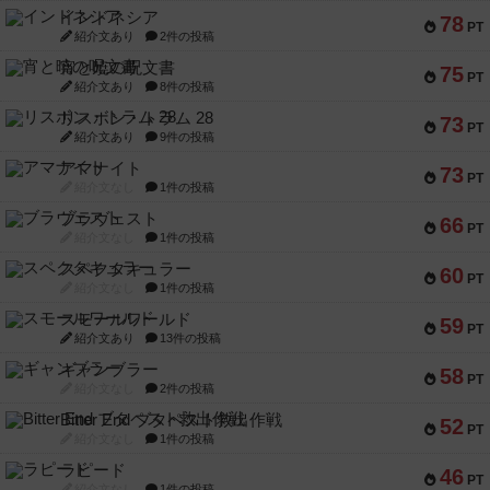
インドネシア
78
PT
紹介文あり
2件の投稿
宵と暁の呪文書
75
PT
紹介文あり
8件の投稿
リスボン・トラム 28
73
PT
紹介文あり
9件の投稿
アマナイト
73
PT
紹介文なし
1件の投稿
ブラヴェスト
66
PT
紹介文なし
1件の投稿
スペクタキュラー
60
PT
紹介文なし
1件の投稿
スモールワールド
59
PT
紹介文あり
13件の投稿
ギャンブラー
58
PT
紹介文なし
2件の投稿
Bitter End ブタペスト救出作戦
52
PT
紹介文なし
1件の投稿
ラピード
46
PT
紹介文なし
1件の投稿