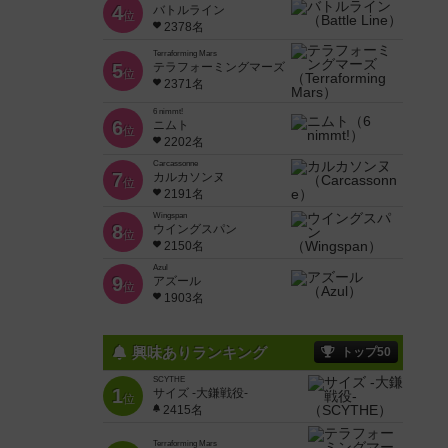
4
バトルライン
位
2378名
Terraforming Mars
5
テラフォーミングマーズ
位
2371名
6 nimmt!
6
ニムト
位
2202名
Carcassonne
7
カルカソンヌ
位
2191名
Wingspan
8
ウイングスパン
位
2150名
Azul
9
アズール
位
1903名
興味ありランキング
トップ50
SCYTHE
1
サイズ -大鎌戦役-
位
2415名
Terraforming Mars