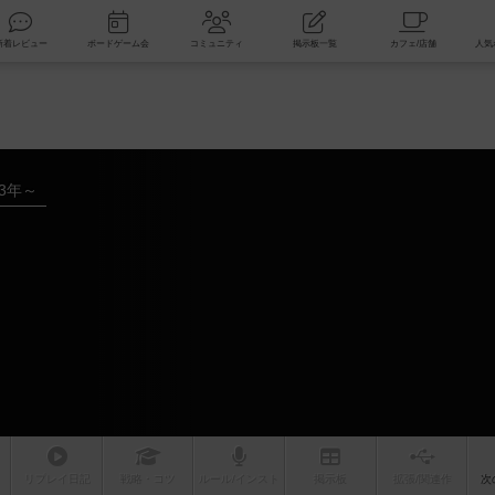
索
新着レビュー
ボードゲーム会
コミュニティ
掲示板一覧
23年～
リプレイ
日記
戦略
・コツ
ルール
/インスト
掲示板
拡張/関連
作
次