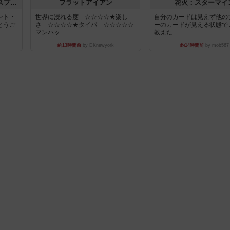
トランスオリエント・エクスプレス
フラットアイアン
花火：スターマイ
ント・
世界に浸れる度 ☆☆☆☆★楽し
自分のカードは見えず他の
とうご
さ ☆☆☆☆★タイパ ☆☆☆☆☆
ーのカードが見える状態で
マンハッ...
教えた...
約13時間前
by DKnewyork
約14時間前
by mob567