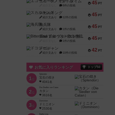
エコーズ・オブ・タイム
45
PT
紹介文なし
8件の投稿
スカルキング
45
PT
紹介文あり
12件の投稿
海兵隊
45
PT
紹介文あり
1件の投稿
Bitter End ブタペスト救出作戦
45
PT
紹介文なし
1件の投稿
ドコジャン
42
PT
紹介文あり
10件の投稿
お気に入りランキング
トップ50
Splendor
1
宝石の煌き
位
4041名
Die Siedler von Catan
2
カタン
位
3616名
Dominion
3
ドミニオン
位
2530名
Battle Line