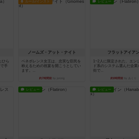
ルール/インスト
レビュー
ノームズ・アット・ナイト
フラットアイア
たひら
ベネボレンス女王は、忠実な臣民を
1~2人に限定された、エン
まで手
称えるための祝宴を開こうとしてい
ド系のシステム選んだ企業
ます。...
街で...
約7時間前
by jurong
約8時間前
by あくり
レビュー
レビュー