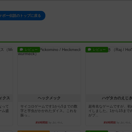
ケボー伝説のトップに戻る
レビュー
レビュー
ィクス
ヘックメック
ハゲタカのえじ
なって
サイコロゲームです1から5までの数
超有名なゲームですが、初
ーム盛
字と芋虫がかかれたダイス。これを
イしました。1から15まで
振っ...
がプ...
約6時間前
by みいやん
約6時間前
by みいやん