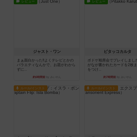
レビュー
レビュー
ジャスト・ワン
ピタッコカルタ
まぁ面白かった‼️よくテレビとかの
ボドゲ相席会でプレイしまし
バラエティなんかで、お題がわから
がなが書かれたカードを2枚
ずに...
をつけ...
約6時間前
by みいやん
約7時間前
by みいやん
ルール/インスト
ルール/インスト