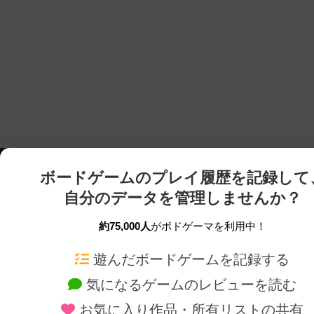
ボードゲームのプレイ履歴を記録して
自分のデータを管理しませんか？
約75,000人
がボドゲーマを利用中！
ボドゲーマTOP
ボードゲーム通販
遊んだボードゲームを記録する
気になるゲームのレビューを読む
ボードゲームを検索する
新作・再入荷情報
お気に入り作品・所有リストの共有
ボードゲームの新着レビュー
定番ボードゲームの通販