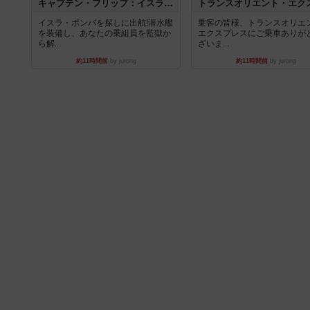
キャプテン・フリップ：イスラ・ボンバ
イスラ・ボンバを探しに出航!潜水艦
乗客の皆様、トランスオリエ
を装備し、あなたの乗組員を監獄か
エクスプレスにご乗車ありが
ら解...
ざいま...
約11時間前
by jurong
約11時間前
by jurong