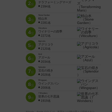
2
テラフォーミングマーズ
位
2394名
Stone Garden
3
枯山水
位
2281名
Viticulture
4
ワイナリーの四季
位
2272名
Agricola
5
アグリコラ
位
2120名
Azul
6
アズール
位
2034名
Splendor
7
宝石の煌き
位
2028名
Wingspan
8
ウイングスパン
位
2006名
7 Wonders
9
世界の七不思議
位
1919名
※Apple、Apple のロゴ は、米国および他の国々で登録された