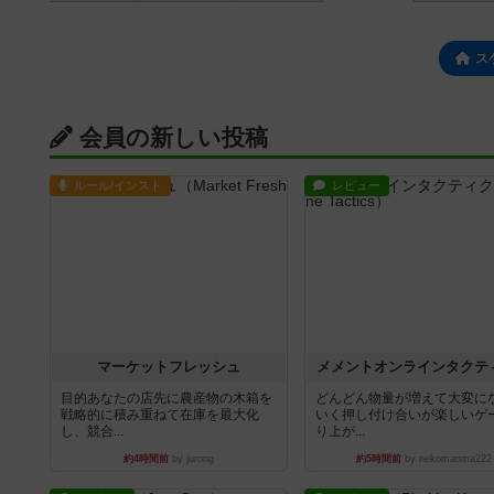
ス
会員の新しい投稿
ルール/インスト
レビュー
マーケットフレッシュ
メメントオンラインタクテ
目的あなたの店先に農産物の木箱を
どんどん物量が増えて大変に
戦略的に積み重ねて在庫を最大化
いく押し付け合いが楽しいゲ
し、競合...
り上が...
約4時間前
by jurong
約5時間前
by nekomanma222