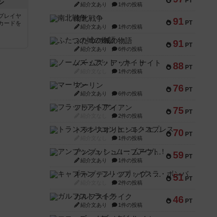
PT
ン
紹介文あり
1件の投稿
プレイヤ
南北戦争
91
PT
カードを
紹介文あり
1件の投稿
ふたつの城の物語
91
PT
紹介文あり
6件の投稿
ノームズ・アット・ナイト
88
PT
紹介文なし
1件の投稿
マーリン
76
PT
紹介文あり
6件の投稿
フラットアイアン
75
PT
紹介文なし
2件の投稿
トランスオリエント・エクスプレス
70
PT
紹介文なし
1件の投稿
アンブッシュ！：ムーブアウト！
59
PT
紹介文あり
1件の投稿
キャプテン・フリップ：イスラ・ボンバ
51
PT
紹介文なし
2件の投稿
ガルフストライク
46
PT
紹介文あり
1件の投稿