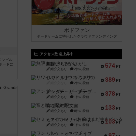
ボドファン
ボードゲームに特化したクラウドファンディング
ン
アクセス数 急上昇中
ジンビル
無限まちがいさがし
ボードに
574
PT
紹介文あり
2件の投稿
リワイルド：サウスアメリカ
389
PT
紹介文なし
2件の投稿
アンダー・ザ・テーブラー
378
PT
紹介文あり
1件の投稿
宵と暁の呪文書
133
PT
紹介文あり
8件の投稿
セミファイナル ～お前はまだ生きている～
103
PT
紹介文あり
1件の投稿
ワン・トゥ・ファイブ
97