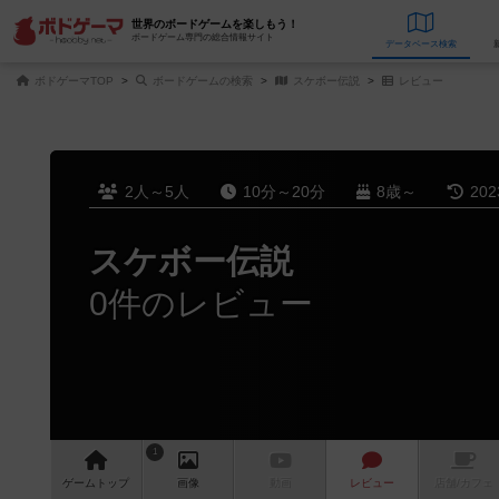
世界のボードゲームを楽しもう！
ボードゲーム専門の総合情報サイト
データベース
検
ボドゲーマTOP
ボードゲームの検索
スケボー伝説
レビュー
2人～5人
10分～20分
8歳～
20
スケボー伝説
0件のレビュー
1
ゲーム
トップ
画像
動画
レビュー
店舗/
カフェ