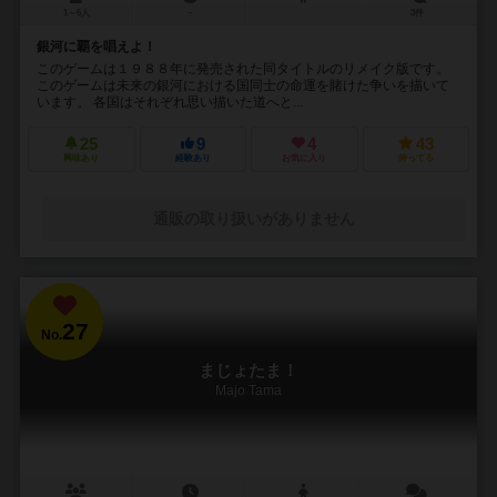
1～6人
－
3件
銀河に覇を唱えよ！
このゲームは１９８８年に発売された同タイトルのリメイク版です。
このゲームは未来の銀河における国同士の命運を賭けた争いを描いて
います。 各国はそれぞれ思い描いた道へと...
25
9
4
43
興味あり
経験あり
お気に入り
持ってる
通販の取り扱いがありません
27
No.
まじょたま！
Majo Tama