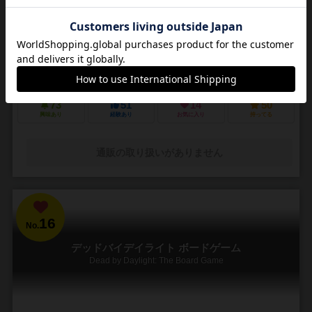
3～5人
30～45分
14歳～
4件
悪夢のような街で他の狩人を出し抜いて「血の遺志」を集めろ
ＰＳ４で発売されたフロムソフトウェアのブラッドボーンのカードゲ
ーム化。 かつて栄華を極めた古都ヤーナムでは風土病「獣の病」がは
びこっていた。あなたは「獣の病」の罹患者で...
73
51
14
50
興味あり
経験あり
お気に入り
持ってる
通販の取り扱いがありません
16
No.
デッドバイデイライト ボードゲーム
Dead by Daylight: The Board Game