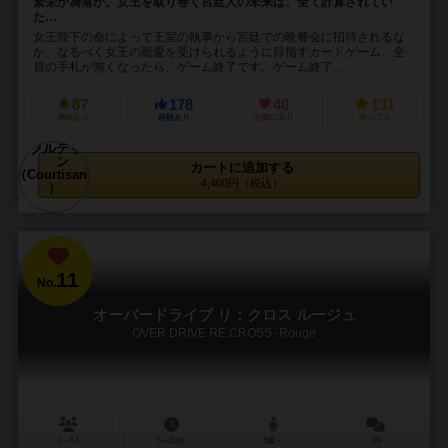
繁栄か凋落か。女王を取り巻く宮廷人の未来は、全て計算されてい
た…
女王陛下の命によって王室の執事から宮廷での晩餐会に招待されるな
か、なるべく女王の寵愛を受けられるように目指すカードゲーム。全
員の手札が無くなったら、ゲーム終了です。ゲーム終了...
87
178
40
131
興味あり
経験あり
お気に入り
持ってる
カートに追加する
4,400円（税込）
11
No.
オーバードライブ リ：クロス ルージュ
OVER DRIVE RE:CROSS -Rouge
1～4人
5～20分
8歳～
1件