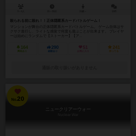
3～4人
15～30分
15歳～
10件
殺られる前に殺れ！！正体隠匿系カードバトルゲーム！
マンションが舞台の正体隠匿系カードバトルゲーム。 ゲーム自体はサ
クサク進行し、ライトな感覚で何度も遊ぶことが出来ます。 プレイヤ
ーは始めにランダムで【ストーカー】【ア...
164
290
51
241
興味あり
経験あり
お気に入り
持ってる
通販の取り扱いがありません
20
No.
ニュークリアーウォー
Nuclear War