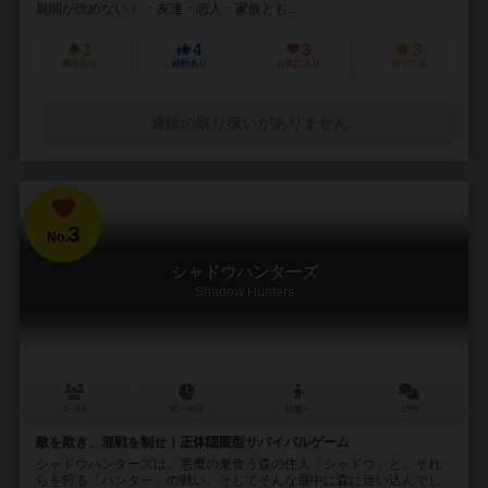
展開が読めない！ ・友達・恋人・家族とも...
1
4
3
3
興味あり
経験あり
お気に入り
持ってる
通販の取り扱いがありません
3
No.
シャドウハンターズ
Shadow Hunters
4～8人
30～60分
13歳～
12件
敵を欺き、混戦を制せ！正体隠匿型サバイバルゲーム
シャドウハンターズは、悪魔の巣食う森の住人「シャドウ」と、それ
らを狩る「ハンター」の戦い、そしてそんな最中に森に迷い込んでし