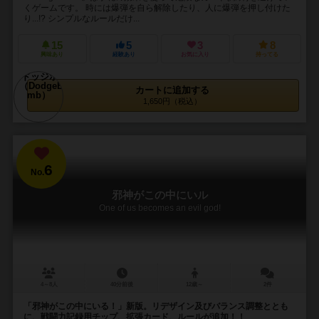
くゲームです。 時には爆弾を自ら解除したり、人に爆弾を押し付けた
り...!? シンプルなルールだけ...
15
5
3
8
興味あり
経験あり
お気に入り
持ってる
カートに追加する
1,650円（税込）
6
No.
邪神がこの中にいル
One of us becomes an evil god!
4～8人
40分前後
12歳～
2件
「邪神がこの中にいる！」新版。リデザイン及びバランス調整ととも
に、戦闘力記録用チップ、拡張カード、ルールが追加！！