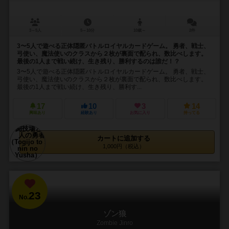
3～5人
5～10分
10歳～
2件
3〜5人で遊べる正体隠匿バトルロイヤルカードゲーム。 勇者、戦士、
弓使い、魔法使いのクラスから２枚が裏面で配られ、数比べします。
最後の1人まで戦い続け、生き残り、勝利するのは誰だ！？
3〜5人で遊べる正体隠匿バトルロイヤルカードゲーム。 勇者、戦士、
弓使い、魔法使いのクラスから２枚が裏面で配られ、数比べします。
最後の1人まで戦い続け、生き残り、勝利す...
17
10
3
14
興味あり
経験あり
お気に入り
持ってる
カートに追加する
1,000円（税込）
23
No.
ゾン狼
Zombie Jinro