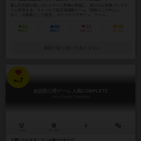
最も狂気度が高いプレイヤーに邪神が降臨し、残りの人類側プレイヤ
ーと対決する。クトゥルフ系正体隠匿ゲーム「邪神がこの中にい
る！」が新版として復活。 カードのリデザイン、ゲーム...
54
60
15
90
興味あり
経験あり
お気に入り
持ってる
通販の取り扱いがありません
7
No.
会話型心理ゲーム 人狼COMPLETE
Jinro Game Complete
4～25人
10～90分
－
人間になりすましている狼はだれだ!?