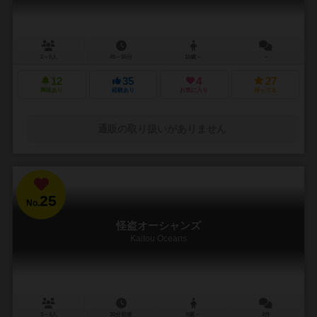
2～6人
45～55分
10歳～
－
12
35
4
27
興味あり
経験あり
お気に入り
持ってる
通販の取り扱いがありません
25
No.
怪盗オーシャンズ
Kaitou Oceans
3～4人
30分前後
8歳～
4件