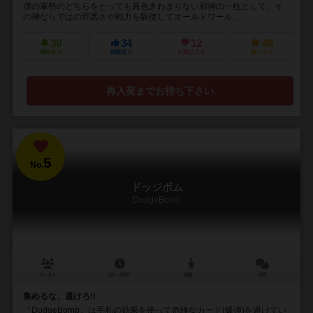
僕の軍勢のどちらをとっても異色きわまりない邪神の一柱として、そ
の神ならではの邪悪さや戦力を駆使してオールドワール...
30
34
12
49
興味あり
経験あり
お気に入り
持ってる
再入荷までお待ち下さい
5
No.
ドッジボム
DodgeBomb
3～6人
10～30分
8歳～
3件
集めるな、避けろ!!
『DodgeBomb』は手札の効果を使って危険なカード(爆弾)を避けてい