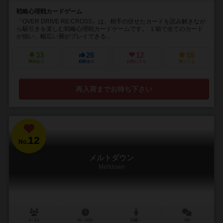
戦略心理戦カードゲーム
『OVER DRIVE RE:CROSS』は、相手の伏せたカードを読み解きなが
ら駆引きを楽しむ戦略心理戦カードゲームです。 １箱で全てのカード
が揃い、幅広い層がプレイできる...
33
26
12
55
興味あり
経験あり
お気に入り
持ってる
再入荷までお待ち下さい
12
No.
メルトダウン
Meltdown
4～6人
30～60分
10歳～
2件