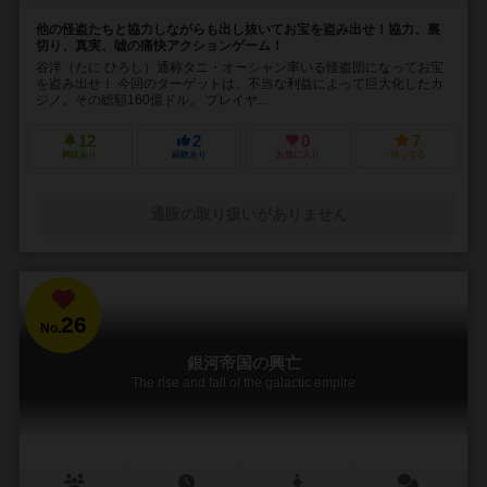
他の怪盗たちと協力しながらも出し抜いてお宝を盗み出せ！協力、裏
切り、真実、嘘の痛快アクションゲーム！
谷洋（たに ひろし）通称タニ・オーシャン率いる怪盗団になってお宝
を盗み出せ！ 今回のターゲットは、不当な利益によって巨大化したカ
ジノ。その総額160億ドル。 プレイヤ...
12
2
0
7
興味あり
経験あり
お気に入り
持ってる
通販の取り扱いがありません
26
No.
銀河帝国の興亡
The rise and fall of the galactic empire