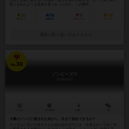
荒らされたような死体が見つかったのだ。この事件...
10
56
8
48
興味あり
経験あり
お気に入り
持ってる
通販の取り扱いがありません
30
No.
ゾンビーズ!!!
Zombies!!!
2～6人
60分前後
12歳～
2件
大量のゾンビに囲まれた街から、生きて脱出できるか⁉︎
ランダムに引いた街タイルを組み合わせていき、出来上がってゆく街
に配置される大量のゾンビコマ！ この中を、ショットガンや斧を手