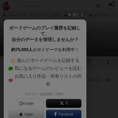
ログイン
閉じる
ボドゲーマTOP
ボードゲームの検索
しりとり将棋
次のおすすめボード
ボードゲームのプレイ履歴を記録し
て、
しりとり将棋
自分のデータを管理しませんか？
次のおすすめボードゲーム
約75,000人
がボドゲーマを利用中！
遊んだボードゲームを記録する
1
トップ
画像
動画
レビュー
カフェ
気になるゲームのレビューを読む
『しりとり将棋』が好きな方へのおすすめ
お気に入り作品・所有リストの共
このゲームのトップページで投票された「プレイ感の評価」をもとに、傾向
有
が近いボードゲームをランキング形式で紹介します。
※リストには一定の投票数がある作品のみを表示しています
ログイン / 会員登録（10秒）
Google
X
Apple
Facebook