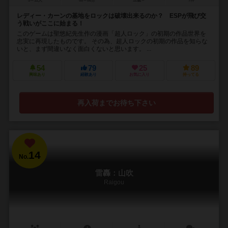
5～12人
60～80分
12歳～
7件
レディー・カーンの基地をロックは破壊出来るのか？ ESPが飛び交
う戦いがここに始まる！
このゲームは聖悠紀先生作の漫画「超人ロック」の初期の作品世界を
忠実に再現したものです。 その為、超人ロックの初期の作品を知らな
いと、まず間違いなく面白くないと思います。 ...
54
79
25
89
興味あり
経験あり
お気に入り
持ってる
再入荷までお待ち下さい
14
No.
雷轟：山吹
Raigou