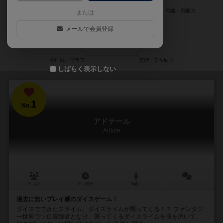
または
メールで会員登録
しばらく表示しない
1
No.
アドテール
Adtale
3～4人
20～30分
10歳～
－
過去に無いプレイ感のダイスゲーム！
ダイスでできたスライム、ダイスライムが襲ってくる！？ ファンタジ
ー世界でソロ冒険者となり、襲ってくるダイスライムを技を用いて、