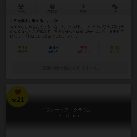
2～6人
60分前後
10歳～
4件
世界を掌中に収める。。。か
大国がひしめきあうようになったこの地球。 これ以上の領土拡張は望
めなくなったこの状況で、各国が採った政策は融和による世界平和で
はなく、 対決による富強でした。 そして、...
18
49
8
38
興味あり
経験あり
お気に入り
持ってる
通販の取り扱いがありません
21
No.
フォー・ア・クラウン
For a Crown