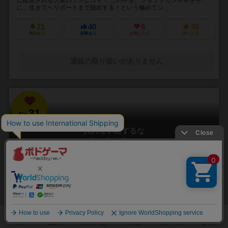
に、生きてヘリポートまで脱出する！という極めてシ...
21
40
6
49
興味あり
経験あり
お気に入り
持ってる
通販の取り扱いがありません
31
No.
人のせいにするな
Hitono Seini Suruna
3～5人
20分前後
5歳～
2件
責任をなすりつけろ！
「お前がやったんだろ！！」 やった覚えのないミスや罪を押し付けら