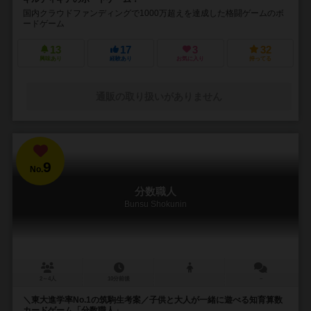
国内クラウドファンディングで1000万超えを達成した格闘ゲームのボ
ードゲーム
13
17
3
32
興味あり
経験あり
お気に入り
持ってる
通販の取り扱いがありません
9
No.
分数職人
Bunsu Shokunin
2～4人
10分前後
－
＼東大進学率No.1の筑駒生考案／子供と大人が一緒に遊べる知育算数
カードゲーム「分数職人」