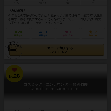
3～6人
30分前後
13歳～
3件
バカは生贄！
今年もこの季節がやってきた！ 魔女っ子学園では毎年、儀式で1人生贄
を出すー誰を生贄にするか？ そんなの決まってる、一番頭が悪い魔女
っ子だ！ 頭を使って考えてどうにか自分...
20
13
9
17
興味あり
経験あり
お気に入り
持ってる
カートに追加する
2,200円（税込）
28
No.
コズミック・エンカウンター 銀河強襲
Cosmic Encounter: Cosmic Incursion