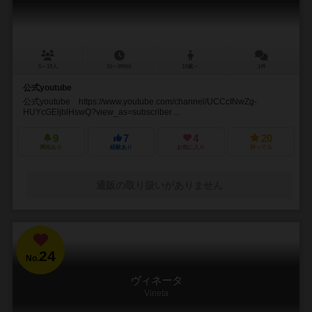
5～19人
10～999分
10歳～
1件
公式youtube
公式youtube https://www.youtube.com/channel/UCCcINwZg-
HUYcGEljblHswQ?view_as=subscriber ...
9
7
4
20
興味あり
経験あり
お気に入り
持ってる
通販の取り扱いがありません
24
No.
ヴィネータ
Vineta