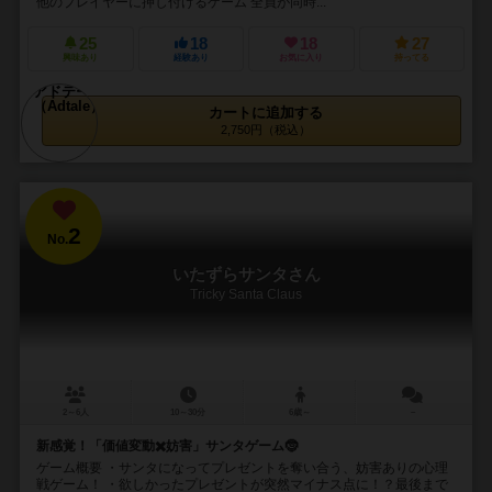
他のプレイヤーに押し付けるゲーム 全員が同時...
25
18
18
27
興味あり
経験あり
お気に入り
持ってる
カートに追加する
2,750円（税込）
2
No.
いたずらサンタさん
Tricky Santa Claus
2～6人
10～30分
6歳～
－
新感覚！「価値変動✖️妨害」サンタゲーム🤶
ゲーム概要 ・サンタになってプレゼントを奪い合う、妨害ありの心理
戦ゲーム！ ・欲しかったプレゼントが突然マイナス点に！？最後まで