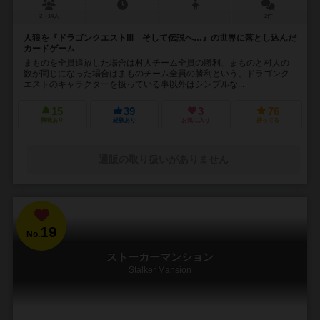
2～14人
－
2件
人狼を『ドラゴンクエストⅢ そして伝説へ…』の世界に落とし込んだ
カードゲーム
まものを全員追放した場合は村人チーム全員の勝利、まものと村人の
数が同じになった場合はまものチーム全員の勝利という、ドラゴンク
エストのキャラクターを扱っている事以外はシンプルな...
15
39
3
76
興味あり
経験あり
お気に入り
持ってる
通販の取り扱いがありません
19
No.
ストーカーマンション
Stalker Mansion