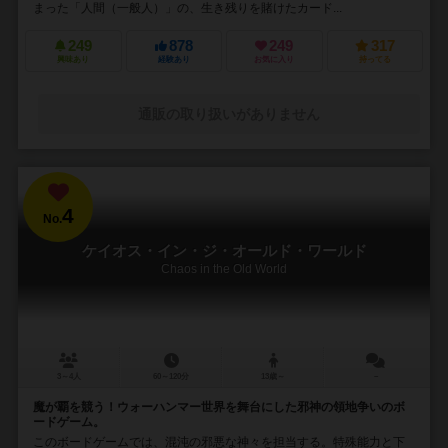
まった「人間（一般人）」の、生き残りを賭けたカード...
249
878
249
317
興味あり
経験あり
お気に入り
持ってる
通販の取り扱いがありません
4
No.
ケイオス・イン・ジ・オールド・ワールド
Chaos in the Old World
3～4人
60～120分
13歳～
－
魔が覇を競う！ウォーハンマー世界を舞台にした邪神の領地争いのボ
ードゲーム。
このボードゲームでは、混沌の邪悪な神々を担当する。特殊能力と下