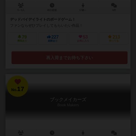
3～5人
45分前後
17歳～
6件
デッドバイデイライトのボードゲーム！
ファンならぜひプレイしてもらいたい作品！
79
227
53
213
興味あり
経験あり
お気に入り
持ってる
再入荷までお待ち下さい
17
No.
ブックメイカーズ
Book Makers