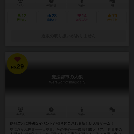
3～6人
60分前後
10歳～
1件
12
28
14
70
興味あり
経験あり
お気に入り
持ってる
通販の取り扱いがありません
29
No.
魔法都市の人狼
Werewolf of magic city
6～23人
60～90分
10歳～
－
処刑ごとに特殊なイベントが引き起こされる新しい人狼ゲーム！
空に浮かぶ世界――天空界。その中心――魔法都市ノリア。 世界中の
人間と技術が集まるこの場所である日事件が起きる。次々と獣に食い