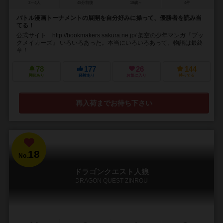
2～4人
45分前後
10歳～
4件
バトル漫画トーナメントの展開を自分好みに操って、優勝者を読み当
てる！
公式サイト http://bookmakers.sakura.ne.jp/ 架空の少年マンガ『ブッ
クメイカーズ』 いろいろあった。本当にいろいろあって、物語は最終
章！...
78
177
26
144
興味あり
経験あり
お気に入り
持ってる
再入荷までお待ち下さい
18
No.
ドラゴンクエスト人狼
DRAGON QUEST ZINROU