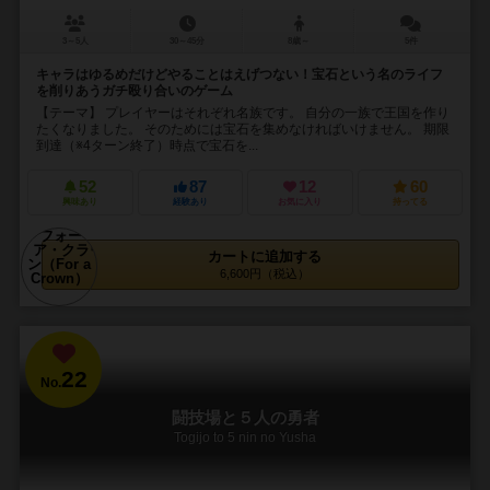
3～5人
30～45分
8歳～
5件
キャラはゆるめだけどやることはえげつない！宝石という名のライフ
を削りあうガチ殴り合いのゲーム
【テーマ】 プレイヤーはそれぞれ名族です。 自分の一族で王国を作り
たくなりました。 そのためには宝石を集めなければいけません。 期限
到達（※4ターン終了）時点で宝石を...
52
87
12
60
興味あり
経験あり
お気に入り
持ってる
カートに追加する
6,600円（税込）
22
No.
闘技場と５人の勇者
Togijo to 5 nin no Yusha