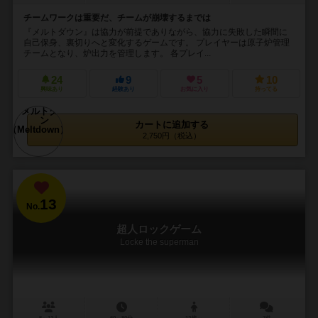
チームワークは重要だ、チームが崩壊するまでは
『メルトダウン』は協力が前提でありながら、協力に失敗した瞬間に
自己保身、裏切りへと変化するゲームです。 プレイヤーは原子炉管理
チームとなり、炉出力を管理します。 各プレイ...
24
9
5
10
興味あり
経験あり
お気に入り
持ってる
カートに追加する
2,750円（税込）
13
No.
超人ロックゲーム
Locke the superman