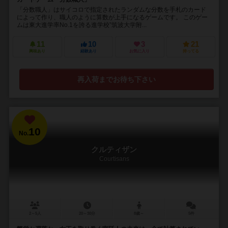
「分数職人」はサイコロで指定されたランダムな分数を手札のカード
によって作り、職人のように算数が上手になるゲームです。 このゲー
ムは東大進学率No.1を誇る進学校”筑波大学附...
11
10
3
21
興味あり
経験あり
お気に入り
持ってる
再入荷までお待ち下さい
10
No.
クルティザン
Courtisans
2～5人
20～30分
8歳～
5件