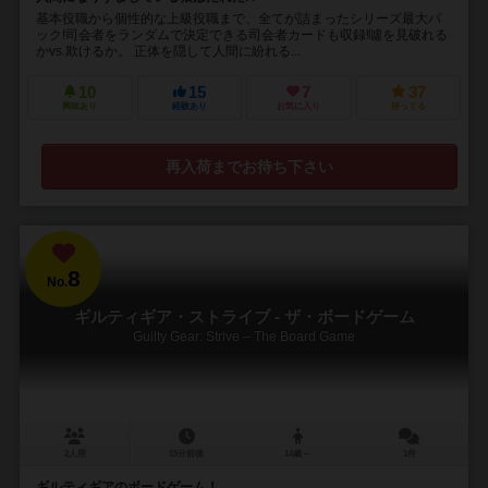
基本役職から個性的な上級役職まで、全てが詰まったシリーズ最大パ
ック!司会者をランダムで決定できる司会者カードも収録!噓を見破れる
かvs.欺けるか。 正体を隠して人間に紛れる...
10
15
7
37
興味あり
経験あり
お気に入り
持ってる
再入荷までお待ち下さい
8
No.
ギルティギア・ストライブ - ザ・ボードゲーム
Guilty Gear: Strive – The Board Game
2人用
15分前後
14歳～
1件
ギルティギアのボードゲーム！