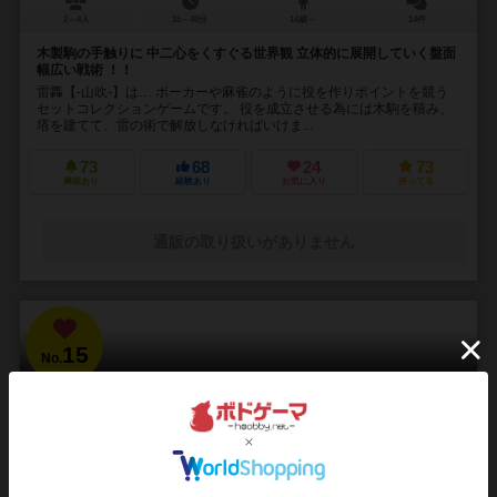
2～4人
15～40分
14歳～
14件
木製駒の手触りに 中二心をくすぐる世界観 立体的に展開していく盤面
幅広い戦術 ！！
雷轟【-山吹-】は… ポーカーや麻雀のように役を作りポイントを競う
セットコレクションゲームです。 役を成立させる為には木駒を積み、
塔を建てて、雷の術で解放しなければいけま...
73
68
24
73
興味あり
経験あり
お気に入り
持ってる
通販の取り扱いがありません
15
No.
ブラッドボーン：カードゲーム
Bloodborne: The Card Game